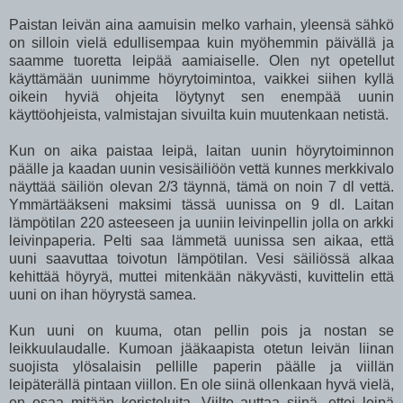
Paistan leivän aina aamuisin melko varhain, yleensä sähkö
on silloin vielä edullisempaa kuin myöhemmin päivällä ja
saamme tuoretta leipää aamiaiselle. Olen nyt opetellut
käyttämään uunimme höyrytoimintoa, vaikkei siihen kyllä
oikein hyviä ohjeita löytynyt sen enempää uunin
käyttöohjeista, valmistajan sivuilta kuin muutenkaan netistä.
Kun on aika paistaa leipä, laitan uunin höyrytoiminnon
päälle ja kaadan uunin vesisäiliöön vettä kunnes merkkivalo
näyttää säiliön olevan 2/3 täynnä, tämä on noin 7 dl vettä.
Ymmärtääkseni maksimi tässä uunissa on 9 dl. Laitan
lämpötilan 220 asteeseen ja uuniin leivinpellin jolla on arkki
leivinpaperia. Pelti saa lämmetä uunissa sen aikaa, että
uuni saavuttaa toivotun lämpötilan. Vesi säiliössä alkaa
kehittää höyryä, muttei mitenkään näkyvästi, kuvittelin että
uuni on ihan höyrystä samea.
Kun uuni on kuuma, otan pellin pois ja nostan se
leikkuulaudalle. Kumoan jääkaapista otetun leivän liinan
suojista ylösalaisin pellille paperin päälle ja viillän
leipäterällä pintaan viillon. En ole siinä ollenkaan hyvä vielä,
en osaa mitään koristeluita. Viilto auttaa siinä, ettei leipä