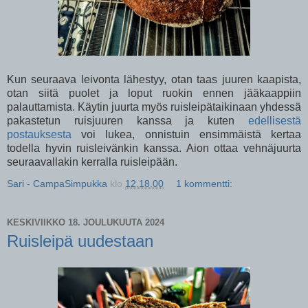
Kun seuraava leivonta lähestyy, otan taas juuren kaapista,
otan siitä puolet ja loput ruokin ennen jääkaappiin
palauttamista. Käytin juurta myös ruisleipätaikinaan yhdessä
pakastetun ruisjuuren kanssa ja kuten
edellisestä
postauksesta
voi lukea, onnistuin ensimmäistä kertaa
todella hyvin ruisleivänkin kanssa. Aion ottaa vehnäjuurta
seuraavallakin kerralla ruisleipään.
Sari - CampaSimpukka
klo
12.18.00
1 kommentti:
KESKIVIIKKO 18. JOULUKUUTA 2024
Ruisleipä uudestaan