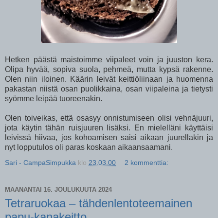
Hetken päästä maistoimme viipaleet voin ja juuston kera.
Olipa hyvää, sopiva suola, pehmeä, mutta kypsä rakenne.
Olen niin iloinen. Käärin leivät keittiöliinaan ja huomenna
pakastan niistä osan puolikkaina, osan viipaleina ja tietysti
syömme leipää tuoreenakin.
Olen toiveikas, että osasyy onnistumiseen olisi vehnäjuuri,
jota käytin tähän ruisjuuren lisäksi. En mielelläni käyttäisi
leivissä hiivaa, jos kohoamisen saisi aikaan juurellakin ja
nyt lopputulos oli paras koskaan aikaansaamani.
Sari - CampaSimpukka
klo
23.03.00
2 kommenttia:
MAANANTAI 16. JOULUKUUTA 2024
Tetraruokaa – tähdenlentoteemainen
papu-kanakeitto