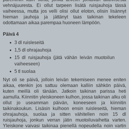
vehnäjuuresta. Ei ollut tarpeen lisätä ruisjauhoja tässä
vaiheessa, mutta jos velli olisi ollut eloton, olisin lisännyt
hieman jauhoja ja jättänyt taas taikinan tekeleen
odottamaan aikaa parempaa huoneen lämpöön.
Päivä 4
3 dl ruisleseitä
1,5 dl ohrajauhoja
15 dl ruisjauhoja (jätä vähän leivän muotoilun
vaiheeseen)
5 tl suolaa
Nyt oli se päivä, jolloin leivän tekemiseen menee eniten
aikaa, etenkin jos sattuu olemaan kalliin sähkön päivä,
kuten meillä oli tänään. Jatkoin taikinan parissa heti
aamulla. Kiinnitin yleiskoneen kulhon, jossa taikinan alku oli
ollut jo useamman päivän, koneeseen ja kiinnitin
taikinakoukun. Lisäsin kulhoon ensin ruisleseitä, hieman
ohrajauhoja, suolaa ja sitten vähitellen noin 15 dl
ruisjauhoja, jonkun verran jätin muotoiluvaihetta varten.
Yleiskone vaivasi taikinaa pienellä nopeudella noin vartin