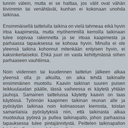
tunnin välein, mutta ei se haittaa, jos välit ovat vähän
tiiviimmin tai venähtävät, kunhan ei kokonaan unohda
taikinaa.
Ensimmäisellä taittelulla taikina on vielä tahmeaa eikä hyvin
irtoa kaapimesta, mutta myöhemmillä kerroilla taikinaan
tulee sopivaa rakennetta ja se irtoaa kaapimesta ja
parhaassa tapauksessa se kohoaa hyvin. Minulla ei ole
yleensä taikina kohonnut mitenkään erityisen hyvin, ei
kaksinkertaiseksi. Ehkä juuri on vasta kehittymässä siihen
parhaaseen vauhtiinsa.
Noin viidennen tai kuudennen taittelun jälkeen alkaa
yleensä olla jo alkuilta, on aika tehdä taikinalle
ensimmäinen muotoilu. Kaavin taikinan suuren puisen
leikkuulaudan päälle, tässä vaiheessa ei käytetä yhtään
jauhoja. Samainen taittelussa käytetty kaavin on taas
käytössä. Työnnän kaapimen taikinan reunan alle ja
pyöräytän taikinaa noin kolmasosan kierrosta, toistan
samanlaisia pyöräytyksiä niin, että taikinasta alkaa
muotoutua pyöreä ja pullea taikinapallo, johon parhaassa
tapauksessa tulee pintajännitystä. Peittelen taikinapallon