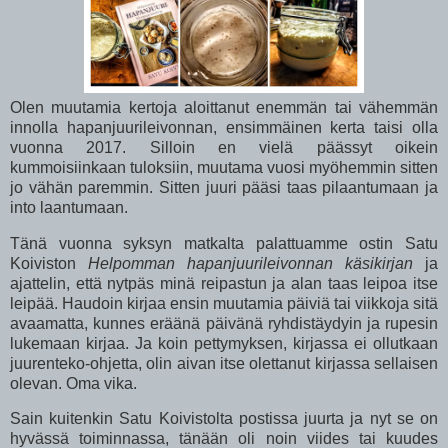
Olen muutamia kertoja aloittanut enemmän tai vähemmän
innolla hapanjuurileivonnan, ensimmäinen kerta taisi olla
vuonna 2017. Silloin en vielä päässyt oikein
kummoisiinkaan tuloksiin, muutama vuosi myöhemmin sitten
jo vähän paremmin. Sitten juuri pääsi taas pilaantumaan ja
into laantumaan.
Tänä vuonna syksyn matkalta palattuamme ostin Satu
Koiviston
Helpomman hapanjuurileivonnan käsikirjan
ja
ajattelin, että nytpäs minä reipastun ja alan taas leipoa itse
leipää. Haudoin kirjaa ensin muutamia päiviä tai viikkoja sitä
avaamatta, kunnes eräänä päivänä ryhdistäydyin ja rupesin
lukemaan kirjaa. Ja koin pettymyksen, kirjassa ei ollutkaan
juurenteko-ohjetta, olin aivan itse olettanut kirjassa sellaisen
olevan. Oma vika.
Sain kuitenkin Satu Koivistolta postissa juurta ja nyt se on
hyvässä toiminnassa, tänään oli noin viides tai kuudes