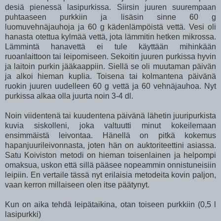
desiä pienessä lasipurkissa. Siirsin juuren suurempaan
puhtaaseen purkkiin ja lisäsin sinne 60 g
luomuvehnäjauhoja ja 60 g kädenlämpöistä vettä. Vesi oli
hanasta otettua kylmää vettä, jota lämmitin hetken mikrossa.
Lämmintä hanavettä ei tule käyttään mihinkään
ruoanlaittoon tai leipomiseen. Sekoitin juuren purkissa hyvin
ja laitoin purkin jääkaappiin. Siellä se oli muutaman päivän
ja alkoi hieman kuplia. Toisena tai kolmantena päivänä
ruokin juuren uudelleen 60 g vettä ja 60 vehnäjauhoa. Nyt
purkissa alkaa olla juurta noin 3-4 dl.
Noin viidentenä tai kuudentena päivänä lähetin juuripurkista
kuvia siskolleni, joka valtuutti minut kokeilemaan
ensimmäistä leivontaa. Hänellä on pitkä kokemus
hapanjuurileivonnasta, joten hän on auktoriteettini asiassa.
Satu Koiviston metodi on hieman toisenlainen ja helpompi
omaksua, uskon että sillä pääsee nopeammin onnistuneisiin
leipiin. En vertaile tässä nyt erilaisia metodeita kovin paljon,
vaan kerron millaiseen olen itse päätynyt.
Kun on aika tehdä leipätaikina, otan toiseen purkkiin (0,5 l
lasipurkki)