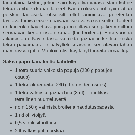
lauantaina keiton, johon sain käytettyä varastoistani kolme
tetraa ja yhden kanan tähteet. Kanan olisi voinut hyvin jättää
poiskin, lautasella olisi silti ollut lämmittävä ja etenkin
täyttävä lumisateiseen päivään sopiva sakea keitto. Tähteet
on kuitenkin käytettävä pois ja mietittävä sen jälkeen milloin
seuraavan kerran ostan kanaa (lue:broileria). Ensi vuonna
aikaisintaan. Käytin tässä valmista gazpacho-keittoa, koska
tetran päivämäärä jo hätyytteli ja arvelin sen olevan tähän
ihan passeli juttu. Muutoin olisi käyttänyt tuoreita tomaatteja.
Sakea papu-kanakeitto kahdelle
1 tetra suuria valkoisia papuja (230 g papujen
osuus)
1 tetra kikherneitä (230 g herneiden osuus)
1 tetra valmista gazpachoa (3 dl) + puolikas
tetrallinen huuhteluvettä
noin 150 g valmista broileria haudutuspadasta
1 rkl oliiviöljyä
0,5 sipuli silputtuna
2 tl valkosipulimurskaa