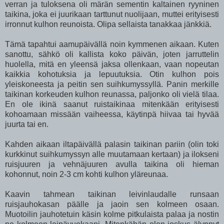
verran ja tuloksena oli märän sementin kaltainen ryyninen
taikina, joka ei juurikaan tarttunut nuolijaan, muttei erityisesti
irronnut kulhon reunoista. Olipa sellaista tanakkaa jänkkiä.
Tämä tapahtui aamupäivällä noin kymmenen aikaan. Kuten
sanottu, sähkö oli kallista koko päivän, joten jarruttelin
huolella, mitä en yleensä jaksa ollenkaan, vaan nopeutan
kaikkia kohotuksia ja lepuutuksia. Otin kulhon pois
yleiskoneesta ja peitin sen suihkumyssyllä. Panin merkille
taikinan korkeuden kulhon reunassa, paljonko oli vielä tilaa.
En ole ikinä saanut ruistaikinaa mitenkään erityisesti
kohoamaan missään vaiheessa, käytinpä hiivaa tai hyvää
juurta tai en.
Kahden aikaan iltapäivällä palasin taikinan pariin (olin toki
kurkkinut suihkumyssyn alle muutamaan kertaan) ja ilokseni
ruisjuuren ja vehnäjuuren avulla taikina oli hieman
kohonnut, noin 2-3 cm kohti kulhon yläreunaa.
Kaavin tahmean taikinan leivinlaudalle runsaan
ruisjauhokasan päälle ja jaoin sen kolmeen osaan.
Muotoilin jauhotetuin käsin kolme pitkulaista palaa ja nostin