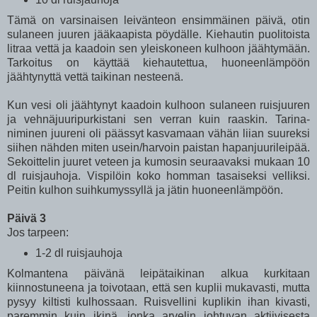
Tämä on varsinaisen leivänteon ensimmäinen päivä, otin
sulaneen juuren jääkaapista pöydälle. Kiehautin puolitoista
litraa vettä ja kaadoin sen yleiskoneen kulhoon jäähtymään.
Tarkoitus on käyttää kiehautettua, huoneenlämpöön
jäähtynyttä vettä taikinan nesteenä.
Kun vesi oli jäähtynyt kaadoin kulhoon sulaneen ruisjuuren
ja vehnäjuuripurkistani sen verran kuin raaskin. Tarina-
niminen juureni oli päässyt kasvamaan vähän liian suureksi
siihen nähden miten usein/harvoin paistan hapanjuurileipää.
Sekoittelin juuret veteen ja kumosin seuraavaksi mukaan 10
dl ruisjauhoja. Vispilöin koko homman tasaiseksi velliksi.
Peitin kulhon suihkumyssyllä ja jätin huoneenlämpöön.
Päivä 3
Jos tarpeen:
1-2 dl ruisjauhoja
Kolmantena päivänä leipätaikinan alkua kurkitaan
kiinnostuneena ja toivotaan, että sen kuplii mukavasti, mutta
pysyy kiltisti kulhossaan. Ruisvellini kuplikin ihan kivasti,
paremmin kuin ikinä, jonka arvelin johtuvan aktiivisesta