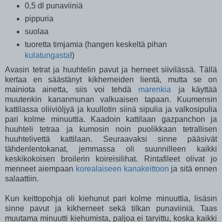
0,5 dl punaviiniä
pippuria
suolaa
tuoretta timjamia (hangen keskeltä pihan
kulatungasta
!)
Avasin tetrat ja huuhtelin pavut ja herneet siivilässä. Tällä
kertaa en säästänyt kikherneiden lientä, mutta se on
mainiota ainetta, siis voi tehdä
marenkia
ja käyttää
muutenkin kananmunan valkuaisen tapaan. Kuumensin
kattilassa oliiviöljyä ja kuullotin siinä sipulia ja valkosipulia
pari kolme minuuttia. Kaadoin kattilaan gazpanchon ja
huuhteli tetraa ja kumosin noin puolikkaan tetrallisen
huuhtelivettä kattilaan. Seuraavaksi sinne pääsivät
tähdenlentokanat, jemmassa oli suunnilleen kaikki
keskikokoisen broilerin koireisilihat. Rintafileet olivat jo
menneet aiempaan
korealaiseen kanakeittoon
ja sitä ennen
salaattiin.
Kun keittopohja oli kiehunut pari kolme minuuttia, lisäsin
sinne pavut ja kikherneet sekä tilkan punaviiniä. Taas
muutama minuutti kiehumista, paljoa ei tarvittu, koska kaikki