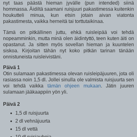
nyt taas päästä hieman jyvälle (pun intended) siinä
hommassa. Äidiltä saamani ruisjuuri pakastimessa kuitenkin
houkutteli minua, kun etsin jotain aivan viatonta
pakastimesta, vaikka herneitä tai torttutaikinaa.
Tämä on pitkällinen juttu, ehkä ruisleipää voi tehdä
nopeamminkin, mutta minä olen äidintyttö, teen kuten äiti on
opastanut. Ja sitten myös sovellan hieman ja kuuntelen
siskoa. Kirjoitan tähän nyt koko pitkän tarinan tänään
onnistuneista ruisleivistäni.
Päivä 1
Otin sulamaan pakastimessa olevan ruisleipäjuuren, jota oli
rasiassa noin 1,5 dl. Jollei sinulla ole valmista ruisjuurta sen
voi tehdä vaikka
tämän ohjeen mukaan
. Jätin juuren
sulamaan jääkaappiin yön yli.
Päivä 2
1,5 dl ruisjuurta
2 dl vehnäjuurta
15 dl vettä
10 dl ruisjauhoja