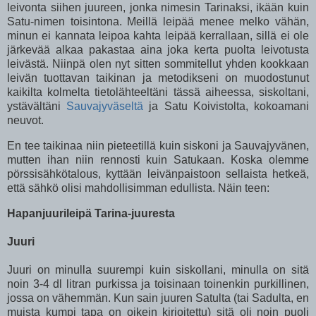
leivonta siihen juureen, jonka nimesin Tarinaksi, ikään kuin
Satu-nimen toisintona. Meillä leipää menee melko vähän,
minun ei kannata leipoa kahta leipää kerrallaan, sillä ei ole
järkevää alkaa pakastaa aina joka kerta puolta leivotusta
leivästä. Niinpä olen nyt sitten sommitellut yhden kookkaan
leivän tuottavan taikinan ja metodikseni on muodostunut
kaikilta kolmelta tietolähteeltäni tässä aiheessa, siskoltani,
ystävältäni
Sauvajyväseltä
ja Satu Koivistolta, kokoamani
neuvot.
En tee taikinaa niin pieteetillä kuin siskoni ja Sauvajyvänen,
mutten ihan niin rennosti kuin Satukaan. Koska olemme
pörssisähkötalous, kyttään leivänpaistoon sellaista hetkeä,
että sähkö olisi mahdollisimman edullista. Näin teen:
Hapanjuurileipä Tarina-juuresta
Juuri
Juuri on minulla suurempi kuin siskollani, minulla on sitä
noin 3-4 dl litran purkissa ja toisinaan toinenkin purkillinen,
jossa on vähemmän. Kun sain juuren Satulta (tai Sadulta, en
muista kumpi tapa on oikein kirjoitettu) sitä oli noin puoli