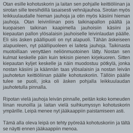
Otan esille kohotuskorin ja laitan sen pohjalle keittiöliinan ja
sirotan sille teesihdillä tasaisesti vehnäjauhoa. Sirotan myös
leikkuulaudalle hieman jauhoja ja otin myös käsiini hieman
jauhoja. Otan leivinliinan pois taikinapallon päältä ja
kuopaisen taikinan kaapimella jauhoisiin käsiini ja
kiepautan pallon ylösalaisin jauhoiselle leivinlaudan päälle.
Eli siis äsken päällipuoli on nyt alapuoli. Tähän äskeiseen
alapuoleen, nyt päällipuoleen ei laiteta jauhoja. Taikinasta
muotoillaan venyttäen neliönmuotoinen lätty. Nostan sen
kulmat keskelle päin kuin tekisin pienen kirjekuoren. Sitten
kiepautan kyljet keskelle ja näin muodostuu pötkylä, jonka
nostan käsiini ja käännän taas ylösalaisin ja nostan leivän
jauhotetun keittiöliinan päälle kohotuskoriin. Tällöin päälle
tulee se puoli, joka oli äsken pohjalla leikkuulaudan
jauhotetulla pinnalla.
Ripotan vielä jauhoja leivän pinnalle, peitän koko komeuden
liinan reunoilla ja laitan vielä suihkumyssyn kohotuskorin
ympärille. Leipä menee nyt jääkaappiin paistamiseen asti.
Tämä alla oleva leipä on tehty pyöreää kohotuskoriin ja tältä
se näytti ennen jääkaappiin menoa.