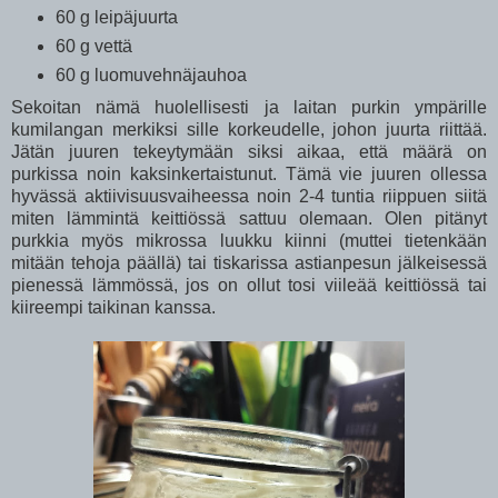
60 g leipäjuurta
60 g vettä
60 g luomuvehnäjauhoa
Sekoitan nämä huolellisesti ja laitan purkin ympärille
kumilangan merkiksi sille korkeudelle, johon juurta riittää.
Jätän juuren tekeytymään siksi aikaa, että määrä on
purkissa noin kaksinkertaistunut. Tämä vie juuren ollessa
hyvässä aktiivisuusvaiheessa noin 2-4 tuntia riippuen siitä
miten lämmintä keittiössä sattuu olemaan. Olen pitänyt
purkkia myös mikrossa luukku kiinni (muttei tietenkään
mitään tehoja päällä) tai tiskarissa astianpesun jälkeisessä
pienessä lämmössä, jos on ollut tosi viileää keittiössä tai
kiireempi taikinan kanssa.