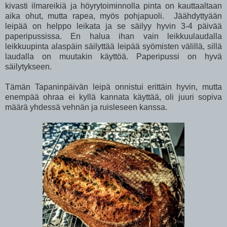
kivasti ilmareikiä ja höyrytoiminnolla pinta on kauttaaltaan
aika ohut, mutta rapea, myös pohjapuoli. Jäähdyttyään
leipää on helppo leikata ja se säilyy hyvin 3-4 päivää
paperipussissa. En halua ihan vain leikkuulaudalla
leikkuupinta alaspäin säilyttää leipää syömisten välillä, sillä
laudalla on muutakin käyttöä. Paperipussi on hyvä
säilytykseen.
Tämän Tapaninpäivän leipä onnistui erittäin hyvin, mutta
enempää ohraa ei kyllä kannata käyttää, oli juuri sopiva
määrä yhdessä vehnän ja ruisleseen kanssa.