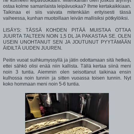
ne kolmeen leipävuokaani. Mitenkähän olen joskus älynnyt
ostaa kolme samanlaista leipävuokaa? Ihme kertakaikkiaan.
Taikinaa ei siis vaivata mitenkään erityisesti tässä
vaiheessa, kunhan muotoillaan leivän mallisiksi pötkylöiksi.
LISÄYS: TÄSSÄ KOHDEN PITÄÄ MUISTAA OTTAA
JUURTA TALTEEN NOIN 1,5 DL JA PAKASTAA SE. OLEN
USEIN UNOHTANUT SEN JA JOUTUNUT PYYTÄMÄÄN
ÄIDILTÄ UUDEN JUUREN.
Peitin vuoat suihkumyssyllä ja jätin odottamaan sitä hetkeä,
ettei sähkö olisi enää niin kallista. Tällä kertaa siinä meni
noin 3 tuntia. Aiemmin olen seisottanut taikinaa ensin
kulhossa noin tunnin ja sitten vuoassa toisen tunnin. Nyt
koko hommaan meni noin 5-6 tuntia.