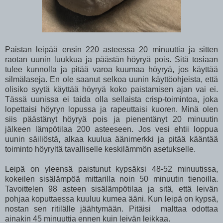
Paistan leipää ensin 220 asteessa 20 minuuttia ja sitten
raotan uunin luukkua ja päästän höyryä pois. Sitä tosiaan
tulee kunnolla ja pitää varoa kuumaa höyryä, jos käyttää
silmälaseja. En ole saanut selkoa uunin käyttöohjeista, että
olisiko syytä käyttää höyryä koko paistamisen ajan vai ei.
Tässä uunissa ei taida olla sellaista crisp-toimintoa, joka
lopettaisi höyryn lopussa ja rapeuttaisi kuoren. Minä olen
siis päästänyt höyryä pois ja pienentänyt 20 minuutin
jälkeen lämpötilaa 200 asteeseen. Jos vesi ehtii loppua
uunin säiliöstä, alkaa kuulua äänimerkki ja pitää kääntää
toiminto höyryltä tavalliselle keskilämmön asetukselle.
Leipä on yleensä paistunut kypsäksi 48-52 minuutissa,
kokeilen sisälämpöä mittarilla noin 50 minuutin tienoilla.
Tavoittelen 98 asteen sisälämpötilaa ja sitä, että leivän
pohjaa koputtaessa kuuluu kumea ääni. Kun leipä on kypsä,
nostan sen ritilälle jäähtymään. Pitäisi malttaa odottaa
ainakin 45 minuuttia ennen kuin leivän leikkaa.