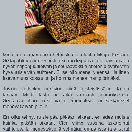
Minulla on tapana aika helposti alkaa luulla liikoja itsestäni.
Se tapahtuu näin: Onnistun kerran leipomaan ja paistamaan
hyvän hapanjuurileivän ja seuraavaksi ajattelen olevani yhtä
hyvä ruisleivän suhteen. Ei se niin mene, yleensä liiallinen
itsevarmuus kostautuu ja homma menee ihan plörinäksi.
Joskus kuitenkin onnistun siinä ruisleivässäkin. Kuten
tänään. Mutta tästä on aika varmasti seurauksensa.
Seuraavat ihan mitkä vaan leipomukset tai kokkaukset
menevät aivan pilalle!
En ollut tehnyt ruisleipää pitkään aikaan, en edes muista
kuinka pitkään aikaan. Olen viime vuosina askaroinut
vaihtelevalla menestyksellä vehnäjuuren parissa ja alkanut