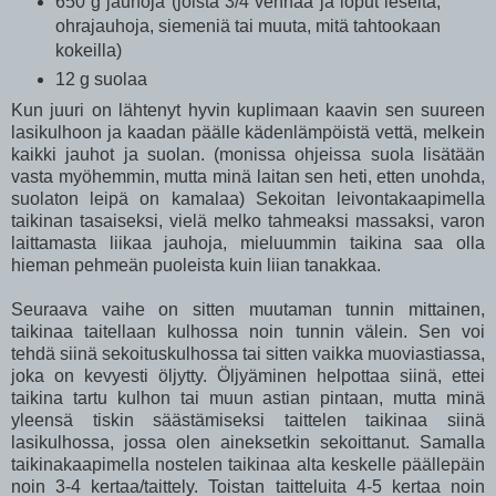
650 g jauhoja (joista 3/4 vehnää ja loput leseitä,
ohrajauhoja, siemeniä tai muuta, mitä tahtookaan
kokeilla)
12 g suolaa
Kun juuri on lähtenyt hyvin kuplimaan kaavin sen suureen
lasikulhoon ja kaadan päälle kädenlämpöistä vettä, melkein
kaikki jauhot ja suolan. (monissa ohjeissa suola lisätään
vasta myöhemmin, mutta minä laitan sen heti, etten unohda,
suolaton leipä on kamalaa) Sekoitan leivontakaapimella
taikinan tasaiseksi, vielä melko tahmeaksi massaksi, varon
laittamasta liikaa jauhoja, mieluummin taikina saa olla
hieman pehmeän puoleista kuin liian tanakkaa.
Seuraava vaihe on sitten muutaman tunnin mittainen,
taikinaa taitellaan kulhossa noin tunnin välein. Sen voi
tehdä siinä sekoituskulhossa tai sitten vaikka muoviastiassa,
joka on kevyesti öljytty. Öljyäminen helpottaa siinä, ettei
taikina tartu kulhon tai muun astian pintaan, mutta minä
yleensä tiskin säästämiseksi taittelen taikinaa siinä
lasikulhossa, jossa olen aineksetkin sekoittanut. Samalla
taikinakaapimella nostelen taikinaa alta keskelle päällepäin
noin 3-4 kertaa/taittely. Toistan taitteluita 4-5 kertaa noin