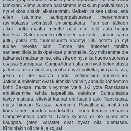
lainkaan. Viime vuonna palasimme lokakuun puolivälissä ja
nyt viikkoa sitäkin aikaisemmin. Melkein vaikea uskoa, että
eilen istuimme auringonpaisteessa merenrannan
ravintolassa syömässä sinisimpukoita. Pian sen jälkeen
alkoi tuulla maalta merelle päin niin, että auto huojui
tuulessa. Satoi moneen otteeseen rankasti. Tänään sama
juttu, paitsi että tuulensuunta kääntyi 180 astetta ja nyt
tuulee mereltä päin. Emme ole lähteneet tontilta
saniteettitiloja ja tiskipaikkaa pitemmälle. Syy miksemme ole
jatkaneet matkaa on se, että sää on nyt aika huono suuressa
osassa Eurooppaa. CampaAdrian alla on hyvä betonialusta
ja koska aikaa vielä on, on ihan hyvä poltella jäitä paikassa,
jossa ei ole vaaraa upota vettyneisiin nurmikoihin.
Jatkosuunnitelmat ovat kuitenkin valmiit, aamulla lähdemme
kohti Saksaa, mutta viivymme vielä 1-2 yötä Ranskassa
ehtiäksemme tehdä tarpeellisia ostoksia. Sunnuntaista
täytyy muistaa, etteivät kaupat ole laajalti auki Ranskassa,
mutta hieman Saksaa paremmin. Päivällisenä meillä oli
korealainen nuudeli-mandukulho, johon keräsin erinäisiä
CampaPantryn aarteita. Tässä kylässä ei ole kunnollista
kauppaa, joten varastot ovat hyvät olla olemassa.
Kimchiäkin oli vielä ja sojua!