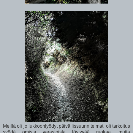
Meillä oli jo lukkoonlyödyt päivällissuunnitelmat, oli tarkoitus
syödä omista varastoista löytyvää ruokaa, mutta