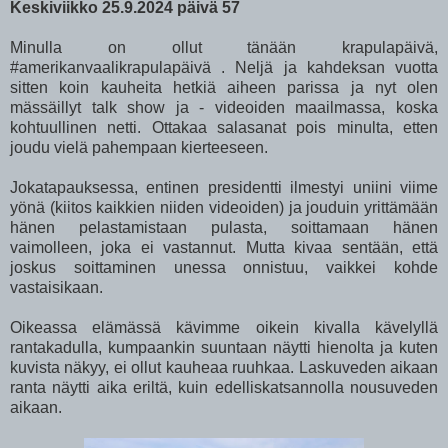
Keskiviikko 25.9.2024 päivä 57
Minulla on ollut tänään krapulapäivä,
#amerikanvaalikrapulapäivä
. Neljä ja kahdeksan vuotta
sitten koin kauheita hetkiä aiheen parissa ja nyt olen
mässäillyt talk show ja - videoiden maailmassa, koska
kohtuullinen netti. Ottakaa salasanat pois minulta, etten
joudu vielä pahempaan kierteeseen.
Jokatapauksessa, entinen presidentti ilmestyi uniini viime
yönä (kiitos kaikkien niiden videoiden) ja jouduin yrittämään
hänen pelastamistaan pulasta, soittamaan hänen
vaimolleen, joka ei vastannut. Mutta kivaa sentään, että
joskus soittaminen unessa onnistuu, vaikkei kohde
vastaisikaan.
Oikeassa elämässä kävimme oikein kivalla kävelyllä
rantakadulla, kumpaankin suuntaan näytti hienolta ja kuten
kuvista näkyy, ei ollut kauheaa ruuhkaa. Laskuveden aikaan
ranta näytti aika eriltä, kuin edelliskatsannolla nousuveden
aikaan.