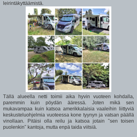
leirintäkyttäämistä.
Tällä alueella netti toimii aika hyvin vuoteen kohdalla,
paremmin kuin pöydän ääressä. Joten mikä sen
mukavampaa kuin katsoa amerikkalaisia vaaleihin liittyviä
keskusteluohjelmia vuoteessa kone tyynyn ja vatsan päällä
vinollaan. Pitäisi olla reilu ja katsoa jotain "sen toisen
puolenkin" kantoja, mutta enpä taida viitsiä.