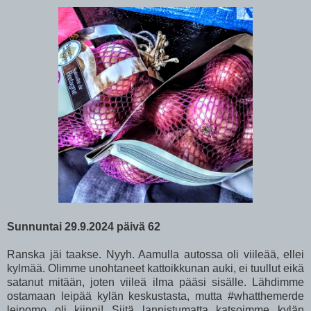
Sunnuntai 29.9.2024 päivä 62
Ranska jäi taakse. Nyyh. Aamulla autossa oli viileää, ellei
kylmää. Olimme unohtaneet kattoikkunan auki, ei tuullut eikä
satanut mitään, joten viileä ilma pääsi sisälle. Lähdimme
ostamaan leipää kylän keskustasta, mutta
#whatthemerde
leipomo oli kiinni! Siitä lannistumatta katsoimme kylän