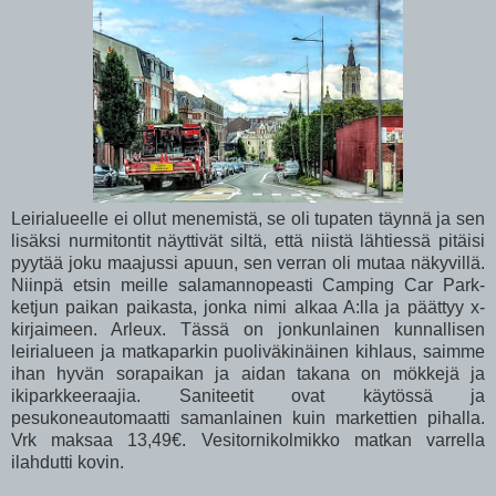
Leirialueelle ei ollut menemistä, se oli tupaten täynnä ja sen
lisäksi nurmitontit näyttivät siltä, että niistä lähtiessä pitäisi
pyytää joku maajussi apuun, sen verran oli mutaa näkyvillä.
Niinpä etsin meille salamannopeasti Camping Car Park-
ketjun paikan paikasta, jonka nimi alkaa A:lla ja päättyy x-
kirjaimeen. Arleux. Tässä on jonkunlainen kunnallisen
leirialueen ja matkaparkin puoliväkinäinen kihlaus, saimme
ihan hyvän sorapaikan ja aidan takana on mökkejä ja
ikiparkkeeraajia. Saniteetit ovat käytössä ja
pesukoneautomaatti samanlainen kuin markettien pihalla.
Vrk maksaa 13,49€. Vesitornikolmikko matkan varrella
ilahdutti kovin.