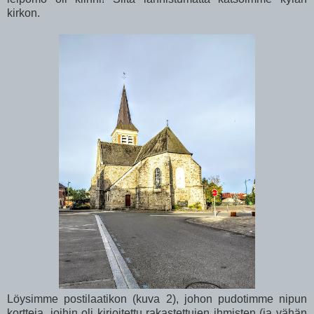
kirkon.
Löysimme postilaatikon (kuva 2), johon pudotimme nipun
kortteja, joihin oli kirjoitettu rakastettujen ihmisten (ja vähän