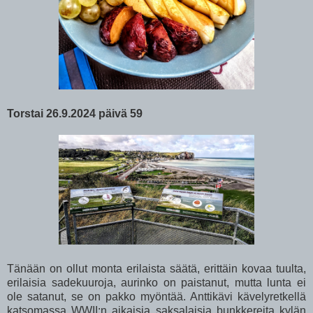
Torstai 26.9.2024 päivä 59
Tänään on ollut monta erilaista säätä, erittäin kovaa tuulta,
erilaisia sadekuuroja, aurinko on paistanut, mutta lunta ei
ole satanut, se on pakko myöntää. Anttikävi kävelyretkellä
katsomassa WWII:n aikaisia saksalaisia bunkkereita kylän