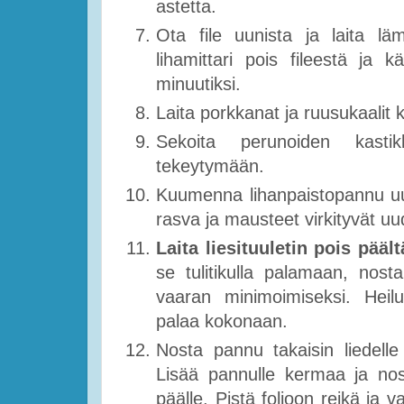
astetta.
Ota file uunista ja laita lä
lihamittari pois fileestä ja 
minuutiksi.
Laita porkkanat ja ruusukaalit
Sekoita perunoiden kasti
tekeytymään.
Kuumenna lihanpaistopannu uud
rasva ja mausteet virkityvät u
Laita liesituuletin pois pääl
se tulitikulla palamaan, nos
vaaran minimoimiseksi. Heilu
palaa kokonaan.
Nosta pannu takaisin liedelle j
Lisää pannulle kermaa ja nos
päälle. Pistä folioon reikä ja v