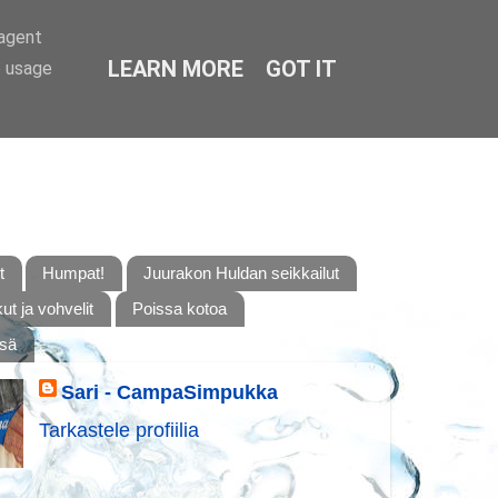
-agent
LEARN MORE
GOT IT
e usage
t
Humpat!
Juurakon Huldan seikkailut
t ja vohvelit
Poissa kotoa
ssä
Sari - CampaSimpukka
Tarkastele profiilia