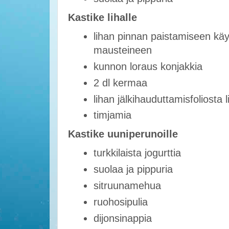
Kastike lihalle
lihan pinnan paistamiseen käy
mausteineen
kunnon loraus konjakkia
2 dl kermaa
lihan jälkihauduttamisfoliosta l
timjamia
Kastike uuniperunoille
turkkilaista jogurttia
suolaa ja pippuria
sitruunamehua
ruohosipulia
dijonsinappia