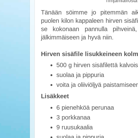
Timjamiafrosta r
Tänään söimme jo pitemmän aik
puolen kilon kappaleen hirven sisäfi
se kokonaan pannulla pihveinä, 
jälkimmäiseen ja hyvä niin.
Hirven sisäfile lisukkeineen kolme
500 g hirven sisäfilettä kalvoi
suolaa ja pippuria
voita ja oliiviöljyä paistamisee
Lisäkkeet
6 pienehköä perunaa
3 porkkanaa
9 ruusukaalia
suolaa ja pippuria