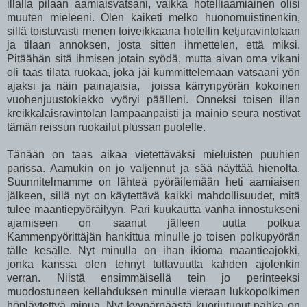
illalla pilaan aamiaisvatsani, vaikka hotelliaamiainen olisi
muuten mieleeni. Olen kaiketi melko huonomuistinenkin,
sillä toistuvasti menen toiveikkaana hotellin ketjuravintolaan
ja tilaan annoksen, josta sitten ihmettelen, että miksi.
Pitäähän sitä ihmisen jotain syödä, mutta aivan oma vikani
oli taas tilata ruokaa, joka jäi kummittelemaan vatsaani yön
ajaksi ja näin painajaisia, joissa kärrynpyörän kokoinen
vuohenjuustokiekko vyöryi päälleni. Onneksi toisen illan
kreikkalaisravintolan lampaanpaisti ja mainio seura nostivat
tämän reissun ruokailut plussan puolelle.
Tänään on taas aikaa vietettäväksi mieluisten puuhien
parissa. Aamukin on jo valjennut ja sää näyttää hienolta.
Suunnitelmamme on lähteä pyöräilemään heti aamiaisen
jälkeen, sillä nyt on käytettävä kaikki mahdollisuudet, mitä
tulee maantiepyöräilyyn. Pari kuukautta vanha innostukseni
ajamiseen on saanut jälleen uutta potkua
Kammenpyörittäjän hankittua minulle jo toisen polkupyörän
tälle kesälle. Nyt minulla on ihan ikioma maantieajokki,
jonka kanssa olen tehnyt tuttavuutta kahden ajolenkin
verran. Niistä ensimmäisellä tein jo perinteeksi
muodostuneen kellahduksen minulle vieraan lukkopolkimen
höpläytettyä minua. Nyt kyynärpäästä kuoriutunut nahka on