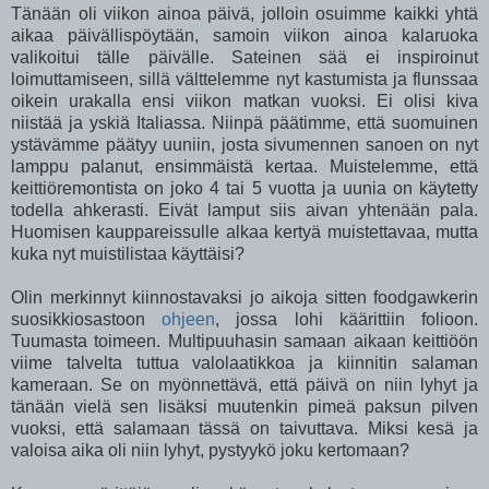
Tänään oli viikon ainoa päivä, jolloin osuimme kaikki yhtä
aikaa päivällispöytään, samoin viikon ainoa kalaruoka
valikoitui tälle päivälle. Sateinen sää ei inspiroinut
loimuttamiseen, sillä välttelemme nyt kastumista ja flunssaa
oikein urakalla ensi viikon matkan vuoksi. Ei olisi kiva
niistää ja yskiä Italiassa. Niinpä päätimme, että suomuinen
ystävämme päätyy uuniin, josta sivumennen sanoen on nyt
lamppu palanut, ensimmäistä kertaa. Muistelemme, että
keittiöremontista on joko 4 tai 5 vuotta ja uunia on käytetty
todella ahkerasti. Eivät lamput siis aivan yhtenään pala.
Huomisen kauppareissulle alkaa kertyä muistettavaa, mutta
kuka nyt muistilistaa käyttäisi?
Olin merkinnyt kiinnostavaksi jo aikoja sitten foodgawkerin
suosikkiosastoon
ohjeen
, jossa lohi käärittiin folioon.
Tuumasta toimeen. Multipuuhasin samaan aikaan keittiöön
viime talvelta tuttua valolaatikkoa ja kiinnitin salaman
kameraan. Se on myönnettävä, että päivä on niin lyhyt ja
tänään vielä sen lisäksi muutenkin pimeä paksun pilven
vuoksi, että salamaan tässä on taivuttava. Miksi kesä ja
valoisa aika oli niin lyhyt, pystyykö joku kertomaan?