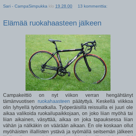
Sari - CampaSimpukka
klo
19.28.00
13 kommenttia:
Elämää ruokahaasteen jälkeen
Campakeittiö on nyt viikon verran hengähtänyt
tämänvuotisen
ruokahaasteen
päätyttyä. Keskellä viikkoa
olin lyhyellä työmatkalla. Työperäisillä reissuilla ei juuri ole
aikaa valikoida ruokailupaikkojaan, on joko liian myöhä tai
liian aikainen, väsyttää, aikaa on joka tapauksessa liian
vähän ja nälkäkin on väärään aikaan. En ole koskaan ollut
myöhäisten illallisten ystävä ja syömällä seitsemän jälkeen