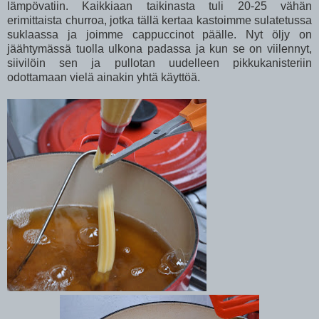
lämpövatiin. Kaikkiaan taikinasta tuli 20-25 vähän
erimittaista churroa, jotka tällä kertaa kastoimme sulatetussa
suklaassa ja joimme cappuccinot päälle. Nyt öljy on
jäähtymässä tuolla ulkona padassa ja kun se on viilennyt,
siivilöin sen ja pullotan uudelleen pikkukanisteriin
odottamaan vielä ainakin yhtä käyttöä.