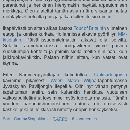
parantunut ja henkinen hiertymäkin näyttää arpeutumisen
merkkejä. Olen ajatellut tämän asian näin: viisainta hoitaa
möhläykset heti alta pois ja jatkaa sitten iloisin mielin.
Iltapäivästä on sitten aikaa katsoa
Tour of Britainin
viimeinen
etappi ja kenties kurkata Hollannissa alkavia pyöräilyn
MM-
kisojakin
. Päivällissuunnitelmatkin alkavat olla selvillä.
Selailin aamuhämärissä foodgawkerin viime päivien
suosituimpia kohteita ja poimin sieltä meille niin pää- kuin
jälkiruokavinkitkin. Palaan niihin sitten, kun vatsat ovat
täynnä.
Eilen Kammenpyörittäjän kotiuduttua
Tähtisadeajoista
kävimme pikaisesti
Ween Maan Wiljaa
-tapahtumassa
Jyväskylän Paviljongin liepeillä. Olin nyt vähän pettynyt
tapahtuman antiin, sain kuitenkin hankittua vuotuisen
valkosipulilettini ja löysimme myös tuoretta maissia. Tämän
vuoden näennäishumoristinen uutuus oli ilmiselvästi
kastike, joka oli leikkisästi nimetty Anopin hönkäykseksi.
Sari - CampaSimpukka
klo
7.47.00
6 kommenttia: