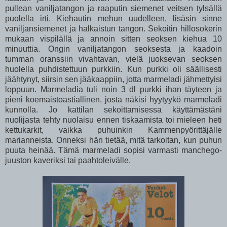
pullean vaniljatangon ja raaputin siemenet veitsen tylsällä
puolella irti. Kiehautin mehun uudelleen, lisäsin sinne
vaniljansiemenet ja halkaistun tangon. Sekoitin hillosokerin
mukaan vispilällä ja annoin sitten seoksen kiehua 10
minuuttia. Ongin vaniljatangon seoksesta ja kaadoin
tumman oranssiin vivahtavan, vielä juoksevan seoksen
huolella puhdistettuun purkkiin. Kun purkki oli säällisesti
jäähtynyt, siirsin sen jääkaappiin, jotta marmeladi jähmettyisi
loppuun. Marmeladia tuli noin 3 dl purkki ihan täyteen ja
pieni koemaistoastiallinen, josta näkisi hyytyykö marmeladi
kunnolla. Jo kattilan sekoittamisessa käyttämästäni
nuolijasta tehty nuolaisu ennen tiskaamista toi mieleen heti
kettukarkit, vaikka puhuinkin Kammenpyörittäjälle
marianneista. Onneksi hän tietää, mitä tarkoitan, kun puhun
puuta heinää. Tämä marmeladi sopisi varmasti manchego-
juuston kaveriksi tai paahtoleivälle.