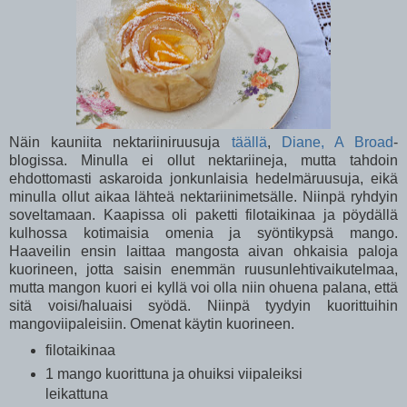
Näin kauniita nektariiniruusuja
täällä
,
Diane, A Broad
-
blogissa. Minulla ei ollut nektariineja, mutta tahdoin
ehdottomasti askaroida jonkunlaisia hedelmäruusuja, eikä
minulla ollut aikaa lähteä nektariinimetsälle. Niinpä ryhdyin
soveltamaan. Kaapissa oli paketti filotaikinaa ja pöydällä
kulhossa kotimaisia omenia ja syöntikypsä mango.
Haaveilin ensin laittaa mangosta aivan ohkaisia paloja
kuorineen, jotta saisin enemmän ruusunlehtivaikutelmaa,
mutta mangon kuori ei kyllä voi olla niin ohuena palana, että
sitä voisi/haluaisi syödä. Niinpä tyydyin kuorittuihin
mangoviipaleisiin. Omenat käytin kuorineen.
filotaikinaa
1 mango kuorittuna ja ohuiksi viipaleiksi
leikattuna