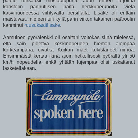
päälle runsaasti mustapippuria. Juuri ennen tarjoilua
koristelin pannullisen näitä herkkuperunoita vielä
kasvihuoneessa viihtyvälla persiljalla. Lisäke oli erittäin
maistuvaa, mieleen tuli kyllä parin viikon takainen pääroolin
kahminut
ruusukaalilisäke
.
Aamuinen pyörälenkki oli osaltani voitokas siinä mielessä,
että sain pidettyä keskinopeuden hieman aiempaa
korkeampana, eivätkä Kuikan mäet kukistaneet minua.
Ensimmäistä kertaa ikinä ajoin hetkellisesti pyörällä yli 50
km/h nopeudella, enkä yhtään lujempaa olisi uskaltanut
lasketellakaan.