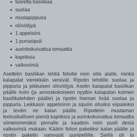
tuoretta basilikaa
suolaa
mustapippuria
oliiviöljyä
1 appelsiini
1 punasipuli
aurinkokuivattua tomaattia
kapriksia
valkoviiniä
Asettelin basilikan lehtiä foliolle noin sille alalle, minkä
kalapalat vierekkäin veisivät. Ripotin lehdille suolaa ja
pippuria ja pikkuisen oliiviöljyä. Asetin kalapalat basilikan
päälle riviin (ja annoskokoiseen nyyttiin kalapalan kolmen
basilikalehden päälle) ja ripotin hieman lisää suolaa ja
pippuria. Leikkasin appelsiinin ja sipulin ohuiksi viipaleiksi
ja levitin ne kalan päälle. Ripottelin muutaman
teelusikallisen pieniä kapriksia ja aurinkokuivattua tomaattia
viimeisimmäksi pinnalle ja kaadoin noin puoli desiä
valkoviiniä mukaan. Käärin folion paketiksi kalan päälle ja
nostin paketin varovasti uunipellille. Siellä oli jo