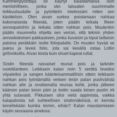
Kammenpyörittäjä oli käynyt kalastamassa ison
merilohifileen, jonka otin talouden suurimmalle
leikkuulaudalle ja pyörittelin mielessäni miten sen
käsittelisin. Olen aivan surkea poistamaan nahkaa
kokonaisesta fileestä, joten päätin leikata fileen
annospaloihin ja leikata sitten nahkan pois. Muutenkin
päätin muunnella ohjetta sen verran, että tekisin yhden
annoskokoisen pakkauksen, jonka kuvaisin ja loput laittaisin
paloina peräkkäin isolle foliopalalle. On muuten hyvää se
paksu ja leveä folio, jota sai kesällä ostaa Lidlin
grilliviikoilla. Aivan toista kuin ohuet kapeat rullat.
Siistin fileestä rasvaiset reunat pois ja tarkistin
ruototilanteen. Leikkasin kalan noin 5 senttiä leveiksi
viipaleiksi ja sangen käänteisammatillisin ottein leikkasin
nahkan pois työntämällä veitsen terän palan puolivälistä
nahkan alle ja sivaltamalla reunaa kohti, jonka jälkeen
käänsin palan toisin päin ja koitin saada toisen puolin irti
yhtä sulavasti. Pikkuisen olisi vielä oppimista, vaikka
kalapaloista tuli suhteellisen siistinnäköisiä, ei kerrota
kenellekään kuinka toimin, eihän? Kalan maustamiseen
käytin seuraavia aineksia: