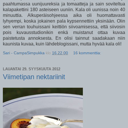
paahtumassa uunijuureksia ja tomaatteja ja sain soviteltua
kalapakettini 180 asteiseen uuniin. Kala oli uunissa noin 40
minuuttia. Alkuperäisohjeessa aika oli huomattavasti
lyhyempi, koska jokainen pala kypsennettiin yksinään. Olin
sen verran touhuissani keittiön siivoamisessa, että siivosin
pois kuvausstudionikin enkä muistanut ottaa kuvaa
paistetusta annoksesta. En olisi tainnut saadakaan niin
kaunista kuvaa, kuin lähdeblogissani, mutta hyvää kala oli!
Sari - CampaSimpukka
klo
16.22.00
16 kommenttia:
LAUANTAI 29. SYYSKUUTA 2012
Viimetipan nektariinit