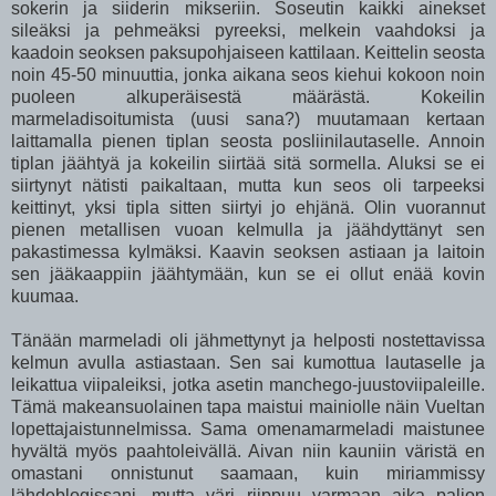
sokerin ja siiderin mikseriin. Soseutin kaikki ainekset
sileäksi ja pehmeäksi pyreeksi, melkein vaahdoksi ja
kaadoin seoksen paksupohjaiseen kattilaan. Keittelin seosta
noin 45-50 minuuttia, jonka aikana seos kiehui kokoon noin
puoleen alkuperäisestä määrästä. Kokeilin
marmeladisoitumista (uusi sana?) muutamaan kertaan
laittamalla pienen tiplan seosta posliinilautaselle. Annoin
tiplan jäähtyä ja kokeilin siirtää sitä sormella. Aluksi se ei
siirtynyt nätisti paikaltaan, mutta kun seos oli tarpeeksi
keittinyt, yksi tipla sitten siirtyi jo ehjänä. Olin vuorannut
pienen metallisen vuoan kelmulla ja jäähdyttänyt sen
pakastimessa kylmäksi. Kaavin seoksen astiaan ja laitoin
sen jääkaappiin jäähtymään, kun se ei ollut enää kovin
kuumaa.
Tänään marmeladi oli jähmettynyt ja helposti nostettavissa
kelmun avulla astiastaan. Sen sai kumottua lautaselle ja
leikattua viipaleiksi, jotka asetin manchego-juustoviipaleille.
Tämä makeansuolainen tapa maistui mainiolle näin Vueltan
lopettajaistunnelmissa. Sama omenamarmeladi maistunee
hyvältä myös paahtoleivällä. Aivan niin kauniin väristä en
omastani onnistunut saamaan, kuin miriammissy
lähdeblogissani, mutta väri riippuu varmaan aika paljon