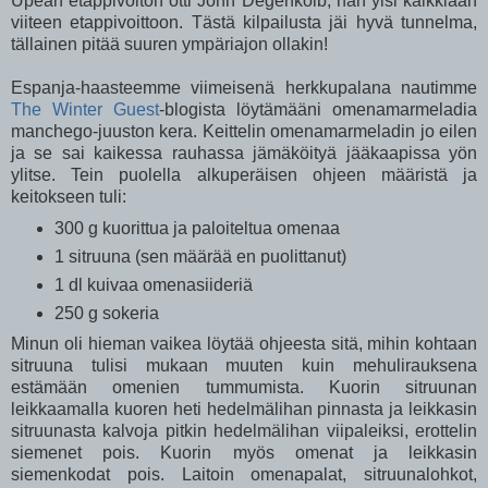
Upean etappivoiton otti John Degenkolb, hän ylsi kaikkiaan
viiteen etappivoittoon. Tästä kilpailusta jäi hyvä tunnelma,
tällainen pitää suuren ympäriajon ollakin!
Espanja-haasteemme viimeisenä herkkupalana nautimme
The Winter Guest
-blogista löytämääni omenamarmeladia
manchego-juuston kera. Keittelin omenamarmeladin jo eilen
ja se sai kaikessa rauhassa jämäköityä jääkaapissa yön
ylitse. Tein puolella alkuperäisen ohjeen määristä ja
keitokseen tuli:
300 g kuorittua ja paloiteltua omenaa
1 sitruuna (sen määrää en puolittanut)
1 dl kuivaa omenasiideriä
250 g sokeria
Minun oli hieman vaikea löytää ohjeesta sitä, mihin kohtaan
sitruuna tulisi mukaan muuten kuin mehulirauksena
estämään omenien tummumista. Kuorin sitruunan
leikkaamalla kuoren heti hedelmälihan pinnasta ja leikkasin
sitruunasta kalvoja pitkin hedelmälihan viipaleiksi, erottelin
siemenet pois. Kuorin myös omenat ja leikkasin
siemenkodat pois. Laitoin omenapalat, sitruunalohkot,