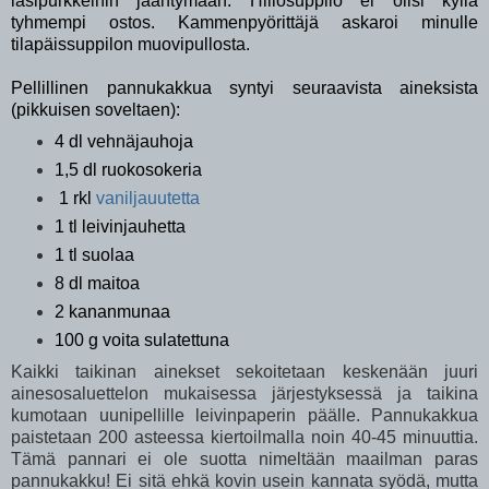
lasipurkkeihin jäähtymään. Hillosuppilo ei olisi kyllä
tyhmempi ostos. Kammenpyörittäjä askaroi minulle
tilapäissuppilon muovipullosta.
Pellillinen pannukakkua syntyi seuraavista aineksista
(pikkuisen soveltaen):
4 dl vehnäjauhoja
1,5 dl ruokosokeria
1 rkl
vaniljauutetta
1 tl leivinjauhetta
1 tl suolaa
8 dl maitoa
2 kananmunaa
100 g voita sulatettuna
Kaikki taikinan ainekset sekoitetaan keskenään juuri
ainesosaluettelon mukaisessa järjestyksessä ja taikina
kumotaan uunipellille leivinpaperin päälle. Pannukakkua
paistetaan 200 asteessa kiertoilmalla noin 40-45 minuuttia.
Tämä pannari ei ole suotta nimeltään maailman paras
pannukakku! Ei sitä ehkä kovin usein kannata syödä, mutta