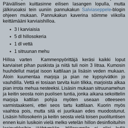
Päivällisen kuittasinne eilisen lasangen lopulla, mutta
jälkiruoaksi tein uuniin pannukakun
Salviaseppele
-blogin
ohjeen mukaan. Pannukakun kaverina söimme viikolla
keittämääni karviaishilloa.
3 l karviaisia
5 dl hillosokeria
1 dl vettä
1 sitruunan mehu
Hilloa varten Kammenpyörittäjä keräsi kaikki loput
karviaiset pihan puskista ja niitä tuli noin 3 litraa. Kumosin
huuhdellut marjat isoon kattilaan ja lisäsin veden mukaan.
Aloin kuumentaa marjoja ja pian ne kypsyivätkin jo
vauhdilla. Vettä ei tosiaan tarvita kuin tilkka, marjoista alkaa
pian irrota mehua nesteeksi. Lisäsin mukaan sitruunamehun
ja keitin seosta noin puolisen tuntia, jonka aikana sekoittelin
marjoja kattilan pohjia myöten useaan otteeseen
varmistaakseni, ettei seos tartu kattilaan. Kuorin myös
vaahtoa pois, mutta sitä ei juurikaan edes muodostunut.
Lisäsin hillosokerin ja keitin seosta vielä toisen puolituntisen
ennen kuin lusikoin vielä melko vetelän hillon desinfioituihin