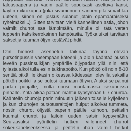
talouspaperia ja vadin päälle sopuisasti asettuva kansi,
käytin mikrokupua (joka sivumennen sanoen pitäisi vaihtaa
uuteen, siihen on joskus sulanut jotain epämääräiseksi
ryhelmäksi...). Sitten tarvitaan vielä kannellinen astia, johon
valmiit churrot saa lämpimään, minulla oli tätä varten
tupperin kaksikerroksinen lämpöastia. Työkaluiksi tarvitaan
sakset ja kuuman öljyn kestävät pihdit.
Otin hienosti asennetun taikinaa täynnä olevan
pursotinpussin vasempaan käteeni ja aloin kääntää pussia
leveän pussinsulkijan ympärille öljypadan yllä niin, että
tyllasta alkoi tulla esiin taikinapötkö. Kun pötkö oli noin 8-10
senttiä pitkä, leikkasin oikeassa kädessäni olevilla saksilla
pötkön poikki ja se putosi kuumaan öljyyn. Aluksi se painui
padan pohjalle, mutta nousi muutamassa sekunnissa
pinnalle. Yhtä aikaa pataan mahtui kypsymään 6-7 churroa.
Kääntelin churroja parin minuutin jälkeen toiselle kyljelleen
ja kun churrojen pursotusraitojen huiput alkoivat tummeta,
nostin churrot öljystä paperin päälle kulhoon, peittelin
kuumat churrot ja laitoin uuden satsin kypsymään.
Seuraavaksi pyörittelin hetken viilenneet churrot
sokerikaneliseoksessa ja peittelin ihan valmiit herkut