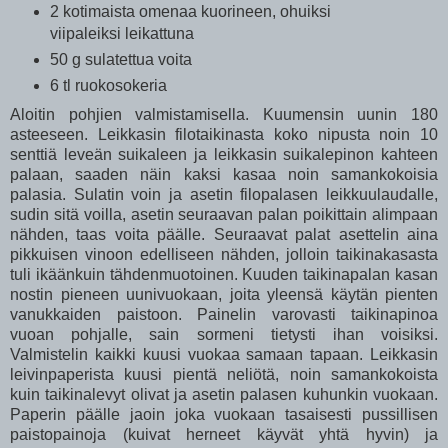
2 kotimaista omenaa kuorineen, ohuiksi
viipaleiksi leikattuna
50 g sulatettua voita
6 tl ruokosokeria
Aloitin pohjien valmistamisella. Kuumensin uunin 180
asteeseen. Leikkasin filotaikinasta koko nipusta noin 10
senttiä leveän suikaleen ja leikkasin suikalepinon kahteen
palaan, saaden näin kaksi kasaa noin samankokoisia
palasia. Sulatin voin ja asetin filopalasen leikkuulaudalle,
sudin sitä voilla, asetin seuraavan palan poikittain alimpaan
nähden, taas voita päälle. Seuraavat palat asettelin aina
pikkuisen vinoon edelliseen nähden, jolloin taikinakasasta
tuli ikäänkuin tähdenmuotoinen. Kuuden taikinapalan kasan
nostin pieneen uunivuokaan, joita yleensä käytän pienten
vanukkaiden paistoon. Painelin varovasti taikinapinoa
vuoan pohjalle, sain sormeni tietysti ihan voisiksi.
Valmistelin kaikki kuusi vuokaa samaan tapaan. Leikkasin
leivinpaperista kuusi pientä neliötä, noin samankokoista
kuin taikinalevyt olivat ja asetin palasen kuhunkin vuokaan.
Paperin päälle jaoin joka vuokaan tasaisesti pussillisen
paistopainoja (kuivat herneet käyvät yhtä hyvin) ja