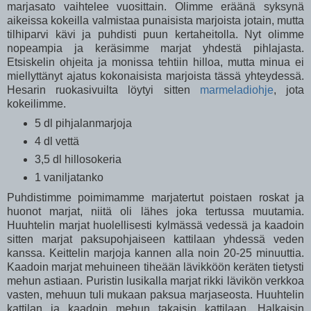
marjasato vaihtelee vuosittain. Olimme eräänä syksynä
aikeissa kokeilla valmistaa punaisista marjoista jotain, mutta
tilhiparvi kävi ja puhdisti puun kertaheitolla. Nyt olimme
nopeampia ja keräsimme marjat yhdestä pihlajasta.
Etsiskelin ohjeita ja monissa tehtiin hilloa, mutta minua ei
miellyttänyt ajatus kokonaisista marjoista tässä yhteydessä.
Hesarin ruokasivuilta löytyi sitten
marmeladiohje
, jota
kokeilimme.
5 dl pihjalanmarjoja
4 dl vettä
3,5 dl hillosokeria
1 vaniljatanko
Puhdistimme poimimamme marjatertut poistaen roskat ja
huonot marjat, niitä oli lähes joka tertussa muutamia.
Huuhtelin marjat huolellisesti kylmässä vedessä ja kaadoin
sitten marjat paksupohjaiseen kattilaan yhdessä veden
kanssa. Keittelin marjoja kannen alla noin 20-25 minuuttia.
Kaadoin marjat mehuineen tiheään lävikköön keräten tietysti
mehun astiaan. Puristin lusikalla marjat rikki lävikön verkkoa
vasten, mehuun tuli mukaan paksua marjaseosta. Huuhtelin
kattilan ja kaadoin mehun takaisin kattilaan. Halkaisin