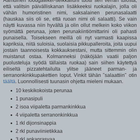
Aamuinen foodgawker-seikkailuni tuotti sen verran tulosta,
että valitsin päivälliskanan lisäkkeeksi ruokalajin, jolla oli
vähän humoristinen nimi, saksalainen perunasalaatti
(hauskaa siis oli se, että ruoan nimi oli salaatti). Se vain
näytti kuvassa niin hyvältä ja olin ollut melkein koko viikon
syömättä perunaa, joten perunakiintiömittarini oli pahasti
punaisella. Toisekseen meillä oli nyt varmasti kaapissa
kapriksia, niitä suloisia, suolaisia pikkupalleroita, joita uupui
jostain taannoisesta kokkauksestani, mutta sittemmin olin
muistanut ostaa. Kolmanneksi (näköjään vaatii paljon
puolusteluja syödä tällaista ruokaa) sain siihen käytettyä
eiliseltä pizzatehtailulta ylitse jääneet parman- ja
serranonkinkkupakettien loput. Vinkit tähän "salaattiin" otin
täältä
. Luonnollisesti tuunasin ohjetta mieleni mukaan.
10 keskikokoista perunaa
1 punasipuli
2 isoa viipaletta parmankinkkua
4 viipaletta serranonkinkkua
1 rkl dijonsinappia
2 rkl punaviinietikkaa
3 rkl ankanrasvaa