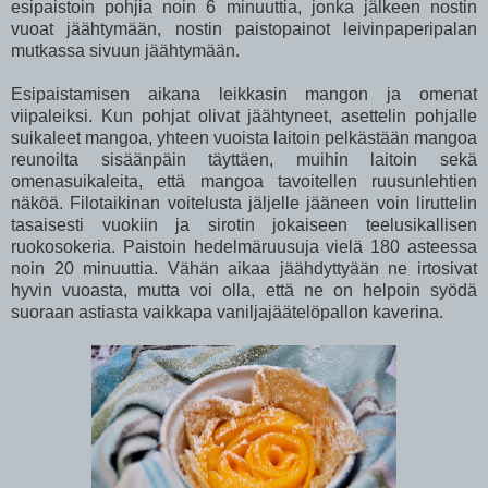
esipaistoin pohjia noin 6 minuuttia, jonka jälkeen nostin
vuoat jäähtymään, nostin paistopainot leivinpaperipalan
mutkassa sivuun jäähtymään.
Esipaistamisen aikana leikkasin mangon ja omenat
viipaleiksi. Kun pohjat olivat jäähtyneet, asettelin pohjalle
suikaleet mangoa, yhteen vuoista laitoin pelkästään mangoa
reunoilta sisäänpäin täyttäen, muihin laitoin sekä
omenasuikaleita, että mangoa tavoitellen ruusunlehtien
näköä. Filotaikinan voitelusta jäljelle jääneen voin liruttelin
tasaisesti vuokiin ja sirotin jokaiseen teelusikallisen
ruokosokeria. Paistoin hedelmäruusuja vielä 180 asteessa
noin 20 minuuttia. Vähän aikaa jäähdyttyään ne irtosivat
hyvin vuoasta, mutta voi olla, että ne on helpoin syödä
suoraan astiasta vaikkapa vaniljajäätelöpallon kaverina.