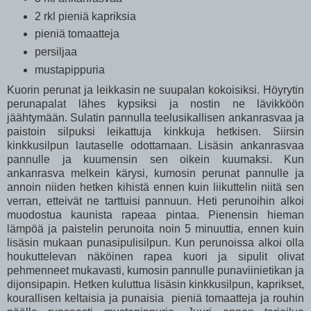
2 rkl pieniä kapriksia
pieniä tomaatteja
persiljaa
mustapippuria
Kuorin perunat ja leikkasin ne suupalan kokoisiksi. Höyrytin
perunapalat lähes kypsiksi ja nostin ne lävikköön
jäähtymään. Sulatin pannulla teelusikallisen ankanrasvaa ja
paistoin silpuksi leikattuja kinkkuja hetkisen. Siirsin
kinkkusilpun lautaselle odottamaan. Lisäsin ankanrasvaa
pannulle ja kuumensin sen oikein kuumaksi. Kun
ankanrasva melkein kärysi, kumosin perunat pannulle ja
annoin niiden hetken kihistä ennen kuin liikuttelin niitä sen
verran, etteivät ne tarttuisi pannuun. Heti perunoihin alkoi
muodostua kaunista rapeaa pintaa. Pienensin hieman
lämpöä ja paistelin perunoita noin 5 minuuttia, ennen kuin
lisäsin mukaan punasipulisilpun. Kun perunoissa alkoi olla
houkuttelevan näköinen rapea kuori ja sipulit olivat
pehmenneet mukavasti, kumosin pannulle punaviinietikan ja
dijonsipapin. Hetken kuluttua lisäsin kinkkusilpun, kaprikset,
kourallisen keltaisia ja punaisia pieniä tomaatteja ja rouhin