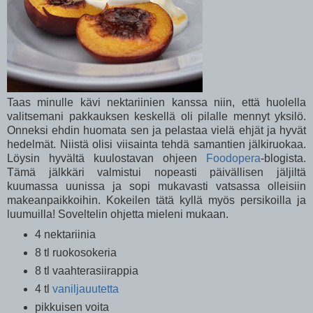
Taas minulle kävi nektariinien kanssa niin, että huolella
valitsemani pakkauksen keskellä oli pilalle mennyt yksilö.
Onneksi ehdin huomata sen ja pelastaa vielä ehjät ja hyvät
hedelmät. Niistä olisi viisainta tehdä samantien jälkiruokaa.
Löysin hyvältä kuulostavan ohjeen
Foodopera
-blogista.
Tämä jälkkäri valmistui nopeasti päivällisen jäljiltä
kuumassa uunissa ja sopi mukavasti vatsassa olleisiin
makeanpaikkoihin. Kokeilen tätä kyllä myös persikoilla ja
luumuilla! Soveltelin ohjetta mieleni mukaan.
4 nektariinia
8 tl ruokosokeria
8 tl vaahterasiirappia
4 tl
vaniljauutetta
pikkuisen voita