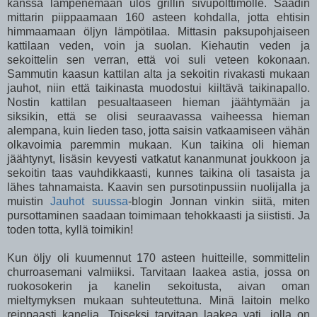
kanssa lämpenemään ulos grillin sivupolttimolle. Säädin
mittarin piippaamaan 160 asteen kohdalla, jotta ehtisin
himmaamaan öljyn lämpötilaa. Mittasin paksupohjaiseen
kattilaan veden, voin ja suolan. Kiehautin veden ja
sekoittelin sen verran, että voi suli veteen kokonaan.
Sammutin kaasun kattilan alta ja sekoitin rivakasti mukaan
jauhot, niin että taikinasta muodostui kiiltävä taikinapallo.
Nostin kattilan pesualtaaseen hieman jäähtymään ja
siksikin, että se olisi seuraavassa vaiheessa hieman
alempana, kuin lieden taso, jotta saisin vatkaamiseen vähän
olkavoimia paremmin mukaan. Kun taikina oli hieman
jäähtynyt, lisäsin kevyesti vatkatut kananmunat joukkoon ja
sekoitin taas vauhdikkaasti, kunnes taikina oli tasaista ja
lähes tahnamaista. Kaavin sen pursotinpussiin nuolijalla ja
muistin
Jauhot suussa
-blogin Jonnan vinkin siitä, miten
pursottaminen saadaan toimimaan tehokkaasti ja siististi. Ja
toden totta, kyllä toimikin!
Kun öljy oli kuumennut 170 asteen huitteille, sommittelin
churroasemani valmiiksi. Tarvitaan laakea astia, jossa on
ruokosokerin ja kanelin sekoitusta, aivan oman
mieltymyksen mukaan suhteutettuna. Minä laitoin melko
reippaasti kanelia. Toiseksi tarvitaan laakea vati, jolla on