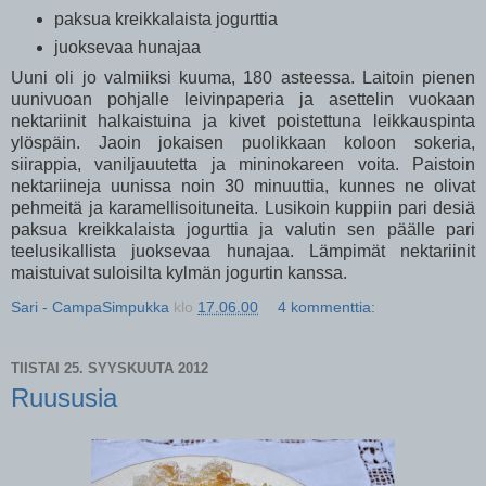
paksua kreikkalaista jogurttia
juoksevaa hunajaa
Uuni oli jo valmiiksi kuuma, 180 asteessa. Laitoin pienen
uunivuoan pohjalle leivinpaperia ja asettelin vuokaan
nektariinit halkaistuina ja kivet poistettuna leikkauspinta
ylöspäin. Jaoin jokaisen puolikkaan koloon sokeria,
siirappia, vaniljauutetta ja mininokareen voita. Paistoin
nektariineja uunissa noin 30 minuuttia, kunnes ne olivat
pehmeitä ja karamellisoituneita. Lusikoin kuppiin pari desiä
paksua kreikkalaista jogurttia ja valutin sen päälle pari
teelusikallista juoksevaa hunajaa. Lämpimät nektariinit
maistuivat suloisilta kylmän jogurtin kanssa.
Sari - CampaSimpukka
klo
17.06.00
4 kommenttia:
TIISTAI 25. SYYSKUUTA 2012
Ruususia