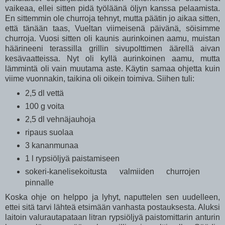
vaikeaa, ellei sitten pidä työläänä öljyn kanssa pelaamista.
En sittemmin ole churroja tehnyt, mutta päätin jo aikaa sitten,
että tänään taas, Vueltan viimeisenä päivänä, söisimme
churroja. Vuosi sitten oli kaunis aurinkoinen aamu, muistan
häärineeni terassilla grillin sivupolttimen äärellä aivan
kesävaatteissa. Nyt oli kyllä aurinkoinen aamu, mutta
lämmintä oli vain muutama aste. Käytin samaa ohjetta kuin
viime vuonnakin, taikina oli oikein toimiva. Siihen tuli:
2,5 dl vettä
100 g voita
2,5 dl vehnäjauhoja
ripaus suolaa
3 kananmunaa
1 l rypsiöljyä paistamiseen
sokeri-kanelisekoitusta valmiiden churrojen
pinnalle
Koska ohje on helppo ja lyhyt, naputtelen sen uudelleen,
ettei sitä tarvi lähteä etsimään vanhasta postauksesta. Aluksi
laitoin valurautapataan litran rypsiöljyä paistomittarin anturin