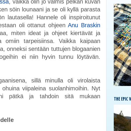
issa
, vaikka olin jo valmis pelkän kuvan
n söin lounaani ja se oli kyllä parasta
n lautasella! Hannele oli inspiroitunut
staan oli ottanut ohjeen
Anu Braskin
a, miten ideat ja ohjeet kiertävät ja
 omiin tarpeisiinsa. Vaikka kaipaan
a, onneksi sentään tuttujen blogaanien
logeihin ei niin hyvin tunnu löytävän.
nisena, sillä minulla oli virolaista
 ohuina viipaleina suolanhimoihin. Nyt
eni pätkä ja tahdoin sitä mukaan
THE EPIC 
hdelle