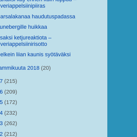
veriappelsiinipiiras
arsalakanaa haudutuspadassa
unebergille huikkaa
saksi ketjureaktiota –
veriappelsiinirisotto
elkein liian kaunis syötäväksi
tammikuuta 2018
(20)
17
(215)
16
(209)
15
(172)
14
(232)
13
(262)
12
(212)