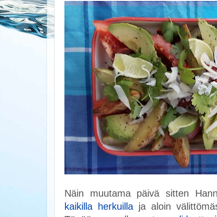
Näin muutama päivä sitten Han
kaikilla herkuilla
ja aloin välittömäs