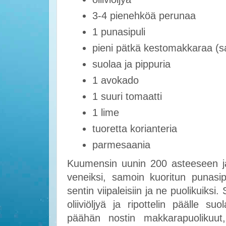
3-4 pienehköä perunaa
1 punasipuli
pieni pätkä kestomakkaraa (s
suolaa ja pippuria
1 avokado
1 suuri tomaatti
1 lime
tuoretta korianteria
parmesaania
Kuumensin uunin 200 asteeseen ja 
veneiksi, samoin kuoritun punasip
sentin viipaleisiin ja ne puolikuiksi
oliiviöljyä ja ripottelin päälle s
päähän nostin makkarapuolikuut, 