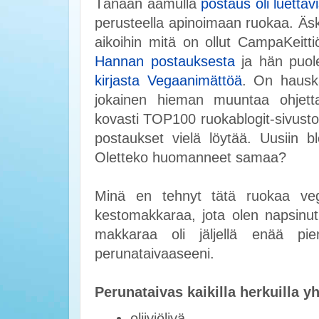
Tänään aamulla
postaus oli luettav
perusteella apinoimaan ruokaa. Äske
aikoihin mitä on ollut CampaKeittiö
Hannan postauksesta
ja hän puole
kirjasta Vegaanimättöä
. On hauska
jokainen hieman muuntaa ohjetta
kovasti TOP100 ruokablogit-sivusto
postaukset vielä löytää. Uusiin b
Oletteko huomanneet samaa?
Minä en tehnyt tätä ruokaa vegaa
kestomakkaraa, jota olen napsinut
makkaraa oli jäljellä enää pi
perunataivaaseeni.
Perunataivas kaikilla herkuilla y
oliiviöljyä