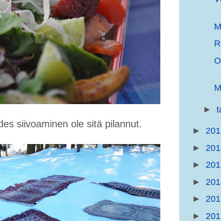
M
R
O
M
►
es siivoaminen ole sitä pilannut.
►
20
►
20
►
20
►
20
►
20
►
20