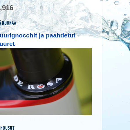
,916
Ä RUOKAA
uurignocchit ja paahdetut
uuret
 HOUSUT