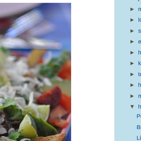
►
m
►
l
►
s
►
e
►
h
►
►
t
►
h
►
m
▼
h
P
B
L