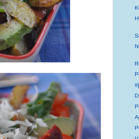
K
H
S
N
R
P
#
D
P
A
P
V