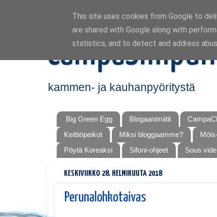
This site uses cookies from Google to deliv
are shared with Google along with perform
CampaSimpuk
statistics, and to detect and address abus
kammen- ja kauhanpyöritystä
Big Green Egg
Blogaanimiitit
CampaCh
Keittiöpeikot
Miksi bloggaamme?
Mōis-
Pöytä Koreaksi
Sifoni-ohjeet
Sous vide
KESKIVIIKKO 28. HELMIKUUTA 2018
Perunalohkotaivas