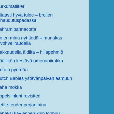
urkumatiikeri
itaasti hyvä tulee – broileri
haudutuspadassa
ahramipannacotta
o en minä nyt tiedä – munakas
vohveliraudalla
akkaudella äidiltä – hillapehmiö
äällikön kestävä omenapiirakka
jotain pyöreää
utch Babies ystävänpäivän aamuun
aha mokka
ppelsiinlohi revisited
etite tender perjantaina
ähäksi käy ennen kuin loppuu –