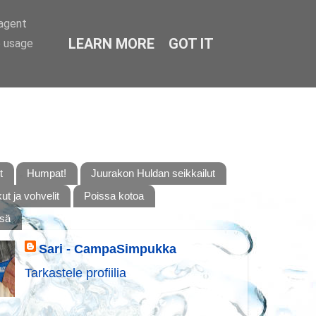
-agent
LEARN MORE
GOT IT
e usage
t
Humpat!
Juurakon Huldan seikkailut
t ja vohvelit
Poissa kotoa
ssä
Sari - CampaSimpukka
Tarkastele profiilia