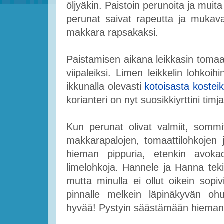
öljyäkin. Paistoin perunoita ja muit
perunat saivat rapeutta ja mukava
makkara rapsakaksi.
Paistamisen aikana leikkasin tomaa
viipaleiksi. Limen leikkelin lohkoih
ikkunalla olevasti
kotoisasta kostei
korianteri on nyt suosikkiyrttini timj
Kun perunat olivat valmiit, sommitt
makkarapalojen, tomaattilohkojen 
hieman pippuria, etenkin avokado
limelohkoja. Hannele ja Hanna teki
mutta minulla ei ollut oikein sopiv
pinnalle melkein läpinäkyvän ohui
hyvää! Pystyin säästämään hieman 