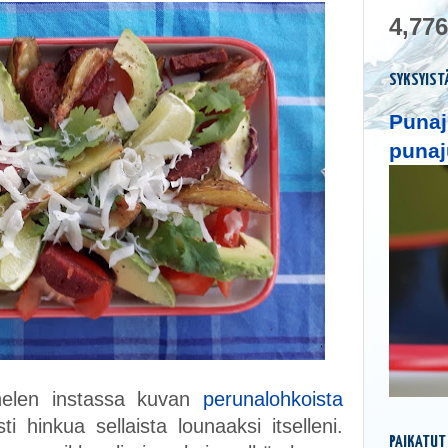
4,776
SYKSYIST
Punaj
punaj
nelen instassa kuvan
perunalohkoista
ti hinkua sellaista lounaaksi itselleni.
PAIKATUT