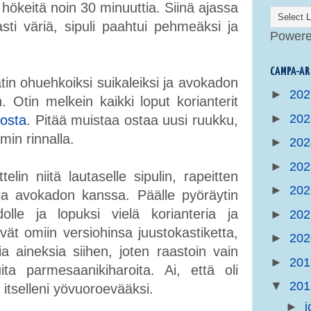
a hökeitä noin 30 minuuttia. Siinä ajassa
sti väriä, sipuli paahtui pehmeäksi ja
Power
CAMPA-AR
tin ohuehkoiksi suikaleiksi ja avokadon
►
20
in. Otin melkein kaikki loput korianterit
►
20
kosta
. Pitää muistaa ostaa uusi ruukku,
amin rinnalla.
►
20
►
20
elin niitä lautaselle sipulin, rapeitten
►
20
ja avokadon kanssa. Päälle pyöräytin
lle ja lopuksi vielä korianteria ja
►
20
vät omiin versiohinsa juustokastiketta,
►
20
ia aineksia siihen, joten raastoin vain
►
20
ta parmesaanikiharoita. Ai, että oli
▼
20
itselleni yövuoroevääksi.
►
j