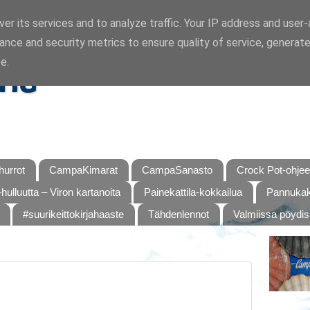
er its services and to analyze traffic. Your IP address and user
ance and security metrics to ensure quality of service, generat
ka
e.
urrot
CampaKimarat
CampaSanasto
Crock Pot-ohjee
hulluutta – Viron kartanoita
Painekattila-kokkailua
Pannukaku
#suurikeittokirjahaaste
Tähdenlennot
Valmiissa pöydi