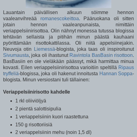
Lauantain päivällisen alkuun söimme hennon
vaaleanvihreää
romanescokeittoa
. Pääruokana oli sitten
jotain hennon vaaleanpunaista, nimittäin
veriappelsiinirisottoa. Olin nähnyt monessa tutussa blogissa
tehtävän sellaista ja pitihän minun päästä kauhaani
pyörittämään risottokattilassa. Oli niitä appelsiinejakin.
Neuvoja otin
Liemessä
-blogista, joka taas oli inspiroitunut
Sivumausta
, joka oli ihastunut
Ravintola BasBasin risottoon
.
BasBasiin en ole vieläkään päässyt, mikä harmittaa minua
kovasti. Eilen veriappelsiinirisottoa varioitiin speltillä
Ripaus
tryffeliä
-blogissa, joka oli hakenut innoitusta
Hannan Soppa
-
blogista. Minun versiostani tuli tällainen:
Veriappelsiinirisotto kahdelle
1 rkl oliiviöljyä
2 pientä salottisipulia
1 veriappelsiinin kuori raastettuna
150 g risottoriisiä
2 veriappelsiinin mehu (noin 1,5 dl)