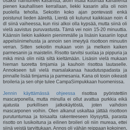
osaksi haihtuneet kasarista, aloin lisätä kuumaa kanalientä
pienen kauhallisen kerrallaan, liekki kasarin alla oli noin
puolella teholla. Sekoitin koko ajan pontevasti enkä
poistunut lieden ääreltä. Lientä oli kulunut kaikkiaan noin 4
dl siinä vaiheessa, kun riisi alkoi olla kypsää, mutta siinä oli
vielä aavistus puruvastusta. Tämä vei noin 15-20 minuuttia.
Käänsin liekin kaikkein pienimmälle ja lisäsin kasariin loput
appelsiinimehusta ja annoin sen imeytyä risottoon minuutin
verran. Sitten sekoitin mukaan voin ja melkein kaiken
parmesanin ja maistelin. Risotto tarvitsi suolaa ja pippuria ja
mikä minä olin niitä siltä kieltämään. Lisäsin vielä mukaan
hieman tuoretta timjamia ja kauhoin risottoa lautaselle.
Annokseen tuli vielä marsalakanaa haudutuspadasta ja
pinnalle lisää timjamia ja parmesania. Kana oli tosin oikeasti
broileria ja sen ohje tulee CampaSimpukkaan huomenissa.
Jennin käyttämässä ohjeessa
risottoa pyöristettiin
mascarponella, mutta minulla ei ollut avattua purkkia eikä
ajatusta purkillisen jatkokäytöstä, joten vaihdoin
mascarponen voihin. Olen alkanut uskaltaa jättää risottoon
purutuntumaa ja toisaalta rakenteeseen löysyyttä, parasta
risotto on lusikoituna ja eilinen broileri oli niin mureaa, ettei
siinä veistä tarvittukaan. Annos oli vähän reippaan kokoinen,