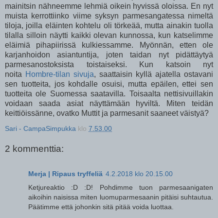
mainitsin nähneemme lehmiä oikein hyvissä oloissa. En nyt
muista kerrottiinko viime syksyn parmesangatessa nimeltä
tiloja, joilla eläinten kohtelu oli törkeää, mutta ainakin tuolla
tilalla silloin näytti kaikki olevan kunnossa, kun katselimme
eläimiä pihapiirissä kulkiessamme. Myönnän, etten ole
karjanhoidon asiantuntija, joten taidan nyt pidättäytyä
parmesanostoksista toistaiseksi. Kun katsoin nyt
noita
Hombre-tilan sivuja
, saattaisin kyllä ajatella ostavani
sen tuotteita, jos kohdalle osuisi, mutta epäilen, ettei sen
tuotteita ole Suomessa saatavilla. Toisaalta nettisivuillakin
voidaan saada asiat näyttämään hyviltä. Miten teidän
keittiöissänne, ovatko Muttit ja parmesanit saaneet väistyä?
Sari - CampaSimpukka
klo
7.53.00
2 kommenttia:
Merja | Ripaus tryffeliä
4.2.2018 klo 20.15.00
Ketjureaktio :D :D! Pohdimme tuon parmesaanigaten
aikoihin naisissa miten luomuparmesaanin pitäisi suhtautua.
Päätimme että johonkin sitä pitää voida luottaa.