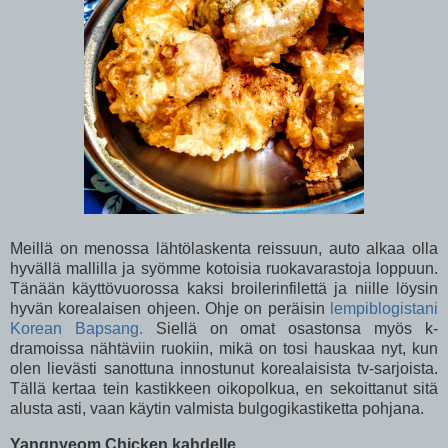
Meillä on menossa lähtölaskenta reissuun, auto alkaa olla
hyvällä mallilla ja syömme kotoisia ruokavarastoja loppuun.
Tänään käyttövuorossa kaksi broilerinfilettä ja niille löysin
hyvän korealaisen ohjeen. Ohje on peräisin
lempiblogistani
Korean Bapsang.
Siellä on omat osastonsa myös k-
dramoissa nähtäviin ruokiin, mikä on tosi hauskaa nyt, kun
olen lievästi sanottuna innostunut korealaisista tv-sarjoista.
Tällä kertaa tein kastikkeen oikopolkua, en sekoittanut sitä
alusta asti, vaan käytin valmista bulgogikastiketta pohjana.
Yangnyeom Chicken kahdelle