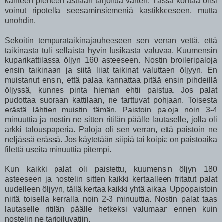
kahteen pieneen astiaan tarjoilua varten. Tässä kohtaa olisi
voinut ripotella seesaminsiemeniä kastikkeeseen, mutta
unohdin.
Sekoitin tempurataikinajauheeseen sen verran vettä, että
taikinasta tuli sellaista hyvin lusikasta valuvaa. Kuumensin
kuparikattilassa öljyn 160 asteeseen. Nostin broileripaloja
ensin taikinaan ja siitä liiat taikinat valuttaen öljyyn. En
muistanut ensin, että palaa kannattaa pitää ensin pihdeillä
öljyssä, kunnes pinta hieman ehtii paistua. Jos palat
pudottaa suoraan kattilaan, ne tarttuvat pohjaan. Toisesta
erästä lähtien muistin tämän. Paistoin paloja noin 3-4
minuuttia ja nostin ne sitten ritilän päälle lautaselle, jolla oli
arkki talouspaperia. Paloja oli sen verran, että paistoin ne
neljässä erässä. Jos käytetään siipiä tai koipia on paistoaika
filettä useita minuuttia pitempi.
Kun kaikki palat oli paistettu, kuumensin öljyn 180
asteeseen ja nostelin sitten kaikki kertaalleen fritatut palat
uudelleen öljyyn, tällä kertaa kaikki yhtä aikaa. Uppopaistoin
niitä toisella kerralla noin 2-3 minuuttia. Nostin palat taas
lautaselle ritilän päälle hetkeksi valumaan ennen kuin
nostelin ne tarjoiluvatiin.