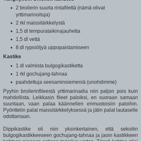
2 broilerin suurta rintafilettä (nämä olivat
yrttimarinoituja)
2 rkl maissitärkkelystä
1,5 dl tempurataikinajauhetta
1,5 dl vettä
8 dl rypsiöljyä uppopaistamiseen
Kastike
1 dl valmista bulgogikastiketta
1 rkl gochujang-tahnaa
paahdettuja seesaminsiemeniä (unohdimme)
Pyyhin broilerinfileestä yrttimarinadia niin paljon pois kuin
mahdollista. Leikkasin fileet paloiksi, en suoraan samaan
suuntaan, vaan palaa käännellen erimuotoisiin paloihin.
Pyörittelin palat maissitärkkelyksessä ja jätin palat lautaselle
odottamaan.
Dippikastike oli niin yksinkertainen, että sekoitin
bulgogikastikkeeseen gochujang-tahnaa ja jaoin kastikkeen