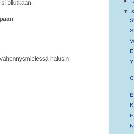
►
l
isi ollutkaan.
▼
s
apaan
S
S
V
E
invähennysmielessä halusin
Yr
C
E
K
E
N