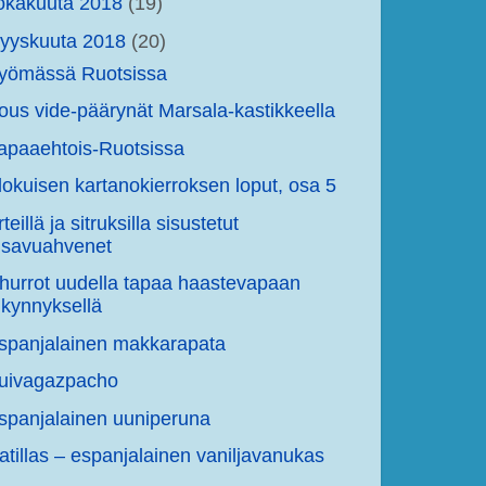
okakuuta 2018
(19)
yyskuuta 2018
(20)
yömässä Ruotsissa
ous vide-päärynät Marsala-kastikkeella
apaaehtois-Ruotsissa
lokuisen kartanokierroksen loput, osa 5
teillä ja sitruksilla sisustetut
savuahvenet
hurrot uudella tapaa haastevapaan
kynnyksellä
spanjalainen makkarapata
uivagazpacho
spanjalainen uuniperuna
atillas – espanjalainen vaniljavanukas