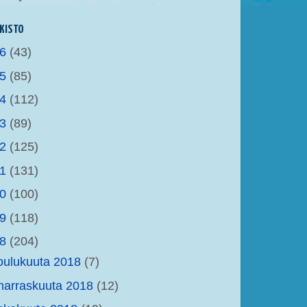
KISTO
26
(43)
25
(85)
24
(112)
23
(89)
22
(125)
21
(131)
20
(100)
19
(118)
18
(204)
oulukuuta 2018
(7)
arraskuuta 2018
(12)