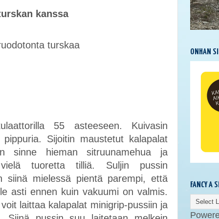
 turskan kanssa
ruodotonta turskaa
ONHAN SI
ulaattorilla 55 asteeseen. Kuivasin
a pippuria. Sijoitin maustetut kalapalat
tin sinne hieman sitruunamehua ja
ielä tuoretta tilliä. Suljin pussin
n siinä mielessä pientä parempi, että
FANCY A 
lle asti ennen kuin vakuumi on valmis.
voit laittaa kalapalat minigrip-pussiin ja
Power
. Siinä pussin suu laitetaan melkein