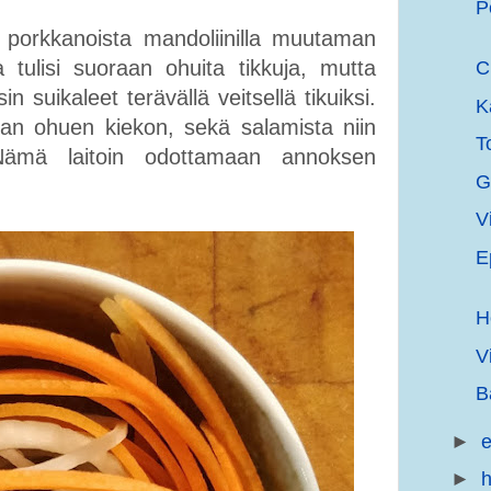
P
 porkkanoista mandoliinilla muutaman
a tulisi suoraan ohuita tikkuja, mutta
C
sin suikaleet terävällä veitsellä tikuiksi.
K
an ohuen kiekon, sekä salamista niin
T
 Nämä laitoin odottamaan annoksen
G
V
E
H
V
B
►
e
►
h