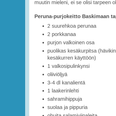
muutin mieleni, ei se olisi tarpeen ol
Peruna-purjokeitto Baskimaan t
2 suurehkoa perunaa
2 porkkanaa
purjon valkoinen osa
puolikas kesäkurpitsa (hävik
kesäkurren käyttöön)
1 valkosipulinkynsi
oliiviöljyä
3-4 dl kanalientä
1 laakerinlehti
sahramihippuja
suolaa ja pippuria
ohuita salamiviipaleita