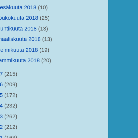
kesäkuuta 2018
(10)
oukokuuta 2018
(25)
uhtikuuta 2018
(13)
aaliskuuta 2018
(13)
elmikuuta 2018
(19)
tammikuuta 2018
(20)
17
(215)
16
(209)
15
(172)
14
(232)
13
(262)
12
(212)
11
(163)