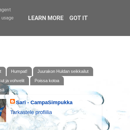
-agent
LEARN MORE
GOT IT
e usage
t
Humpat!
Juurakon Huldan seikkailut
t ja vohvelit
Poissa kotoa
ssä
Sari - CampaSimpukka
Tarkastele profiilia