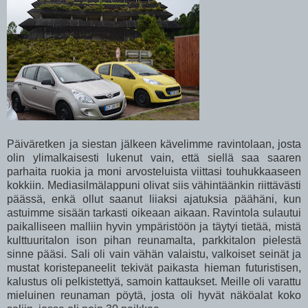
Päiväretken ja siestan jälkeen kävelimme ravintolaan, josta
olin ylimalkaisesti lukenut vain, että siellä saa saaren
parhaita ruokia ja moni arvosteluista viittasi touhukkaaseen
kokkiin. Mediasilmälappuni olivat siis vähintäänkin riittävästi
päässä, enkä ollut saanut liiaksi ajatuksia päähäni, kun
astuimme sisään tarkasti oikeaan aikaan. Ravintola sulautui
paikalliseen malliin hyvin ympäristöön ja täytyi tietää, mistä
kulttuuritalon ison pihan reunamalta, parkkitalon pielestä
sinne pääsi. Sali oli vain vähän valaistu, valkoiset seinät ja
mustat koristepaneelit tekivät paikasta hieman futuristisen,
kalustus oli pelkistettyä, samoin kattaukset. Meille oli varattu
mieluinen reunaman pöytä, josta oli hyvät näköalat koko