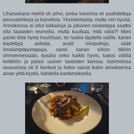
Liharuokana meillä oli pihvi, jonka kaverina oli paahdettuja
perunalohkoja ja kasviksia. Yksinkertaista, mutta niin hyvää.
Annoksissa ei ollut kikkailuja ja jokunen roisketippa saattoi
olla lautasten reunoilla, mutta kuulkaa, mitä väliä?! Mies
paiski töitä hymy huulillaan, toi ruokia täydelle salille, kantoi
käytettyjä astioita, availi viinipulloja, sääti
ilmalämpöpumppuja, sanoi sanan silloin tällöin
ohimennessään, kysäisi onko kaikki hyvin, katosi välillä
keittiöön ja palasi uusien lautasten kanssa. Isoimmissa
seurueissa oli 8 henkeä ja hekin saivat kukin annoksensa
aivan yhtä kyytiä, kahdella kantamuksella.