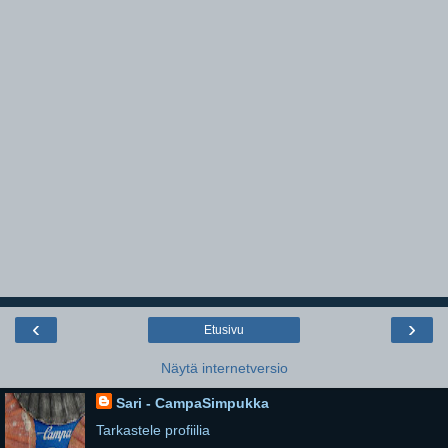
‹
›
Etusivu
Näytä internetversio
Sari - CampaSimpukka
Tarkastele profiilia