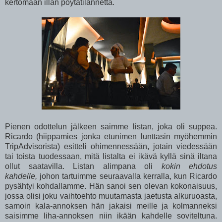
kertomaan illan pöytätilannetta.
Pienen odottelun jälkeen saimme listan, joka oli suppea.
Ricardo (hiippamies jonka etunimen lunttasin myöhemmin
TripAdvisorista) esitteli ohimennessään, jotain viedessään
tai toista tuodessaan, mitä listalta ei ikävä kyllä sinä iltana
ollut saatavilla. Listan alimpana oli
kokin ehdotus
kahdelle,
johon tartuimme seuraavalla kerralla, kun Ricardo
pysähtyi kohdallamme. Hän sanoi sen olevan kokonaisuus,
jossa olisi joku vaihtoehto muutamasta jaetusta alkuruoasta,
samoin kala-annoksen hän jakaisi meille ja kolmanneksi
saisimme liha-annoksen niin ikään kahdelle soviteltuna.