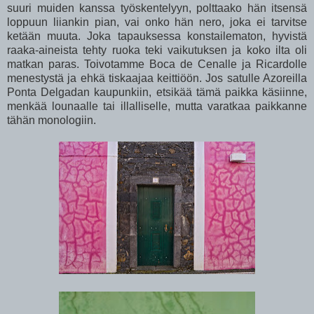
suuri muiden kanssa työskentelyyn, polttaako hän itsensä
loppuun liiankin pian, vai onko hän nero, joka ei tarvitse
ketään muuta. Joka tapauksessa konstailematon, hyvistä
raaka-aineista tehty ruoka teki vaikutuksen ja koko ilta oli
matkan paras. Toivotamme Boca de Cenalle ja Ricardolle
menestystä ja ehkä tiskaajaa keittiöön. Jos satulle Azoreilla
Ponta Delgadan kaupunkiin, etsikää tämä paikka käsiinne,
menkää lounaalle tai illalliselle, mutta varatkaa paikkanne
tähän monologiin.