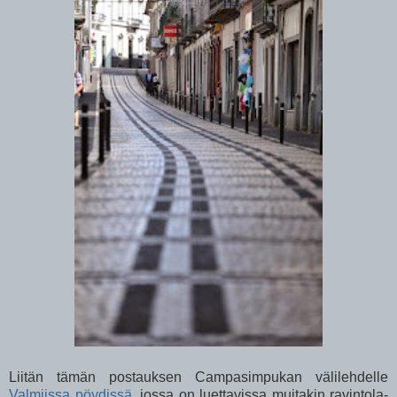
Liitän tämän postauksen Campasimpukan välilehdelle
Valmiissa pöydissä
, jossa on luettavissa muitakin ravintola-