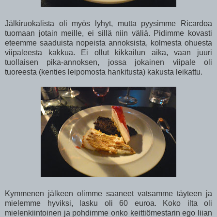
Jälkiruokalista oli myös lyhyt, mutta pyysimme Ricardoa
tuomaan jotain meille, ei sillä niin väliä. Pidimme kovasti
eteemme saaduista nopeista annoksista, kolmesta ohuesta
viipaleesta kakkua. Ei ollut kikkailun aika, vaan juuri
tuollaisen pika-annoksen, jossa jokainen viipale oli
tuoreesta (kenties leipomosta hankitusta) kakusta leikattu.
Kymmenen jälkeen olimme saaneet vatsamme täyteen ja
mielemme hyviksi, lasku oli 60 euroa. Koko ilta oli
mielenkiintoinen ja pohdimme onko keittiömestarin ego liian