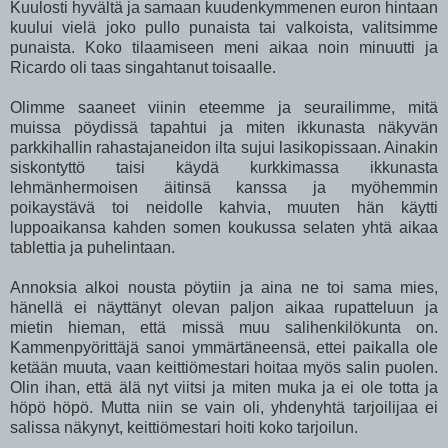
Kuulosti hyvältä ja samaan kuudenkymmenen euron hintaan
kuului vielä joko pullo punaista tai valkoista, valitsimme
punaista. Koko tilaamiseen meni aikaa noin minuutti ja
Ricardo oli taas singahtanut toisaalle.
Olimme saaneet viinin eteemme ja seurailimme, mitä
muissa pöydissä tapahtui ja miten ikkunasta näkyvän
parkkihallin rahastajaneidon ilta sujui lasikopissaan. Ainakin
siskontyttö taisi käydä kurkkimassa ikkunasta
lehmänhermoisen äitinsä kanssa ja myöhemmin
poikaystävä toi neidolle kahvia, muuten hän käytti
luppoaikansa kahden somen koukussa selaten yhtä aikaa
tablettia ja puhelintaan.
Annoksia alkoi nousta pöytiin ja aina ne toi sama mies,
hänellä ei näyttänyt olevan paljon aikaa rupatteluun ja
mietin hieman, että missä muu salihenkilökunta on.
Kammenpyörittäjä sanoi ymmärtäneensä, ettei paikalla ole
ketään muuta, vaan keittiömestari hoitaa myös salin puolen.
Olin ihan, että älä nyt viitsi ja miten muka ja ei ole totta ja
höpö höpö. Mutta niin se vain oli, yhdenyhtä tarjoilijaa ei
salissa näkynyt, keittiömestari hoiti koko tarjoilun.