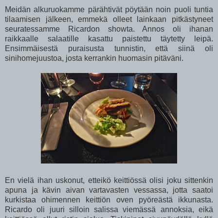
Meidän alkuruokamme pärähtivät pöytään noin puoli tuntia
tilaamisen jälkeen, emmekä olleet lainkaan pitkästyneet
seuratessamme Ricardon showta. Annos oli ihanan
raikkaalle salaatille kasattu paistettu täytetty leipä.
Ensimmäisestä puraisusta tunnistin, että siinä oli
sinihomejuustoa, josta kerrankin huomasin pitäväni.
En vielä ihan uskonut, etteikö keittiössä olisi joku sittenkin
apuna ja kävin aivan vartavasten vessassa, jotta saatoi
kurkistaa ohimennen keittiön oven pyöreästä ikkunasta.
Ricardo oli juuri silloin salissa viemässä annoksia, eikä