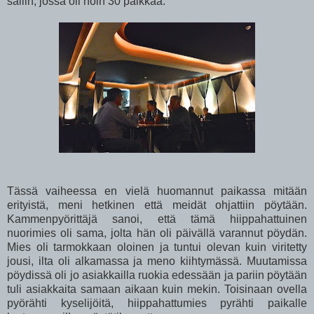
saliin, jossa oli noin 30 paikkaa.
Tässä vaiheessa en vielä huomannut paikassa mitään
erityistä, meni hetkinen että meidät ohjattiin pöytään.
Kammenpyörittäjä sanoi, että tämä hiippahattuinen
nuorimies oli sama, jolta hän oli päivällä varannut pöydän.
Mies oli tarmokkaan oloinen ja tuntui olevan kuin viritetty
jousi, ilta oli alkamassa ja meno kiihtymässä. Muutamissa
pöydissä oli jo asiakkailla ruokia edessään ja pariin pöytään
tuli asiakkaita samaan aikaan kuin mekin. Toisinaan ovella
pyörähti kyselijöitä, hiippahattumies pyrähti paikalle