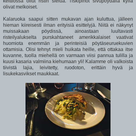
keittiössä ollut ristin sielua. Tiskipinot sivupöydällä kyllä
olivat melkoiset.
Kalaruoka saapui sitten mukavan ajan kuluttua, jälleen
hieman kiireisesti ilman erityisiä esittelyjä. Niitä ei näkynyt
muissakaan pöydissä, ainoastaan luultavasti
risteilyalukselta purskahtaneet amerikkalaiset vaativat
huomiota enemmän ja perinteisiä pöytäseuruekuvien
ottamisia. Olisi tehnyt mieli huikata heille, että ottakaa itse
kuvanne, tuolla miehellä on varmaan viisi pannua tulilla ja
kuusi kasaria valmiina kiehumaan yli! Kalamme oli valkoista
tiivistä lajia, leivitetty, ruodoton, erittäin hyvä ja
lisukekasvikset maukkaat.