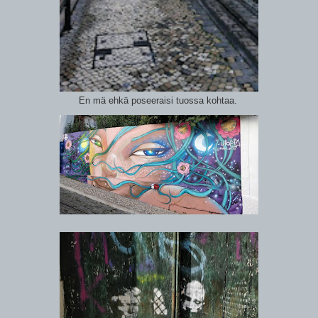
En mä ehkä poseeraisi tuossa kohtaa.