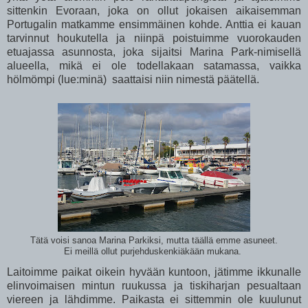
sittenkin Evoraan, joka on ollut jokaisen aikaisemman
Portugalin matkamme ensimmäinen kohde. Anttia ei kauan
tarvinnut houkutella ja niinpä poistuimme vuorokauden
etuajassa asunnosta, joka sijaitsi Marina Park-nimisellä
alueella, mikä ei ole todellakaan satamassa, vaikka
hölmömpi (lue:minä) saattaisi niin nimestä päätellä.
Tätä voisi sanoa Marina Parkiksi, mutta täällä emme asuneet.
Ei meillä ollut purjehduskenkiäkään mukana.
Laitoimme paikat oikein hyvään kuntoon, jätimme ikkunalle
elinvoimaisen mintun ruukussa ja tiskiharjan pesualtaan
viereen ja lähdimme. Paikasta ei sittemmin ole kuulunut