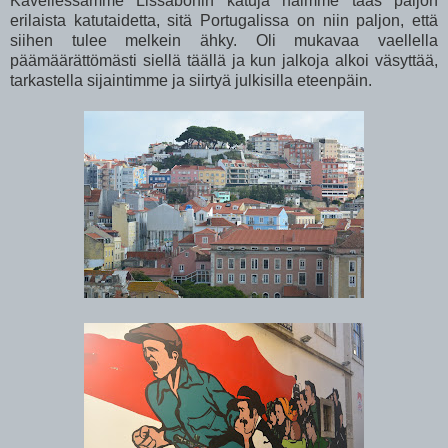
Kävellessämme Lissabonin katuja näimme taas paljon
erilaista katutaidetta, sitä Portugalissa on niin paljon, että
siihen tulee melkein ähky. Oli mukavaa vaellella
päämäärättömästi siellä täällä ja kun jalkoja alkoi väsyttää,
tarkastella sijaintimme ja siirtyä julkisilla eteenpäin.