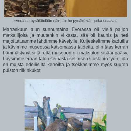
Evorassa pysäköidään näin, tai he pysäköivät, jotka osaavat.
Marraskuun alun sunnuntaina Evorassa oli vielä paljon
matkailijoita ja muutenkin vilkasta, sää oli kaunis ja heti
majoituttuamme lähdimme kävelylle. Kuljeskelimme kaduilla
ja kävimme museossa katsomassa taidetta, olin taas kerran
hämmästynyt siitä, että museoon oli maksuton sisäänpääsy.
Löysimme erään talon seinästä sellaisen Costahin työn, jota
en muista edellisiltä kerroilta ja tsekkasimme myös suuren
puiston riikinkukot.