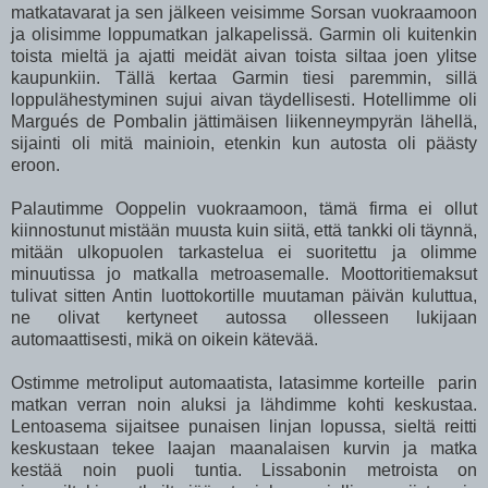
matkatavarat ja sen jälkeen veisimme Sorsan vuokraamoon
ja olisimme loppumatkan jalkapelissä. Garmin oli kuitenkin
toista mieltä ja ajatti meidät aivan toista siltaa joen ylitse
kaupunkiin. Tällä kertaa Garmin tiesi paremmin, sillä
loppulähestyminen sujui aivan täydellisesti. Hotellimme oli
Margués de Pombalin jättimäisen liikenneympyrän lähellä,
sijainti oli mitä mainioin, etenkin kun autosta oli päästy
eroon.
Palautimme Ooppelin vuokraamoon, tämä firma ei ollut
kiinnostunut mistään muusta kuin siitä, että tankki oli täynnä,
mitään ulkopuolen tarkastelua ei suoritettu ja olimme
minuutissa jo matkalla metroasemalle. Moottoritiemaksut
tulivat sitten Antin luottokortille muutaman päivän kuluttua,
ne olivat kertyneet autossa ollesseen lukijaan
automaattisesti, mikä on oikein kätevää.
Ostimme metroliput automaatista, latasimme korteille parin
matkan verran noin aluksi ja lähdimme kohti keskustaa.
Lentoasema sijaitsee punaisen linjan lopussa, sieltä reitti
keskustaan tekee laajan maanalaisen kurvin ja matka
kestää noin puoli tuntia. Lissabonin metroista on