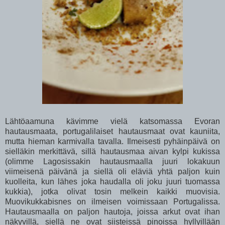
Lähtöaamuna kävimme vielä katsomassa Evoran
hautausmaata, portugalilaiset hautausmaat ovat kauniita,
mutta hieman karmivalla tavalla. Ilmeisesti pyhäinpäivä on
sielläkin merkittävä, sillä hautausmaa aivan kylpi kukissa
(olimme Lagosissakin hautausmaalla juuri lokakuun
viimeisenä päivänä ja siellä oli eläviä yhtä paljon kuin
kuolleita, kun lähes joka haudalla oli joku juuri tuomassa
kukkia), jotka olivat tosin melkein kaikki muovisia.
Muovikukkabisnes on ilmeisen voimissaan Portugalissa.
Hautausmaalla on paljon hautoja, joissa arkut ovat ihan
näkyvillä, siellä ne ovat siisteissä pinoissa hyllyillään