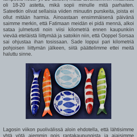
oli 18-20 astetta, mikä sopii minulle mitä parhaiten.
Sateetkin olivat sellaisia viiden minuutin purskeita, joista ei
ollut mitään harmia. Ainoastaan ensimmäisenä päivänä
saimme merkin, että Fatimaan meidän ei pidä mennä, alkoi
sataa julmetusti noin viisi kilometriä ennen kaupunkiin
vievää eteläistä liittymää ja satoikin niin, että Ooppel Sorsaa
sai ohjustaa ihan tosissaan. Sade loppui pari kilometriä
pohjoisen liittymän jälkeen, siitä päättelimme ettei meitä
haluttu sinne.
Lagosin viikon puolivälissä aloin ehdotella, että lähtisimme
yhtä yötä aiemmin pois rantakaupungista ja ajaisimme