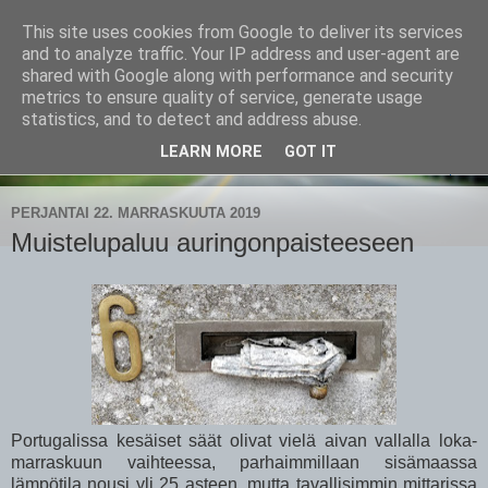
This site uses cookies from Google to deliver its services
CampaSimpukka
and to analyze traffic. Your IP address and user-agent are
shared with Google along with performance and security
metrics to ensure quality of service, generate usage
kammen- ja kauhanpyöritystä
statistics, and to detect and address abuse.
LEARN MORE
GOT IT
▼
PERJANTAI 22. MARRASKUUTA 2019
Muistelupaluu auringonpaisteeseen
Portugalissa kesäiset säät olivat vielä aivan vallalla loka-
marraskuun vaihteessa, parhaimmillaan sisämaassa
lämpötila nousi yli 25 asteen, mutta tavallisimmin mittarissa