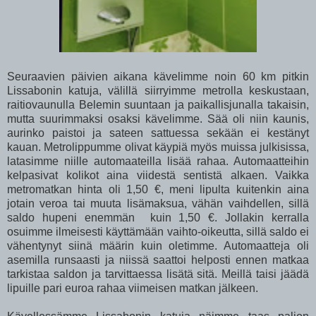
Seuraavien päivien aikana kävelimme noin 60 km pitkin
Lissabonin katuja, välillä siirryimme metrolla keskustaan,
raitiovaunulla Belemin suuntaan ja paikallisjunalla takaisin,
mutta suurimmaksi osaksi kävelimme. Sää oli niin kaunis,
aurinko paistoi ja sateen sattuessa sekään ei kestänyt
kauan. Metrolippumme olivat käypiä myös muissa julkisissa,
latasimme niille automaateilla lisää rahaa. Automaatteihin
kelpasivat kolikot aina viidestä sentistä alkaen. Vaikka
metromatkan hinta oli 1,50 €, meni lipulta kuitenkin aina
jotain veroa tai muuta lisämaksua, vähän vaihdellen, sillä
saldo hupeni enemmän kuin 1,50 €. Jollakin kerralla
osuimme ilmeisesti käyttämään vaihto-oikeutta, sillä saldo ei
vähentynyt siinä määrin kuin oletimme. Automaatteja oli
asemilla runsaasti ja niissä saattoi helposti ennen matkaa
tarkistaa saldon ja tarvittaessa lisätä sitä. Meillä taisi jäädä
lipuille pari euroa rahaa viimeisen matkan jälkeen.