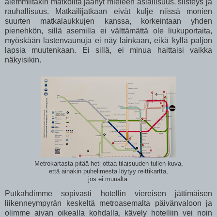
aiemmiltakin matkoilta jäänyt mieleen asiallisuus, siisteys ja
rauhallisuus. Matkailijatkaan eivät kulje niissä monien
suurten matkalaukkujen kanssa, korkeintaan yhden
pienehkön, sillä asemilla ei välttämättä ole liukuportaita,
myöskään lastenvaunuja ei näy lainkaan, eikä kyllä paljon
lapsia muutenkaan. Ei sillä, ei minua haittaisi vaikka
näkyisikin.
Metrokartasta pitää heti ottaa tilaisuuden tullen kuva,
että ainakin puhelimesta löytyy reittikartta,
jos ei muualta.
Putkahdimme sopivasti hotellin viereisen jättimäisen
liikenneympyrän keskeltä metroasemalta päivänvaloon ja
olimme aivan oikealla kohdalla, kävely hotelliin vei noin