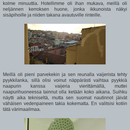
kolme minuuttia. Hotellimme oli ihan mukava, meillä oli
neljännen kerroksen huone, jonka ikkunoista näkyi
sisäpihoille ja niiden takana avautuville rinteille.
Meillä oli pieni parvekekin ja sen reunalla vaijerista tehty
pyykkilanka, sillä olisi voinut näppärästi vaihtaa pyykkiä
naapurin kanssa vaijeria vierittämällä, muttei
naapurihuoneessa tainnut olla ketään koko aikana. Suihku
näytti aika tekniseltä, mutta sen suomat nautinnot jäivät
vähäisen vedenpaineen takia kokematta. En valitsisi kotiin
tätä värimaailmaa.