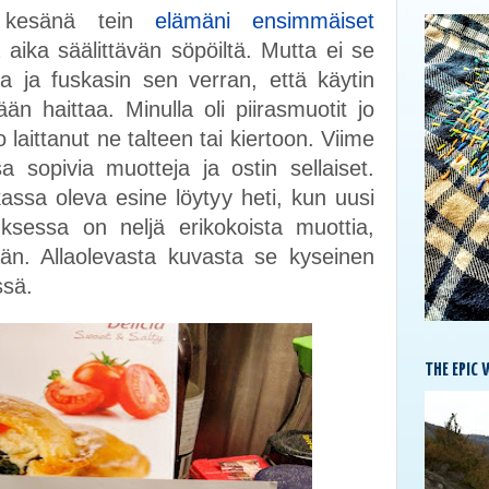
 kesänä tein
elämäni ensimmäiset
a aika säälittävän söpöiltä. Mutta ei se
ja ja fuskasin sen verran, että käytin
n haittaa. Minulla oli piirasmuotit jo
 laittanut ne talteen tai kiertoon. Viime
a sopivia muotteja ja ostin sellaiset.
kassa oleva esine löytyy heti, kun uusi
sessa on neljä erikokoista muottia,
nään. Allaolevasta kuvasta se kyseinen
issä.
THE EPIC 