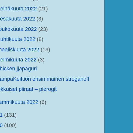
einäkuuta 2022
(21)
kesäkuuta 2022
(3)
oukokuuta 2022
(23)
uhtikuuta 2022
(8)
aaliskuuta 2022
(13)
elmikuuta 2022
(3)
hicken jjapaguri
ampaKeittiön ensimmäinen stroganoff
ikkuiset piiraat – pierogit
tammikuuta 2022
(6)
21
(131)
20
(100)