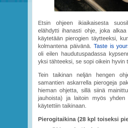
Etsin ohjeen ikiaikaisesta suosi
elähdytti ihanasti ohje, joka alkaa
käytetään pierogien täytteeksi, k
kolmantena päivänä.
Taste is your
oli eilen haudutuspadassa kypsennet
yksi tähteeksi, se sopi oikein hyvi
Tein taikinan neljän hengen ohj
samantien askarrella pierogeja paka
hieman ohjetta, sillä siinä mainitt
jauhoista) ja laitoin myös yhden
käytettiin taikinaan.
Pierogitaikina (28 kpl toiseksi p