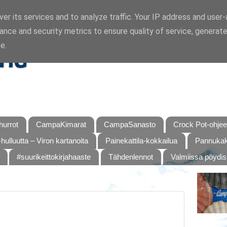
er its services and to analyze traffic. Your IP address and user
ance and security metrics to ensure quality of service, generat
ka
e.
urrot
CampaKimarat
CampaSanasto
Crock Pot-ohjee
hulluutta – Viron kartanoita
Painekattila-kokkailua
Pannukaku
#suurikeittokirjahaaste
Tähdenlennot
Valmiissa pöydi