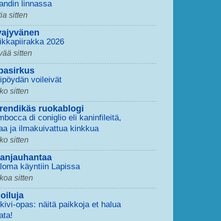
andin linnassa
ia sitten
vajyvänen
ikkapiirakka 2026
vää sitten
pasirkus
ipöydän voileivät
kko sitten
rendikäs ruokablogi
mbocca di coniglio eli kaninfileitä,
aa ja ilmakuivattua kinkkua
kko sitten
tanjauhantaa
loma käyntiin Lapissa
kkoa sitten
oiluja
skivi-opas: näitä paikkoja et halua
ata!