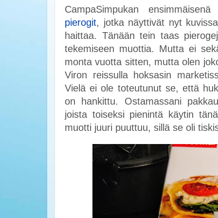
CampaSimpukan ensimmäisenä
pierogit
, jotka näyttivät nyt kuviss
haittaa. Tänään tein taas pieroge
tekemiseen muottia. Mutta ei sekää
monta vuotta sitten, mutta olen joko
Viron reissulla hoksasin marketiss
Vielä ei ole toteutunut se, että hu
on hankittu. Ostamassani pakkauk
joista toiseksi pienintä käytin tä
muotti juuri puuttuu, sillä se oli tisk