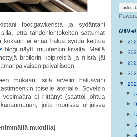
Power
kistani foodgawkerista ja sydäntäni
CAMPA-AR
 sillä, että tähdenlentokeiton sattumat
un kukaan ei enää halua syödä keittoa
►
20
s
-blogi näytti muutenkin kivalta. Meillä
►
20
tyjä broilerin koipireisiä ja niistä jäi
►
20
n tämänpäiväisen päivälliseen.
►
20
een mukaan, sillä arvelin haluavani
▼
20
stimeenkin toiselle aterialle. Sovelsin
►
j
u vesimäärä ei riittänyt (saattoi johtua
►
m
 kananmunan, joita monissa ohjeissa
►
l
►
s
ienimmällä muotilla)
►
e