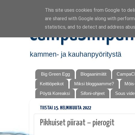
This site uses cookies from Google to deliv
are shared with Google along with perform
CampaSimpuk
statistics, and to detect and address abus
kammen- ja kauhanpyöritystä
Big Green Egg
Blogaanimiitit
CampaCh
Keittiöpeikot
Miksi bloggaamme?
Mōis-
Pöytä Koreaksi
Sifoni-ohjeet
Sous vide
TIISTAI 15. HELMIKUUTA 2022
Pikkuiset piiraat – pierogit