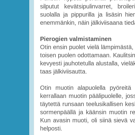
silputut kevätsipulinvarret, broi
suolalla ja pippurilla ja lisäsin h
enemmänkin, näin jälkiviisaana tie
Pierogien valmistaminen
Otin ensin puolet vielä lämpimästä, j
toisen puolen odottamaan. Kaulitsin 
kevyesti jauhotetulla alustalla, viel
taas jälkiviisautta.
Otin muotin alapuolella pyöreitä 
kerrallaan muotin päälipuolelle, jos
täytettä runsaan teelusikallisen kes
sormenpäällä ja käänsin muotin reu
Kun avasin muoti, oli siinä sievä va
helposti.