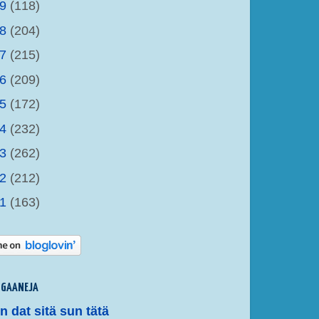
19
(118)
18
(204)
17
(215)
16
(209)
15
(172)
14
(232)
13
(262)
12
(212)
11
(163)
OGAANEJA
un dat sitä sun tätä