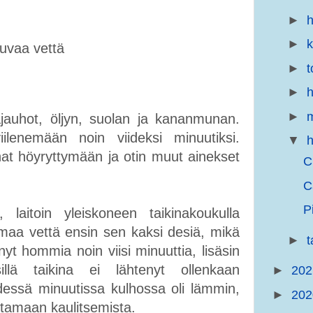
►
h
►
huvaa vettä
►
t
►
h
►
m
jauhot, öljyn, suolan ja kananmunan.
ilenemään noin viideksi minuutiksi.
▼
h
unat höyryttymään ja otin muut ainekset
C
C
P
 laitoin yleiskoneen taikinakoukulla
umaa vettä ensin sen kaksi desiä, mikä
►
yt hommia noin viisi minuuttia, lisäsin
lä taikina ei lähtenyt ollenkaan
►
20
dessä minuutissa kulhossa oli lämmin,
►
20
ottamaan kaulitsemista.