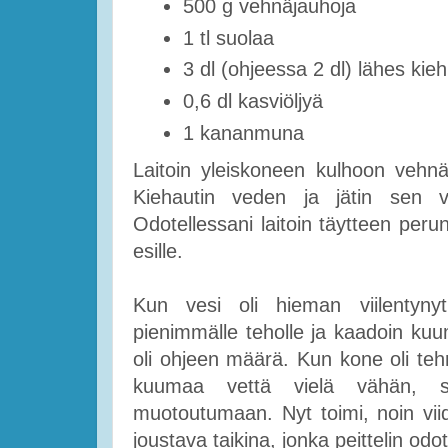
500 g vehnäjauhoja
1 tl suolaa
3 dl (ohjeessa 2 dl) lähes kie
0,6 dl kasviöljyä
1 kananmuna
Laitoin yleiskoneen kulhoon vehnä
Kiehautin veden ja jätin sen vi
Odotellessani laitoin täytteen per
esille.
Kun vesi oli hieman viilentynyt,
pienimmälle teholle ja kaadoin ku
oli ohjeen määrä. Kun kone oli tehn
kuumaa vettä vielä vähän, sil
muotoutumaan. Nyt toimi, noin vii
joustava taikina, jonka peittelin od