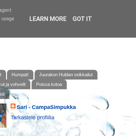
-agent
LEARN MORE
GOT IT
e usage
t
Humpat!
Juurakon Huldan seikkailut
t ja vohvelit
Poissa kotoa
ssä
Sari - CampaSimpukka
Tarkastele profiilia