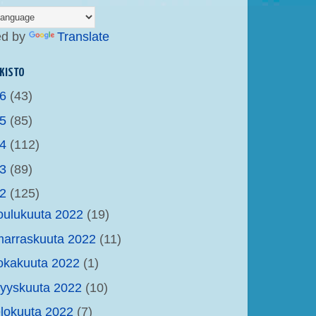
ed by
Translate
KISTO
26
(43)
25
(85)
24
(112)
23
(89)
22
(125)
oulukuuta 2022
(19)
arraskuuta 2022
(11)
okakuuta 2022
(1)
yyskuuta 2022
(10)
lokuuta 2022
(7)