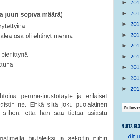
►
20
►
20
 juuri sopiva määrä)
►
20
ytettyinä
►
20
vaalea osa oli ehtinyt mennä
►
20
 pienittynä
►
20
ttuna
►
20
►
20
►
20
htoina peruna-juustotäyte ja erilaiset
distin ne. Ehkä siitä joku puolalainen
siihen, että hän saa tietää asiasta
MUITA BL
dit 
stimella hiutaleiksi ja sekoitin niihin