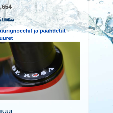
,654
Ä RUOKAA
uurignocchit ja paahdetut
uuret
 HOUSUT