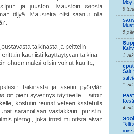
Moyl
lerisilpun ja juuston. Maustoin seosta
8 tunt
ieman öljyä. Mausteita olisi saanut olla
sau
dän.
Must
5 päi
Sop
oustavasta taikinasta ja peittelin
Kahv
erittäin kauniisti käyttäytyvän taikinan
1 vii
äkin ohuemmaksi olisin voinut kaulita,
epät
Salti
salvi
1 vii
palasin taikinasta ja asetin pyörylän
sa on pieni syvennys täytteelle. Laitoin
Pas
Kesä
kelle, kostutin reunat veteen kastetulla
4 vii
nat saranoillaan vastakkain, puristin.
Sool
lmis pierogi, joka irtosi muotista aivan
Telli
miss