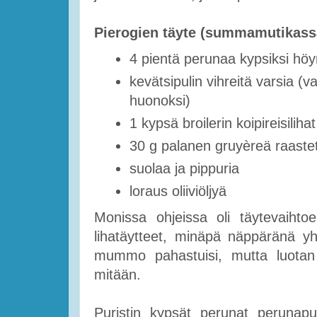
Pierogien täyte (summamutikassa
4 pientä perunaa kypsiksi höyr
kevätsipulin vihreitä varsia (
huonoksi)
1 kypsä broilerin koipireisilihat
30 g palanen gruyèreä raaste
suolaa ja pippuria
loraus oliiviöljyä
Monissa ohjeissa oli täytevaihtoe
lihatäytteet, minäpä näppäränä yh
mummo pahastuisi, mutta luotan 
mitään.
Puristin kypsät perunat perunapuri