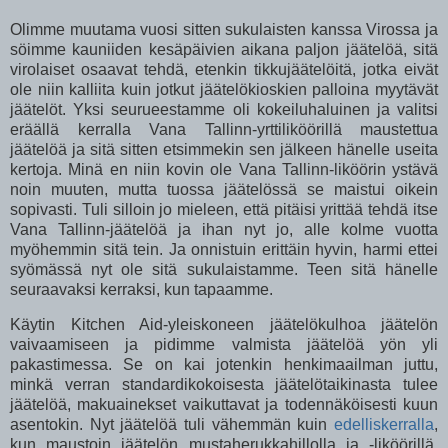
Olimme muutama vuosi sitten sukulaisten kanssa Virossa ja
söimme kauniiden kesäpäivien aikana paljon jäätelöä, sitä
virolaiset osaavat tehdä, etenkin tikkujäätelöitä, jotka eivät
ole niin kalliita kuin jotkut jäätelökioskien palloina myytävät
jäätelöt. Yksi seurueestamme oli kokeiluhaluinen ja valitsi
eräällä kerralla Vana Tallinn-yrttiliköörillä maustettua
jäätelöä ja sitä sitten etsimmekin sen jälkeen hänelle useita
kertoja. Minä en niin kovin ole Vana Tallinn-liköörin ystävä
noin muuten, mutta tuossa jäätelössä se maistui oikein
sopivasti. Tuli silloin jo mieleen, että pitäisi yrittää tehdä itse
Vana Tallinn-jäätelöä ja ihan nyt jo, alle kolme vuotta
myöhemmin sitä tein. Ja onnistuin erittäin hyvin, harmi ettei
syömässä nyt ole sitä sukulaistamme. Teen sitä hänelle
seuraavaksi kerraksi, kun tapaamme.
Käytin Kitchen Aid-yleiskoneen jäätelökulhoa jäätelön
vaivaamiseen ja pidimme valmista jäätelöä yön yli
pakastimessa. Se on kai jotenkin henkimaailman juttu,
minkä verran standardikokoisesta jäätelötaikinasta tulee
jäätelöä, makuainekset vaikuttavat ja todennäköisesti kuun
asentokin. Nyt jäätelöä tuli vähemmän kuin
edelliskerralla
,
kun maustoin jäätelön mustaherukkahillolla ja -liköörillä,