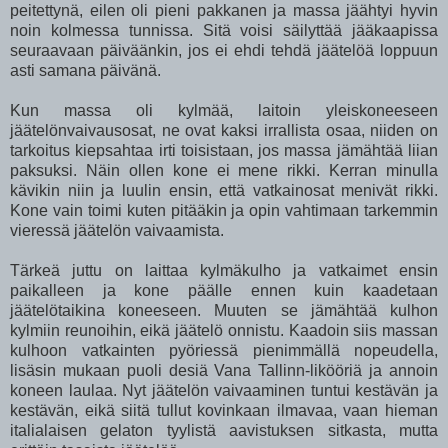
peitettynä, eilen oli pieni pakkanen ja massa jäähtyi hyvin
noin kolmessa tunnissa. Sitä voisi säilyttää jääkaapissa
seuraavaan päiväänkin, jos ei ehdi tehdä jäätelöä loppuun
asti samana päivänä.
Kun massa oli kylmää, laitoin yleiskoneeseen
jäätelönvaivausosat, ne ovat kaksi irrallista osaa, niiden on
tarkoitus kiepsahtaa irti toisistaan, jos massa jämähtää liian
paksuksi. Näin ollen kone ei mene rikki. Kerran minulla
kävikin niin ja luulin ensin, että vatkainosat menivät rikki.
Kone vain toimi kuten pitääkin ja opin vahtimaan tarkemmin
vieressä jäätelön vaivaamista.
Tärkeä juttu on laittaa kylmäkulho ja vatkaimet ensin
paikalleen ja kone päälle ennen kuin kaadetaan
jäätelötaikina koneeseen. Muuten se jämähtää kulhon
kylmiin reunoihin, eikä jäätelö onnistu. Kaadoin siis massan
kulhoon vatkainten pyöriessä pienimmällä nopeudella,
lisäsin mukaan puoli desiä Vana Tallinn-likööriä ja annoin
koneen laulaa. Nyt jäätelön vaivaaminen tuntui kestävän ja
kestävän, eikä siitä tullut kovinkaan ilmavaa, vaan hieman
italialaisen gelaton tyylistä aavistuksen sitkasta, mutta