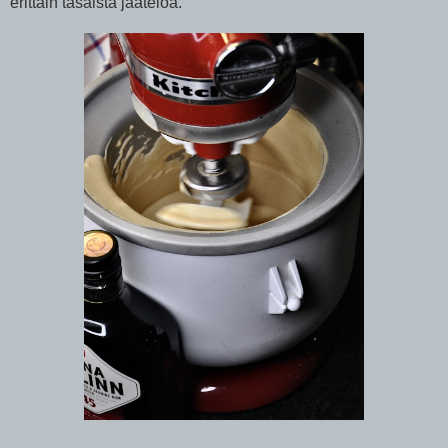
erittäin tasaista jäätelöä.