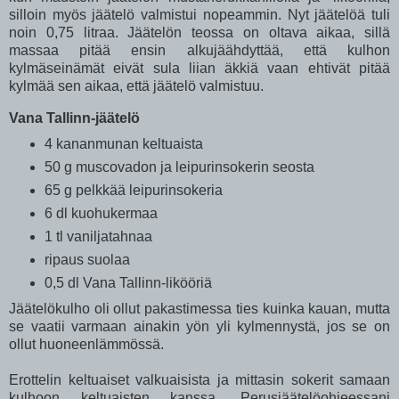
silloin myös jäätelö valmistui nopeammin. Nyt jäätelöä tuli
noin 0,75 litraa. Jäätelön teossa on oltava aikaa, sillä
massaa pitää ensin alkujäähdyttää, että kulhon
kylmäseinämät eivät sula liian äkkiä vaan ehtivät pitää
kylmää sen aikaa, että jäätelö valmistuu.
Vana Tallinn-jäätelö
4 kananmunan keltuaista
50 g muscovadon ja leipurinsokerin seosta
65 g pelkkää leipurinsokeria
6 dl kuohukermaa
1 tl vaniljatahnaa
ripaus suolaa
0,5 dl Vana Tallinn-likööriä
Jäätelökulho oli ollut pakastimessa ties kuinka kauan, mutta
se vaatii varmaan ainakin yön yli kylmennystä, jos se on
ollut huoneenlämmössä.
Erottelin keltuaiset valkuaisista ja mittasin sokerit samaan
kulhoon keltuaisten kanssa. Perusjäätelöohjeessani