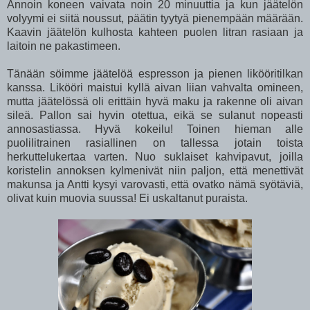
Annoin koneen vaivata noin 20 minuuttia ja kun jäätelön
volyymi ei siitä noussut, päätin tyytyä pienempään määrään.
Kaavin jäätelön kulhosta kahteen puolen litran rasiaan ja
laitoin ne pakastimeen.
Tänään söimme jäätelöä espresson ja pienen likööritilkan
kanssa. Likööri maistui kyllä aivan liian vahvalta omineen,
mutta jäätelössä oli erittäin hyvä maku ja rakenne oli aivan
sileä. Pallon sai hyvin otettua, eikä se sulanut nopeasti
annosastiassa. Hyvä kokeilu! Toinen hieman alle
puolilitrainen rasiallinen on tallessa jotain toista
herkuttelukertaa varten. Nuo suklaiset kahvipavut, joilla
koristelin annoksen kylmenivät niin paljon, että menettivät
makunsa ja Antti kysyi varovasti, että ovatko nämä syötäviä,
olivat kuin muovia suussa! Ei uskaltanut puraista.