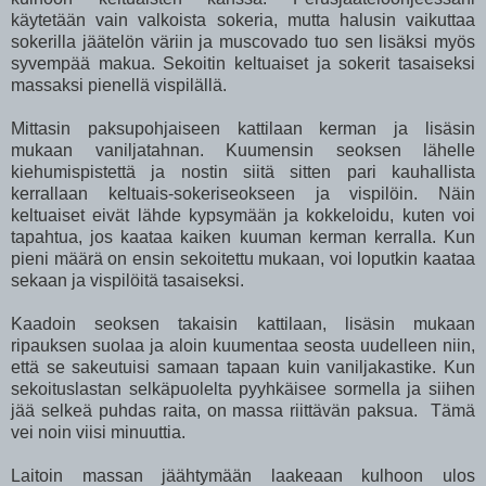
käytetään vain valkoista sokeria, mutta halusin vaikuttaa
sokerilla jäätelön väriin ja muscovado tuo sen lisäksi myös
syvempää makua. Sekoitin keltuaiset ja sokerit tasaiseksi
massaksi pienellä vispilällä.
Mittasin paksupohjaiseen kattilaan kerman ja lisäsin
mukaan vaniljatahnan. Kuumensin seoksen lähelle
kiehumispistettä ja nostin siitä sitten pari kauhallista
kerrallaan keltuais-sokeriseokseen ja vispilöin. Näin
keltuaiset eivät lähde kypsymään ja kokkeloidu, kuten voi
tapahtua, jos kaataa kaiken kuuman kerman kerralla. Kun
pieni määrä on ensin sekoitettu mukaan, voi loputkin kaataa
sekaan ja vispilöitä tasaiseksi.
Kaadoin seoksen takaisin kattilaan, lisäsin mukaan
ripauksen suolaa ja aloin kuumentaa seosta uudelleen niin,
että se sakeutuisi samaan tapaan kuin vaniljakastike. Kun
sekoituslastan selkäpuolelta pyyhkäisee sormella ja siihen
jää selkeä puhdas raita, on massa riittävän paksua. Tämä
vei noin viisi minuuttia.
Laitoin massan jäähtymään laakeaan kulhoon ulos