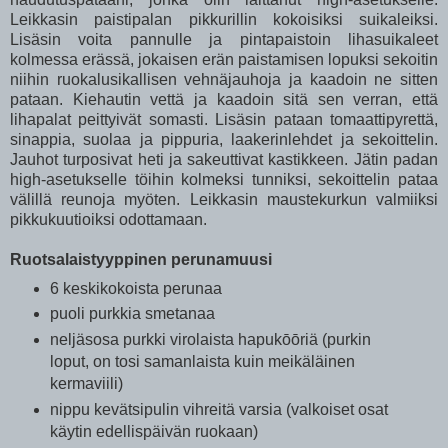
Leikkasin paistipalan pikkurillin kokoisiksi suikaleiksi.
Lisäsin voita pannulle ja pintapaistoin lihasuikaleet
kolmessa erässä, jokaisen erän paistamisen lopuksi sekoitin
niihin ruokalusikallisen vehnäjauhoja ja kaadoin ne sitten
pataan. Kiehautin vettä ja kaadoin sitä sen verran, että
lihapalat peittyivät somasti. Lisäsin pataan tomaattipyrettä,
sinappia, suolaa ja pippuria, laakerinlehdet ja sekoittelin.
Jauhot turposivat heti ja sakeuttivat kastikkeen. Jätin padan
high-asetukselle töihin kolmeksi tunniksi, sekoittelin pataa
välillä reunoja myöten. Leikkasin maustekurkun valmiiksi
pikkukuutioiksi odottamaan.
Ruotsalaistyyppinen perunamuusi
6 keskikokoista perunaa
puoli purkkia smetanaa
neljäsosa purkki virolaista hapukōōriä (purkin
loput, on tosi samanlaista kuin meikäläinen
kermaviili)
nippu kevätsipulin vihreitä varsia (valkoiset osat
käytin edellispäivän ruokaan)