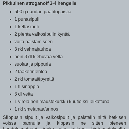
Pikkuinen stroganoff 3-4 hengelle
500 g naudan paahtopaistia
1 punasipuli
1 keltasipuli
2 pientä valkosipulin kynttä
voita paistamiseen
3 rkl vehnäjauhoa
noin 3 dl kiehuvaa vettä
suolaa ja pippuria
2 laakerinlehteä
2 rkl tomaattipyrettä
1 tl sinappia
3 dl vettä
1 virolainen maustekurkku kuutioiksi leikattuna
1 rkl smetanaa/annos
Silppusin sipulit ja valkosipulit ja paistelin niitä hetkisen
voissa pannulla ja kippasin ne sitten pieneen
haudutuspataani, jonka olin laittanut high-asetukselle.