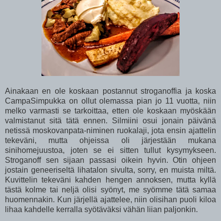
Ainakaan en ole koskaan postannut stroganoffia ja koska
CampaSimpukka on ollut olemassa pian jo 11 vuotta, niin
melko varmasti se tarkoittaa, etten ole koskaan myöskään
valmistanut sitä tätä ennen. Silmiini osui jonain päivänä
netissä moskovanpata-niminen ruokalaji, jota ensin ajattelin
tekeväni, mutta ohjeissa oli järjestään mukana
sinihomejuustoa, joten se ei sitten tullut kysymykseen.
Stroganoff sen sijaan passasi oikein hyvin. Otin ohjeen
jostain geneeriseltä lihatalon sivulta, sorry, en muista miltä.
Kuvittelin tekeväni kahden hengen annoksen, mutta kyllä
tästä kolme tai neljä olisi syönyt, me syömme tätä samaa
huomennakin. Kun järjellä ajattelee, niin olisihan puoli kiloa
lihaa kahdelle kerralla syötäväksi vähän liian paljonkin.