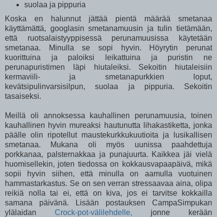
suolaa ja pippuria
Koska en halunnut jättää pientä määrää smetanaa
käyttämättä, googlasin smetanamuusin ja tulin tietämään,
että ruotsalaistyyppisessä perunamuusissa käytetään
smetanaa. Minulla se sopi hyvin. Höyrytin perunat
kuorittuina ja paloiksi leikattuina ja puristin ne
perunapuristimen läpi hiutaleiksi. Sekoitin hiutaleisiin
kermaviili- ja smetanapurkkien loput,
kevätsipulinvarsisilpun, suolaa ja pippuria. Sekoitin
tasaiseksi.
Meillä oli annoksessa kauhallinen perunamuusia, toinen
kauhallinen hyvin mureaksi hautunutta lihakastiketta, jonka
päälle olin ripotellut maustekurkkukuutioita ja lusikallisen
smetanaa. Mukana oli myös uunissa paahdettuja
porkkanaa, palsternakkaa ja punajuurta. Kaikkea jäi vielä
huomisellekin, joten tiedossa on kokkausvapaapäivä, mikä
sopii hyvin siihen, että minulla on aamulla vuotuinen
hammastarkastus. Se on sen verran stressaavaa aina, olipa
reikiä nolla tai ei, että on kiva, jos ei tarvitse kokkailla
samana päivänä. Lisään postauksen CampaSimpukan
ylälaidan
Crock-pot-välilehdelle,
jonne kerään