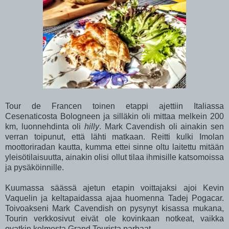
Tour de Francen toinen etappi ajettiin Italiassa
Cesenaticosta Bologneen ja silläkin oli mittaa melkein 200
km, luonnehdinta oli
hilly
. Mark Cavendish oli ainakin sen
verran toipunut, että lähti matkaan. Reitti kulki Imolan
moottoriradan kautta, kumma ettei sinne oltu laitettu mitään
yleisötilaisuutta, ainakin olisi ollut tilaa ihmisille katsomoissa
ja pysäköinnille.
Kuumassa säässä ajetun etapin voittajaksi ajoi Kevin
Vaquelin ja keltapaidassa ajaa huomenna Tadej Pogacar.
Toivoakseni Mark Cavendish on pysynyt kisassa mukana,
Tourin verkkosivut eivät ole kovinkaan notkeat, vaikka
ovatkin kolmesta Grand Tourista parhaat.