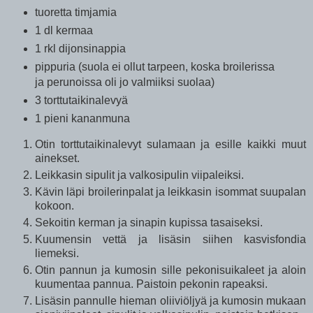
tuoretta timjamia
1 dl kermaa
1 rkl dijonsinappia
pippuria (suola ei ollut tarpeen, koska broilerissa
ja perunoissa oli jo valmiiksi suolaa)
3 torttutaikinalevyä
1 pieni kananmuna
Otin torttutaikinalevyt sulamaan ja esille kaikki muut
ainekset.
Leikkasin sipulit ja valkosipulin viipaleiksi.
Kävin läpi broilerinpalat ja leikkasin isommat suupalan
kokoon.
Sekoitin kerman ja sinapin kupissa tasaiseksi.
Kuumensin vettä ja lisäsin siihen kasvisfondia
liemeksi.
Otin pannun ja kumosin sille pekonisuikaleet ja aloin
kuumentaa pannua. Paistoin pekonin rapeaksi.
Lisäsin pannulle hieman oliiviöljyä ja kumosin mukaan