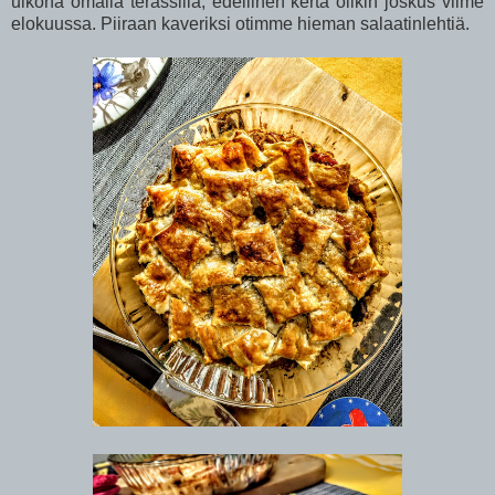
ulkona omalla terassilla, edellinen kerta olikin joskus viime
elokuussa. Piiraan kaveriksi otimme hieman salaatinlehtiä.