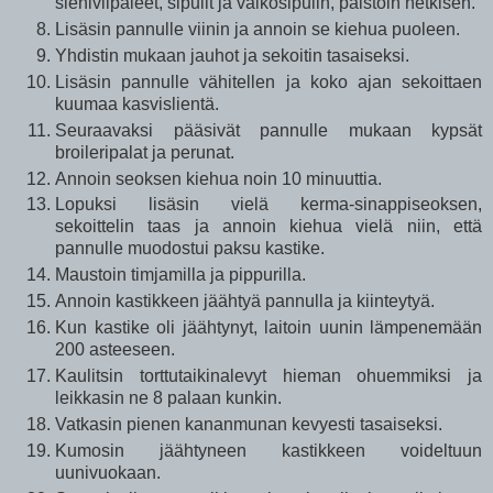
sieniviipaleet, sipulit ja valkosipulin, paistoin hetkisen.
Lisäsin pannulle viinin ja annoin se kiehua puoleen.
Yhdistin mukaan jauhot ja sekoitin tasaiseksi.
Lisäsin pannulle vähitellen ja koko ajan sekoittaen
kuumaa kasvislientä.
Seuraavaksi pääsivät pannulle mukaan kypsät
broileripalat ja perunat.
Annoin seoksen kiehua noin 10 minuuttia.
Lopuksi lisäsin vielä kerma-sinappiseoksen,
sekoittelin taas ja annoin kiehua vielä niin, että
pannulle muodostui paksu kastike.
Maustoin timjamilla ja pippurilla.
Annoin kastikkeen jäähtyä pannulla ja kiinteytyä.
Kun kastike oli jäähtynyt, laitoin uunin lämpenemään
200 asteeseen.
Kaulitsin torttutaikinalevyt hieman ohuemmiksi ja
leikkasin ne 8 palaan kunkin.
Vatkasin pienen kananmunan kevyesti tasaiseksi.
Kumosin jäähtyneen kastikkeen voideltuun
uunivuokaan.