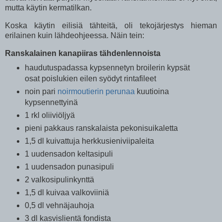
mutta käytin kermatilkan.
Koska käytin eilisiä tähteitä, oli tekojärjestys hieman
erilainen kuin lähdeohjeessa. Näin tein:
Ranskalainen kanapiiras tähdenlennoista
haudutuspadassa kypsennetyn broilerin kypsät
osat poislukien eilen syödyt rintafileet
noin pari
noirmoutierin perunaa
kuutioina
kypsennettyinä
1 rkl oliiviöljyä
pieni pakkaus ranskalaista pekonisuikaletta
1,5 dl kuivattuja herkkusieniviipaleita
1 uudensadon keltasipuli
1 uudensadon punasipuli
2 valkosipulinkynttä
1,5 dl kuivaa valkoviiniä
0,5 dl vehnäjauhoja
3 dl kasvislientä fondista