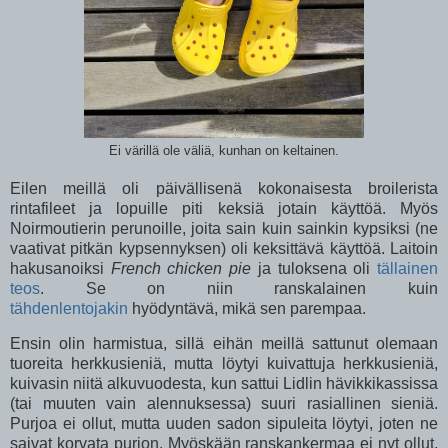
Ei värillä ole väliä, kunhan on keltainen.
Eilen meillä oli päivällisenä kokonaisesta broilerista
rintafileet ja lopuille piti keksiä jotain käyttöä. Myös
Noirmoutierin perunoille, joita sain kuin sainkin kypsiksi (ne
vaativat pitkän kypsennyksen) oli keksittävä käyttöä. Laitoin
hakusanoiksi
French chicken pie
ja tuloksena oli
tällainen
teos
. Se on niin ranskalainen kuin
tähdenlentojakin
hyödyntävä, mikä sen parempaa.
Ensin olin harmistua, sillä eihän meillä sattunut olemaan
tuoreita herkkusieniä, mutta löytyi kuivattuja herkkusieniä,
kuivasin niitä alkuvuodesta, kun sattui Lidlin hävikkikassissa
(tai muuten vain alennuksessa) suuri rasiallinen sieniä.
Purjoa ei ollut, mutta uuden sadon sipuleita löytyi, joten ne
saivat korvata purjon. Myöskään ranskankermaa ei nyt ollut,