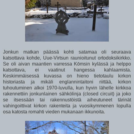
Jonkun matkan päässä kohti satamaa oli seuraava
katsottava kohde, Uue-Virtsun raunioitunut ortodoksikirkko.
Se oli aivan maantien varressa Kōmsin kylässä ja helppo
katsottava, ei vaatinut hangessa kahlaamista.
Keskimmäisessä kuvassa on hieno tietotaulu kirkon
historiasta ja mikäli englannintaitoni riittää, kirkon
tuhoutuminen alkoi 1970-luvulla, kun hyvin lähelle kirkkoa
rakennettiin jonkunlainen sähkölinja (closed circuit) ja joko
se itsessään tai rakennustöistä aiheutuneet tärinät
vahingoittivat kirkon rakenteita ja vuosikymmenen lopulla
osa katosta romahti vieden mukanaan ikkunoita.