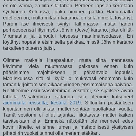
en ole varma, en liitä sitä tähän. Perheen lapsien kerrotaan
syntyneen Kulnassa, jonka niminen paikka Harjumaalla
edelleen on, mutta mitään kartanoa en sillä nimellä löytänyt.
Paroni itse ilmeisesti syntyi Tallinnassa, mutta hänen
perheeseensä liittyi myös Jōhvin (Jewe) kartano, joka oli Itä-
Virumaalla ja tuhoutui toisessa maailmansodassa. En
löytänyt nopealla etsimisellä paikkaa, missä Jōhvin kartano
tarkalleen ottaen sijaitsi.
Olimme matkalla Haapsaluun, mutta siinä mennessä
kävimme vielä muutamassa paikassa ennen kuin
pääsisimme majoitukseen ja päivänvalo loppuisi.
Maaliskuussa sitä oli kyllä jo mukavasti enemmän kuin
tämän kirjoittamisen aikaan vuoden ensimmäisenä päivänä.
Reitillemme osui Vasalemman vesitorni, se sijaitsee aivan
lähellä Vasalemman kartanoa, sen olemme katsoneet
aiemmalla reissulla, kesällä 2019
. Silloinkin postauksen
kirjoittaminen otti aikaa, muttei sentään puoltakaan vuotta.
Tämä vesitorni ei ollut tajuntaa liikuttavaa, muttei kaiken
tarvitsekaan olla. Emmekä näköjään ole menneet edes
kovin lähelle, ei sinne lumen ja mahdollisesti yksityisen
pihapiirin vuoksi tainnut olla menemistäkään.