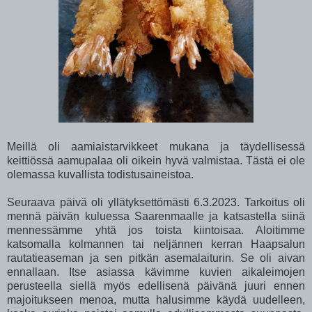
Meillä oli aamiaistarvikkeet mukana ja täydellisessä
keittiössä aamupalaa oli oikein hyvä valmistaa. Tästä ei ole
olemassa kuvallista todistusaineistoa.
Seuraava päivä oli yllätyksettömästi 6.3.2023. Tarkoitus oli
mennä päivän kuluessa Saarenmaalle ja katsastella siinä
mennessämme yhtä jos toista kiintoisaa. Aloitimme
katsomalla kolmannen tai neljännen kerran Haapsalun
rautatieaseman ja sen pitkän asemalaiturin. Se oli aivan
ennallaan. Itse asiassa kävimme kuvien aikaleimojen
perusteella siellä myös edellisenä päivänä juuri ennen
majoitukseen menoa, mutta halusimme käydä uudelleen,