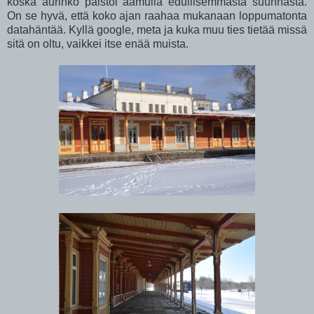
koska aurinko paistoi aamulla edullisemmasta suunnasta.
On se hyvä, että koko ajan raahaa mukanaan loppumatonta
datahäntää. Kyllä google, meta ja kuka muu ties tietää missä
sitä on oltu, vaikkei itse enää muista.