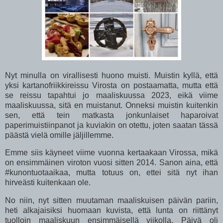
Nyt minulla on virallisesti huono muisti. Muistin kyllä, että
yksi kartanofriikkireissu Virosta on postaamatta, mutta että
se reissu tapahtui jo maaliskuussa 2023, eikä viime
maaliskuussa, sitä en muistanut. Onneksi muistin kuitenkin
sen, että tein matkasta jonkunlaiset haparoivat
paperimuistiinpanot ja kuviakin on otettu, joten saatan tässä
päästä vielä omille jäljillemme.
Emme siis käyneet viime vuonna kertaakaan Virossa, mikä
on ensimmäinen viroton vuosi sitten 2014. Sanon aina, että
#kunontuotaaikaa, mutta totuus on, ettei sitä nyt ihan
hirveästi kuitenkaan ole.
No niin, nyt sitten muutaman maaliskuisen päivän pariin,
heti alkajaisiksi huomaan kuvista, että lunta on riittänyt
tuolloin maaliskuun ensimmäisellä viikolla. Päivä oli