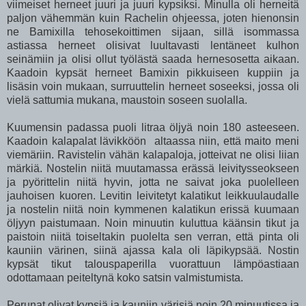
viimeiset herneet juuri ja juuri kypsiksi. Minulla oli herneitä
paljon vähemmän kuin Rachelin ohjeessa, joten hienonsin
ne Bamixilla tehosekoittimen sijaan, sillä isommassa
astiassa herneet olisivat luultavasti lentäneet kulhon
seinämiin ja olisi ollut työlästä saada hernesosetta aikaan.
Kaadoin kypsät herneet Bamixin pikkuiseen kuppiin ja
lisäsin voin mukaan, surruuttelin herneet soseeksi, jossa oli
vielä sattumia mukana, maustoin soseen suolalla.
Kuumensin padassa puoli litraa öljyä noin 180 asteeseen.
Kaadoin kalapalat lävikköön altaassa niin, että maito meni
viemäriin. Ravistelin vähän kalapaloja, jotteivat ne olisi liian
märkiä. Nostelin niitä muutamassa erässä leivitysseokseen
ja pyörittelin niitä hyvin, jotta ne saivat joka puolelleen
jauhoisen kuoren. Levitin leivitetyt kalatikut leikkuulaudalle
ja nostelin niitä noin kymmenen kalatikun erissä kuumaan
öljyyn paistumaan. Noin minuutin kuluttua käänsin tikut ja
paistoin niitä toiseltakin puolelta sen verran, että pinta oli
kauniin värinen, siinä ajassa kala oli läpikypsää. Nostin
kypsät tikut talouspaperilla vuorattuun lämpöastiaan
odottamaan peiteltynä koko satsin valmistumista.
Perunat olivat kypsiä ja kauniin värisiä noin 20 minuutissa ja