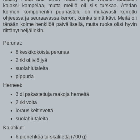
kalaksi kampelaa, mutta meillä oli siis turskaa. Aterian
kolmen komponentin puuhastelu oli mukavasti kerrottu
ohjeessa ja seuraavassa kerron, kuinka siinä kävi. Meitä oli
tänään kolme henkilöä päivällisellä, mutta ruoka olisi hyvin
riittänyt neljällekin.
Perunat:
8 keskikokoista perunaa
2 rkl oliiviöljyä
suolahiutaleita
pippuria
Herneet:
3 dl pakastettuja raakoja herneitä
2 rkl voita
loraus keitinvettä
suolahiutaleita
Kalatikut:
6 pienehköä turskafilettä (700 g)