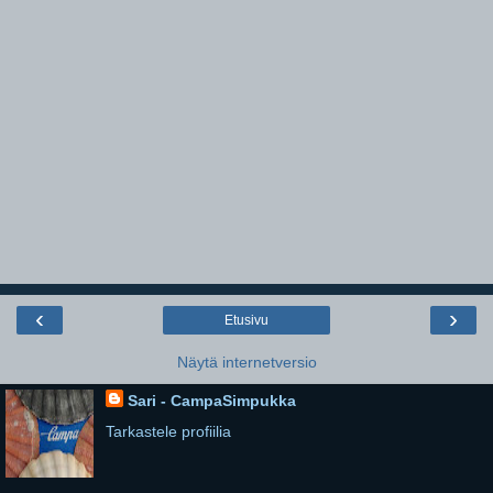
‹
›
Etusivu
Näytä internetversio
Sari - CampaSimpukka
Tarkastele profiilia