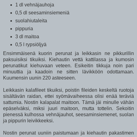
1 dl vehnäjauhoja
0,5 dl seesaminsiemeniä
suolahiutaleita
pippuria
3 dl maitoa
0,5 l rypsiöljyä
Ensimmäisenä kuorin perunat ja leikkasin ne pikkurillin
paksuisiksi tikuiksi. Kiehautin vettä kattilassa ja kumosin
perunatikut kiehuvaan veteen. Esikeitin tikkuja noin pari
minuuttia ja kaadoin ne sitten lävikköön odottamaan.
Kuumensin uunin 220 asteeseen.
Leikkasin kalafileet tikuiksi, poistin fileiden keskeltä ruotoja
sisältävän raidan, ettei syömävaiheessa olisi enää teräviä
sattumia. Nostin kalapalat maitoon. Tämä jäi minulle vähän
epäselväksi, miksi juuri maitoon, mutta tottelin. Sekoitin
pienessä kulhossa vehnäjauhot, seesaminsiemenet, suolan
ja pippurin leivikkeeksi.
Nostin perunat uuniin paistumaan ja kiehautin pakastimen