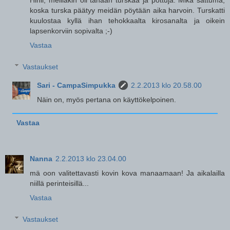
Hihii, meilläkin oli tänään turskaa ja pottuja. Mikä sattuma,
koska turska päätyy meidän pöytään aika harvoin. Turskatti
kuulostaa kyllä ihan tehokkaalta kirosanalta ja oikein
lapsenkorviin sopivalta ;-)
Vastaa
Vastaukset
Sari - CampaSimpukka
2.2.2013 klo 20.58.00
Näin on, myös pertana on käyttökelpoinen.
Vastaa
Nanna
2.2.2013 klo 23.04.00
mä oon valitettavasti kovin kova manaamaan! Ja aikalailla
niillä perinteisillä...
Vastaa
Vastaukset