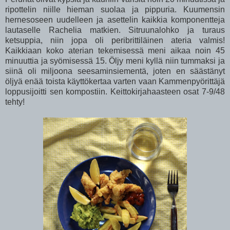
ripottelin niille hieman suolaa ja pippuria. Kuumensin
hernesoseen uudelleen ja asettelin kaikkia komponentteja
lautaselle Rachelia matkien. Sitruunalohko ja turaus
ketsuppia, niin jopa oli peribrittiläinen ateria valmis!
Kaikkiaan koko aterian tekemisessä meni aikaa noin 45
minuuttia ja syömisessä 15. Öljy meni kyllä niin tummaksi ja
siinä oli miljoona seesaminsiementä, joten en säästänyt
öljyä enää toista käyttökertaa varten vaan Kammenpyörittäjä
loppusijoitti sen kompostiin. Keittokirjahaasteen osat 7-9/48
tehty!