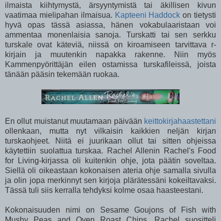
ilmaista kiihtymystä, ärsyyntymistä tai äkillisen kivun
vaatimaa mielipahan ilmaisua.
Kapteeni Haddock
on tietysti
hyvä opas tässä asiassa, hänen vokabulaaristaan voi
ammentaa monenlaisia sanoja. Turskatti tai sen serkku
turskale ovat käteviä, niissä on kiroamiseen tarvittava r-
kirjain ja muutenkin napakka rakenne. Niin myös
Kammenpyörittäjän eilen ostamissa turskafileissä, joista
tänään pääsin tekemään ruokaa.
En ollut muistanut muutamaan päivään
keittokirjahaastettani
ollenkaan, mutta nyt vilkaisin kaikkien neljän kirjan
turskaohjeet. Niitä ei juurikaan ollut tai sitten ohjeissa
käytettiin suolattua turskaa. Rachel Allenin Rachel's Food
for Living-kirjassa oli kuitenkin ohje, jota päätin soveltaa.
Siellä oli oikeastaan kokonaisen ateria ohje samalla sivulla
ja olin jopa merkinnyt sen kirjoja plärätessäni kokeiltavaksi.
Tässä tuli siis kerralla tehdyksi kolme osaa haasteestani.
Kokonaisuuden nimi on Sesame Goujons of Fish with
Mushy Peas and Oven Roast Chips. Rachel suositteli