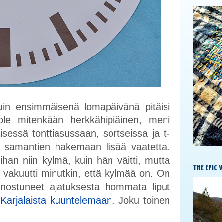
kuin ensimmäisenä lomapäivänä pitäisi
ole mitenkään herkkähipiäinen, meni
sessä tonttiasussaan, sortseissa ja t-
e samantien hakemaan lisää vaatetta.
ihan niin kylmä, kuin hän väitti, mutta
THE EPIC 
 vakuutti minutkin, että kylmää on. On
innostuneet ajatuksesta hommata liput
Karjalaista kuuntelemaan
. Joku toinen