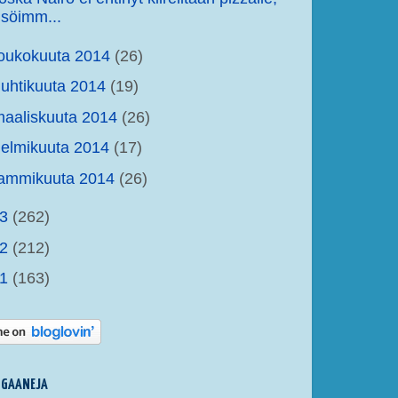
söimm...
oukokuuta 2014
(26)
uhtikuuta 2014
(19)
aaliskuuta 2014
(26)
elmikuuta 2014
(17)
tammikuuta 2014
(26)
13
(262)
12
(212)
11
(163)
OGAANEJA