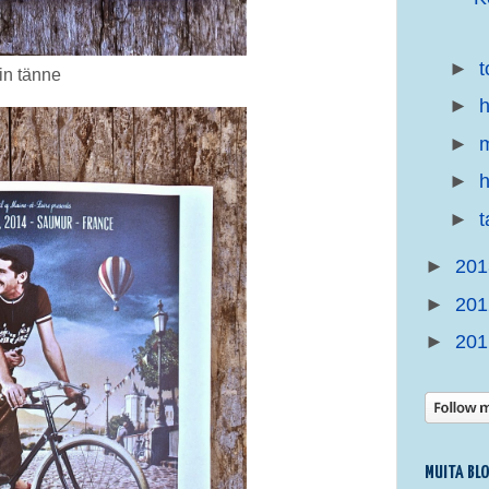
►
t
in tänne
►
h
►
m
►
h
►
►
20
►
20
►
20
MUITA BL