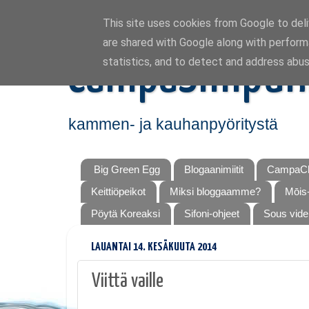
This site uses cookies from Google to deliv
are shared with Google along with perform
CampaSimpuk
statistics, and to detect and address abus
kammen- ja kauhanpyöritystä
Big Green Egg
Blogaanimiitit
CampaCh
Keittiöpeikot
Miksi bloggaamme?
Mōis-
Pöytä Koreaksi
Sifoni-ohjeet
Sous vide
LAUANTAI 14. KESÄKUUTA 2014
Viittä vaille