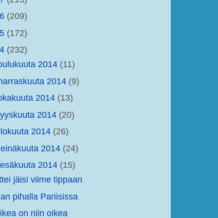
16
(209)
15
(172)
14
(232)
oulukuuta 2014
(11)
arraskuuta 2014
(9)
okakuuta 2014
(13)
yyskuuta 2014
(20)
lokuuta 2014
(26)
einäkuuta 2014
(24)
kesäkuuta 2014
(15)
ttei jäisi viime tippaan
han pihalla Pariisissa
ikea on niin oikea