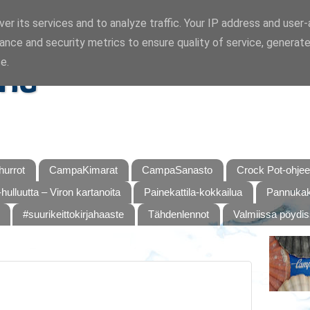
er its services and to analyze traffic. Your IP address and user
ance and security metrics to ensure quality of service, generat
ka
e.
urrot
CampaKimarat
CampaSanasto
Crock Pot-ohjee
hulluutta – Viron kartanoita
Painekattila-kokkailua
Pannukaku
#suurikeittokirjahaaste
Tähdenlennot
Valmiissa pöydi