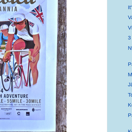
I
Va
Vi
3
N
P
M
J
T
K
P
K