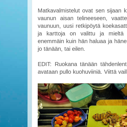
Matkavalmistelut ovat sen sijaan k
vaunun aisan telineeseen, vaattei
vaunuun, uusi retkipöytä koekasatt
ja karttoja on valittu ja mieltä
enemmäin kuin hän haluaa ja hänen
jo tänään, tai eilen.
EDIT: Ruokana tänään tähdenlentoja 
avataan pullo kuohuviiniä. Viittä vai