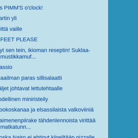
t's PIMM'S o'clock!
rtin yli
ittä vaille
 FEET PLEASE
yt sen tein, ikioman reseptin! Suklaa-
mustikkamuf...
assio
aailman paras sillisalaatti
äljet johtavat lettutehtaalle
odellinen miniristeily
ookoskanaa ja elsassilaista valkoviiniä
aimenenpiirake tähdenlennoista virittää
matkatunn...
oska Nairo ei ehtinyt kiireiltään pizzalle,