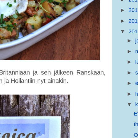
►
20
►
20
▼
20
►
j
►
m
►
l
ritanniaan ja sen jälkeen Ranskaan,
►
s
a Hollantiin nyt ainakin.
►
e
►
h
▼
E
I
O