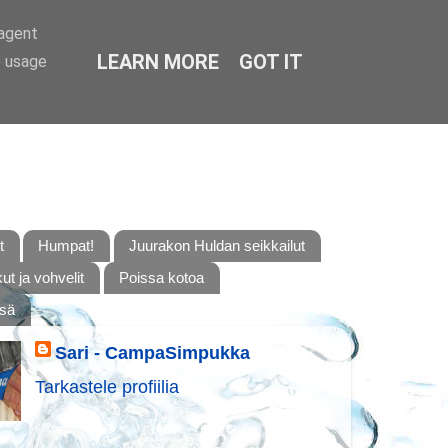
-agent
LEARN MORE
GOT IT
e usage
t
Humpat!
Juurakon Huldan seikkailut
t ja vohvelit
Poissa kotoa
ssä
Sari - CampaSimpukka
Tarkastele profiilia