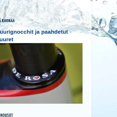
Ä RUOKAA
uurignocchit ja paahdetut
uuret
 HOUSUT