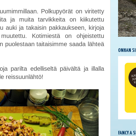
uumimmillaan. Polkupyörät on viritetty
ta ja muita tarvikkeita on kiikutettu
u auki ja takaisin pakkaukseen, kirjoja
 muutettu. Kotimiestä on ohjeistettu
 puolestaan taitaisimme saada lähteä
ONHAN SI
parilta edelliseltä päivältä ja illalla
lle reissuunlähtö!
FANCY A 