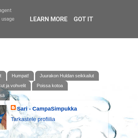
-agent
LEARN MORE
GOT IT
e usage
t
Humpat!
Juurakon Huldan seikkailut
t ja vohvelit
Poissa kotoa
ssä
Sari - CampaSimpukka
Tarkastele profiilia