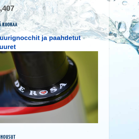
,407
Ä RUOKAA
uurignocchit ja paahdetut
uuret
 HOUSUT