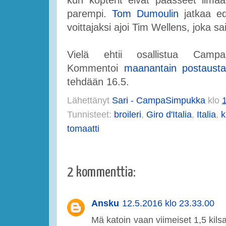
parempi.
Tom Dumoulin
jatkaa ed
voittajaksi ajoi Tim Wellens, joka 
Vielä ehtii osallistua Campasi
Kommentoi
maanantain postaust
tehdään 16.5.
Lähettänyt
Sari - CampaSimpukka
klo
Tunnisteet:
broileri
,
Giro d'Italia
,
Italia
,
k
tomaatti
2 kommenttia:
Ansku
12.5.2016 klo 23.33.00
Mä katoin vaan viimeiset 1,5 kils