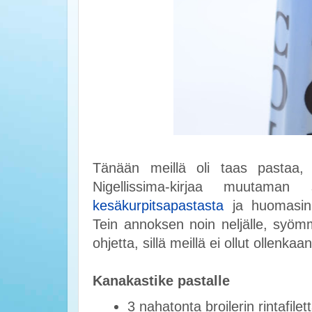
Tänään meillä oli taas pastaa, k
Nigellissima-kirjaa muutama
kesäkurpitsapastasta
ja huomasin 
Tein annoksen noin neljälle, syö
ohjetta, sillä meillä ei ollut ollenkaa
Kanakastike pastalle
3 nahatonta broilerin rintafilet