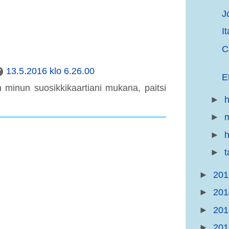
J
I
C
13.5.2016 klo 6.26.00
E
 minun suosikkikaartiani mukana, paitsi
►
h
►
m
►
h
►
►
20
►
20
►
20
►
20