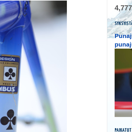
4,777
SYKSYIST
Punaj
punaj
PAIKATUT