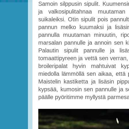
Samoin silppusin sipulit. Kuumensin 
ja valkosipulitahnaa muutaman m
suikaleiksi. Otin sipulit pois pann
pannun melko kuumaksi ja lisäsin s
pannulla muutaman minuutin, ripot
marsalan pannulle ja annoin sen k
Palautin sipulit pannulle ja lis
tomaattipyreen ja vettä sen verran,
broileripalat hyvin mahtuivat k
miedolla lämmöllä sen aikaa, että 
Maistelin kastiketta ja lisäsin pip
kypsää, kumosin sen pannulle ja s
päälle pyöritimme myllystä parmes