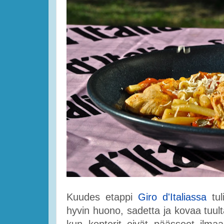
Kuudes etappi
Giro d'Italiassa
tul
hyvin huono, sadetta ja kovaa tuul
kun kopterit eivät päässeet ilma