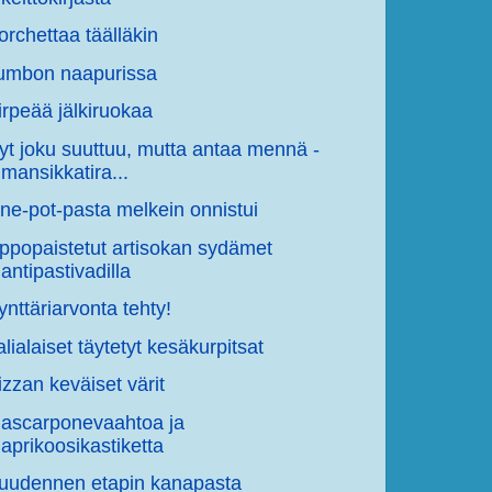
orchettaa täälläkin
umbon naapurissa
irpeää jälkiruokaa
yt joku suuttuu, mutta antaa mennä -
mansikkatira...
ne-pot-pasta melkein onnistui
ppopaistetut artisokan sydämet
antipastivadilla
ynttäriarvonta tehty!
talialaiset täytetyt kesäkurpitsat
izzan keväiset värit
ascarponevaahtoa ja
aprikoosikastiketta
uudennen etapin kanapasta