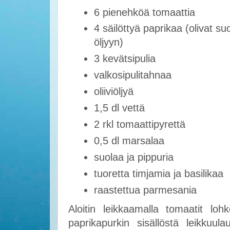
6 pienehköä tomaattia
4 säilöttyä paprikaa (olivat su
öljyyn)
3 kevätsipulia
valkosipulitahnaa
oliiviöljyä
1,5 dl vettä
2 rkl tomaattipyrettä
0,5 dl marsalaa
suolaa ja pippuria
tuoretta timjamia ja basilikaa
raastettua parmesania
Aloitin leikkaamalla tomaatit loh
paprikapurkin sisällöstä leikkuula