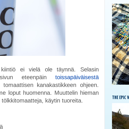
iintiö ei vielä ole täynnä. Selasin
n sivun eteenpäin
toissapäiväisestä
tomaattisen kanakastikkeen ohjeen.
mme loput huomenna. Muuttelin hieman
THE EPIC 
n tölkkitomaatteja, käytin tuoreita.
tä