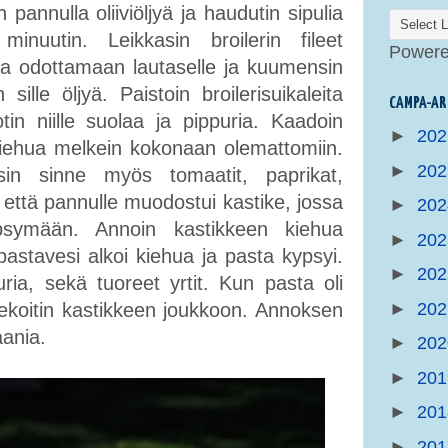
pannulla oliiviöljyä ja haudutin sipulia
inuutin. Leikkasin broilerin fileet
Power
ulta odottamaan lautaselle ja kuumensin
ille öljyä. Paistoin broilerisuikaleita
CAMPA-AR
in niille suolaa ja pippuria. Kaadoin
►
20
iehua melkein kokonaan olemattomiin.
►
20
äsin sinne myös tomaatit, paprikat,
 että pannulle muodostui kastike, jossa
►
20
ypsymään. Annoin kastikkeen kiehua
►
20
pastavesi alkoi kiehua ja pasta kypsyi.
►
20
puria, sekä tuoreet yrtit. Kun pasta oli
►
20
ekoitin kastikkeen joukkoon. Annoksen
aania.
►
20
►
20
►
20
►
20