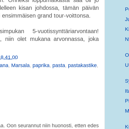
elleen kisan johdossa, tämän päivän
P
sai ensimmäisen grand tour-voittonsa.
J
K
mpukan 5-vuotissynttäriarvontaan!
a
, niin olet mukana arvonnassa, joka
N
O
18.41.00
U
ana
,
Marsala
,
paprika
,
pasta
,
pastakastike
,
S
I
P
M
aa. Oon seurannut niin huonosti, etten edes
K