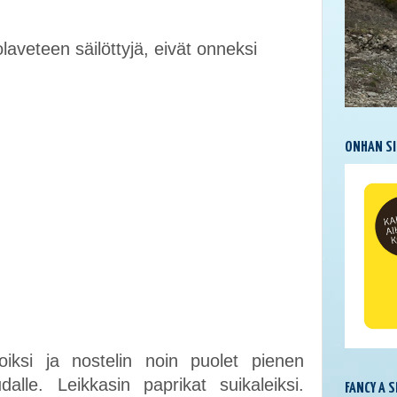
olaveteen säilöttyjä, eivät onneksi
ONHAN SI
koiksi ja nostelin noin puolet pienen
udalle. Leikkasin paprikat suikaleiksi.
FANCY A 