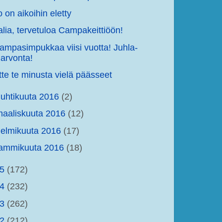
o on aikoihin eletty
talia, tervetuloa Campakeittiöön!
ampasimpukkaa viisi vuotta! Juhla-
arvonta!
tte te minusta vielä päässeet
uhtikuuta 2016
(2)
aaliskuuta 2016
(12)
elmikuuta 2016
(17)
tammikuuta 2016
(18)
15
(172)
14
(232)
13
(262)
12
(212)