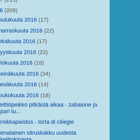
16
(209)
oulukuuta 2016
(17)
arraskuuta 2016
(22)
okakuuta 2016
(17)
yyskuuta 2016
(22)
lokuuta 2016
(16)
einäkuuta 2016
(34)
kesäkuuta 2016
(14)
oukokuuta 2016
(18)
eittiöpeikko pitkästä aikaa - zabaione ja
pari tu...
irsikkapaistos - torta di ciliegie
ienalainen sitruskakku uudesta
keittokirjasta