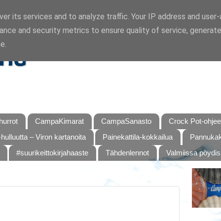
er its services and to analyze traffic. Your IP address and user
ance and security metrics to ensure quality of service, generat
ka
e.
urrot
CampaKimarat
CampaSanasto
Crock Pot-ohjee
hulluutta – Viron kartanoita
Painekattila-kokkailua
Pannukaku
#suurikeittokirjahaaste
Tähdenlennot
Valmiissa pöydi