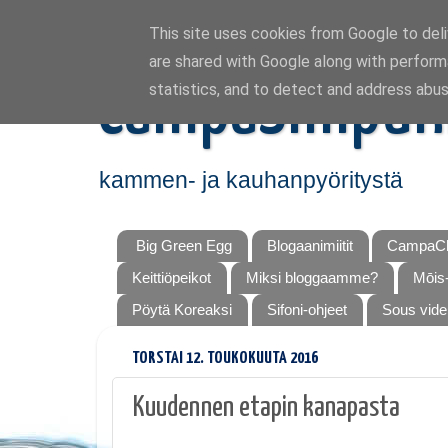
This site uses cookies from Google to deliv
are shared with Google along with perform
CampaSimpuk
statistics, and to detect and address abus
kammen- ja kauhanpyöritystä
Big Green Egg
Blogaanimiitit
CampaCh
Keittiöpeikot
Miksi bloggaamme?
Mōis-
Pöytä Koreaksi
Sifoni-ohjeet
Sous vide
TORSTAI 12. TOUKOKUUTA 2016
Kuudennen etapin kanapasta