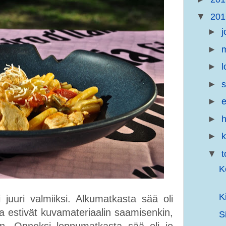
▼
20
►
j
►
m
►
l
►
s
►
e
►
h
►
▼
t
K
K
i juuri valmiiksi. Alkumatkasta sää oli
ta estivät kuvamateriaalin saamisenkin,
S
an. Onneksi loppumatkasta sää oli jo