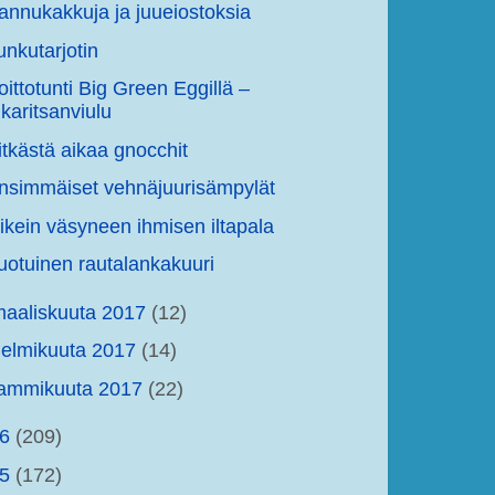
annukakkuja ja juueiostoksia
unkutarjotin
oittotunti Big Green Eggillä –
karitsanviulu
itkästä aikaa gnocchit
nsimmäiset vehnäjuurisämpylät
ikein väsyneen ihmisen iltapala
uotuinen rautalankakuuri
aaliskuuta 2017
(12)
elmikuuta 2017
(14)
tammikuuta 2017
(22)
16
(209)
15
(172)