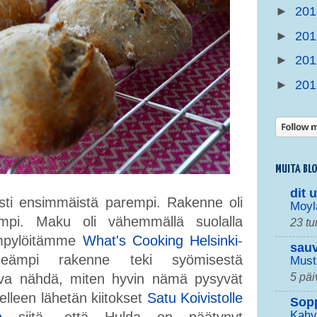
►
20
►
20
►
20
►
20
MUITA BL
dit 
sti ensimmäistä parempi. Rakenne oli
Moyl
empi. Maku oli vähemmällä suolalla
23 tu
ämpylöitämme
What's Cooking Helsinki
-
sau
meämpi rakenne teki syömisestä
Must
5 päi
ava nähdä, miten hyvin nämä pysyvät
leen lähetän kiitokset
Satu Koivistolle
Sop
Kahv
n
siitä, että Hulda on päätynyt