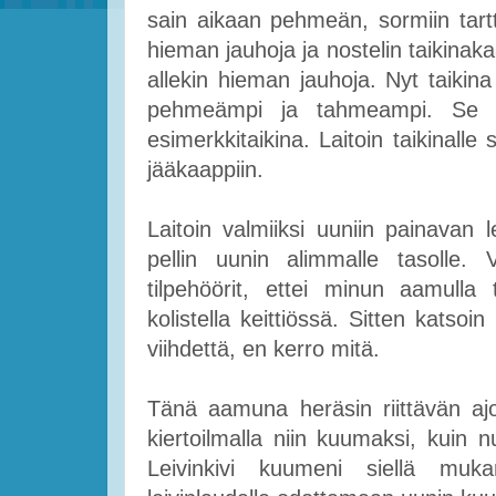
sain aikaan pehmeän, sormiin tarttu
hieman jauhoja ja nostelin taikinaka
allekin hieman jauhoja. Nyt taikin
pehmeämpi ja tahmeampi. Se nä
esimerkkitaikina. Laitoin taikinall
jääkaappiin.
Laitoin valmiiksi uuniin painavan 
pellin uunin alimmalle tasolle. V
tilpehöörit, ettei minun aamulla 
kolistella keittiössä. Sitten katso
viihdettä, en kerro mitä.
Tänä aamuna heräsin riittävän ajo
kiertoilmalla niin kuumaksi, kuin
Leivinkivi kuumeni siellä muka