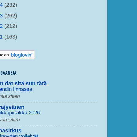
14
(232)
13
(262)
12
(212)
11
(163)
OGAANEJA
un dat sitä sun tätä
andin linnassa
ntia sitten
vajyvänen
ikkapiirakka 2026
vää sitten
pasirkus
ipöydän voileivät