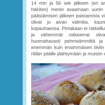
14 min ja 56 sek jälkeen (en ant
häiriten) menin avaamaan uunin l
päästämisen jälkeen paistamista v
olivat jo aivan valmiita, kaun
kopauttaessa. Pintakaan ei ratkeillu
ja vähemmät ratkeamat olivat
huomattavasti pehmeämmiltä ja 
enemmän kuin ensimmäisen tiiviin t
ritilän päälle jäähtymään ja muistin ol