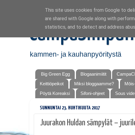
This site uses cookies from Google to deliv
are shared with Google along with perform
CampaSimpuk
statistics, and to detect and address abus
kammen- ja kauhanpyöritystä
Big Green Egg
Blogaanimiitit
CampaCh
Keittiöpeikot
Miksi bloggaamme?
Mōis-
Pöytä Koreaksi
Sifoni-ohjeet
Sous vide
SUNNUNTAI 23. HUHTIKUUTA 2017
Juurakon Huldan sämpylät – juuril