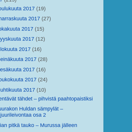
oulukuuta 2017
(19)
arraskuuta 2017
(27)
okakuuta 2017
(15)
yyskuuta 2017
(12)
lokuuta 2017
(16)
einäkuuta 2017
(28)
kesäkuuta 2017
(16)
oukokuuta 2017
(24)
uhtikuuta 2017
(10)
entävät tähdet – pihvistä paahtopaistiksi
uurakon Huldan sämpylät –
juurileivontaa osa 2
iian pitkä tauko – Murussa jälleen