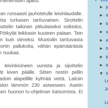
uumenemisen ajaksi.
►
j
an runsaasti jauhotetulle leivinlaudalle.
►
m
a turkasen tarttuvainen. Sirottelin
►
l
ttelin taikinan pitkulaiseksi soikioksi,
►
s
Pötkylät leikkasin kuuteen palaan. Tein
kuin viimeksi. Muotoilin tarttuvasta
►
e
sortin pallukoita, vähän epämääräisiä
►
h
in nuukaa.
►
►
t
leivinkivineen uunista ja sijoittelin
 kiven päälle. Sitten nostin pellin
▼
h
doin alapellille kylmää vettä. Laitoin
L
 laskin lämmön 230 asteeseen. Asetin
J
 sen huonon tv-ohjelman katsomista. Ei
L