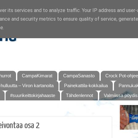
er its services and to analyze traffic. Your IP address and user
ance and security metrics to ensure quality of service, generat
ka
e.
urrot
CampaKimarat
CampaSanasto
Crock Pot-ohjee
hulluutta – Viron kartanoita
Painekattila-kokkailua
Pannukaku
#suurikeittokirjahaaste
Tähdenlennot
Valmiissa pöydi
eivontaa osa 2