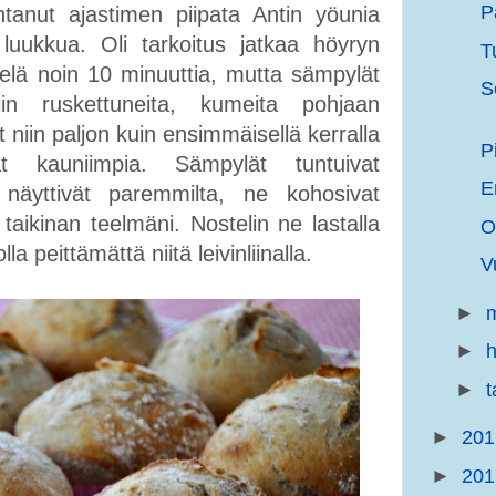
P
anut ajastimen piipata Antin yöunia
uukkua. Oli tarkoitus jatkaa höyryn
T
ielä noin 10 minuuttia, mutta sämpylät
S
iin ruskettuneita, kumeita pohjaan
t niin paljon kuin ensimmäisellä kerralla
P
 kauniimpia. Sämpylät tuntuivat
E
näyttivät paremmilta, ne kohosivat
aikinan teelmäni. Nostelin ne lastalla
O
la peittämättä niitä leivinliinalla.
V
►
m
►
h
►
►
20
►
20