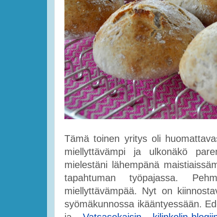
Tämä toinen yritys oli huomattava
miellyttävämpi ja ulkonäkö par
mielestäni lähempänä maistiaiss
tapahtuman työpajassa. Peh
miellyttävämpää. Nyt on kiinnost
syömäkunnossa ikääntyessään. Edel
ja
Vatsasekaisin kilinkolin-blogii