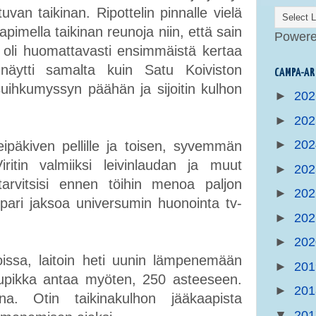
van taikinan. Ripottelin pinnalle vielä
apimella taikinan reunoja niin, että sain
Power
a oli huomattavasti ensimmäistä kertaa
ytti samalta kuin Satu Koiviston
CAMPA-AR
e suihkumyssyn päähän ja sijoitin kulhon
►
20
►
20
►
20
leipäkiven pellille ja toisen, syvemmän
iritin valmiiksi leivinlaudan ja muut
►
20
tarvitsisi ennen töihin menoa paljon
►
20
in pari jaksoa universumin huonointa tv-
►
20
►
20
issa, laitoin heti uunin lämpenemään
►
20
 nupikka antaa myöten, 250 asteeseen.
►
20
na. Otin taikinakulhon jääkaapista
▼
20