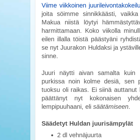
Viime viikkoinen juurileivontakokeil
joita söimme sinnikkäästi, vaikka
Makua niistä löytyi hämmästyttävä
harmittamaan. Koko viikolla minull
eilen illalla töistä päästyäni ryhdi
se nyt Juurakon Huldaksi ja ystävill
sinne.
Juuri näytti aivan samalta kuin 
purkissa noin kolme desiä, sen pi
tuoksu oli raikas. Ei siinä auttanut 
päättänyt nyt kokonaisen yhd
lempipuuhaani, eli
säätämiseen
.
Säädetyt Huldan juurisämpylät
2 dl vehnäjuurta