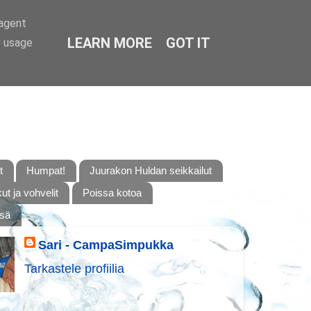
-agent
LEARN MORE
GOT IT
e usage
t
Humpat!
Juurakon Huldan seikkailut
t ja vohvelit
Poissa kotoa
ssä
Sari - CampaSimpukka
Tarkastele profiilia