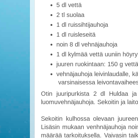
5 dl vettä
2 tl suolaa
1 dl ruissihtijauhoja
1 dl ruisleseitä
noin 8 dl vehnäjauhoja
1 dl kylmää vettä uuniin hö
juuren ruokintaan: 150 g vet
vehnäjauhoja leivinlaudalle, käs
varsinaisessa leivontavaihee
Otin juuripurkista 2 dl Huldaa ja
luomuvehnäjauhoja. Sekoitin ja laito
Sekoitin kulhossa olevaan juureen
Lisäsin mukaan venhnäjauhoja noin 
määrää tarkoituksella. Vaivasin ta