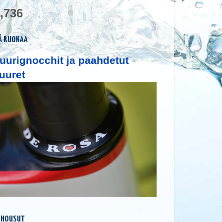
,736
Ä RUOKAA
uurignocchit ja paahdetut
uuret
 HOUSUT