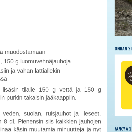
ONHAN SI
yryä muodostamaan
tä, 150 g luomuvehnäjauhoja
iin ja vähän lattiallekin
ssa
 lisäsin tilalle 150 g vettä ja 150 g
in purkin takaisin jääkaappiin.
 veden, suolan, ruisjauhot ja -leseet.
8 dl. Pienensin siis kaikkien jauhojen
ikinaa käsin muutamia minuutteja ja nyt
FANCY A 