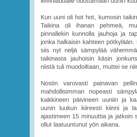
leivinlaudalle odottamaan uunin k
Kun uuni oli hot hot, kumosin taikin
Taikina oli ihanan pehmeä, mutt
pinnallekin kunnolla jauhoja ja tapu
jonka halkaisin kahteen pötkylään. 
siis nyt neljä sämpylää vähemmän 
taikinasta jauhoisin käsin jonkun
niistä tuli muodoiltaan, muttei se ni
Nostin varovasti painavan pellin 
mahdollisimman nopeasti sämpylät
kaikkineen päivineen uuniin ja kaa
uunin luukun kiireesti kiinni ja
ajastimeen 15 minuuttia ja jatkoin
ollut laatuuntunut yön aikana.