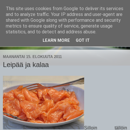
This site uses cookies from Google to deliver its services
CampaSimpukka
and to analyze traffic. Your IP address and user-agent are
shared with Google along with performance and security
metrics to ensure quality of service, generate usage
kammen- ja kauhanpyöritystä
statistics, and to detect and address abuse.
LEARN MORE
GOT IT
▼
MAANANTAI 15. ELOKUUTA 2011
Leipää ja kalaa
Silloin tällöin