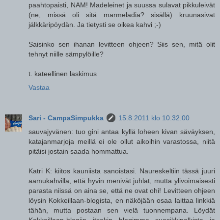
paahtopaisti, NAM! Madeleinet ja suussa sulavat pikkuleivät
(ne, missä oli sitä marmeladia? sisällä) kruunasivat
jälkkäripöydän. Ja tietysti se oikea kahvi ;-)
Saisinko sen ihanan levitteen ohjeen? Siis sen, mitä olit
tehnyt niille sämpylöille?
t. kateellinen laskimus
Vastaa
Sari - CampaSimpukka
15.8.2011 klo 10.32.00
sauvajyvänen: tuo gini antaa kyllä loheen kivan säväyksen,
katajanmarjoja meillä ei ole ollut aikoihin varastossa, niitä
pitäisi jostain saada hommattua.
Katri K: kiitos kauniista sanoistasi. Naureskeltiin tässä juuri
aamukahvilla, että hyvin menivät juhlat, mutta ylivoimaisesti
parasta niissä on aina se, että ne ovat ohi! Levitteen ohjeen
löysin Kokkeillaan-blogista, en näköjään osaa laittaa linkkiä
tähän, mutta postaan sen vielä tuonnempana. Löydät
Kokkeillaan-blogiin itsekin blogimme suosikkipalkista ja