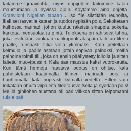
laitamme graavilohta, myös rippijuhliin laitoimme kalan
maustumaan jo hyvissä ajoin. Käytämme aina ohjetta
Graavilohi Nigellan tapaan
. Iso file siistitään reunoilta,
liialliset rasvat leikataan ja ruodot nypitään pois. Sekoitetaan
kulhossa marinadi, johon kuuluu rakeista sinappia, sokeria,
karkeaa merisuolaa ja giniä. Tuloksena on rahiseva tahna,
joka levitetään vuokaan nahkapuoli alaspäin laitetun fileen
päälle, runsaasti tilliä vielä ylimmäksi. Kala peitellään
kelmulla ja päälle asetaan jotain sopivaa painoksi, meillä
painoina toimii tiili, joka on ensin päällystetty foliolla ja sitten
laitettu muovipussiin. Kala saa maustua kaksi vuorokautta.
Kun tämä hermoja raastava odotus on ohitse, kala
puhdistetaan kaapimalla tillinen marinadi pois ja
huuhtomalla kala nopeasti kylmällä vedellä. Sitten vain
leikataan ohuita viipaleita fileerausveitsellä ja syödään pois!
Meillä ginilohen alustana oli pari viikkoa sitten leipomaani
ruisleipää