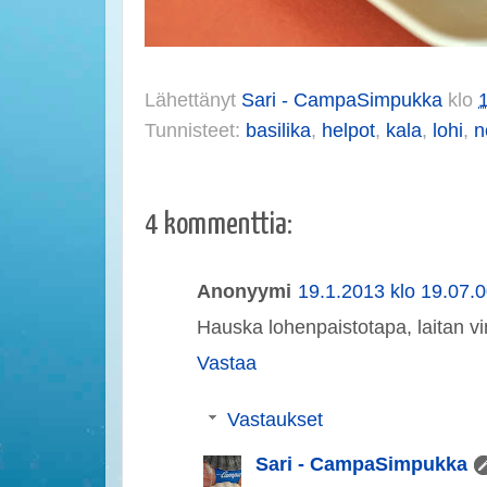
Lähettänyt
Sari - CampaSimpukka
klo
Tunnisteet:
basilika
,
helpot
,
kala
,
lohi
,
n
4 kommenttia:
Anonyymi
19.1.2013 klo 19.07.
Hauska lohenpaistotapa, laitan vin
Vastaa
Vastaukset
Sari - CampaSimpukka