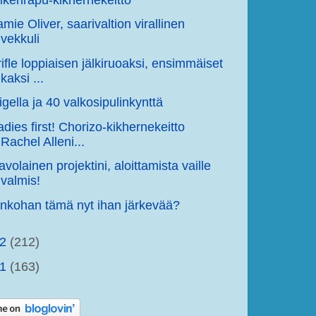
amie Oliver, saarivaltion virallinen
vekkuli
rifle loppiaisen jälkiruoaksi, ensimmäiset
kaksi ...
igella ja 40 valkosipulinkynttä
adies first! Chorizo-kikhernekeitto
Rachel Alleni...
avolainen projektini, aloittamista vaille
valmis!
nkohan tämä nyt ihan järkevää?
12
(212)
11
(163)