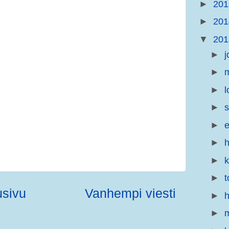
►
20
►
20
▼
20
►
j
►
m
►
l
►
s
►
e
►
h
►
►
t
usivu
Vanhempi viesti
►
h
►
m