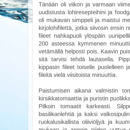
Tänään oli viikon ja varmaan viime
uudistusta lohiresepteihini ja food
oli mukavan simppeli ja maistui meil
kirjolohifilettä, jotka siivosin ensin
fileet nahkapuoli ylöspäin uunipellil
200 asteessa kymmenen minuuttia,
vetämällä helposti pois. Kaavin puis
sitä tarvisi tehdä lautasella. Pi
kippasin fileet toiselle puolelleen
fileitä vielä viisitoista minuuttia.
Paistumisen aikana valmistin tom
kirsikkatomaattia ja puristin puolik
Pilkoin tomaatit karkeasti. Silpp
basilikanlehtiä ja kaksi valkosipul
ruokalusikallista oliiviöljyä ja kuu
mukaan ja annoin niiden uuttua öl