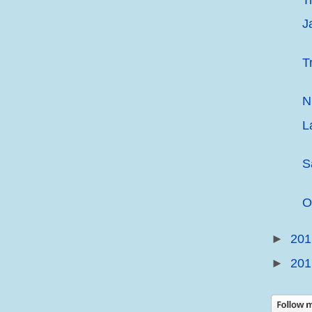
J
T
N
L
S
O
►
20
►
20