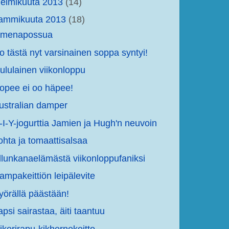
elmikuuta 2013
(14)
tammikuuta 2013
(18)
menapossua
o tästä nyt varsinainen soppa syntyi!
ululainen viikonloppu
opee ei oo häpee!
ustralian damper
-I-Y-jogurttia Jamien ja Hugh'n neuvoin
ohta ja tomaattisalsaa
llunkanaelämästä viikonloppufaniksi
ampakeittiön leipälevite
yörällä päästään!
apsi sairastaa, äiti taantuu
iikerirapu-kikhernekeitto