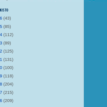
KISTO
26
(43)
25
(85)
24
(112)
23
(89)
22
(125)
21
(131)
20
(100)
19
(118)
18
(204)
17
(215)
16
(209)