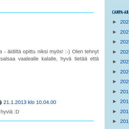
CAMPA-AR
►
20
►
20
►
20
- äidiltä opittu niksi myös! :-) Olen tehnyt
►
20
salsaa vaalealle kalalle, hyvä tietää että
►
20
►
20
►
20
►
20
►
20
21.1.2013 klo 10.04.00
►
20
 hyviä :D
►
20