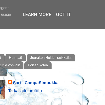
-agent
LEARN MORE
GOT IT
e usage
t
Humpat!
Juurakon Huldan seikkailut
t ja vohvelit
Poissa kotoa
ssä
Sari - CampaSimpukka
Tarkastele profiilia