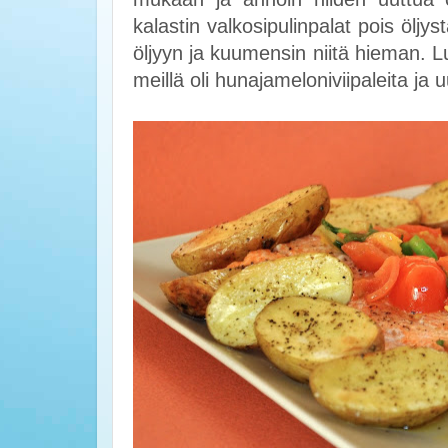
kalastin valkosipulinpalat pois öljyst
öljyyn ja kuumensin niitä hieman. L
meillä oli hunajameloniviipaleita ja