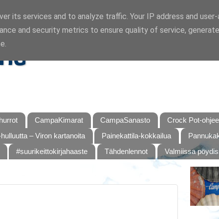
er its services and to analyze traffic. Your IP address and user
ance and security metrics to ensure quality of service, generat
ka
e.
urrot
CampaKimarat
CampaSanasto
Crock Pot-ohjee
hulluutta – Viron kartanoita
Painekattila-kokkailua
Pannukaku
#suurikeittokirjahaaste
Tähdenlennot
Valmiissa pöydi