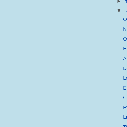
►
h
▼
O
N
O
H
A
D
L
E
C
P
L
T