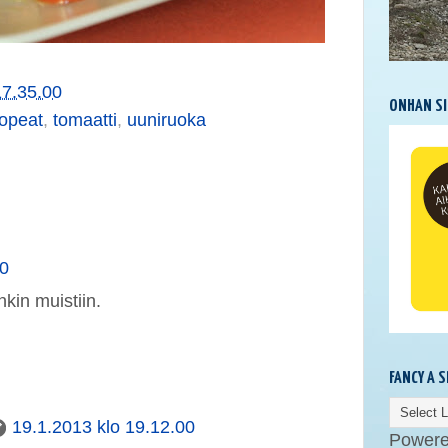
17.35.00
ONHAN SI
opeat
,
tomaatti
,
uuniruoka
00
kin muistiin.
FANCY A 
19.1.2013 klo 19.12.00
Power