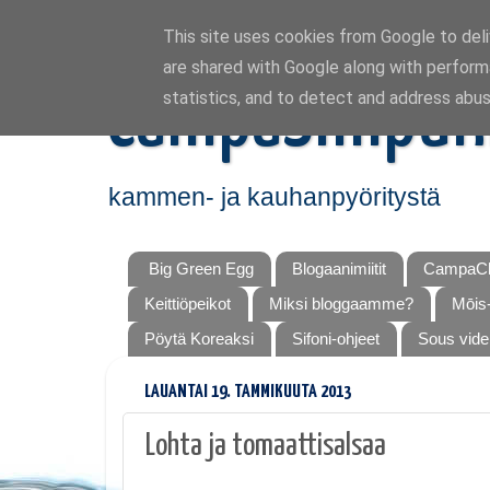
This site uses cookies from Google to deliv
are shared with Google along with perform
CampaSimpuk
statistics, and to detect and address abus
kammen- ja kauhanpyöritystä
Big Green Egg
Blogaanimiitit
CampaCh
Keittiöpeikot
Miksi bloggaamme?
Mōis-
Pöytä Koreaksi
Sifoni-ohjeet
Sous vide
LAUANTAI 19. TAMMIKUUTA 2013
Lohta ja tomaattisalsaa