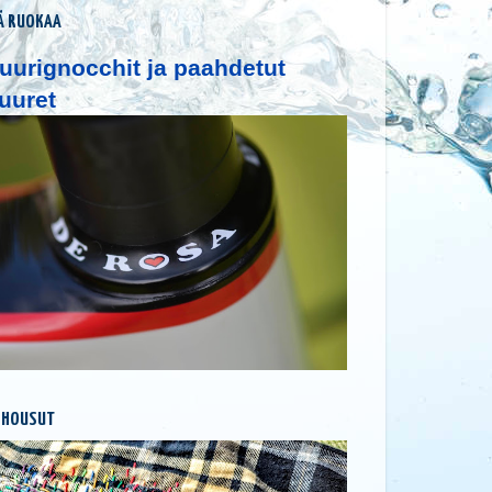
Ä RUOKAA
uurignocchit ja paahdetut
uuret
 HOUSUT