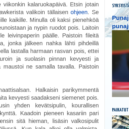
 viikonkin kalaruokapäivä. Etsin jotain
SYKSYIST
gawkerista valikoin tällaisen
ohjeen
. Se
Punaj
le kaikille. Minulla oli kaksi pienehköä
punaj
 reunoistaan ja nypin ruodot pois. Laitoin
le leivinpaperin päälle. Paistoin fileitä
 jonka jälkeen nahka lähti pihdeillä
ella lastalla harmaan rasvan pois, ettei
ppuroin ja suolasin pinnan kevyesti ja
 ja maustoi ne samalla tavalla. Paistoin
aattisalsan. Halkaisin parikymmentä
kaita kevyesti saadakseni siemenet pois.
usin yhden kevätsipulin, kourallisen
PAIKATUT
inkynttä. Kaadoin pieneen kasariin pari
mensin sitä hieman, lisäsin valkosipulit
jyssä. Kun kala alkoi olla valmista,