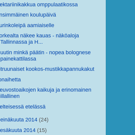
ektariinikakkua omppulaatikossa
nsimmäinen koulupäivä
urinkoleipä aamiaiselle
orkealta näkee kauas - näköaloja
Tallinnassa ja H...
uutin minkä päätin - nopea bolognese
painekattilassa
itruunaiset kookos-mustikkapannukakut
lonaihetta
euvostoaikojen kaikuja ja erinomainen
illallinen
elteisessä etelässä
einäkuuta 2014
(24)
kesäkuuta 2014
(15)