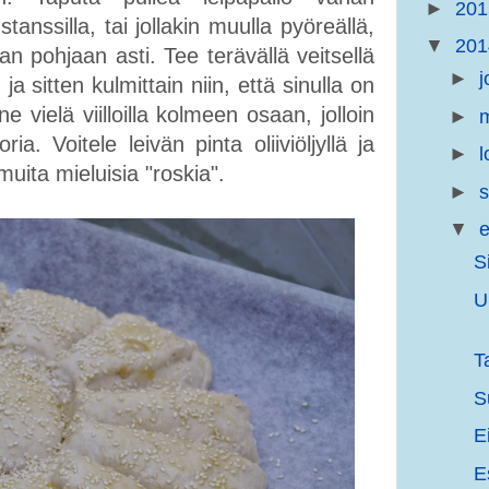
►
20
tanssilla, tai jollakin muulla pyöreällä,
▼
20
inan pohjaan asti. Tee terävällä veitsellä
►
j
ja sitten kulmittain niin, että sinulla on
 vielä viilloilla kolmeen osaan, jolloin
►
m
a. Voitele leivän pinta oliiviöljyllä ja
►
l
muita mieluisia "roskia".
►
s
▼
e
S
U
T
S
E
E