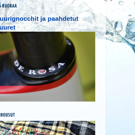
Ä RUOKAA
uurignocchit ja paahdetut
uuret
 HOUSUT