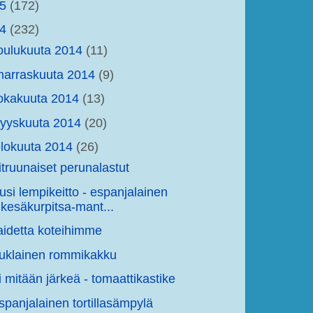
15
(172)
14
(232)
oulukuuta 2014
(11)
arraskuuta 2014
(9)
okakuuta 2014
(13)
yyskuuta 2014
(20)
lokuuta 2014
(26)
itruunaiset perunalastut
usi lempikeitto - espanjalainen
kesäkurpitsa-mant...
aidetta koteihimme
uklainen rommikakku
i mitään järkeä - tomaattikastike
spanjalainen tortillasämpylä