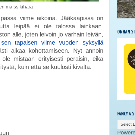
en maissikihara
upassa viime aikoina. Jääkaapissa on
tta leipää ei ole talossa lainkaan.
ONHAN SI
ton alle, joten leivoin jo varhain leivän,
n
sen tapaisen viime vuoden syksyllä
ävästi aikaa kohottamiseen. Nyt annoin
 ole mistään erityisesti peräisin, eikä
ystä, kuin että se kuulosti kivalta.
FANCY A 
Power
luun