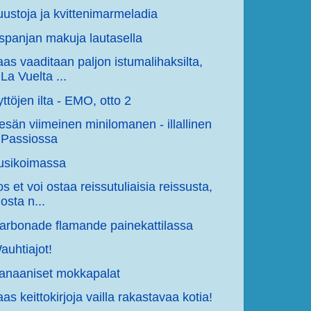
uustoja ja kvittenimarmeladia
spanjan makuja lautasella
aas vaaditaan paljon istumalihaksilta,
La Vuelta ...
yttöjen ilta - EMO, otto 2
esän viimeinen minilomanen - illallinen
Passiossa
usikoimassa
os et voi ostaa reissutuliaisia reissusta,
osta n...
arbonade flamande painekattilassa
auhtiajot!
anaaniset mokkapalat
aas keittokirjoja vailla rakastavaa kotia!