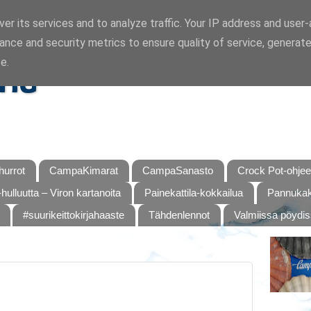
er its services and to analyze traffic. Your IP address and user
ance and security metrics to ensure quality of service, generat
ka
e.
urrot
CampaKimarat
CampaSanasto
Crock Pot-ohjee
hulluutta – Viron kartanoita
Painekattila-kokkailua
Pannukaku
#suurikeittokirjahaaste
Tähdenlennot
Valmiissa pöydi