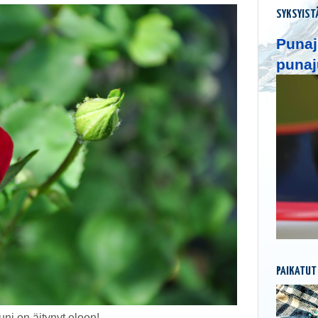
SYKSYIST
Punaj
punaj
PAIKATUT
uni on äitynyt eloon!