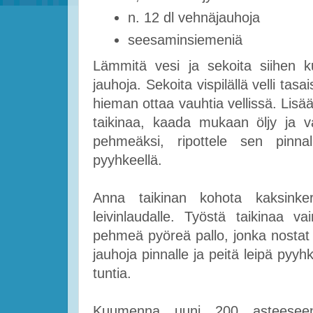
n. 12 dl vehnäjauhoja
seesaminsiemeniä
Lämmitä vesi ja sekoita siihen ku
jauhoja. Sekoita vispilällä velli tas
hieman ottaa vauhtia vellissä. Lis
taikinaa, kaada mukaan öljy ja v
pehmeäksi, ripottele sen pinna
pyyhkeellä.
Anna taikinan kohota kaksinker
leivinlaudalle. Työstä taikinaa v
pehmeä pyöreä pallo, jonka nostat j
jauhoja pinnalle ja peitä leipä pyy
tuntia.
Kuumenna uuni 200 asteeseen.