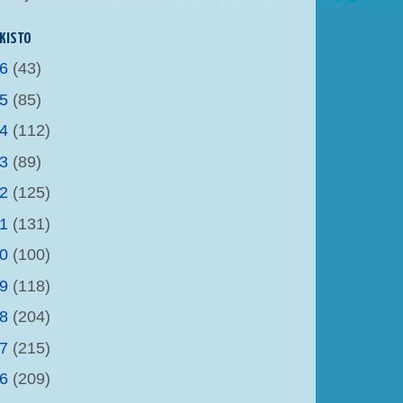
KISTO
26
(43)
25
(85)
24
(112)
23
(89)
22
(125)
21
(131)
20
(100)
19
(118)
18
(204)
17
(215)
16
(209)