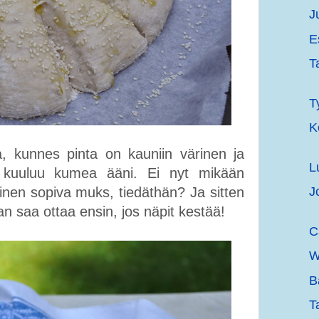
J
E
T
T
K
a, kunnes pinta on kauniin värinen ja
L
ä kuuluu kumea ääni. Ei nyt mikään
inen sopiva muks, tiedäthän? Ja sitten
J
 saa ottaa ensin, jos näpit kestää!
C
W
B
T