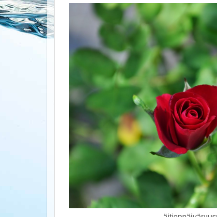
äitienpäiväruus