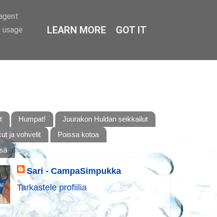
-agent
LEARN MORE
GOT IT
e usage
t
Humpat!
Juurakon Huldan seikkailut
t ja vohvelit
Poissa kotoa
ssä
Sari - CampaSimpukka
Tarkastele profiilia