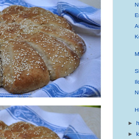
N
E
A
K
M
S
I
N
H
►
h
►