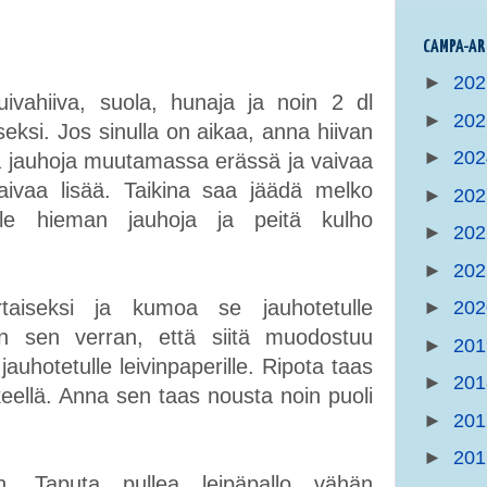
CAMPA-AR
►
20
ivahiiva, suola, hunaja ja noin 2 dl
►
20
aiseksi. Jos sinulla on aikaa, anna hiivan
►
20
ää jauhoja muutamassa erässä ja vaivaa
aivaa lisää. Taikina saa jäädä melko
►
20
lle hieman jauhoja ja peitä kulho
►
20
►
20
taiseksi ja kumoa se jauhotetulle
►
20
ain sen verran, että siitä muodostuu
►
20
auhotetulle leivinpaperille. Ripota taas
►
20
hkeellä. Anna sen taas nousta noin puoli
►
20
►
20
 Taputa pullea leipäpallo vähän