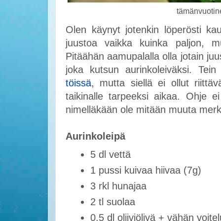
tämänvuotin
Olen käynyt jotenkin löperösti ka
juustoa vaikka kuinka paljon, mu
Pitäähän aamupalalla olla jotain juus
joka kutsun aurinkoleiväksi. Tei
töissä
, mutta siellä ei ollut riitt
taikinalle tarpeeksi aikaa. Ohje ei
nimelläkään ole mitään muuta merkit
Aurinkoleipä
5 dl vettä
1 pussi kuivaa hiivaa (7g)
3 rkl hunajaa
2 tl suolaa
0,5 dl oliiviöljyä + vähän voite