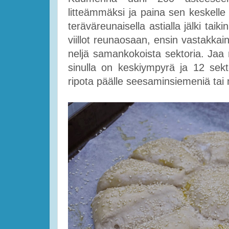
litteämmäksi ja paina sen keskelle s
teräväreunaisella astialla jälki taik
viillot reunaosaan, ensin vastakkain 
neljä samankokoista sektoria. Jaa ne
sinulla on keskiympyrä ja 12 sektori
ripota päälle seesaminsiemeniä tai 