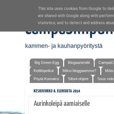
This site uses cookies from Google to deliv
are shared with Google along with perform
CampaSimpuk
statistics, and to detect and address abus
kammen- ja kauhanpyöritystä
Big Green Egg
Blogaanimiitit
CampaCh
Keittiöpeikot
Miksi bloggaamme?
Mōis-
Pöytä Koreaksi
Sifoni-ohjeet
Sous vide
KESKIVIIKKO 6. ELOKUUTA 2014
Aurinkoleipä aamiaiselle