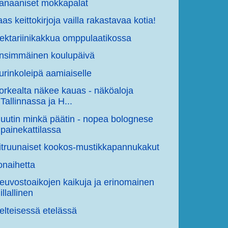
anaaniset mokkapalat
aas keittokirjoja vailla rakastavaa kotia!
ektariinikakkua omppulaatikossa
nsimmäinen koulupäivä
urinkoleipä aamiaiselle
orkealta näkee kauas - näköaloja
Tallinnassa ja H...
uutin minkä päätin - nopea bolognese
painekattilassa
itruunaiset kookos-mustikkapannukakut
lonaihetta
euvostoaikojen kaikuja ja erinomainen
illallinen
elteisessä etelässä