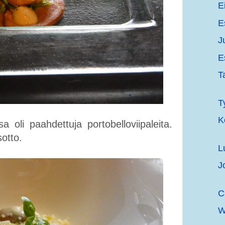
E
E
J
E
T
T
K
sa oli paahdettuja portobelloviipaleita.
sotto.
L
J
C
W