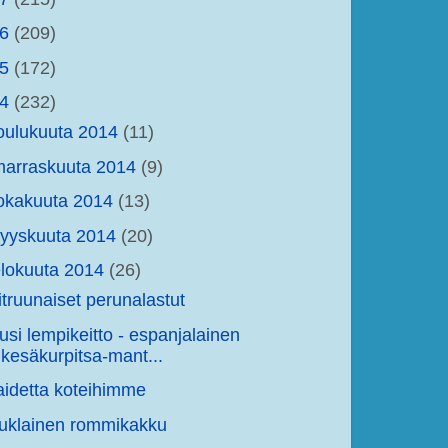
16
(209)
15
(172)
14
(232)
oulukuuta 2014
(11)
arraskuuta 2014
(9)
okakuuta 2014
(13)
yyskuuta 2014
(20)
lokuuta 2014
(26)
itruunaiset perunalastut
usi lempikeitto - espanjalainen
kesäkurpitsa-mant...
aidetta koteihimme
uklainen rommikakku