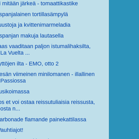
i mitään järkeä - tomaattikastike
spanjalainen tortillasämpylä
uustoja ja kvittenimarmeladia
spanjan makuja lautasella
aas vaaditaan paljon istumalihaksilta,
La Vuelta ...
yttöjen ilta - EMO, otto 2
esän viimeinen minilomanen - illallinen
Passiossa
usikoimassa
os et voi ostaa reissutuliaisia reissusta,
osta n...
arbonade flamande painekattilassa
auhtiajot!