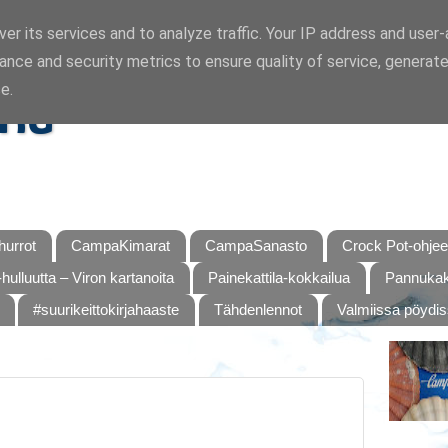
er its services and to analyze traffic. Your IP address and user
ance and security metrics to ensure quality of service, generat
ka
e.
urrot
CampaKimarat
CampaSanasto
Crock Pot-ohjee
hulluutta – Viron kartanoita
Painekattila-kokkailua
Pannukaku
#suurikeittokirjahaaste
Tähdenlennot
Valmiissa pöydi