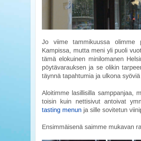
Jo viime tammikuussa olimme p
Kampissa, mutta meni yli puoli vu
tämä elokuinen minilomanen Helsin
pöytävarauksen ja se olikin tarpee
täynnä tapahtumia ja ulkona syöviä 
Aloitimme lasillisilla samppanjaa, 
toisin kuin nettisivut antoivat y
tasting menun
ja sille sovitetun viin
Ensimmäisenä saimme mukavan rai