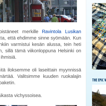
istäneet merkille
Ravintola Lusikan
otta, että ehdimme sinne syömään. Kun
kiin varmistui kesän alussa, tein heti
n, sillä tämä viikonloppuna Helsinki on
ihmisiä.
mitä iloksemme oli laseittain myynnissä
mmärtää. Valitsimme kuuden ruokalajin
THE EPIC 
ipaketin.
kasta vichyssoisea.