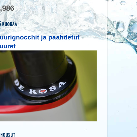
,986
Ä RUOKAA
uurignocchit ja paahdetut
uuret
 HOUSUT