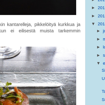
►
20
►
20
▼
20
n kantarelleja, pikkelöityä kurkkua ja
kun ei eilisestä muista tarkemmin
►
j
►
m
►
l
►
s
▼
e
S
U
T
S