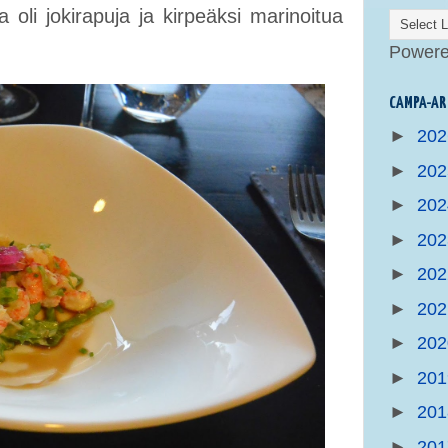
 oli jokirapuja ja kirpeäksi marinoitua
Power
CAMPA-AR
►
20
►
20
►
20
►
20
►
20
►
20
►
20
►
20
►
20
►
20