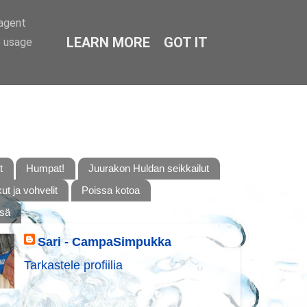
-agent
LEARN MORE
GOT IT
e usage
t
Humpat!
Juurakon Huldan seikkailut
t ja vohvelit
Poissa kotoa
ssä
Sari - CampaSimpukka
Tarkastele profiilia