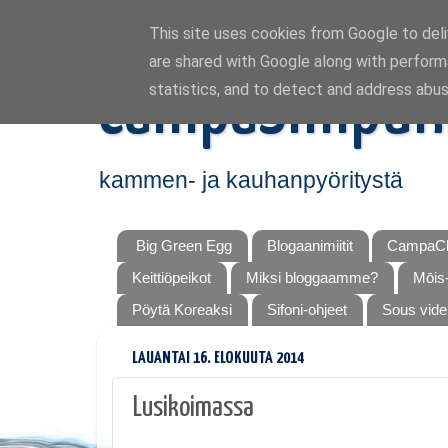
This site uses cookies from Google to deliv
are shared with Google along with perform
CampaSimpuk
statistics, and to detect and address abus
kammen- ja kauhanpyöritystä
Big Green Egg
Blogaanimiitit
CampaCh
Keittiöpeikot
Miksi bloggaamme?
Mōis-
Pöytä Koreaksi
Sifoni-ohjeet
Sous vide
LAUANTAI 16. ELOKUUTA 2014
Lusikoimassa