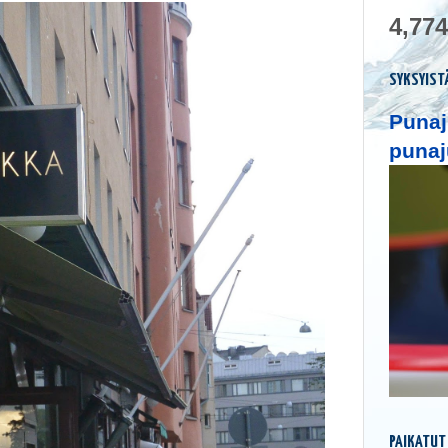
4,774
SYKSYIST
Punaj
punaj
PAIKATUT