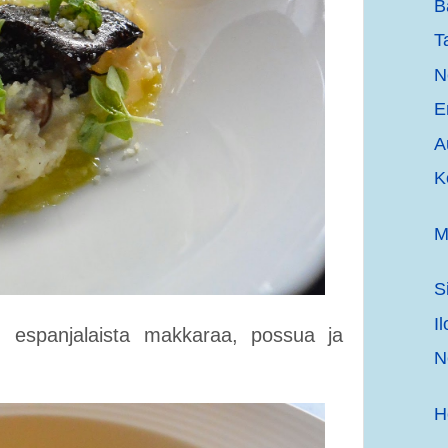
B
T
N
E
A
K
M
S
I
a, espanjalaista makkaraa, possua ja
N
H