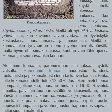
paikkoja, eikä
käydä lähellä
olevissa
paikoissa, kun
nehän nyt ovat
Kauppakadussa
aina saatavilla,
käydään sitten joskus toiste.
Meillä oli
nyt eikä viidestoista
päivä
-tiistai, kun kävimme aivan vartavasten Jyväskylän
keskustassa lounastamassa ja museoissa. Meillä oli
kummallakin työvuoroon meno myöhemmin iltapäivällä,
mutta hyvin ehti siinäkin ajassa, kunhan vain lähti ajoissa.
Hieman jäi seuraavaankin kertaan.
Aloitimme lounaalla, paremminhan sitä jaksaa täydellä
vatsalla.
Harmoonin lounas
muodostuu kahdesta
ruokalajista ja pikkumakeasta teen tai kahvin kanssa. Hintaa
tälle kokonaisuudelle tulee 12.50 €. Jos tekee mieli hieman
isompaa jälkiruokaa, lounaan hinta on 16 €. Ravintola
ilmoittaa päivittäin lounaan sisällön verkkosivuillaan, tuona
päivänä saimme alkuun
punasipulia ja juustoa.
Se oli
hauskan kirpeän makea annos, jossa sipuli rouskui
sopivasti hampaissa ja vuohenjuuston happamuus sopivasti
taittoi sipulin makeutta.