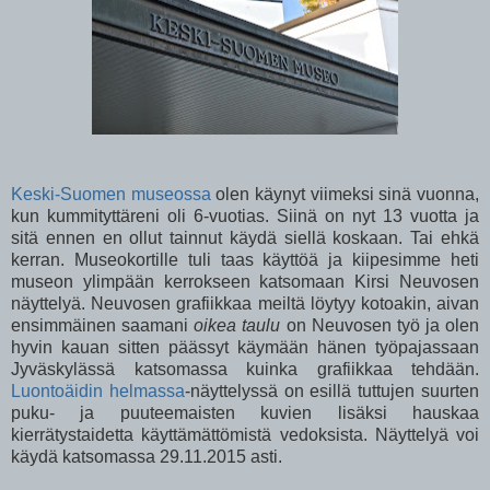
Keski-Suomen museossa
olen käynyt viimeksi sinä vuonna,
kun kummityttäreni oli 6-vuotias. Siinä on nyt 13 vuotta ja
sitä ennen en ollut tainnut käydä siellä koskaan. Tai ehkä
kerran. Museokortille tuli taas käyttöä ja kiipesimme heti
museon ylimpään kerrokseen katsomaan Kirsi Neuvosen
näyttelyä. Neuvosen grafiikkaa meiltä löytyy kotoakin, aivan
ensimmäinen saamani
oikea taulu
on Neuvosen työ ja olen
hyvin kauan sitten päässyt käymään hänen työpajassaan
Jyväskylässä katsomassa kuinka grafiikkaa tehdään.
Luontoäidin helmassa
-näyttelyssä on esillä tuttujen suurten
puku- ja puuteemaisten kuvien lisäksi hauskaa
kierrätystaidetta käyttämättömistä vedoksista. Näyttelyä voi
käydä katsomassa 29.11.2015 asti.