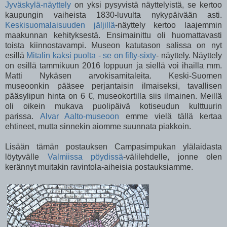
Jyväskylä-näyttely
on yksi pysyvistä näyttelyistä, se kertoo
kaupungin vaiheista 1830-luvulta nykypäivään asti.
Keskisuomalaisuuden jäljillä
-näyttely kertoo laajemmin
maakunnan kehityksestä. Ensimainittu oli huomattavasti
toista kiinnostavampi. Museon katutason salissa on nyt
esillä
Mitalin kaksi puolta - se on fifty-sixty
- näyttely. Näyttely
on esillä tammikuun 2016 loppuun ja siellä voi ihailla mm.
Matti Nykäsen arvokisamitaleita. Keski-Suomen
museoonkin pääsee perjantaisin ilmaiseksi, tavallisen
pääsylipun hinta on 6 €, museokortilla siis ilmainen. Meillä
oli oikein mukava puolipäivä kotiseudun kulttuurin
parissa.
Alvar Aalto-museoon
emme vielä tällä kertaa
ehtineet, mutta sinnekin aiomme suunnata piakkoin.
Lisään tämän postauksen Campasimpukan ylälaidasta
löytyvälle
Valmiissa pöydissä
-välilehdelle, jonne olen
kerännyt muitakin ravintola-aiheisia postauksiamme.