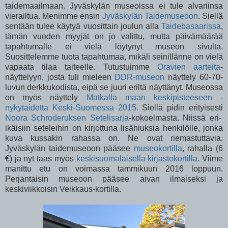
taidemaailmaan. Jyväskylän museoissa ei tule alvariinsa
vierailtua. Menimme ensin
Jyväskylän Taidemuseoon
. Siellä
sentään tulee käytyä vuosittain joulun alla
Taidebasaarissa
,
tämän vuoden myyjät on jo valittu, mutta päivämäärää
tapahtumalle ei vielä löytynyt museon sivulta.
Suosittelemme tuota tapahtumaa, mikäli seinillänne on vielä
vapaata tilaa taiteelle. Tutustuimme
Oravien aarteita
-
näyttelyyn, josta tuli mieleen
DDR-museon
näyttely 60-70-
luvun derkkukodista, eipä se juuri eriltä näyttänyt. Museossa
on myös näyttely
Matkalla maan keskipisteeseen -
nykytaidetta Keski-Suomessa 2015.
Siellä pidin erityisesti
Noora Schroderuksen Setelisarja
-kokoelmasta. Niissä eri-
ikäisiin seteleihin on kirjottuna lisähiuksia henkilölle, jonka
kuva kussakin rahassa on. Ne ovat riemastuttavia.
Jyväskylän taidemuseoon pääsee
museokortilla
, rahalla (6
€) ja nyt taas myös
keskisuomalaisella kirjastokortilla
. Viime
manittu etu on voimassa tammikuun 2016 loppuun.
Perjantaisin museoon pääsee aivan ilmaiseksi ja
keskiviikkoisin Veikkaus-kortilla.