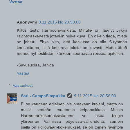
Vastaa
Anonyymi
9.11.2015 klo 20.50.00
Kiitos tästä Harmooni-vinkistä. Minulle on jäänyt Jykyn
ravintolaskenestä jotenkin nuiva kuva. En oikein tiedä, mistä
se johtuu. Ehkä siitä, että keskusta on niin S-ryhmän
kansoittama, niitä ketjuravintoloita on kovasti. Mutta tämä
menee nyt testilistani kärkeen seuraavaa reissua ajatellen.
-Savusuolaa, Janica
Vastaa
Vastaukset
Sari - CampaSimpukka
9.11.2015 klo 20.56.00
Ei se kauhean erilainen ole omakaan kuvani, mutta on
meillä sentään muutamia kelpopaikkoja. Muista
Harmooni-kokemuksistamme voi lukea blogin
yläreunan Valmiissa pöydissä-välilehdeltä, samoin
siellä on Pöllöwaari-kokemukset, se on toinen ravintola