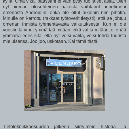
kyllä. Oma vika, päässäni ei vain pysy tuollaiset asiat. Olen
nyt hieman olosuhteiden pakosta vaihtanut puhelimeni
omenasta Androidiin, enkä ole ollut aikoihin niin pihalla.
Minulle on kerrottu (rakkaat työtoverit tietysti), että se johtuu
omenan ihmistä tyhmentävästä vaikutuksesta. Kun ei ole
vuosiin tarvinut ymmärtää mitään, eikä valita mitään, ei enää
ymmärrä edes sitä, että nyt voisi valita, voisi tehdä luurista
mieluisensa. Joo joo, uskotaan. Kai tämä tästä.
Tietotekniikkaosuuden jälkeen siirryimme historia- ja