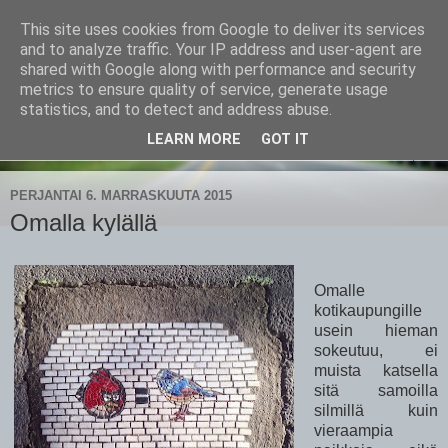
This site uses cookies from Google to deliver its services
CampaSimpukka
and to analyze traffic. Your IP address and user-agent are
shared with Google along with performance and security
metrics to ensure quality of service, generate usage
kammen- ja kauhanpyöritystä
statistics, and to detect and address abuse.
LEARN MORE
GOT IT
▼
PERJANTAI 6. MARRASKUUTA 2015
Omalla kylällä
Omalle
kotikaupungille
usein hieman
sokeutuu, ei
muista katsella
sitä samoilla
silmillä kuin
vieraampia