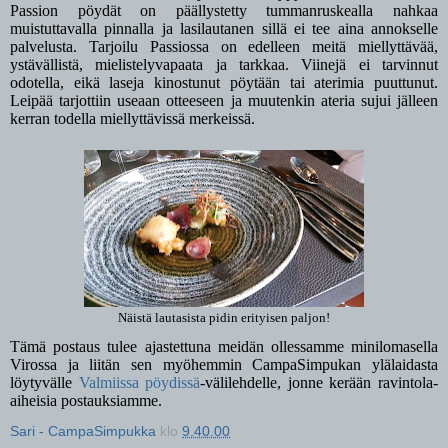
Passion pöydät on päällystetty tummanruskealla nahkaa
muistuttavalla pinnalla ja lasilautanen sillä ei tee aina annokselle
palvelusta. Tarjoilu Passiossa on edelleen meitä miellyttävää,
ystävällistä, mielistelyvapaata ja tarkkaa. Viinejä ei tarvinnut
odotella, eikä laseja kinostunut pöytään tai aterimia puuttunut.
Leipää tarjottiin useaan otteeseen ja muutenkin ateria sujui jälleen
kerran todella miellyttävissä merkeissä.
Näistä lautasista pidin erityisen paljon!
Tämä postaus tulee ajastettuna meidän ollessamme minilomasella
Virossa ja liitän sen myöhemmin CampaSimpukan ylälaidasta
löytyvälle
Valmiissa pöydissä
-välilehdelle, jonne kerään ravintola-
aiheisia postauksiamme.
Sari - CampaSimpukka
klo
9.40.00