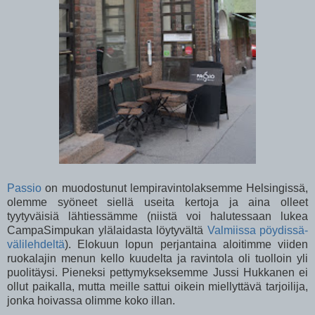
Passio
on muodostunut lempiravintolaksemme Helsingissä,
olemme syöneet siellä useita kertoja ja aina olleet
tyytyväisiä lähtiessämme (niistä voi halutessaan lukea
CampaSimpukan ylälaidasta löytyvältä
Valmiissa pöydissä-
välilehdeltä
). Elokuun lopun perjantaina aloitimme viiden
ruokalajin menun kello kuudelta ja ravintola oli tuolloin yli
puolitäysi. Pieneksi pettymykseksemme Jussi Hukkanen ei
ollut paikalla, mutta meille sattui oikein miellyttävä tarjoilija,
jonka hoivassa olimme koko illan.