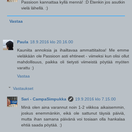
Passioon kannattaa kyllä mennä! :D Etenkin jos asutkin
vielä lähellä. :)
Vastaa
Paula
18.9.2016 klo 20.16.00
Kauniita annoksia ja ihailtavaa ammattitaitoa! Me emme
vieläkään ole Passioon asti ehtineet - viimeksi kun olisi ollut
mahdollisuus, paikka oli tietysti viimeistä pöytää myöten
varattu :)
Vastaa
Vastaukset
Sari - CampaSimpukka
19.9.2016 klo 7.15.00
Minä olen aina varannut noin 1-2 viikkoa aikaisemmin,
joskus enemmänkin, eikä ole sattunut täysiä päiviä,
mutta ihan samana päivänä voi tosiaan olla hankalaa
ehtiä saada pöytää. :)