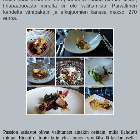
lihapääruoasta minulla ei ole valittamista. Päivällinen
kahdelta viinipaketin ja alkujuomien kanssa maksoi 270
euroa.
Passion astiastot olivat vaihtuneet ainakin osittain, mikä ilahdutti
minua. Eteeni ei tuotu kuin yksi annos rypyliäisellä lasilautasella.