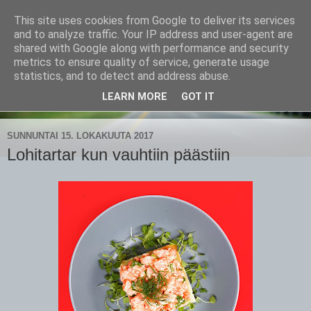
This site uses cookies from Google to deliver its services
CampaSimpukka
and to analyze traffic. Your IP address and user-agent are
shared with Google along with performance and security
metrics to ensure quality of service, generate usage
kammen- ja kauhanpyöritystä
statistics, and to detect and address abuse.
LEARN MORE
GOT IT
▼
SUNNUNTAI 15. LOKAKUUTA 2017
Lohitartar kun vauhtiin päästiin