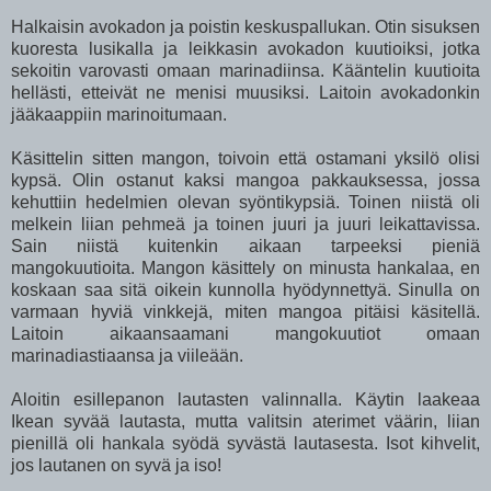
Halkaisin avokadon ja poistin keskuspallukan. Otin sisuksen
kuoresta lusikalla ja leikkasin avokadon kuutioiksi, jotka
sekoitin varovasti omaan marinadiinsa. Kääntelin kuutioita
hellästi, etteivät ne menisi muusiksi. Laitoin avokadonkin
jääkaappiin marinoitumaan.
Käsittelin sitten mangon, toivoin että ostamani yksilö olisi
kypsä. Olin ostanut kaksi mangoa pakkauksessa, jossa
kehuttiin hedelmien olevan syöntikypsiä. Toinen niistä oli
melkein liian pehmeä ja toinen juuri ja juuri leikattavissa.
Sain niistä kuitenkin aikaan tarpeeksi pieniä
mangokuutioita. Mangon käsittely on minusta hankalaa, en
koskaan saa sitä oikein kunnolla hyödynnettyä. Sinulla on
varmaan hyviä vinkkejä, miten mangoa pitäisi käsitellä.
Laitoin aikaansaamani mangokuutiot omaan
marinadiastiaansa ja viileään.
Aloitin esillepanon lautasten valinnalla. Käytin laakeaa
Ikean syvää lautasta, mutta valitsin aterimet väärin, liian
pienillä oli hankala syödä syvästä lautasesta. Isot kihvelit,
jos lautanen on syvä ja iso!