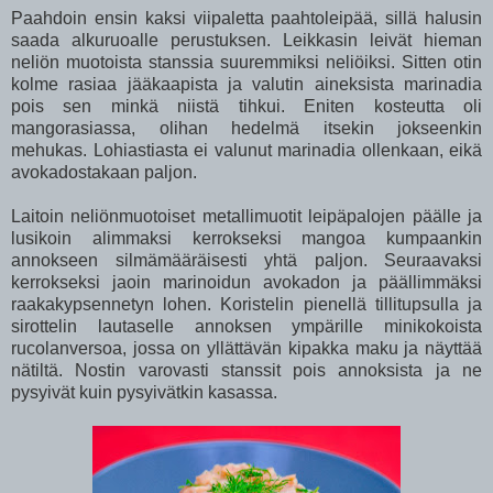
Paahdoin ensin kaksi viipaletta paahtoleipää, sillä halusin
saada alkuruoalle perustuksen. Leikkasin leivät hieman
neliön muotoista stanssia suuremmiksi neliöiksi. Sitten otin
kolme rasiaa jääkaapista ja valutin aineksista marinadia
pois sen minkä niistä tihkui. Eniten kosteutta oli
mangorasiassa, olihan hedelmä itsekin jokseenkin
mehukas. Lohiastiasta ei valunut marinadia ollenkaan, eikä
avokadostakaan paljon.
Laitoin neliönmuotoiset metallimuotit leipäpalojen päälle ja
lusikoin alimmaksi kerrokseksi mangoa kumpaankin
annokseen silmämääräisesti yhtä paljon. Seuraavaksi
kerrokseksi jaoin marinoidun avokadon ja päällimmäksi
raakakypsennetyn lohen. Koristelin pienellä tillitupsulla ja
sirottelin lautaselle annoksen ympärille minikokoista
rucolanversoa, jossa on yllättävän kipakka maku ja näyttää
nätiltä. Nostin varovasti stanssit pois annoksista ja ne
pysyivät kuin pysyivätkin kasassa.