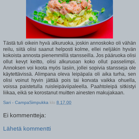
Tästä tuli oikein hyvä alkuruoka, joskin annoskoko oli vähän
reilu, siitä olisi saanut helposti kolme, ellei neljäkin hyvän
kokoista annosta pienemmillä stansseilla. Jos pääruoka olisi
ollut kevyt keitto, olisi alkuruoan koko ollut passelimpi.
Annoksen voi koota myös lasiin, jollei sopivia stansseja ole
käytettävissä. Alimpana oleva leipäpala oli aika turha, sen
olisi voinut hyvin jättää pois tai korvata vaikka ohuella,
voissa paistetulla ruisleipäviipaleella. Paahtoleipä sitkistyi
liikaa, eikä se korostanut muitten ainesten makujakaan.
Sari - CampaSimpukka
klo
8.17.00
Ei kommentteja:
Lähetä kommentti