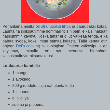
Perjantaina meillä oli
alkuruoaksi lihaa
ja pääruoaksi kalaa.
Launtaina sinksautimme homman toisin päin, eikä siinäkään
hassummin käynyt. Koska tartar ei ollut vaikeaa tehdä, eikä
pahaa syödä, kokeilimme samaa kalasta. Tällä kertaa otin
ohjeen
Del's cooking twist
-blogista. Ohjeen valkosipulia en
käyttänyt, minulla on nyt menossa hienoinen
valkosipulinvieroksuntakausi.
Lohtatartar kahdelle
1 mango
1 avokado
200 g ruodotonta ja nahatonta lohta
1 sitruuna
oliiviöljyä
suolaa ja pippuria