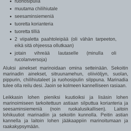
ruohosipulia
muutama chilihiutale
seesaminsiemeniä
tuoretta korianteria
tuoretta tilliä
2 viipaletta paahtoleipää (oli vähän tarpeeton,
eikä sitä ohjeessa ollutkaan)
jotain vihreää lautaselle (minulla oli
rucolanversoja)
Aluksi ainekset marinoidaan omina setteinään. Sekoitin
marinadin ainekset, sitruunamehun, oliiviöljyn, suolan,
pippurin, chilihiutaleet ja ruohosipulin silppuna. Marinadia
tulee olla reilu desi. Jaoin se kolmeen kannelliseen rasiaan.
Leikkasin lohen pieniksi kuutioiksi ja lisäsin lohen
marinoimiseen tarkoitettuun astiaan silputtua korianteria ja
seesaminsiemeniä (noin ruokalusikallisen). Laitoin
lohikuutiot marinadiin ja sekoitin kunnolla. Peitin astian
kannella ja laitoin lohen jääkaappiin marinoitumaan ja
raakakypsymään.