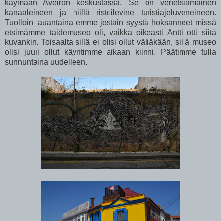
käymään Aveiron keskustassa. Se on venetsiamainen
kanaaleineen ja niillä risteilevine turistiajeluveneineen.
Tuolloin lauantaina emme jostain syystä hoksanneet missä
etsimämme taidemuseo oli, vaikka oikeasti Antti otti siitä
kuvankin. Toisaalta sillä ei olisi ollut väliäkään, sillä museo
olisi juuri ollut käyntimme aikaan kiinni. Päätimme tulla
sunnuntaina uudelleen.