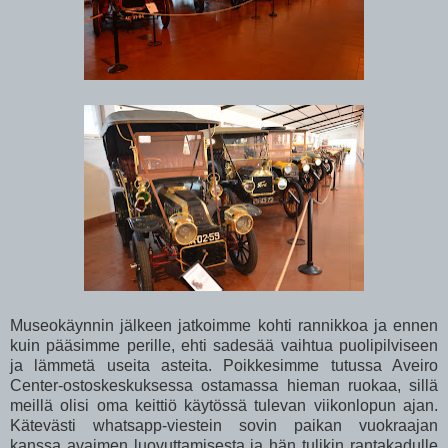
Museokäynnin jälkeen jatkoimme kohti rannikkoa ja ennen
kuin pääsimme perille, ehti sadesää vaihtua puolipilviseen
ja lämmetä useita asteita. Poikkesimme tutussa Aveiro
Center-ostoskeskuksessa ostamassa hieman ruokaa, sillä
meillä olisi oma keittiö käytössä tulevan viikonlopun ajan.
Kätevästi whatsapp-viestein sovin paikan vuokraajan
kanssa avaimen luovuttamisesta ja hän tulikin rantakadulle