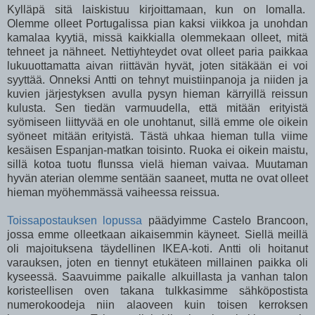
Kylläpä sitä laiskistuu kirjoittamaan, kun on lomalla.
Olemme olleet Portugalissa pian kaksi viikkoa ja unohdan
kamalaa kyytiä, missä kaikkialla olemmekaan olleet, mitä
tehneet ja nähneet. Nettiyhteydet ovat olleet paria paikkaa
lukuuottamatta aivan riittävän hyvät, joten sitäkään ei voi
syyttää. Onneksi Antti on tehnyt muistiinpanoja ja niiden ja
kuvien järjestyksen avulla pysyn hieman kärryillä reissun
kulusta. Sen tiedän varmuudella, että mitään erityistä
syömiseen liittyvää en ole unohtanut, sillä emme ole oikein
syöneet mitään erityistä. Tästä uhkaa hieman tulla viime
kesäisen Espanjan-matkan toisinto. Ruoka ei oikein maistu,
sillä kotoa tuotu flunssa vielä hieman vaivaa. Muutaman
hyvän aterian olemme sentään saaneet, mutta ne ovat olleet
hieman myöhemmässä vaiheessa reissua.
Toissapostauksen lopussa
päädyimme Castelo Brancoon,
jossa emme olleetkaan aikaisemmin käyneet. Siellä meillä
oli majoituksena täydellinen IKEA-koti. Antti oli hoitanut
varauksen, joten en tiennyt etukäteen millainen paikka oli
kyseessä. Saavuimme paikalle alkuillasta ja vanhan talon
koristeellisen oven takana tulkkasimme sähköpostista
numerokoodeja niin alaoveen kuin toisen kerroksen