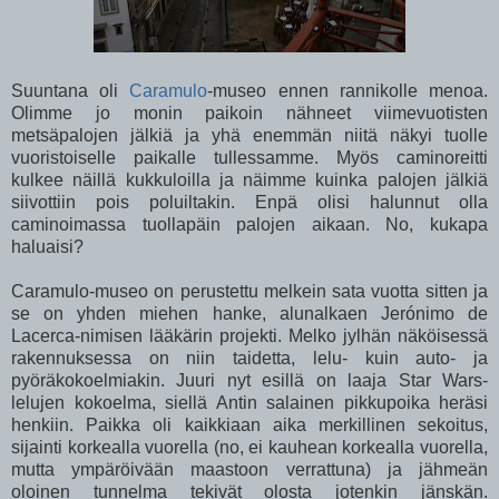
Suuntana oli
Caramulo
-museo ennen rannikolle menoa.
Olimme jo monin paikoin nähneet viimevuotisten
metsäpalojen jälkiä ja yhä enemmän niitä näkyi tuolle
vuoristoiselle paikalle tullessamme. Myös caminoreitti
kulkee näillä kukkuloilla ja näimme kuinka palojen jälkiä
siivottiin pois poluiltakin. Enpä olisi halunnut olla
caminoimassa tuollapäin palojen aikaan. No, kukapa
haluaisi?
Caramulo-museo on perustettu melkein sata vuotta sitten ja
se on yhden miehen hanke, alunalkaen Jerónimo de
Lacerca-nimisen lääkärin projekti. Melko jylhän näköisessä
rakennuksessa on niin taidetta, lelu- kuin auto- ja
pyöräkokoelmiakin. Juuri nyt esillä on laaja Star Wars-
lelujen kokoelma, siellä Antin salainen pikkupoika heräsi
henkiin. Paikka oli kaikkiaan aika merkillinen sekoitus,
sijainti korkealla vuorella (no, ei kauhean korkealla vuorella,
mutta ympäröivään maastoon verrattuna) ja jähmeän
oloinen tunnelma tekivät olosta jotenkin jänskän.