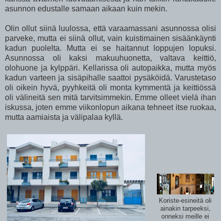
asunnon edustalle samaan aikaan kuin mekin.
Olin ollut siinä luulossa, että varaamassani asunnossa olisi
parveke, mutta ei siinä ollut, vain kuistimainen sisäänkäynti
kadun puolelta. Mutta ei se haitannut loppujen lopuksi.
Asunnossa oli kaksi makuuhuonetta, valtava keittiö,
olohuone ja kylppäri. Kellarissa oli autopaikka, mutta myös
kadun varteen ja sisäpihalle saattoi pysäköidä. Varustetaso
oli oikein hyvä, pyyhkeitä oli monta kymmentä ja keittiössä
oli välineitä sen mitä tarvitsimmekin. Emme olleet vielä ihan
iskussa, joten emme viikonlopun aikana tehneet itse ruokaa,
mutta aamiaista ja välipalaa kyllä.
Koriste-esineitä oli
ainakin tarpeeksi,
onneksi meille ei