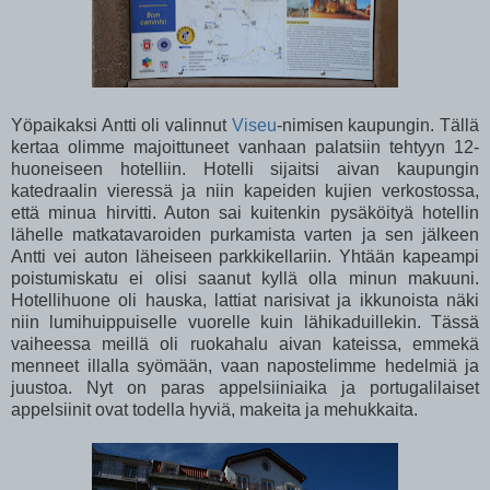
Yöpaikaksi Antti oli valinnut
Viseu
-nimisen kaupungin. Tällä
kertaa olimme majoittuneet vanhaan palatsiin tehtyyn 12-
huoneiseen hotelliin. Hotelli sijaitsi aivan kaupungin
katedraalin vieressä ja niin kapeiden kujien verkostossa,
että minua hirvitti. Auton sai kuitenkin pysäköityä hotellin
lähelle matkatavaroiden purkamista varten ja sen jälkeen
Antti vei auton läheiseen parkkikellariin. Yhtään kapeampi
poistumiskatu ei olisi saanut kyllä olla minun makuuni.
Hotellihuone oli hauska, lattiat narisivat ja ikkunoista näki
niin lumihuippuiselle vuorelle kuin lähikaduillekin. Tässä
vaiheessa meillä oli ruokahalu aivan kateissa, emmekä
menneet illalla syömään, vaan napostelimme hedelmiä ja
juustoa. Nyt on paras appelsiiniaika ja portugalilaiset
appelsiinit ovat todella hyviä, makeita ja mehukkaita.