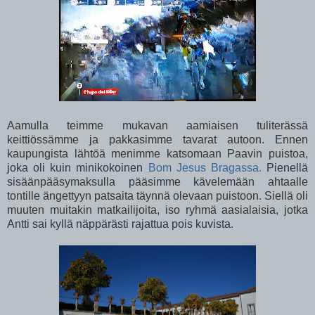
Aamulla teimme mukavan aamiaisen tuliterässä
keittiössämme ja pakkasimme tavarat autoon. Ennen
kaupungista lähtöä menimme katsomaan Paavin puistoa,
joka oli kuin minikokoinen
Bom Jesus Bragassa.
Pienellä
sisäänpääsymaksulla pääsimme kävelemään ahtaalle
tontille ängettyyn patsaita täynnä olevaan puistoon. Siellä oli
muuten muitakin matkailijoita, iso ryhmä aasialaisia, jotka
Antti sai kyllä näppärästi rajattua pois kuvista.