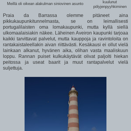
kuulunut
Meillä oli oikean alakulman siniovinen asunto
pölyjenpyyhkiminen
Praia da Barrassa olemme pitäneet aina
pikkukaupunkitunnelmasta, se on leimallisesti
portugalilaisten oma lomakaupunki, mutta kyllä siellä
ulkomaalaisiakin näkee. Läheinen Aveiron kaupunki tarjoaa
kaikki tarvittavat palvelut, mutta kauppoja ja ravintoloita on
rantakaistaleellakin aivan riittävästi. Kesäkausi ei ollut vielä
lainkaan alkanut, hyvänen aika, olihan vasta maaliskuun
loppu. Rannan puiset kulkukäytävät olivat paljolti hiekan
peitossa ja useat baarit ja muut rantapalvelut vielä
suljettuja.