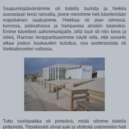
Saapumispäivänämme oli todella tuulista ja hiekka
suorastaan lensi rannalla, jonne menimme heti kävelemään
majoituksen saatuamme. Hiekkaa oli pian silmissä,
korvissa, päänahassa ja hampaissa ainakin tarpeeksi.
Emme kävelleet aallonmurtajalle, sillä tuuli oli niin kova ja
viileä. Rannan lempparibaarimme näytti siltä, että sesonki
alkaa joskus kuukauden kuluttua, osa avoterassista oli
hiekkakinosten vallassa.
Tuttu sushipaikka oli pimeänä, mistä olimme todella
pettyneitä. Tripakioskit olivat auki ja yhdestä ostimmekin heti