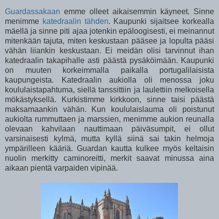
Guardassakaan
emme olleet aikaisemmin käyneet. Sinne
menimme
katedraalin tähden
. Kaupunki sijaitsee korkealla
mäellä ja sinne piti ajaa jotenkin epäloogisesti, ei meinannut
mitenkään tajuta, miten keskustaan pääsee ja lopulta pääsi
vähän liiankin keskustaan. Ei meidän olisi tarvinnut ihan
katedraalin takapihalle asti päästä pysäköimään. Kaupunki
on muuten korkeimmalla paikalla portugalilaisista
kaupungeista. Katedraalin aukiolla oli menossa joku
koululaistapahtuma, siellä tanssittiin ja laulettiin melkoisella
mökästyksellä. Kurkistimme kirkkoon, sinne taisi päästä
maksamaankin vähän. Kun koululaislauma oli poistunut
aukiolta rummuttaen ja marssien, menimme aukion reunalla
olevaan kahvilaan nauttimaan päiväsumpit, ei ollut
varsinaisesti kylmä, mutta kyllä siinä sai takin helmoja
ympärilleen kääriä. Guardan kautta kulkee myös keltaisin
nuolin merkitty caminoreitti, merkit saavat minussa aina
aikaan pientä varpaiden vipinää.