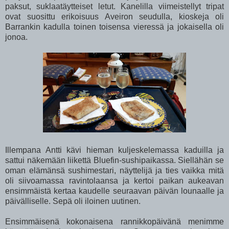
paksut, suklaatäytteiset letut. Kanelilla viimeistellyt tripat
ovat suosittu erikoisuus Aveiron seudulla, kioskeja oli
Barrankin kadulla toinen toisensa vieressä ja jokaisella oli
jonoa.
Illempana Antti kävi hieman kuljeskelemassa kaduilla ja
sattui näkemään liikettä Bluefin-sushipaikassa. Siellähän se
oman elämänsä sushimestari, näyttelijä ja ties vaikka mitä
oli siivoamassa ravintolaansa ja kertoi paikan aukeavan
ensimmäistä kertaa kaudelle seuraavan päivän lounaalle ja
päivälliselle. Sepä oli iloinen uutinen.
Ensimmäisenä kokonaisena rannikkopäivänä menimme