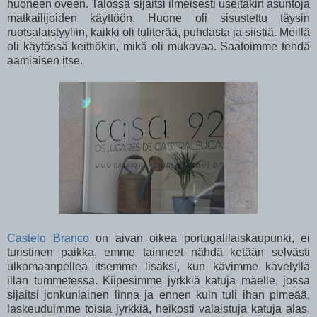
huoneen oveen. Talossa sijaitsi ilmeisesti useitakin asuntoja
matkailijoiden käyttöön. Huone oli sisustettu täysin
ruotsalaistyyliin, kaikki oli tuliterää, puhdasta ja siistiä. Meillä
oli käytössä keittiökin, mikä oli mukavaa. Saatoimme tehdä
aamiaisen itse.
Castelo Branco
on aivan oikea portugalilaiskaupunki, ei
turistinen paikka, emme tainneet nähdä ketään selvästi
ulkomaanpelleä itsemme lisäksi, kun kävimme kävelyllä
illan tummetessa. Kiipesimme jyrkkiä katuja mäelle, jossa
sijaitsi jonkunlainen linna ja ennen kuin tuli ihan pimeää,
laskeuduimme toisia jyrkkiä, heikosti valaistuja katuja alas,