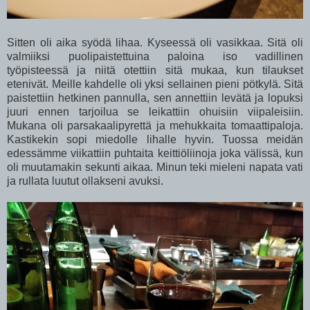
Sitten oli aika syödä lihaa. Kyseessä oli vasikkaa. Sitä oli
valmiiksi puolipaistettuina paloina iso vadillinen
työpisteessä ja niitä otettiin sitä mukaa, kun tilaukset
etenivät. Meille kahdelle oli yksi sellainen pieni pötkylä. Sitä
paistettiin hetkinen pannulla, sen annettiin levätä ja lopuksi
juuri ennen tarjoilua se leikattiin ohuisiin viipaleisiin.
Mukana oli parsakaalipyrettä ja mehukkaita tomaattipaloja.
Kastikekin sopi miedolle lihalle hyvin. Tuossa meidän
edessämme viikattiin puhtaita keittiöliinoja joka välissä, kun
oli muutamakin sekunti aikaa. Minun teki mieleni napata vati
ja rullata luutut ollakseni avuksi.