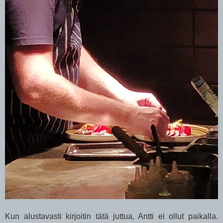
Kun alustavasti kirjoitin tätä juttua, Antti ei ollut paikalla.