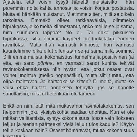
Ajattelin, että voisin kysyä häneltä muistaisiko hän
paremmin noita kahta annosta ja voisin korjata postausta.
Mutta ei hänkään muistanut. Mietimme sitten, mitä se oikein
tarkoittaa. Emmekö olleet tarkkaavaisia, olimmeko
hiprakassa, eikö meitä kiinnostanut, onko meille se ja sama,
mitä suuhunsa lappaa? No ei. Tai ehkä pikkuisen
hiprakassa, sillä olimme käyneet predrinkilläkin ennnen
ravintolaa. Mutta ihan varmasti kiinnosti, ihan varmasti
kuuntelimme eikä ollut ollenkaan se ja sama mitä söimme.
Silti emme muista, kokonaisuus, tunnelma ja positiivinen (ai
että, en sano
pöhinä
, en varmasti sano) kuhina tekivät
ravintokokemuksesta niin hyvän, että jotkut osaset ovat
voinet unohtua (melko nopeastikin), mutta silti tuntuu, että
olipa mahtavaa. Ja haittaako se sitten? Ei meitä, mutta se
voisi ehkä haitata annoksen tehnyttä, jos se hänelle
sanottaisiin, mikä ei tietenkään ole tarpeen.
Ehkä on niin, että mitä mukavampi ravintolakokemus, sen
helpommin joku yksityiskohta saattaa unohtua. Kun ei ole
mitään valittamista, syntyy kokonaisuus, jossa vain ilokseen
leijuu ja aterian päätteeksi vielä leijuu ulos kadulle? Käykö
teille koskaan näin? Osaset hämärtyvät, mutta kokonaisuus
kirkastuu?