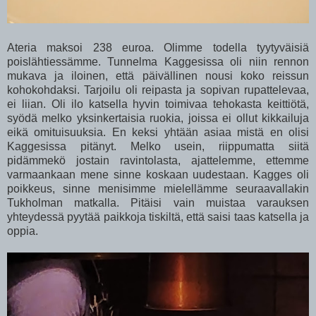
Ateria maksoi 238 euroa. Olimme todella tyytyväisiä
poislähtiessämme. Tunnelma Kaggesissa oli niin rennon
mukava ja iloinen, että päivällinen nousi koko reissun
kohokohdaksi. Tarjoilu oli reipasta ja sopivan rupattelevaa,
ei liian. Oli ilo katsella hyvin toimivaa tehokasta keittiötä,
syödä melko yksinkertaisia ruokia, joissa ei ollut kikkailuja
eikä omituisuuksia. En keksi yhtään asiaa mistä en olisi
Kaggesissa pitänyt. Melko usein, riippumatta siitä
pidämmekö jostain ravintolasta, ajattelemme, ettemme
varmaankaan mene sinne koskaan uudestaan. Kagges oli
poikkeus, sinne menisimme mielellämme seuraavallakin
Tukholman matkalla. Pitäisi vain muistaa varauksen
yhteydessä pyytää paikkoja tiskiltä, että saisi taas katsella ja
oppia.