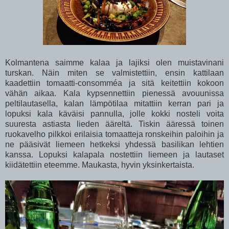
Kolmantena saimme kalaa ja lajiksi olen muistavinani
turskan. Näin miten se valmistettiin, ensin kattilaan
kaadettiin tomaatti-consomméa ja sitä keitettiin kokoon
vähän aikaa. Kala kypsennettiin pienessä avouunissa
peltilautasella, kalan lämpötilaa mitattiin kerran pari ja
lopuksi kala käväisi pannulla, jolle kokki nosteli voita
suuresta astiasta lieden ääreltä. Tiskin ääressä toinen
ruokavelho pilkkoi erilaisia tomaatteja ronskeihin paloihin ja
ne pääsivät liemeen hetkeksi yhdessä basilikan lehtien
kanssa. Lopuksi kalapala nostettiin liemeen ja lautaset
kiidätettiin eteemme. Maukasta, hyvin yksinkertaista.