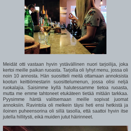
Meidät otti vastaan hyvin ystävällinen nuori tarjoilija, joka
kertoi meille paikan ruoasta. Tarjolla oli lyhyt menu, jossa oli
noin 10 annosta. Hän suositteli meitä ottamaan annoksista
kootun keittiömestarin suosittelumenun, jossa olisi neljä
ruokalajia. Saisimme kyllä halutessamme tietoa ruoasta,
mutta me emme tahtoneet etukäteen tietää mitään tarkkaa.
Pyysimme häntä valitsemaan meille sopivat juomat
annoksiin. Ravintola oli melkein täysi heti ensi hetkistä ja
iloinen puheensorina oli sillä tasolla, että saattoi hyvin itse
jutella hillitysti, eikä muiden jutut häirinneet.