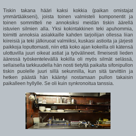
Tiskin takana hääri kaksi kokkia (paikan omistajat
ymmärtääkseni), joista toinen valmisteli komponentit ja
toinen sommitteli ne annoksiksi meidän tiskin äärellä
istuvien silmien alla. Yksi kokintakkinen teki apuhommia,
toimitti annoksia asiakkaille kahden tarjoilijan ollessa liian
kiireisiä ja teki jälkiruoat valmiiksi, kuskasi astioita ja järjesti
paikkoja loputtomasti, niin että koko ajan kokeilla oli kätensä
ulottuvilla juuri oikeat astiat ja työvälineet. Ilmeisesti lieden
ääressä työskentelevällä kokilla oli myös silmät selässä,
sellaisella tarkkuudella hän nosti tietyltä paikalta sifonipullon
tiskin puolelle juuri sillä sekunnilla, kun sitä tarvittiin ja
hetken päästä hän kääntyi nostamaan pullon takaisin
paikalleen hyllylle. Se oli kuin synkronoitua tanssia.