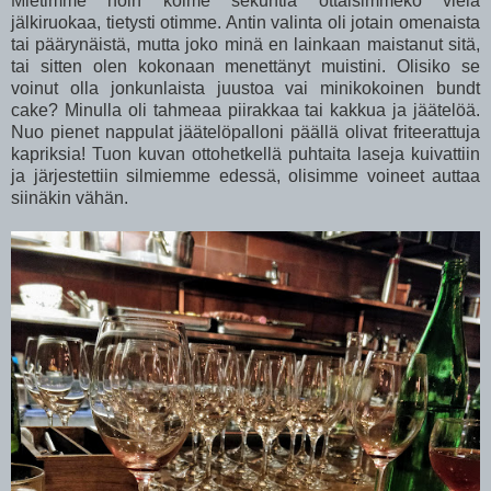
Mietimme noin kolme sekuntia ottaisimmeko vielä
jälkiruokaa, tietysti otimme. Antin valinta oli jotain omenaista
tai päärynäistä, mutta joko minä en lainkaan maistanut sitä,
tai sitten olen kokonaan menettänyt muistini. Olisiko se
voinut olla jonkunlaista juustoa vai minikokoinen bundt
cake? Minulla oli tahmeaa piirakkaa tai kakkua ja jäätelöä.
Nuo pienet nappulat jäätelöpalloni päällä olivat friteerattuja
kapriksia! Tuon kuvan ottohetkellä puhtaita laseja kuivattiin
ja järjestettiin silmiemme edessä, olisimme voineet auttaa
siinäkin vähän.