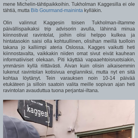
mene Michelin-tähtipaikkoihin. Tukholman Kaggesilla ei ole
tähtiä, mutta
Bib Gourmand-maininta
kylläkin.
Olin valinnut Kaggesin toisen Tukholman-iltamme
päivällispaikaksi trip advisorin avulla, lähinnä minua
kiinnostivat ravintolat, joihin olisi helppo kulkea ja
hintatasokin saisi olla kohtuullinen, olisihan meillä tuolloin
takana jo kalliimpi ateria Oslossa. Kagges vaikutti heti
kiinnostavalta, vaikkakin niiden omat sivut eivät kauhean
informatiiviset olekaan. Piti käyttää vapaaehtoisruotsiakin,
ymmärsin kyllä riittävästi. Aivan kuin olisin aikaisemmin
lukenut ravintolan kotisivua englanniksi, mutta nyt en sitä
kohtaa löytänyt. Tein varauksen noin 10-14 päivää
etukäteen ja silloin saatoin valita meille sopivan ajan heti
ravintolan avauduttua tuona perjantai-iltana.