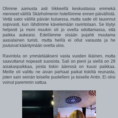
Olimme aamusta asti liikkeellä keskustassa emmekä
menneet välillä Skärholmenin hotelliimme ennen päivällistä.
Vettä satoi välillä päivän kuluessa, mutta sade oli tauonnut
sopivasti, kun lähdimme kävelemään ravintolaan. Se löytyi
helposti ja moni muukin oli jo ovella odottamassa, että
paikka aukeaisi. Edellämme sisään pujahti muutama
aasialainen turisti, mutta heillä ei ollut varausta ja he
joutuivat kääntymään ovelta ulos.
Ravintola on ymmärtääkseni vasta vuoden ikäinen, mutta
saavuttanut nopeasti suosiota. Sali on pieni ja siellä on 28
asiakaspaikkaa, joista tiskin ääressä on kuusi paikkaa.
Meille oli valittu ne aivan parhaat paikat tiskiltä reunasta,
joten sain seinän toiselle puolelleni ja toiselle Antin. Ei olisi
voinut paremmin sattua.