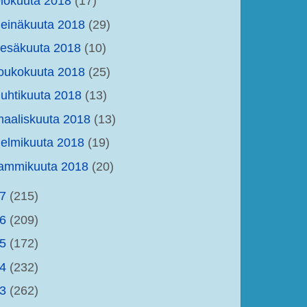
lokuuta 2018
(17)
einäkuuta 2018
(29)
kesäkuuta 2018
(10)
oukokuuta 2018
(25)
uhtikuuta 2018
(13)
aaliskuuta 2018
(13)
elmikuuta 2018
(19)
tammikuuta 2018
(20)
17
(215)
16
(209)
15
(172)
14
(232)
13
(262)