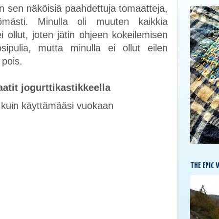
en sen näköisiä paahdettuja tomaatteja,
tömästi. Minulla oli muuten kaikkia
i ollut, joten jätin ohjeen kokeilemisen
kosipulia, mutta minulla ei ollut eilen
 pois.
tit jogurttikastikkeella
n kuin käyttämääsi vuokaan
THE EPIC 