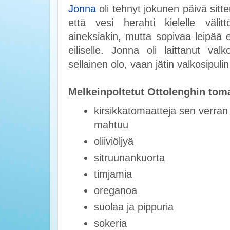
Jonna
oli tehnyt jokunen päivä sitt
että vesi herahti kielelle välit
aineksiakin, mutta sopivaa leipää e
eiliselle. Jonna oli laittanut val
sellainen olo, vaan jätin valkosipulin
Melkeinpoltetut Ottolenghin tomaa
kirsikkatomaatteja sen verra
mahtuu
oliiviöljyä
sitruunankuorta
timjamia
oreganoa
suolaa ja pippuria
sokeria