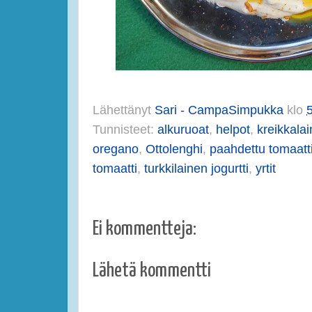
Lähettänyt
Sari - CampaSimpukka
klo
Tunnisteet:
alkuruoat
,
helpot
,
kreikkalai
oregano
,
Ottolenghi
,
paahdettu tomaatt
tomaatti
,
turkkilainen jogurtti
,
yrtit
Ei kommentteja:
Lähetä kommentti