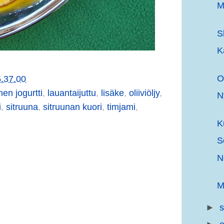
M
S
K
O
5.37.00
nen jogurtti
,
lauantaijuttu
,
lisäke
,
oliiviöljy
,
N
i
,
sitruuna
,
sitruunan kuori
,
timjami
,
K
S
N
M
►
s