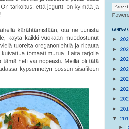
On tarkoitus, että jogurtti on kylmää ja
!
Power
ähellä kärähtämistään, ota ne uunista
CAMPA-AR
alle, käytä kaikki vuokaan muodostunut
►
20
 vielä tuoreita oreganonlehtiä ja ripauta
►
20
 kuivattua tomaattimurua. Laita tarjolle
►
20
 tämä heti vai nopeasti. Meillä oli tätä
adassa kypsennetyn possun sisäfileen
►
20
►
20
►
20
►
20
►
20
▼
20
►
j