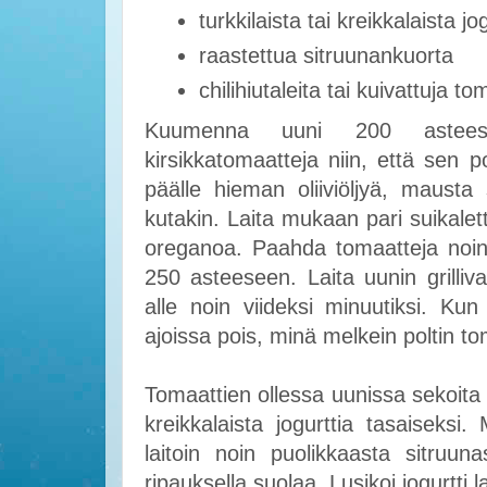
turkkilaista tai kreikkalaista jo
raastettua sitruunankuorta
chilihiutaleita tai kuivattuja t
Kuumenna uuni 200 astees
kirsikkatomaatteja niin, että sen p
päälle hieman oliiviöljyä, mausta s
kutakin. Laita mukaan pari suikalet
oreganoa. Paahda tomaatteja noin
250 asteeseen. Laita uunin grilli
alle noin viideksi minuutiksi. Ku
ajoissa pois, minä melkein poltin to
Tomaattien ollessa uunissa sekoita k
kreikkalaista jogurttia tasaiseksi
laitoin noin puolikkaasta sitruu
ripauksella suolaa. Lusikoi jogurtti la