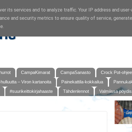
er its services and to analyze traffic. Your IP address and user
ance and security metrics to ensure quality of service, generat
ka
e.
urrot
CampaKimarat
CampaSanasto
Crock Pot-ohjee
hulluutta – Viron kartanoita
Painekattila-kokkailua
Pannukaku
#suurikeittokirjahaaste
Tähdenlennot
Valmiissa pöydi