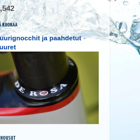
,542
Ä RUOKAA
uurignocchit ja paahdetut
uuret
 HOUSUT