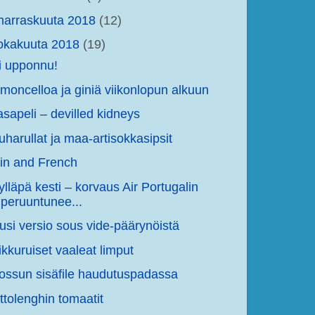
arraskuuta 2018
(12)
okakuuta 2018
(19)
i upponnu!
imoncelloa ja giniä viikonlopun alkuun
asapeli – devilled kidneys
uharullat ja maa-artisokkasipsit
in and French
ylläpä kesti – korvaus Air Portugalin
peruuntunee...
usi versio sous vide-päärynöistä
ikkuruiset vaaleat limput
ossun sisäfile haudutuspadassa
ttolenghin tomaatit