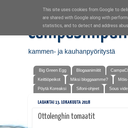
This site uses cookies from Google to deliv
are shared with Google along with perform
CampaSimpuk
statistics, and to detect and address abus
kammen- ja kauhanpyöritystä
Big Green Egg
Blogaanimiitit
CampaCh
Keittiöpeikot
Miksi bloggaamme?
Mōis-
Pöytä Koreaksi
Sifoni-ohjeet
Sous vide
LAUANTAI 13. LOKAKUUTA 2018
Ottolenghin tomaatit