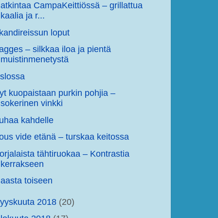
atkintaa CampaKeittiössä – grillattua
kaalia ja r...
kandireissun loput
agges – silkkaa iloa ja pientä
muistinmenetystä
slossa
yt kuopaistaan purkin pohjia –
sokerinen vinkki
uhaa kahdelle
ous vide etänä – turskaa keitossa
orjalaista tähtiruokaa – Kontrastia
kerrakseen
aasta toiseen
yyskuuta 2018
(20)