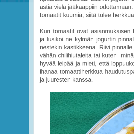
astia vielä jääkaappiin odottamaan. 
tomaatit kuumia, siitä tulee herkkua
Kun tomaatit ovat asianmukaisen l
ja lusikoi ne kylmän jogurtin pinn
nestekin kastikkeena. Riivi pinnalle
vähän chilihiutaleita tai kuten minä
hyvää leipää ja mieti, että loppuuko
ihanaa tomaattiherkkua haudutusp
ja juuresten kanssa.