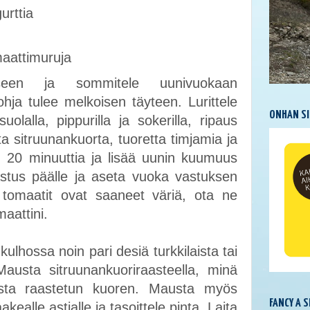
gurttia
omaattimuruja
een ja sommitele uunivuokaan
ohja tulee melkoisen täyteen. Lurittele
ONHAN SI
uolalla, pippurilla ja sokerilla, ripaus
ta sitruunankuorta, tuoretta timjamia ja
 20 minuuttia ja lisää uunin kuumuus
vastus päälle ja aseta vuoka vastuksen
n tomaatit ovat saaneet väriä, ota ne
maattini.
ulhossa noin pari desiä turkkilaista tai
. Mausta sitruunankuoriraasteella, minä
nasta raastetun kuoren. Mausta myös
FANCY A 
akealle astialle ja tasoittele pinta. Laita