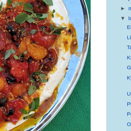
►
m
▼
l
E
L
T
K
G
K
U
P
P
O