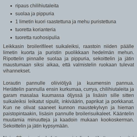
ripaus chilihiutaleita
suolaa ja pippuria
1 limetin kuori raastettuna ja mehu puristettuna
tuoretta korianteria
tuoretta ruohosipulia
Leikkasin broilerifileet suikaleiksi, raastoin niiden päälle
limetin kuorta ja puristin puolikkaan hedelmän mehun.
Ripottelin pinnalle suolaa ja pippuria, sekoittelin ja jätin
maustumaan siksi aikaa, että valmistelin ruokaan tulevat
vihannekset.
Lorautin pannulle oliiviöljyä ja kuumensin pannua.
Herättelin pannulla ensin kurkumaa, currya, chilihiutaleita ja
garam masalaa kuumassa öljyssä ja lisäsin sille sitten
suikaleiksi leikatut sipulit, inkiväärin, paprikat ja porkkanat.
Kun ne olivat saaneet kunnon maustekylvyn ja hieman
paistopintaakin, lisäsin pannulle broilerisuikaleet. Kääntelin
muutamia minuutteja ja kaadoin mukaan kookoskerman.
Sekoittelin ja jätin kypsymään.