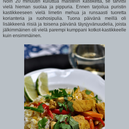
Noin 20 minuutin kuluttua maistelin kastiketta, se tarvitsi
vielä hieman suolaa ja pippuria. Ennen tarjoilua puristin
kastikkeeseen vielä limetin mehua ja runsaasti tuoretta
korianteria ja ruohosipulia. Tuona päivänä meillä oli
lisäkkeenä riisiä ja toisena päivänä täysjyvänuudelia, joista
jälkimmäinen oli vielä parempi kumppani kotkot-kastikkeelle
kuin ensimmäinen.