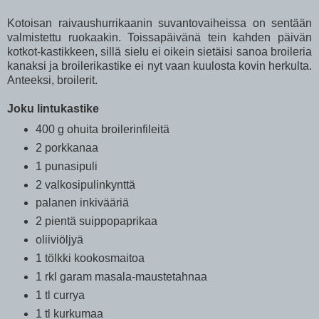
Kotoisan raivaushurrikaanin suvantovaiheissa on sentään
valmistettu ruokaakin. Toissapäivänä tein kahden päivän
kotkot-kastikkeen, sillä sielu ei oikein sietäisi sanoa broileria
kanaksi ja broilerikastike ei nyt vaan kuulosta kovin herkulta.
Anteeksi, broilerit.
Joku lintukastike
400 g ohuita broilerinfileitä
2 porkkanaa
1 punasipuli
2 valkosipulinkynttä
palanen inkivääriä
2 pientä suippopaprikaa
oliiviöljyä
1 tölkki kookosmaitoa
1 rkl garam masala-maustetahnaa
1 tl currya
1 tl kurkumaa