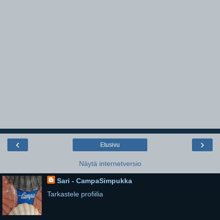
‹
›
Etusivu
Näytä internetversio
Sari - CampaSimpukka
Tarkastele profiilia