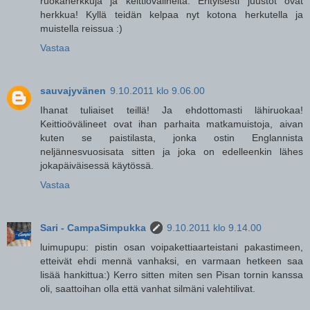
ruokaherkkuja ja keittiövälineitä. Erityisesti juustot ovat
herkkua! Kyllä teidän kelpaa nyt kotona herkutella ja
muistella reissua :)
Vastaa
sauvajyvänen
9.10.2011 klo 9.06.00
Ihanat tuliaiset teillä! Ja ehdottomasti lähiruokaa!
Keittioövälineet ovat ihan parhaita matkamuistoja, aivan
kuten se paistilasta, jonka ostin Englannista
neljännesvuosisata sitten ja joka on edelleenkin lähes
jokapäiväisessä käytössä.
Vastaa
Sari - CampaSimpukka
9.10.2011 klo 9.14.00
luimupupu: pistin osan voipakettiaarteistani pakastimeen,
etteivät ehdi mennä vanhaksi, en varmaan hetkeen saa
lisää hankittua:) Kerro sitten miten sen Pisan tornin kanssa
oli, saattoihan olla että vanhat silmäni valehtilivat.