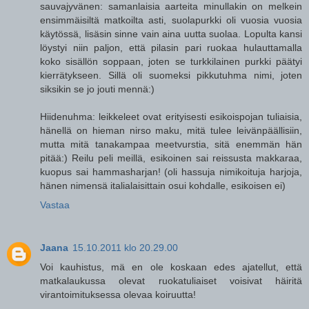
sauvajyvänen: samanlaisia aarteita minullakin on melkein
ensimmäisiltä matkoilta asti, suolapurkki oli vuosia vuosia
käytössä, lisäsin sinne vain aina uutta suolaa. Lopulta kansi
löystyi niin paljon, että pilasin pari ruokaa hulauttamalla
koko sisällön soppaan, joten se turkkilainen purkki päätyi
kierrätykseen. Sillä oli suomeksi pikkutuhma nimi, joten
siksikin se jo jouti mennä:)
Hiidenuhma: leikkeleet ovat erityisesti esikoispojan tuliaisia,
hänellä on hieman nirso maku, mitä tulee leivänpäällisiin,
mutta mitä tanakampaa meetvurstia, sitä enemmän hän
pitää:) Reilu peli meillä, esikoinen sai reissusta makkaraa,
kuopus sai hammasharjan! (oli hassuja nimikoituja harjoja,
hänen nimensä italialaisittain osui kohdalle, esikoisen ei)
Vastaa
Jaana
15.10.2011 klo 20.29.00
Voi kauhistus, mä en ole koskaan edes ajatellut, että
matkalaukussa olevat ruokatuliaiset voisivat häiritä
virantoimituksessa olevaa koiruutta!