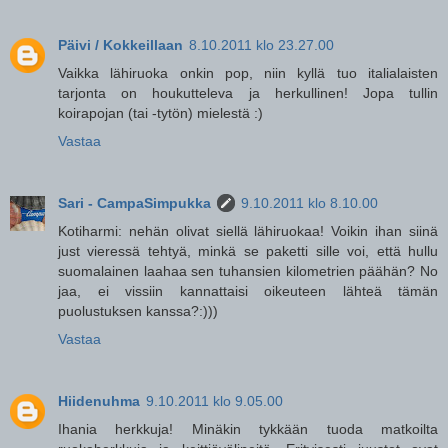
Päivi / Kokkeillaan
8.10.2011 klo 23.27.00
Vaikka lähiruoka onkin pop, niin kyllä tuo italialaisten
tarjonta on houkutteleva ja herkullinen! Jopa tullin
koirapojan (tai -tytön) mielestä :)
Vastaa
Sari - CampaSimpukka
9.10.2011 klo 8.10.00
Kotiharmi: nehän olivat siellä lähiruokaa! Voikin ihan siinä
just vieressä tehtyä, minkä se paketti sille voi, että hullu
suomalainen laahaa sen tuhansien kilometrien päähän? No
jaa, ei vissiin kannattaisi oikeuteen lähteä tämän
puolustuksen kanssa?:)))
Vastaa
Hiidenuhma
9.10.2011 klo 9.05.00
Ihania herkkuja! Minäkin tykkään tuoda matkoilta