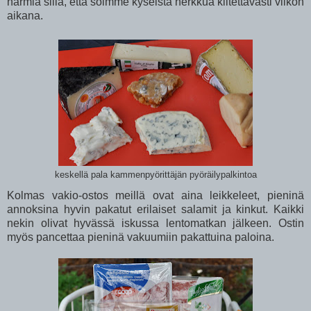
harmia sillä, että söimme kyseistä herkkua kiitettävästi viikon
aikana.
keskellä pala kammenpyörittäjän pyöräilypalkintoa
Kolmas vakio-ostos meillä ovat aina leikkeleet, pieninä
annoksina hyvin pakatut erilaiset salamit ja kinkut. Kaikki
nekin olivat hyvässä iskussa lentomatkan jälkeen. Ostin
myös pancettaa pieninä vakuumiin pakattuina paloina.