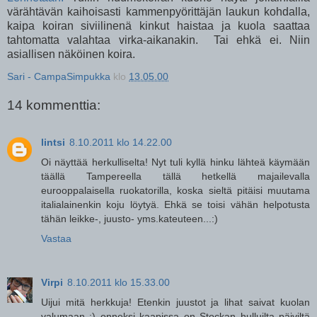
värähtävän kaihoisasti kammenpyörittäjän laukun kohdalla,
kaipa koiran siviilinenä kinkut haistaa ja kuola saattaa
tahtomatta valahtaa virka-aikanakin. Tai ehkä ei. Niin
asiallisen näköinen koira.
Sari - CampaSimpukka
klo
13.05.00
14 kommenttia:
lintsi
8.10.2011 klo 14.22.00
Oi näyttää herkulliselta! Nyt tuli kyllä hinku lähteä käymään
täällä Tampereella tällä hetkellä majailevalla
eurooppalaisella ruokatorilla, koska sieltä pitäisi muutama
italialainenkin koju löytyä. Ehkä se toisi vähän helpotusta
tähän leikke-, juusto- yms.kateuteen...:)
Vastaa
Virpi
8.10.2011 klo 15.33.00
Uijui mitä herkkuja! Etenkin juustot ja lihat saivat kuolan
valumaan :) onneksi kaapissa on Stockan hulluilta päiviltä