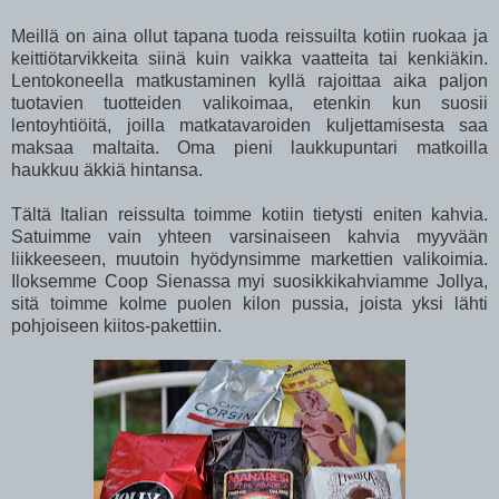
Meillä on aina ollut tapana tuoda reissuilta kotiin ruokaa ja
keittiötarvikkeita siinä kuin vaikka vaatteita tai kenkiäkin.
Lentokoneella matkustaminen kyllä rajoittaa aika paljon
tuotavien tuotteiden valikoimaa, etenkin kun suosii
lentoyhtiöitä, joilla matkatavaroiden kuljettamisesta saa
maksaa maltaita. Oma pieni laukkupuntari matkoilla
haukkuu äkkiä hintansa.
Tältä Italian reissulta toimme kotiin tietysti eniten kahvia.
Satuimme vain yhteen varsinaiseen kahvia myyvään
liikkeeseen, muutoin hyödynsimme markettien valikoimia.
Iloksemme Coop Sienassa myi suosikkikahviamme Jollya,
sitä toimme kolme puolen kilon pussia, joista yksi lähti
pohjoiseen kiitos-pakettiin.