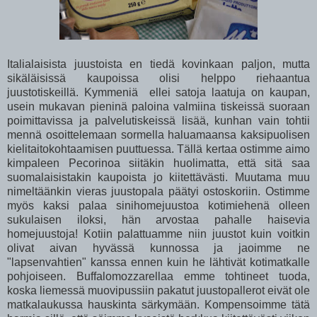
Italialaisista juustoista en tiedä kovinkaan paljon, mutta
sikäläisissä kaupoissa olisi helppo riehaantua
juustotiskeillä. Kymmeniä ellei satoja laatuja on kaupan,
usein mukavan pieninä paloina valmiina tiskeissä suoraan
poimittavissa ja palvelutiskeissä lisää, kunhan vain tohtii
mennä osoittelemaan sormella haluamaansa kaksipuolisen
kielitaitokohtaamisen puuttuessa. Tällä kertaa ostimme aimo
kimpaleen Pecorinoa siitäkin huolimatta, että sitä saa
suomalaisistakin kaupoista jo kiitettävästi. Muutama muu
nimeltäänkin vieras juustopala päätyi ostoskoriin. Ostimme
myös kaksi palaa sinihomejuustoa kotimiehenä olleen
sukulaisen iloksi, hän arvostaa pahalle haisevia
homejuustoja! Kotiin palattuamme niin juustot kuin voitkin
olivat aivan hyvässä kunnossa ja jaoimme ne
"lapsenvahtien" kanssa ennen kuin he lähtivät kotimatkalle
pohjoiseen. Buffalomozzarellaa emme tohtineet tuoda,
koska liemessä muovipussiin pakatut juustopallerot eivät ole
matkalaukussa hauskinta särkymään. Kompensoimme tätä