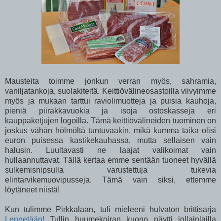
Mausteita toimme jonkun verran myös, sahramia,
vaniljatankoja, suolakiteitä. Keittiövälineosastoilla viivyimme
myös ja mukaan tarttui raviolimuotteja ja puisia kauhoja,
pieniä piirakkavuokia ja isoja ostoskasseja eri
kauppaketjujen logoilla. Tämä keittiövälineiden tuominen on
joskus vähän hölmöltä tuntuvaakin, mikä kumma taika olisi
euron puisessa kastikekauhassa, mutta sellaisen vain
halusin. Luultavasti ne laajat valikoimat vain
hullaannuttavat. Tällä kertaa emme sentään tuoneet hyvällä
sulkemisnipsulla varustettuja tukevia
elintarvikemuovipusseja. Tämä vain siksi, ettemme
löytäneet niistä!
Kun tulimme Pirkkalaan, tuli mieleeni hulvaton brittisarja
Lennetään!
Tullin huumekoiran kuono näytti jollainlailla