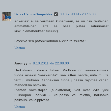
Sari - CampaSimpukka
8.10.2011 klo 20.46.00
Ankerias: ei se varmaan kuitenkaan, se on niin rautainen
ammattilainen, että se osaa pistää satunnaiset
kinkunlemahdukset sivuun:)
Löysitkö sen patonkikohdan Rickin reissuista?
Vastaa
Anonyymi
8.10.2011 klo 22.08.00
Herkullisen näköisiä tulisia. Meilläkin on suunnitelmissa
tuoda ainakin "makkaroita", saa sitten nähdä, mitä muuta
tarttuu mukaan. Kahdeksan tuntia junassa rajoittaa vähän
mahdollisia ostoksia.
Pienten valmistajien (suolattomat) voit ovat kyllä yksi
"Euroopan" herkku - kaupassa voi miettiä, haluaako
paikallis- vai alppivoita...
Vastaa