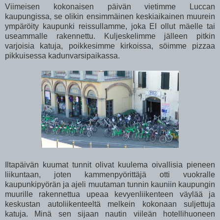
Viimeisen kokonaisen päivän vietimme Luccan
kaupungissa, se olikin ensimmäinen keskiaikainen muurein
ympäröity kaupunki reissullamme, joka EI ollut mäelle tai
useammalle rakennettu. Kuljeskelimme jälleen pitkin
varjoisia katuja, poikkesimme kirkoissa, söimme pizzaa
pikkuisessa kadunvarsipaikassa.
Iltapäivän kuumat tunnit olivat kuulema oivallisia pieneen
liikuntaan, joten kammenpyörittäjä otti vuokralle
kaupunkipyörän ja ajeli muutaman tunnin kauniin kaupungin
muurille rakennettua upeaa kevyenliikenteen väylää ja
keskustan autoliikenteeltä melkein kokonaan suljettuja
katuja. Minä sen sijaan nautin viileän hotellihuoneen