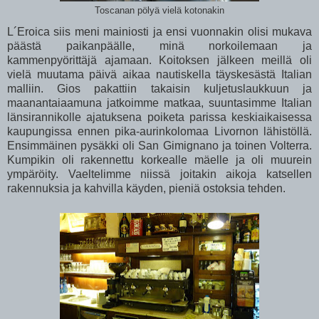
Toscanan pölyä vielä kotonakin
L´Eroica siis meni mainiosti ja ensi vuonnakin olisi mukava
päästä paikanpäälle, minä norkoilemaan ja
kammenpyörittäjä ajamaan. Koitoksen jälkeen meillä oli
vielä muutama päivä aikaa nautiskella täyskesästä Italian
malliin. Gios pakattiin takaisin kuljetuslaukkuun ja
maanantaiaamuna jatkoimme matkaa, suuntasimme Italian
länsirannikolle ajatuksena poiketa parissa keskiaikaisessa
kaupungissa ennen pika-aurinkolomaa Livornon lähistöllä.
Ensimmäinen pysäkki oli San Gimignano ja toinen Volterra.
Kumpikin oli rakennettu korkealle mäelle ja oli muurein
ympäröity. Vaeltelimme niissä joitakin aikoja katsellen
rakennuksia ja kahvilla käyden, pieniä ostoksia tehden.