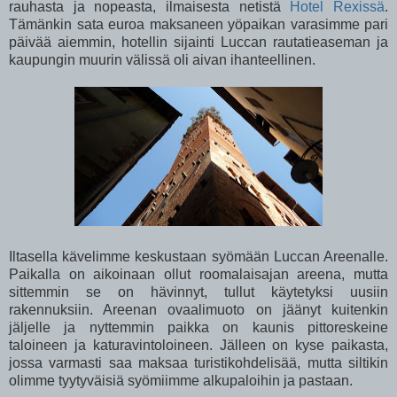
rauhasta ja nopeasta, ilmaisesta netistä
Hotel Rexissä
.
Tämänkin sata euroa maksaneen yöpaikan varasimme pari
päivää aiemmin, hotellin sijainti Luccan rautatieaseman ja
kaupungin muurin välissä oli aivan ihanteellinen.
Iltasella kävelimme keskustaan syömään Luccan Areenalle.
Paikalla on aikoinaan ollut roomalaisajan areena, mutta
sittemmin se on hävinnyt, tullut käytetyksi uusiin
rakennuksiin. Areenan ovaalimuoto on jäänyt kuitenkin
jäljelle ja nyttemmin paikka on kaunis pittoreskeine
taloineen ja katuravintoloineen. Jälleen on kyse paikasta,
jossa varmasti saa maksaa turistikohdelisää, mutta siltikin
olimme tyytyväisiä syömiimme alkupaloihin ja pastaan.