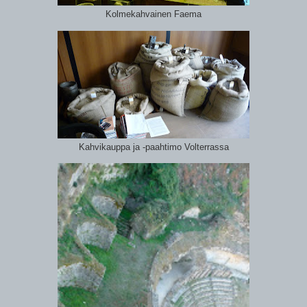
Kolmekahvainen Faema
Kahvikauppa ja -paahtimo Volterrassa