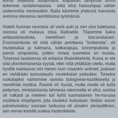
euroa suljetulla sisäpihalla. Iltapäivän lämpimät tunnit
leikimme rantalomalaisia eikä ollut hassumpaa vähän
uiskennella meressäkin. Illalla kävimme yhdessä harvoista
avoinna olevassa ravintolassa syömässä.
Hotelli Auroran ravintola oli vielä auki ja sen ulos katetussa
osiossa oli mukava istua illalliselle. Tilasimme kaksi
antipastolautasta, merellisen ja toscanalaisen.
Ensimainitusta oli niitä vähän pelottavia "lonkeroita", eli
mustekalaa ja kalmaria, katkarapuja, sinisimpukoita ja
pieniä simpukoita, joitten nimeä suomeksi en muista.
Toisessa lautasessa oli erilaisia lihaleikkeleitä. Kuvia ei ole
siitä yksinkertaisesta syystä, ettei niitä yhtäkään otettu, mutta
hyviltä maistuivat niin meren kuin maankin antimet, joskaan
en vieläkään tunnustaudu mustekalan ystäväksi. Toiseksi
ruokalajiksi valitsimme raviolia bolognese-kastikkeella ja
merellistä risottoa. Ravioli oli hyvää, mutta risotto oli kyllä
pettymys, minkäänlaista tahmeaa rakennetta ei ollut, suolaa
oli rutkasti ja mieleen tuli kyllä suomalainen he-ma-paa
sisältävä riisipöperö, jota risotoksi kutsutaan. Neljän euron
palvelumaksu suoraan laskussa oli ainakin ylenpalttinen,
sen verran kismitti surkea risotontekele.