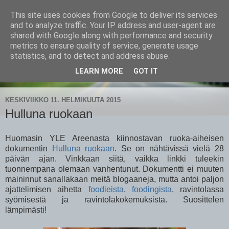
This site uses cookies from Google to deliver its services
CampaSimpukka
and to analyze traffic. Your IP address and user-agent are
shared with Google along with performance and security
metrics to ensure quality of service, generate usage
kammen- ja kauhanpyöritystä
statistics, and to detect and address abuse.
LEARN MORE
GOT IT
▼
KESKIVIIKKO 11. HELMIKUUTA 2015
Hulluna ruokaan
Huomasin YLE Areenasta kiinnostavan ruoka-aiheisen
dokumentin
Hulluna ruokaan
. Se on nähtävissä vielä 28
päivän ajan. Vinkkaan siitä, vaikka linkki tuleekin
tuonnempana olemaan vanhentunut. Dokumentti ei muuten
maininnut sanallakaan meitä blogaaneja, mutta antoi paljon
ajattelimisen aihetta
foodieista
,
foodingista
, ravintolassa
syömisestä ja ravintolakokemuksista. Suosittelen
lämpimästi!