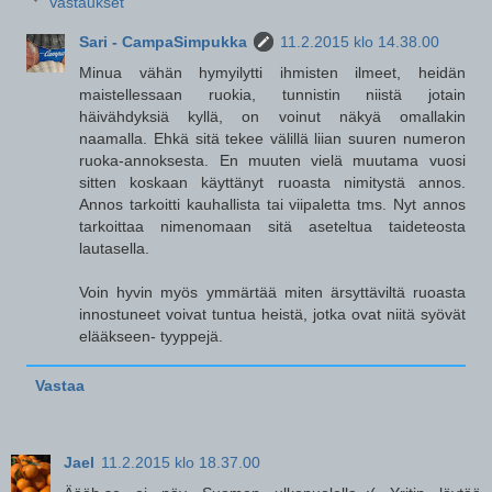
Vastaukset
Sari - CampaSimpukka
11.2.2015 klo 14.38.00
Minua vähän hymyilytti ihmisten ilmeet, heidän
maistellessaan ruokia, tunnistin niistä jotain
häivähdyksiä kyllä, on voinut näkyä omallakin
naamalla. Ehkä sitä tekee välillä liian suuren numeron
ruoka-annoksesta. En muuten vielä muutama vuosi
sitten koskaan käyttänyt ruoasta nimitystä annos.
Annos tarkoitti kauhallista tai viipaletta tms. Nyt annos
tarkoittaa nimenomaan sitä aseteltua taideteosta
lautasella.
Voin hyvin myös ymmärtää miten ärsyttäviltä ruoasta
innostuneet voivat tuntua heistä, jotka ovat niitä syövät
elääkseen- tyyppejä.
Vastaa
Jael
11.2.2015 klo 18.37.00