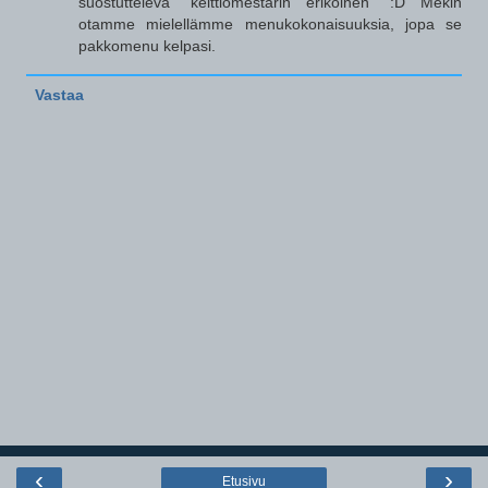
suostutteleva "keittiömestarin erikoinen" :D Mekin
otamme mielellämme menukokonaisuuksia, jopa se
pakkomenu kelpasi.
Vastaa
‹
›
Etusivu