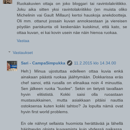
Ruokakuvien ottaja on joko bloggari tai ravintolakriitikko.
Joku aika sitten yksi ravintolakriitikko (en muista oliko
Michelinin vai Gault Millaun) kertoi hauskoja anekdootteja.
Oli mm. ottanut jossain kuvan annoksestaan ja viereisen
pöydän pariskunta oli keskenään kuiskinut, että kato, se
ottaa kuvan, ei kai kovin usein näe näin hienoa ruokaa.
Vastaa
Vastaukset
Sari - CampaSimpukka
11.2.2015 klo 14.34.00
Heh:) Minua ujostuttaa edelleen ottaa kuvia enkä
ainakaan päästä ruokaa jäähtymään. Dokkarissa eräs
chef sanoi, että ruoalla on elinaikaa noin 4 minuuttia.
Sen jälkeen ruoka "kuolee". Sekin on tietysti tavallaan
hyvin elitististä. Kokki saisi olla ruoastaan
mustasukkainen, mutta asiakkaan pitäisi nauttia
ostoksensa kuten kokki tahtoo? Ja lopulta nämä ovat
hyvin first world problems.
En ole nähnyt sellaista huomiota herättävää ja lähellä
häiritsevän oloista kuvaamista kuin yhdessä paikassa,