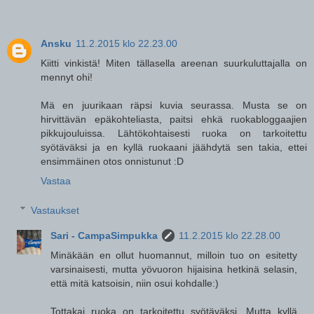
Ansku
11.2.2015 klo 22.23.00
Kiitti vinkistä! Miten tällasella areenan suurkuluttajalla on
mennyt ohi!
Mä en juurikaan räpsi kuvia seurassa. Musta se on
hirvittävän epäkohteliasta, paitsi ehkä ruokabloggaajien
pikkujouluissa. Lähtökohtaisesti ruoka on tarkoitettu
syötäväksi ja en kyllä ruokaani jäähdytä sen takia, ettei
ensimmäinen otos onnistunut :D
Vastaa
Vastaukset
Sari - CampaSimpukka
11.2.2015 klo 22.28.00
Minäkään en ollut huomannut, milloin tuo on esitetty
varsinaisesti, mutta yövuoron hijaisina hetkinä selasin,
että mitä katsoisin, niin osui kohdalle:)
Tottakai ruoka on tarkoitettu syötäväksi. Mutta kyllä