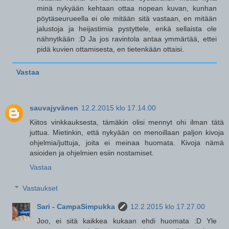
minä nykyään kehtaan ottaa nopean kuvan, kunhan
pöytäseurueella ei ole mitään sitä vastaan, en mitään
jalustoja ja heijastimia pystyttele, enkä sellaista ole
nähnytkään :D Ja jos ravintola antaa ymmärtää, ettei
pidä kuvien ottamisesta, en tietenkään ottaisi.
Vastaa
sauvajyvänen
12.2.2015 klo 17.14.00
Kiitos vinkkauksesta, tämäkin olisi mennyt ohi ilman tätä
juttua. Mietinkin, että nykyään on menoillaan paljon kivoja
ohjelmia/juttuja, joita ei meinaa huomata. Kivoja nämä
asioiden ja ohjelmien esiin nostamiset.
Vastaa
Vastaukset
Sari - CampaSimpukka
12.2.2015 klo 17.27.00
Joo, ei sitä kaikkea kukaan ehdi huomata :D Yle