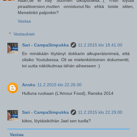
Äääh,se ei näy Suomen ulkopuolella..:( Yritin löytää
piraattiversion,mutten onnistunut.No ehkä toiste sitten,
Menetinkö paljonkin?
Vastaa
Vastaukset
Sari - CampaSimpukka
11.2.2015 klo 18.41.00
En minäkään löytänyt dokkarin alkuperäisnimeä, että
olisiko Youtubessa. Oli se mielenkiintoinen dokumentti,
toi uutta näkökulmaa tähän aiheeseen :)
Ansku
11.2.2015 klo 22.26.00
Hulluna ruokaan (L’Amour Food), Ranska 2014
Sari - CampaSimpukka
11.2.2015 klo 22.29.00
kiitos, löytäisiköhän Jael sen tuolla?
Vastaa