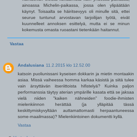
ainoassa Michelin-paikassa, jossa olen ylipäätään
käynyt. Toisaalta se häiritsevyys oli minulle sitä, ettei
seurue tuntunut arvostavan tarjoilijan työtä, eivät
kuunnelleet annoksen esittelyä, mutta ei se minun
kokemusta omasta ruoastani tietenkään haitannut.
Vastaa
Andalusiana
11.2.2015 klo 12.52.00
katsoin puoliunissani kyseisen dokkarin ja mietin montaakin
asiaa. Missä vaiheessa homma karkaa käsistä ja siitä tulee
vain ärsyttävän itseriittoista hifistelyä? Kuinka paljon
performanssia täytyy aterian ympärille kasata että se jaksaa
vielä niiden "kaiken nähneiden" foodie-ihmisten
mielenkiinnon herättää (ja ylläpitää tässä
keskittymiskyvyltään auttamattomasti herpaantuneessa
some-maailmassa)? Mielenkiintoinen dokumentti kyllä.
Vastaa