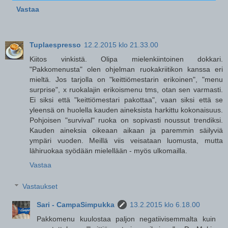
Vastaa
Tuplaespresso
12.2.2015 klo 21.33.00
Kiitos vinkistä. Olipa mielenkiintoinen dokkari.
"Pakkomenusta" olen ohjelman ruokakriitikon kanssa eri
mieltä. Jos tarjolla on "keittiömestarin erikoinen", "menu
surprise", x ruokalajin erikoismenu tms, otan sen varmasti.
Ei siksi että "keittiömestari pakottaa", vaan siksi että se
yleensä on huolella kauden aineksista harkittu kokonaisuus.
Pohjoisen "survival" ruoka on sopivasti noussut trendiksi.
Kauden aineksia oikeaan aikaan ja paremmin säilyviä
ympäri vuoden. Meillä viis veisataan luomusta, mutta
lähiruokaa syödään mielellään - myös ulkomailla.
Vastaa
Vastaukset
Sari - CampaSimpukka
13.2.2015 klo 6.18.00
Pakkomenu kuulostaa paljon negatiivisemmalta kuin