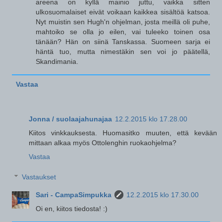
areena on kyllä mainio juttu, vaikka sitten
ulkosuomalaiset eivät voikaan kaikkea sisältöä katsoa.
Nyt muistin sen Hugh'n ohjelman, josta meillä oli puhe,
mahtoiko se olla jo eilen, vai tuleeko toinen osa
tänään? Hän on siinä Tanskassa. Suomeen sarja ei
häntä tuo, mutta nimestäkin sen voi jo päätellä,
Skandimania.
Vastaa
Jonna / suolaajahunajaa
12.2.2015 klo 17.28.00
Kiitos vinkkauksesta. Huomasitko muuten, että kevään
mittaan alkaa myös Ottolenghin ruokaohjelma?
Vastaa
Vastaukset
Sari - CampaSimpukka
12.2.2015 klo 17.30.00
Oi en, kiitos tiedosta! :)