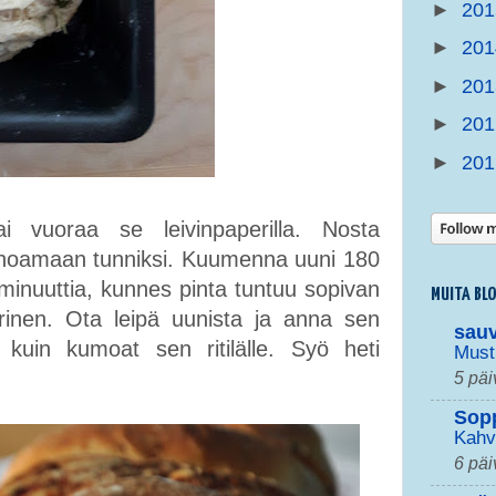
►
20
►
20
►
20
►
20
►
20
ai vuoraa se leivinpaperilla. Nosta
 kohoamaan tunniksi. Kuumenna uuni 180
 minuuttia, kunnes pinta tuntuu sopivan
MUITA BL
ärinen. Ota leipä uunista ja anna sen
sau
kuin kumoat sen ritilälle. Syö heti
Must
5 päi
Sop
Kahv
6 päi