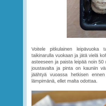
Voitele pitkulainen leipävuoka t
taikinarulla vuokaan ja jätä vielä
asteeseen ja paista leipää noin 50
joustavalta ja pinta on kauniin v
jäähtyä vuoassa hetkisen ennen 
lämpimänä, ellet malta odottaa.