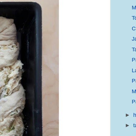
M
T
C
J
T
P
L
P
M
P
►
h
►