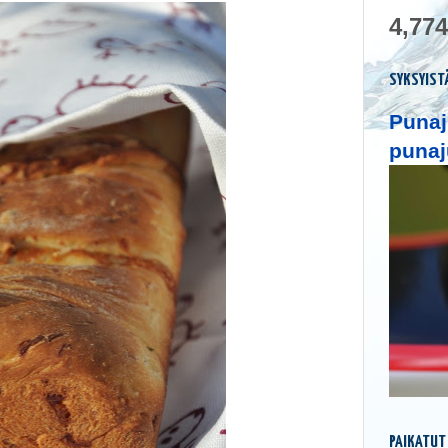
4,774
SYKSYIST
Punaj
punaj
PAIKATUT