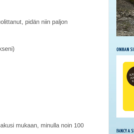
littanut, pidän niin paljon
kseni)
ONHAN SI
akusi mukaan, minulla noin 100
FANCY A 