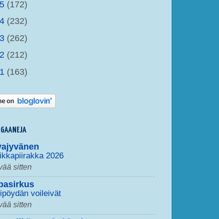
15
(172)
14
(232)
13
(262)
12
(212)
11
(163)
OGAANEJA
vajyvänen
ikkapiirakka 2026
vää sitten
pasirkus
ipöydän voileivät
vää sitten