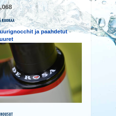
,068
Ä RUOKAA
uurignocchit ja paahdetut
uuret
 HOUSUT