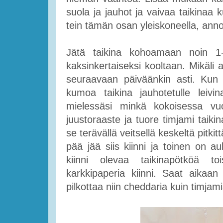
suola ja jauhot ja vaivaa taikinaa 
tein tämän osan yleiskoneella, anno
Jätä taikina kohoamaan noin 1
kaksinkertaiseksi kooltaan. Mikäli 
seuraavaan päiväänkin asti. Kun 
kumoa taikina jauhotetulle leivina
mielessäsi minkä kokoisessa vuoa
juustoraaste ja tuore timjami taikina
se terävällä veitsellä keskeltä pitki
pää jää siis kiinni ja toinen on a
kiinni olevaa taikinapötköä toi
karkkipaperia kiinni. Saat aikaan 
pilkottaa niin cheddaria kuin timjam