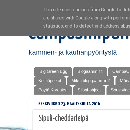
This site uses cookies from Google to deliv
are shared with Google along with perform
CampaSimpuk
statistics, and to detect and address abus
kammen- ja kauhanpyöritystä
Big Green Egg
Blogaanimiitit
CampaCh
Keittiöpeikot
Miksi bloggaamme?
Mōis-
Pöytä Koreaksi
Sifoni-ohjeet
Sous vide
KESKIVIIKKO 23. MAALISKUUTA 2016
Sipuli-cheddarleipä