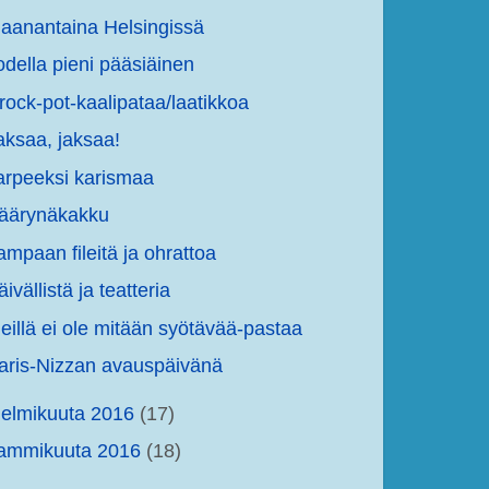
aanantaina Helsingissä
odella pieni pääsiäinen
rock-pot-kaalipataa/laatikkoa
aksaa, jaksaa!
arpeeksi karismaa
äärynäkakku
ampaan fileitä ja ohrattoa
äivällistä ja teatteria
eillä ei ole mitään syötävää-pastaa
aris-Nizzan avauspäivänä
elmikuuta 2016
(17)
tammikuuta 2016
(18)