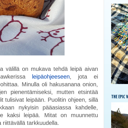
 ja välillä on mukava tehdä leipä aivan
gawkerissa
leipäohjeeseen
, jota ei
 ohittaa. Minulla oli hakusanana onion,
tojen pienentämiseksi, mutten etsintää
THE EPIC 
it tulisivat leipään. Puolitin ohjeen, sillä
kkaan nykyisin pääasiassa kahdelle,
e kaksi leipää. Mitat on muunnettu
riittävällä tarkkuudella.