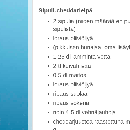
Sipuli-cheddarleipä
2 sipulia (niiden määrää en puo
sipulista)
loraus oliiviöljyä
(pikkuisen hunajaa, oma lisäy
1,25 dl lämmintä vettä
2 tl kuivahiivaa
0,5 dl maitoa
loraus oliiviöljyä
ripaus suolaa
ripaus sokeria
noin 4-5 dl vehnäjauhoja
cheddarjuustoa raastettuna m
g