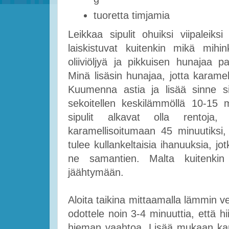
tuoretta timjamia
Leikkaa sipulit ohuiksi viipaleiksi
laiskistuvat kuitenkin mikä mih
oliiviöljyä ja pikkuisen hunajaa 
Minä lisäsin hunajaa, jotta karamel
Kuumenna astia ja lisää sinne sip
sekoitellen keskilämmöllä 10-15 m
sipulit alkavat olla rento
karamellisoitumaan 45 minuutiksi, 
tulee kullankeltaisia ihanuuksia, jo
ne samantien. Malta kuitenkin m
jäähtymään.
Aloita taikina mittaamalla lämmin ves
odottele noin 3-4 minuuttia, että 
hieman vaahtoa. Lisää mukaan karame