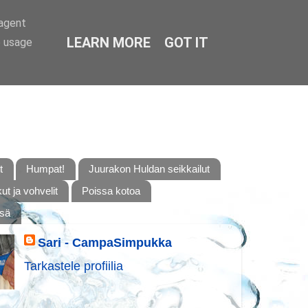
-agent
LEARN MORE
GOT IT
e usage
t
Humpat!
Juurakon Huldan seikkailut
t ja vohvelit
Poissa kotoa
ssä
Sari - CampaSimpukka
Tarkastele profiilia