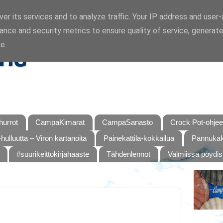
er its services and to analyze traffic. Your IP address and user
ance and security metrics to ensure quality of service, generat
ka
e.
urrot
CampaKimarat
CampaSanasto
Crock Pot-ohjee
hulluutta – Viron kartanoita
Painekattila-kokkailua
Pannukaku
#suurikeittokirjahaaste
Tähdenlennot
Valmiissa pöydi