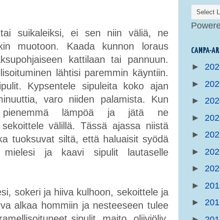
Power
 tai suikaleiksi, ei sen niin väliä, ne
inkin muotoon. Kaada kunnon loraus
CAMPA-AR
paksupohjaiseen kattilaan tai pannuun.
►
20
lisoituminen lähtisi paremmin käyntiin.
►
20
ulit. Kypsentele sipuleita koko ajan
inuuttia, varo niiden palamista. Kun
►
20
ja, pienemmä lämpöä ja jätä ne
►
20
sekoittele välillä. Tässä ajassa niistä
►
20
tka tuoksuvat siltä, että haluaisit syödä
►
20
ielesi ja kaavi sipulit lautaselle
►
20
►
20
i, sokeri ja hiiva kulhoon, sekoittele ja
►
20
hiiva alkaa hommiin ja nesteeseen tulee
llisoituneet sipulit, maito, oliiviöljy,
►
20