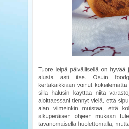
Tuore leipä päivällisellä on hyvää
alusta asti itse. Osuin food
kertakaikkiaan voinut kokeilematta
sillä halusin käyttää niitä varas
aloittaessani tiennyt vielä, että sipul
alan viimeinkin muistaa, että ko
alkuperäisen ohjeen mukaan tule
tavanomaisella huolettomalla, mutta 