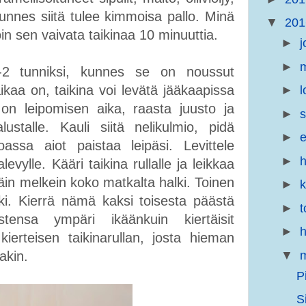
kunnes siitä tulee kimmoisa pallo. Minä
▼
20
in sen vaivata taikinaa 10 minuuttia.
►
j
►
m
-2 tunniksi, kunnes se on noussut
aikaa on, taikina voi levätä jääkaapissa
►
l
on leipomisen aika, raasta juusto ja
►
s
lustalle. Kauli siitä nelikulmio, pidä
►
e
ssa aiot paistaa leipäsi. Levittele
►
h
levylle. Kääri taikina rullalle ja leikkaa
ttäin melkein koko matkalta halki. Toinen
►
uki. Kierrä nämä kaksi toisesta päästä
►
t
stensa ympäri ikäänkuin kiertäisit
►
h
kierteisen taikinarullan, josta hieman
▼
m
iakin.
P
S