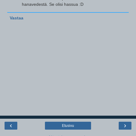
hanavedestä. Se olisi hassua :D
Vastaa
‹
›
Etusivu