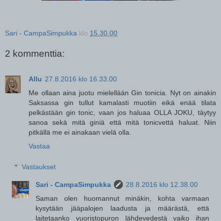
Sari - CampaSimpukka
klo
15.30.00
2 kommenttia:
Allu
27.8.2016 klo 16.33.00
Me ollaan aina juotu mielellään Gin tonicia. Nyt on ainakin
Saksassa gin tullut kamalasti muotiin eikä enää tilata
pelkästään gin tonic, vaan jos haluaa OLLA JOKU, täytyy
sanoa sekä mitä giniä että mitä tonicvettä haluat. Niin
pitkällä me ei ainakaan vielä olla.
Vastaa
Vastaukset
Sari - CampaSimpukka
28.8.2016 klo 12.38.00
Saman olen huomannut minäkin, kohta varmaan
kysytään jääpalojen laadusta ja määrästä, että
laitetaanko vuoristopuron lähdevedestä vaiko ihan