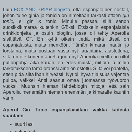
Luin
FOX AND BRIAR-blogista
, että espanjalainen coctail,
johon tulee giniä ja tonicia on nimeltään tarkasti ottaen
gin
tonic
, ei gin & tonic. Minulle passaa, sillä sanon
suosikkikimaraa kuitenkin GT:ksi. Etsiskelin espanjalaisia
drinkkiohjeita ja osuin blogiin, jossa oli tehty Aperolia
sisältävä GT. En kyllä oikein tiedä, mikä tässä on
espanjalaista, mutta menköön. Tämän kimaran nautin jo
torstaina, mutta postaan vasta nyt lauantaina ajastettuna,
sillä en ole koneen äärellä juuri nyt. Aperolia meillä on ollut
pullonpohja aika kauan, en edes muista, milloin ja mihin
tarkoitukseen tämä oranssi aine on ostettu. Siitä voi päätellä,
etten pidä siitä ihan hirveästi. Nyt oli hyvä tilaisuus vajentaa
pulloa, vaikkei Antti saanut omaa juomaansa työvuoron
vuoksi. Muunsin hieman lähdeblogin mittoja, että sain
Aperolia menemään hieman enemmän ja kimaralle kauniin
värin.
Aperol Gin Tonic espanjalaisittain vaikka kädestä
vääntäen
suuri lasi
paljon jäitä