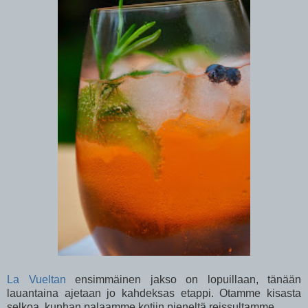
La Vueltan
ensimmäinen jakso on lopuillaan, tänään
lauantaina ajetaan jo kahdeksas etappi. Otamme kisasta
selkoa, kunhan palaamme kotiin pieneltä reissultamme.