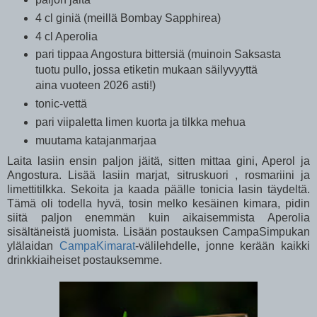
4 cl giniä (meillä Bombay Sapphirea)
4 cl Aperolia
pari tippaa Angostura bittersiä (muinoin Saksasta
tuotu pullo, jossa etiketin mukaan säilyvyyttä
aina vuoteen 2026 asti!)
tonic-vettä
pari viipaletta limen kuorta ja tilkka mehua
muutama katajanmarjaa
Laita lasiin ensin paljon jäitä, sitten mittaa gini, Aperol ja
Angostura. Lisää lasiin marjat, sitruskuori , rosmariini ja
limettitilkka. Sekoita ja kaada päälle tonicia lasin täydeltä.
Tämä oli todella hyvä, tosin melko kesäinen kimara, pidin
siitä paljon enemmän kuin aikaisemmista Aperolia
sisältäneistä juomista. Lisään postauksen CampaSimpukan
ylälaidan
CampaKimarat
-välilehdelle, jonne kerään kaikki
drinkkiaiheiset postauksemme.