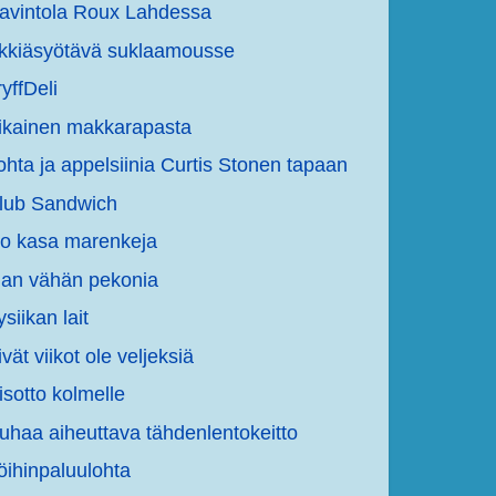
avintola Roux Lahdessa
kkiäsyötävä suklaamousse
ryffDeli
ikainen makkarapasta
ohta ja appelsiinia Curtis Stonen tapaan
lub Sandwich
so kasa marenkeja
han vähän pekonia
ysiikan lait
ivät viikot ole veljeksiä
isotto kolmelle
uhaa aiheuttava tähdenlentokeitto
öihinpaluulohta