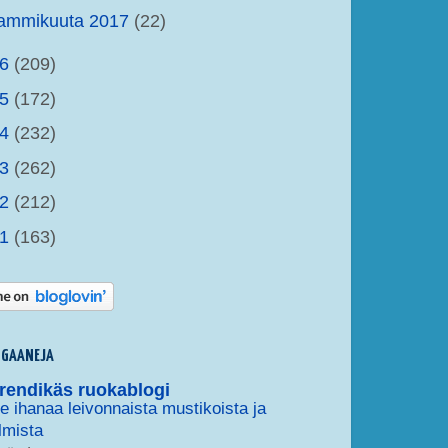
tammikuuta 2017
(22)
16
(209)
15
(172)
14
(232)
13
(262)
12
(212)
11
(163)
OGAANEJA
rendikäs ruokablogi
 ihanaa leivonnaista mustikoista ja
lmista