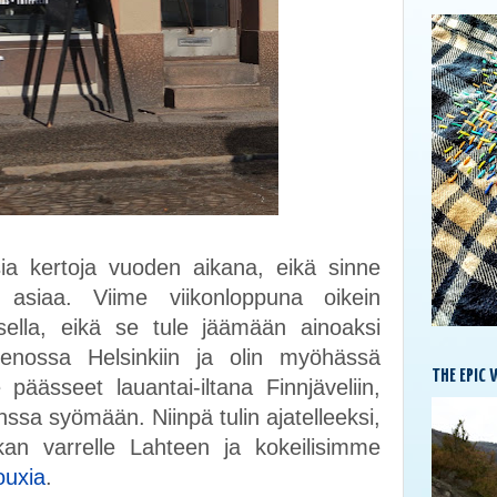
sia kertoja vuoden aikana, eikä sinne
 asiaa. Viime viikonloppuna oikein
sella, eikä se tule jäämään ainoaksi
enossa Helsinkiin ja olin myöhässä
THE EPIC 
äässeet lauantai-iltana Finnjäveliin,
ssa syömään. Niinpä tulin ajatelleeksi,
an varrelle Lahteen ja kokeilisimme
ouxia
.