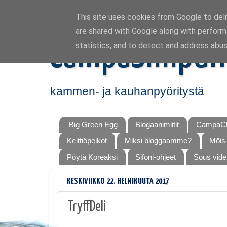
This site uses cookies from Google to deliv
are shared with Google along with perform
CampaSimpuk
statistics, and to detect and address abus
kammen- ja kauhanpyöritystä
Big Green Egg
Blogaanimiitit
CampaCh
Keittiöpeikot
Miksi bloggaamme?
Mōis-
Pöytä Koreaksi
Sifoni-ohjeet
Sous vide
KESKIVIIKKO 22. HELMIKUUTA 2017
TryffDeli