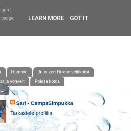
-agent
LEARN MORE
GOT IT
e usage
t
Humpat!
Juurakon Huldan seikkailut
t ja vohvelit
Poissa kotoa
ssä
Sari - CampaSimpukka
Tarkastele profiilia