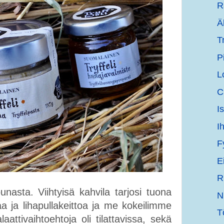
R
Ä
T
P
L
C
I
I
F
E
R
nasta. Viihtyisä kahvila tarjosi tuona
N
aa ja lihapullakeittoa ja me kokeilimme
T
tivaihtoehtoja oli tilattavissa, sekä