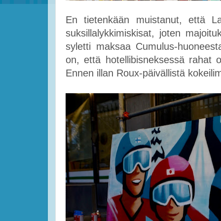
En tietenkään muistanut, että L
suksillalykkimiskisat, joten majoi
syletti maksaa Cumulus-huoneest
on, että hotellibisneksessä rahat on
Ennen illan Roux-päivällistä kokeil