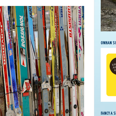
ONHAN SI
FANCY A 