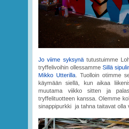
Jo viime syksynä
tutustuimme Lohj
tryffelivoihin ollessamme
Sillä sipuli
Mikko Utterilla
. Tuolloin otimme s
käymään siellä, kun aikaa liikeni
muutama viikko sitten ja palas
tryffelituotteen kanssa. Olemme koke
sinappipurkki ja tahna taitavat olla