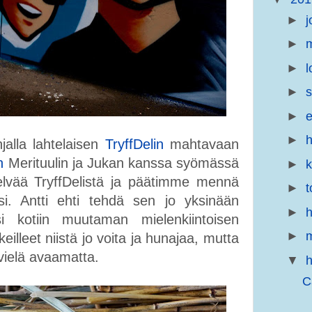
►
j
►
m
►
l
►
s
►
e
►
h
alla lahtelaisen
TryffDelin
mahtavaan
n
Merituulin ja Jukan kanssa syömässä
►
elvää TryffDelistä ja päätimme mennä
►
t
si. Antti ehti tehdä sen jo yksinään
►
h
i kotiin muutaman mielenkiintoisen
►
m
illeet niistä jo voita ja hunajaa, mutta
 vielä avaamatta.
▼
h
C