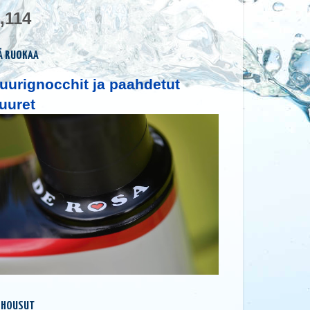
,114
Ä RUOKAA
uurignocchit ja paahdetut
uuret
 HOUSUT