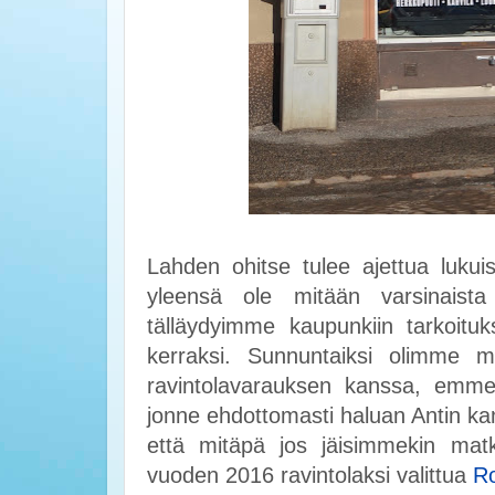
Lahden ohitse tulee ajettua lukui
yleensä ole mitään varsinaista
tälläydyimme kaupunkiin tarkoituk
kerraksi. Sunnuntaiksi olimme m
ravintolavarauksen kanssa, emme p
jonne ehdottomasti haluan Antin kan
että mitäpä jos jäisimmekin matk
vuoden 2016 ravintolaksi valittua
R