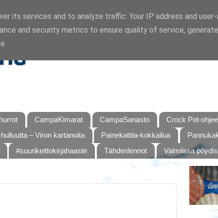
er its services and to analyze traffic. Your IP address and user
ance and security metrics to ensure quality of service, generat
ka
e.
urrot
CampaKimarat
CampaSanasto
Crock Pot-ohjee
hulluutta – Viron kartanoita
Painekattila-kokkailua
Pannukaku
#suurikeittokirjahaaste
Tähdenlennot
Valmiissa pöydi