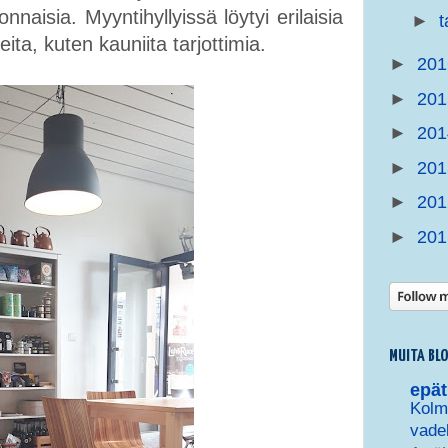
vonnaisia. Myyntihyllyissä löytyi erilaisia
►
tteita, kuten kauniita tarjottimia.
►
20
►
20
►
20
►
20
►
20
►
20
MUITA BL
epät
Kolme
vade