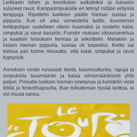
Leikkasin lohen ja tonnikalan suikaleiksi ja kuivasin
sulaneet ravut. Kampasimpukoille en tehnyt mitään erityisiä
temppuja. Ripottelin kaikkien päälle hieman suolaa ja
pippuria. Kun oli aika viimeistellä keitto, kuumensin
keittopohjan uudelleen oikein kuumaksi ja nostelin kalat,
simpukat ja ravut kasariin. Puristin mukaan sitruunamehua
ja kaadoin lorauksen kermaa ja sekoittelin. Maistelin ja
lisäsin hieman pippuria, suolaa oli tarpeeksi. Keitto sai
kiehua pari kolme minuuttia, että kalat, simpukat ja ravut
kypsyivät.
Annoksiin nostin runsaasti lientä, kasvissattumia, rapuja ja
simpukoita tasamäärän ja kalaa silmämääräisesti yhtä
paljon. Pinnalle lusikoin hieman smetanaa ja koristelin vielä
tillillä ja fenkolihapsuilla. Ihan tolkuttoman hyvää keittoa, ei
voi muuta sanoa.