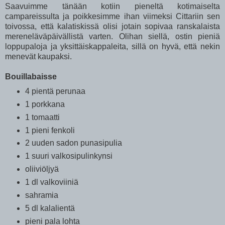
Saavuimme tänään kotiin pieneltä kotimaiselta
campareissulta ja poikkesimme ihan viimeksi Cittariin sen
toivossa, että kalatiskissä olisi jotain sopivaa ranskalaista
mereneläväpäivällistä varten. Olihan siellä, ostin pieniä
loppupaloja ja yksittäiskappaleita, sillä on hyvä, että nekin
menevät kaupaksi.
Bouillabaisse
4 pientä perunaa
1 porkkana
1 tomaatti
1 pieni fenkoli
2 uuden sadon punasipulia
1 suuri valkosipulinkynsi
oliiviöljyä
1 dl valkoviiniä
sahramia
5 dl kalalientä
pieni pala lohta