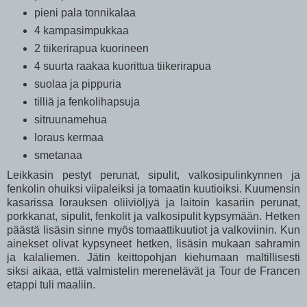
pieni pala tonnikalaa
4 kampasimpukkaa
2 tiikerirapua kuorineen
4 suurta raakaa kuorittua tiikerirapua
suolaa ja pippuria
tilliä ja fenkolihapsuja
sitruunamehua
loraus kermaa
smetanaa
Leikkasin pestyt perunat, sipulit, valkosipulinkynnen ja
fenkolin ohuiksi viipaleiksi ja tomaatin kuutioiksi. Kuumensin
kasarissa lorauksen oliiviöljyä ja laitoin kasariin perunat,
porkkanat, sipulit, fenkolit ja valkosipulit kypsymään. Hetken
päästä lisäsin sinne myös tomaattikuutiot ja valkoviinin. Kun
ainekset olivat kypsyneet hetken, lisäsin mukaan sahramin
ja kalaliemen. Jätin keittopohjan kiehumaan maltillisesti
siksi aikaa, että valmistelin merenelävät ja Tour de Francen
etappi tuli maaliin.