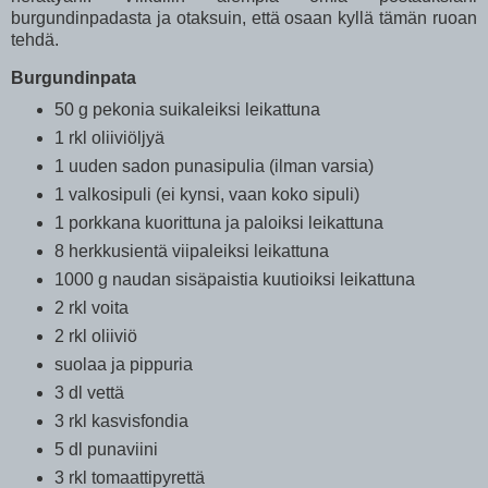
burgundinpadasta ja otaksuin, että osaan kyllä tämän ruoan
tehdä.
Burgundinpata
50 g pekonia suikaleiksi leikattuna
1 rkl oliiviöljyä
1 uuden sadon punasipulia (ilman varsia)
1 valkosipuli (ei kynsi, vaan koko sipuli)
1 porkkana kuorittuna ja paloiksi leikattuna
8 herkkusientä viipaleiksi leikattuna
1000 g naudan sisäpaistia kuutioiksi leikattuna
2 rkl voita
2 rkl oliiviö
suolaa ja pippuria
3 dl vettä
3 rkl kasvisfondia
5 dl punaviini
3 rkl tomaattipyrettä