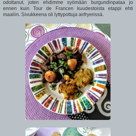
odottanut, joten ehdimme syömään burgundinpataa jo
ennen kuin Tour de Francen kuudestoista etappi ehti
maaliin. Sivukkeena oli lyttypottuja airfryerissä.