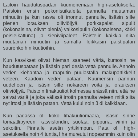
Laitoin haudutuspadan kuumenemaan high-asetuksella.
Paistoin ensin pekonisuikaleita pannulla muutaman
minuutin ja kun rasva oli irronnut pannulle, lisäsin sille
pienen lorauksen oliiviöljyä, porkkapalat, sipulit
(kokonaisina, olivat pieniä) valkosipulin (kokonaisena, kärki
poisleikattuna) ja sieniviipaleet. Paistelin kaikkia niitä
muutaman minuutin ja samalla leikkasin paistipalan
suurehkoihin kuutioihin.
Kun kasvikset olivat hieman saaneet väriä, kumosin ne
haudutuspataan ja lisäsin pari desiä vettä pannulle. Annoin
veden kiehahtaa ja raaputin puulastalla makupartikkelit
veteen. Kaadoin veden pataan. Kuumensin pannun
uudelleen ja lisäsin sille nokareen voita ja lorauksen
oliiviöljyä. Paistoin lihakuutiot kolmessa erässä niin, että ne
saivat väriä ja joka välissä irrotin pannulta veteen mitä siitä
nyt irtosi ja lisäsin pataan. Vettä kului noin 3 dl kaikkiaan.
Kun padassa oli koko lihakuutiomäärä, lisäsin sinne
tomaattipyreen, kasvisfondin, suolaa, pippuria, viinin ja
sekoitin. Pinnalle asetin yrttikimpun. Pata oli high-
asetuksella noin 4 tuntia, liha mureutui nopeammin kuin olin