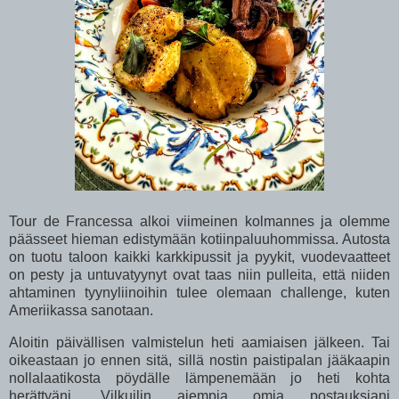
Tour de Francessa alkoi viimeinen kolmannes ja olemme
päässeet hieman edistymään kotiinpaluuhommissa. Autosta
on tuotu taloon kaikki karkkipussit ja pyykit, vuodevaatteet
on pesty ja untuvatyynyt ovat taas niin pulleita, että niiden
ahtaminen tyynyliinoihin tulee olemaan challenge, kuten
Ameriikassa sanotaan.
Aloitin päivällisen valmistelun heti aamiaisen jälkeen. Tai
oikeastaan jo ennen sitä, sillä nostin paistipalan jääkaapin
nollalaatikosta pöydälle lämpenemään jo heti kohta
herättyäni. Vilkuilin aiempia omia postauksiani