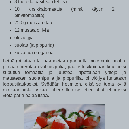
8 tuoretta basilikan lehteä
10 kirsikkatomaattia (minä käytin 2
pihvitomaattia)
250 g mozzarellaa
12 mustaa oliivia
oliiviöljyä
suolaa (ja pippuria)
kuivattua oreganoa
Leipä grillataan tai paahdetaan pannulla molemmin puolin,
pintaan hierotaan valkosipulia, päälle lusikoidaan kuutioiksi
silputtua tomaattia ja juustoa, ripotellaan yrttejä ja
maustetaan suolahipulla ja pippurilla, oliiviöljyä luritetaan
loppusilaukseksi. Syödään hetimiten, eikä se tuota kyllä
minkäänlaista tuskaa, jollei sitten se, ettei tullut tehneeksi
vielä paria palaa lisää.