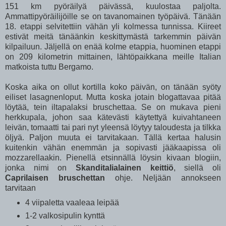
151 km pyöräilyä päivässä, kuulostaa paljolta.
Ammattipyöräilijöille se on tavanomainen työpäivä. Tänään
18. etappi selvitettiin vähän yli kolmessa tunnissa. Kiireet
estivät meitä tänäänkin keskittymästä tarkemmin päivän
kilpailuun. Jäljellä on enää kolme etappia, huominen etappi
on 209 kilometrin mittainen, lähtöpaikkana meille Italian
matkoista tuttu Bergamo.
Koska aika on ollut kortilla koko päivän, on tänään syöty
eiliset lasagnenloput. Mutta koska jotain blogattavaa pitää
löytää, tein iltapalaksi bruschettaa. Se on mukava pieni
herkkupala, johon saa kätevästi käytettyä kuivahtaneen
leivän, tomaatti tai pari nyt yleensä löytyy taloudesta ja tilkka
öljyä. Paljon muuta ei tarvitakaan. Tällä kertaa halusin
kuitenkin vähän enemmän ja sopivasti jääkaapissa oli
mozzarellaakin. Pienellä etsinnällä löysin kivaan blogiin,
jonka nimi on
Skanditalialainen keittiö
, siellä oli
Caprilaisen bruschettan
ohje. Neljään annokseen
tarvitaan
4 viipaletta vaaleaa leipää
1-2 valkosipulin kynttä