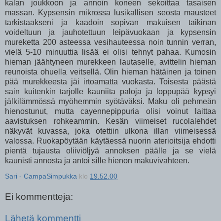
kalan joukkoon ja annoin koneen sekoittaa tasaisen
massan. Kypsensin mikrossa lusikallisen seosta mausteet
tarkistaakseni ja kaadoin sopivan makuisen taikinan
voideltuun ja jauhotettuun leipävuokaan ja kypsensin
mureketta 200 asteessa vesihauteessa noin tunnin verran,
vielä 5-10 minuuttia lisää ei olisi tehnyt pahaa. Kumosin
hieman jäähtyneen murekkeen lautaselle, avittelin hieman
reunoista ohuella veitsellä. Olin hieman hätäinen ja toinen
pää murekkeesta jäi irtoamatta vuokasta. Toisesta päästä
sain kuitenkin tarjolle kauniita paloja ja loppupää kypsyi
jälkilämmössä myöhemmin syötäväksi. Maku oli pehmeän
hienostunut, mutta cayennepippuria olisi voinut laittaa
aavistuksen rohkeammin. Kesän viimeiset rucolalehdet
näkyvät kuvassa, joka otettiin ulkona illan viimeisessä
valossa. Ruokapöytään käytäessä nuorin aterioitsija ehdotti
pientä tujausta oliiviöljyä annoksen päälle ja se vielä
kaunisti annosta ja antoi sille hienon makuvivahteen.
Sari - CampaSimpukka
klo
19.52.00
Ei kommentteja:
Lähetä kommentti