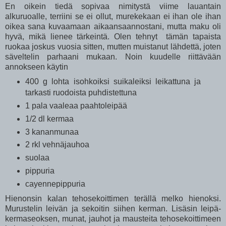
En oikein tiedä sopivaa nimitystä viime lauantain
alkuruoalle, terriini se ei ollut, murekekaan ei ihan ole ihan
oikea sana kuvaamaan aikaansaannostani, mutta maku oli
hyvä, mikä lienee tärkeintä. Olen tehnyt tämän tapaista
ruokaa joskus vuosia sitten, mutten muistanut lähdettä, joten
säveltelin parhaani mukaan. Noin kuudelle riittävään
annokseen käytin
400 g lohta isohkoiksi suikaleiksi leikattuna ja
tarkasti ruodoista puhdistettuna
1 pala vaaleaa paahtoleipää
1/2 dl kermaa
3 kananmunaa
2 rkl vehnäjauhoa
suolaa
pippuria
cayennepippuria
Hienonsin kalan tehosekoittimen terällä melko hienoksi.
Murustelin leivän ja sekoitin siihen kerman. Lisäsin leipä-
kermaseoksen, munat, jauhot ja mausteita tehosekoittimeen