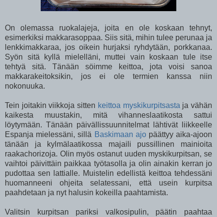
On olemassa ruokalajeja, joita en ole koskaan tehnyt,
esimerkiksi makkarasoppaa. Siis sitä, mihin tulee perunaa ja
lenkkimakkaraa, jos oikein hurjaksi ryhdytään, porkkanaa.
Syön sitä kyllä mielelläni, muttei vain koskaan tule itse
tehtyä sitä. Tänään söimme keittoa, jota voisi sanoa
makkarakeitoksikin, jos ei ole termien kanssa niin
nokonuuka.
Tein joitakin viikkoja sitten
keittoa myskikurpitsasta
ja vähän
kaikesta muustakin, mitä vihanneslaatikosta sattui
löytymään. Tänään päivällissuunnitelmat lähtivät liikkeelle
Espanja mielessäni, sillä
Baskimaan ajo
päättyy aika-ajoon
tänään ja kylmälaatikossa majaili pussillinen mainioita
raakachorizoja. Olin myös ostanut uuden myskikurpitsan, se
vaihtoi päivittäin paikkaa työtasolla ja olin ainakin kerran jo
pudottaa sen lattialle. Muistelin edellistä keittoa tehdessäni
huomanneeni ohjeita selatessani, että usein kurpitsa
paahdetaan ja nyt halusin kokeilla paahtamista.
Valitsin kurpitsan pariksi valkosipulin, päätin paahtaa