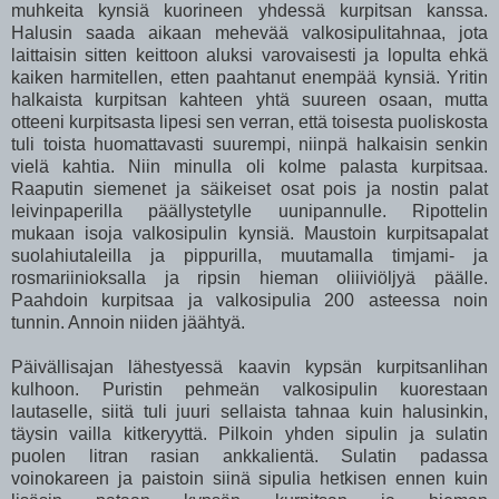
muhkeita kynsiä kuorineen yhdessä kurpitsan kanssa.
Halusin saada aikaan mehevää valkosipulitahnaa, jota
laittaisin sitten keittoon aluksi varovaisesti ja lopulta ehkä
kaiken harmitellen, etten paahtanut enempää kynsiä. Yritin
halkaista kurpitsan kahteen yhtä suureen osaan, mutta
otteeni kurpitsasta lipesi sen verran, että toisesta puoliskosta
tuli toista huomattavasti suurempi, niinpä halkaisin senkin
vielä kahtia. Niin minulla oli kolme palasta kurpitsaa.
Raaputin siemenet ja säikeiset osat pois ja nostin palat
leivinpaperilla päällystetylle uunipannulle. Ripottelin
mukaan isoja valkosipulin kynsiä. Maustoin kurpitsapalat
suolahiutaleilla ja pippurilla, muutamalla timjami- ja
rosmariinioksalla ja ripsin hieman oliiiviöljyä päälle.
Paahdoin kurpitsaa ja valkosipulia 200 asteessa noin
tunnin. Annoin niiden jäähtyä.
Päivällisajan lähestyessä kaavin kypsän kurpitsanlihan
kulhoon. Puristin pehmeän valkosipulin kuorestaan
lautaselle, siitä tuli juuri sellaista tahnaa kuin halusinkin,
täysin vailla kitkeryyttä. Pilkoin yhden sipulin ja sulatin
puolen litran rasian ankkalientä. Sulatin padassa
voinokareen ja paistoin siinä sipulia hetkisen ennen kuin