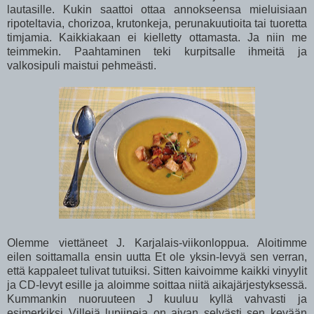
lautasille. Kukin saattoi ottaa annokseensa mieluisiaan
ripoteltavia, chorizoa, krutonkeja, perunakuutioita tai tuoretta
timjamia. Kaikkiakaan ei kielletty ottamasta. Ja niin me
teimmekin. Paahtaminen teki kurpitsalle ihmeitä ja
valkosipuli maistui pehmeästi.
Olemme viettäneet J. Karjalais-viikonloppua. Aloitimme
eilen soittamalla ensin uutta Et ole yksin-levyä sen verran,
että kappaleet tulivat tutuiksi. Sitten kaivoimme kaikki vinyylit
ja CD-levyt esille ja aloimme soittaa niitä aikajärjestyksessä.
Kummankin nuoruuteen J kuuluu kyllä vahvasti ja
esimerkiksi Villejä lupiineja on aivan selvästi sen kevään