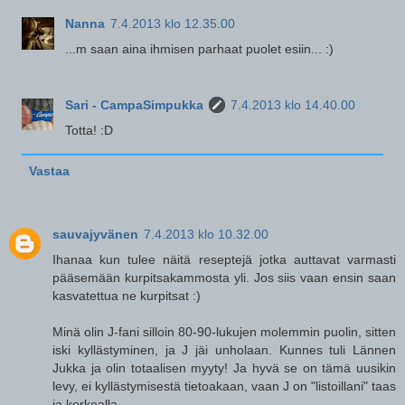
Nanna
7.4.2013 klo 12.35.00
...m saan aina ihmisen parhaat puolet esiin... :)
Sari - CampaSimpukka
7.4.2013 klo 14.40.00
Totta! :D
Vastaa
sauvajyvänen
7.4.2013 klo 10.32.00
Ihanaa kun tulee näitä reseptejä jotka auttavat varmasti
pääsemään kurpitsakammosta yli. Jos siis vaan ensin saan
kasvatettua ne kurpitsat :)
Minä olin J-fani silloin 80-90-lukujen molemmin puolin, sitten
iski kyllästyminen, ja J jäi unholaan. Kunnes tuli Lännen
Jukka ja olin totaalisen myyty! Ja hyvä se on tämä uusikin
levy, ei kyllästymisestä tietoakaan, vaan J on "listoillani" taas
ja korkealla.