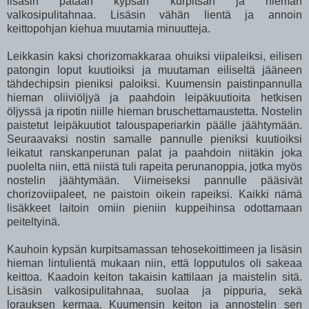
lisäsin pataan kypsän kurpitsan ja hieman
valkosipulitahnaa. Lisäsin vähän lientä ja annoin
keittopohjan kiehua muutamia minuutteja.
Leikkasin kaksi chorizomakkaraa ohuiksi viipaleiksi, eilisen
patongin loput kuutioiksi ja muutaman eiliseltä jääneen
tähdechipsin pieniksi paloiksi. Kuumensin paistinpannulla
hieman oliiviöljyä ja paahdoin leipäkuutioita hetkisen
öljyssä ja ripotin niille hieman bruschettamaustetta. Nostelin
paistetut leipäkuutiot talouspaperiarkin päälle jäähtymään.
Seuraavaksi nostin samalle pannulle pieniksi kuutioiksi
leikatut ranskanperunan palat ja paahdoin niitäkin joka
puolelta niin, että niistä tuli rapeita perunanoppia, jotka myös
nostelin jäähtymään. Viimeiseksi pannulle pääsivät
chorizoviipaleet, ne paistoin oikein rapeiksi. Kaikki nämä
lisäkkeet laitoin omiin pieniin kuppeihinsa odottamaan
peiteltyinä.
Kauhoin kypsän kurpitsamassan tehosekoittimeen ja lisäsin
hieman lintulientä mukaan niin, että lopputulos oli sakeaa
keittoa. Kaadoin keiton takaisin kattilaan ja maistelin sitä.
Lisäsin valkosipulitahnaa, suolaa ja pippuria, sekä
lorauksen kermaa. Kuumensin keiton ja annostelin sen