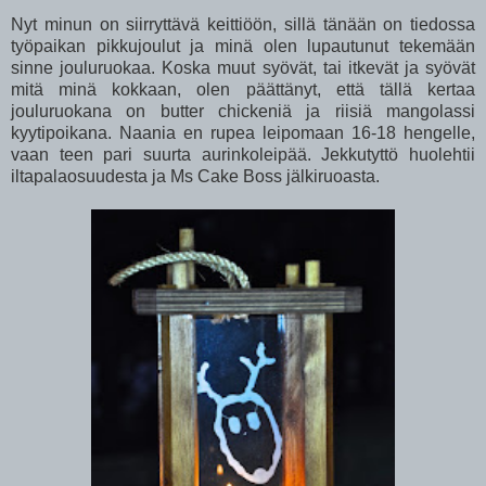
Nyt minun on siirryttävä keittiöön, sillä tänään on tiedossa
työpaikan pikkujoulut ja minä olen lupautunut tekemään
sinne jouluruokaa. Koska muut syövät, tai itkevät ja syövät
mitä minä kokkaan, olen päättänyt, että tällä kertaa
jouluruokana on butter chickeniä ja riisiä mangolassi
kyytipoikana. Naania en rupea leipomaan 16-18 hengelle,
vaan teen pari suurta aurinkoleipää. Jekkutyttö huolehtii
iltapalaosuudesta ja Ms Cake Boss jälkiruoasta.