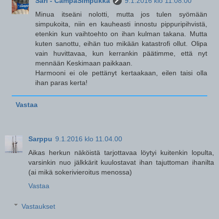
Sari - CampaSimpukka
9.1.2016 klo 11.08.00
Minua itseäni nolotti, mutta jos tulen syömään
simpukoita, niin en kauheasti innostu pippuripihvistä,
etenkin kun vaihtoehto on ihan kulman takana. Mutta
kuten sanottu, eihän tuo mikään katastrofi ollut. Olipa
vain huvittavaa, kun kerrankin päätimme, että nyt
mennään Keskimaan paikkaan.
Harmooni ei ole pettänyt kertaakaan, eilen taisi olla
ihan paras kerta!
Vastaa
Sarppu
9.1.2016 klo 11.04.00
Aikas herkun näköistä tarjottavaa löytyi kuitenkin lopulta,
varsinkin nuo jälkkärit kuulostavat ihan tajuttoman ihanilta
(ai mikä sokerivieroitus menossa)
Vastaa
Vastaukset