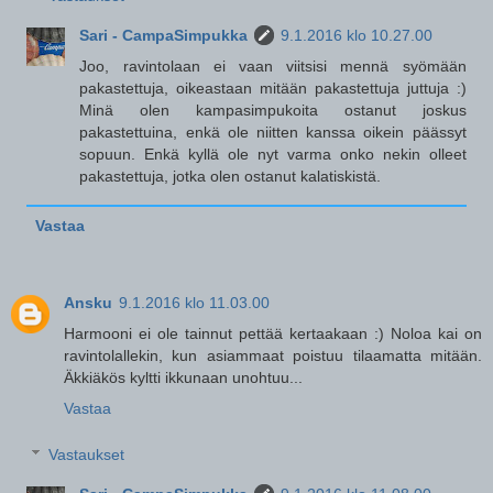
Sari - CampaSimpukka
9.1.2016 klo 10.27.00
Joo, ravintolaan ei vaan viitsisi mennä syömään
pakastettuja, oikeastaan mitään pakastettuja juttuja :)
Minä olen kampasimpukoita ostanut joskus
pakastettuina, enkä ole niitten kanssa oikein päässyt
sopuun. Enkä kyllä ole nyt varma onko nekin olleet
pakastettuja, jotka olen ostanut kalatiskistä.
Vastaa
Ansku
9.1.2016 klo 11.03.00
Harmooni ei ole tainnut pettää kertaakaan :) Noloa kai on
ravintolallekin, kun asiammaat poistuu tilaamatta mitään.
Äkkiäkös kyltti ikkunaan unohtuu...
Vastaa
Vastaukset