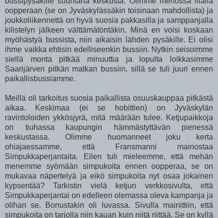
bussipysäkille suuntana keskusta. Olimme menossa illalla
oopperaan (se on Jyväskylässäkin toisinaan mahdollista) ja
joukkoliikennettä on hyvä suosia pakkasilla ja samppanjalla
kilistelyn jälkeen välttämätöntäkin. Minä en voisi koskaan
myöhästyä bussista, niin aikaisin lähden pysäkille. Ei olisi
ihme vaikka ehtisin edelliseenkin bussiin. Nytkin seisoimme
siellä monta pitkää minuuttia ja lopulta loikkasimme
Saarijärven pitkän matkan bussiin, sillä se tuli juuri ennen
paikallisbussiamme.
Meillä oli tarkoitus suosia paikallista osuuskauppaa pitkästä
aikaa. Keskimaa (ei se hobittien) on Jyväskylän
ravintoloiden ykkösjyrä, mitä määrään tulee. Ketjupaikkoja
on tiuhassa kaupungin hämmästyttävän pienessä
keskustassa. Olimme huomanneet joku kerta
ohiajaessamme, että Fransmanni mainostaa
Simpukkaperjantaita. Eilen tuli mieleemme, että mehän
menemme syömään simpukoita ennen oopperaa, se on
mukavaa näpertelyä ja eikö simpukoita nyt osaa jokainen
kypsentää? Tarkistin vielä ketjun verkkosivulta, että
Simpukkaperjantai on edelleen olemassa oleva kampanja ja
olihan se. Bonustakin oli luvassa. Sivulla mainittiin, että
simpukoita on tarjolla niin kauan kuin niitä riittää. Se on kyllä