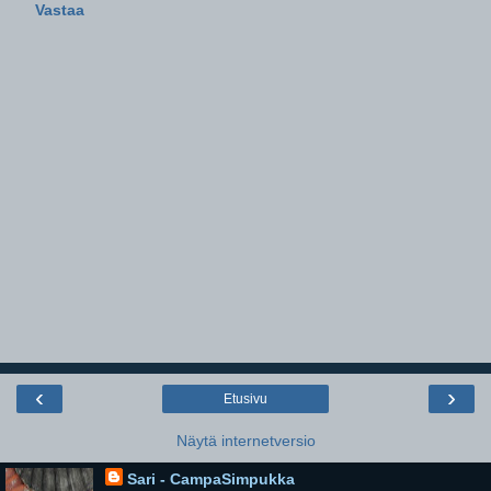
Vastaa
‹
›
Etusivu
Näytä internetversio
Sari - CampaSimpukka