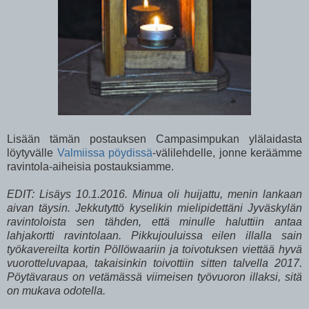
Lisään tämän postauksen Campasimpukan ylälaidasta
löytyvälle
Valmiissa pöydissä
-välilehdelle, jonne keräämme
ravintola-aiheisia postauksiamme.
EDIT: Lisäys 10.1.2016. Minua oli huijattu, menin lankaan
aivan täysin. Jekkutyttö kyselikin mielipidettäni Jyväskylän
ravintoloista sen tähden, että minulle haluttiin antaa
lahjakortti ravintolaan. Pikkujouluissa eilen illalla sain
työkavereilta kortin Pöllöwaariin ja toivotuksen viettää hyvä
vuorotteluvapaa, takaisinkin toivottiin sitten talvella 2017.
Pöytävaraus on vetämässä viimeisen työvuoron illaksi, sitä
on mukava odotella.