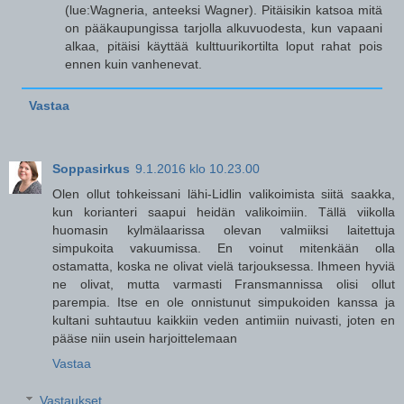
(lue:Wagneria, anteeksi Wagner). Pitäisikin katsoa mitä
on pääkaupungissa tarjolla alkuvuodesta, kun vapaani
alkaa, pitäisi käyttää kulttuurikortilta loput rahat pois
ennen kuin vanhenevat.
Vastaa
Soppasirkus
9.1.2016 klo 10.23.00
Olen ollut tohkeissani lähi-Lidlin valikoimista siitä saakka,
kun korianteri saapui heidän valikoimiin. Tällä viikolla
huomasin kylmälaarissa olevan valmiiksi laitettuja
simpukoita vakuumissa. En voinut mitenkään olla
ostamatta, koska ne olivat vielä tarjouksessa. Ihmeen hyviä
ne olivat, mutta varmasti Fransmannissa olisi ollut
parempia. Itse en ole onnistunut simpukoiden kanssa ja
kultani suhtautuu kaikkiin veden antimiin nuivasti, joten en
pääse niin usein harjoittelemaan
Vastaa
Vastaukset