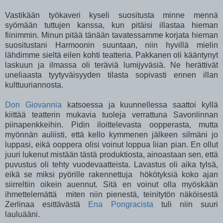
Vastikään työkaveri kyseli suositusta minne mennä
syömään tuttujen kanssa, kun pitäisi illastaa hieman
fiinimmin. Minun pitää tänään tavatessamme korjata hieman
suositustani Harmoonin suuntaan, niin hyvillä mielin
lähdimme sieltä eilen kohti teatteria. Pakkanen oli kääntynyt
laskuun ja ilmassa oli teräviä lumijyväsiä. Ne herättivät
uneliaasta tyytyväisyyden tilasta sopivasti ennen illan
kulttuuriannosta.
Don Giovannia
katsoessa ja kuunnellessa saattoi kyllä
kiittää teatterin mukavia tuoleja verrattuna Savonlinnan
piinapenkkeihin. Pidin iloittelevasta oopperasta, mutta
myönnän auliisti, että kello kymmenen jälkeen silmäni jo
luppasi, eikä ooppera olisi voinut loppua liian pian. En ollut
juuri lukenut mistään tästä produktiosta, ainoastaan sen, että
puvustus oli tehty vuodevaatteista. Lavastus oli aika tylsä,
eikä se miksi pyörille rakennettuja hökötyksiä koko ajan
siirreltiin oikein auennut. Sitä en voinut olla myöskään
ihmettelemättä miten niin pienestä, teinitytön näköisestä
Zerlinaa esittävästä
Ena Pongracista
tuli niin suuri
lauluääni.