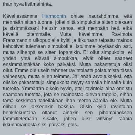
ihan hyvä lisämaininta.
Kävellessämme
Harmoonin
ohitse naurahdimme, että
mennään sitten tuonne, jollei niitä simpukoita sitten olekaan
ja sisimmässäni halusin sanoa, että mennään heti, eikä
kävellä pitemmälle. Mutta kävelimme. Ravintola
Fransmannin ulkopuolella kyltti ja ikkunaan teipattu mainos
kehottivat tulemaan simpukoille. Istuimme pöytäänkin asti,
mutta siihenpä se sitten lopahtikin. Ei ollut simpukoita, ei
yhden yhtä elävää simpukkaa, eivät olleet saaneet
ensimmäistäkään koko päiväksi. Mutta pakastettuja olisi
ollut. Emme ole usein tehneet ravintolasta poistumista tässä
vaiheessa, mutta eilen teimme. Jäi enää arvoitukseksi, että
olisiko pakastettuja simpukoita myyty samalla hinnalla kuin
tuoreita. Ymmärrän oikein hyvin, ettei ravintola aina onnistu
saamaan tuotetta, jota se mainostaa olevan tarjolla, eihän
tämä keskimaa todellakaan ihan meren äärellä ole. Mutta
olihan se jokseenkin hassua. Olisin kyllä ravintolan
henkilökuntana ottanut ainakin sen pihamainoksen
lämmittelemään sisälle, jollen olisi viitsinyt raapia
ikkunamainosta siksi päiväksi pois.