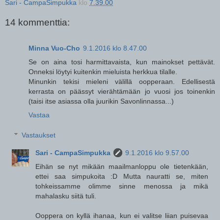
Sari - CampaSimpukka
klo
7.39.00
14 kommenttia:
Minna Vuo-Cho
9.1.2016 klo 8.47.00
Se on aina tosi harmittavaista, kun mainokset pettävät.
Onneksi löytyi kuitenkin mieluista herkkua tilalle.
Minunkin tekisi mieleni välillä oopperaan. Edellisestä
kerrasta on päässyt vierähtämään jo vuosi jos toinenkin
(taisi itse asiassa olla juurikin Savonlinnassa...)
Vastaa
Vastaukset
Sari - CampaSimpukka
9.1.2016 klo 9.57.00
Eihän se nyt mikään maailmanloppu ole tietenkään,
ettei saa simpukoita :D Mutta nauratti se, miten
tohkeissamme olimme sinne menossa ja mikä
mahalasku siitä tuli.
Ooppera on kyllä ihanaa, kun ei valitse liian puisevaa