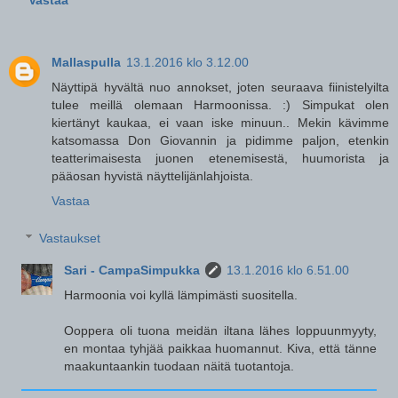
Vastaa
Mallaspulla
13.1.2016 klo 3.12.00
Näyttipä hyvältä nuo annokset, joten seuraava fiinistelyilta
tulee meillä olemaan Harmoonissa. :) Simpukat olen
kiertänyt kaukaa, ei vaan iske minuun.. Mekin kävimme
katsomassa Don Giovannin ja pidimme paljon, etenkin
teatterimaisesta juonen etenemisestä, huumorista ja
pääosan hyvistä näyttelijänlahjoista.
Vastaa
Vastaukset
Sari - CampaSimpukka
13.1.2016 klo 6.51.00
Harmoonia voi kyllä lämpimästi suositella.
Ooppera oli tuona meidän iltana lähes loppuunmyyty,
en montaa tyhjää paikkaa huomannut. Kiva, että tänne
maakuntaankin tuodaan näitä tuotantoja.