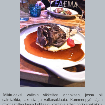
Jälkiruoaksi valitsin vikkelästi annoksen, jossa oli
salmiakkia, lakritsia ja valkosuklaata. Kammenpyörittäjän
myöhästyttyä tässä kohtaa oli otettava sitten porkkanakakku.