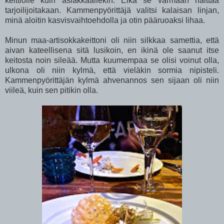
keittiölle kuin asiakkaallekin. Eikä se varmaan haittaa
tarjoilijoitakaan. Kammenpyörittäjä valitsi kalaisan linjan,
minä aloitin kasvisvaihtoehdolla ja otin pääruoaksi lihaa.
Minun maa-artisokkakeittoni oli niin silkkaa samettia, että
aivan kateellisena sitä lusikoin, en ikinä ole saanut itse
keitosta noin sileää. Mutta kuumempaa se olisi voinut olla,
ulkona oli niin kylmä, että vieläkin sormia nipisteli.
Kammenpyörittäjän kylmä ahvenannos sen sijaan oli niin
viileä, kuin sen pitikin olla.