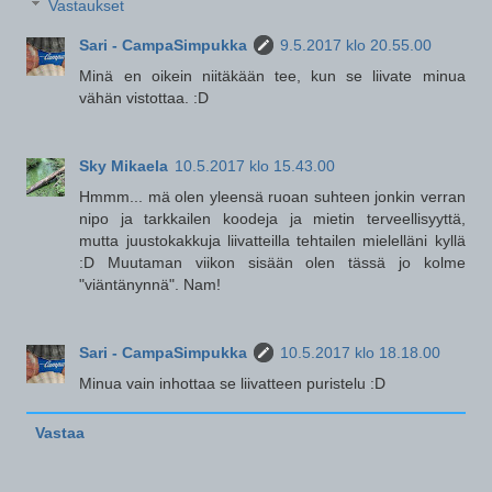
Vastaukset
Sari - CampaSimpukka
9.5.2017 klo 20.55.00
Minä en oikein niitäkään tee, kun se liivate minua
vähän vistottaa. :D
Sky Mikaela
10.5.2017 klo 15.43.00
Hmmm... mä olen yleensä ruoan suhteen jonkin verran
nipo ja tarkkailen koodeja ja mietin terveellisyyttä,
mutta juustokakkuja liivatteilla tehtailen mielelläni kyllä
:D Muutaman viikon sisään olen tässä jo kolme
"viäntänynnä". Nam!
Sari - CampaSimpukka
10.5.2017 klo 18.18.00
Minua vain inhottaa se liivatteen puristelu :D
Vastaa