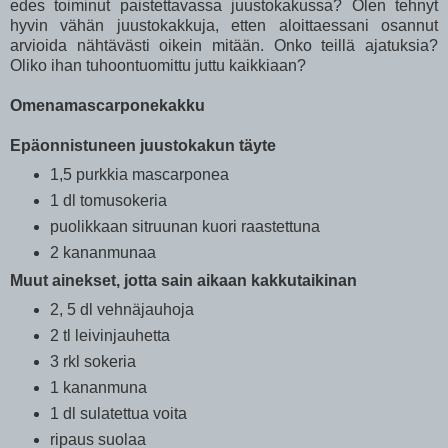
edes toiminut paistettavassa juustokakussa? Olen tehnyt
hyvin vähän juustokakkuja, etten aloittaessani osannut
arvioida nähtävästi oikein mitään. Onko teillä ajatuksia?
Oliko ihan tuhoontuomittu juttu kaikkiaan?
Omenamascarponekakku
Epäonnistuneen juustokakun täyte
1,5 purkkia mascarponea
1 dl tomusokeria
puolikkaan sitruunan kuori raastettuna
2 kananmunaa
Muut ainekset, jotta sain aikaan kakkutaikinan
2, 5 dl vehnäjauhoja
2 tl leivinjauhetta
3 rkl sokeria
1 kananmuna
1 dl sulatettua voita
ripaus suolaa