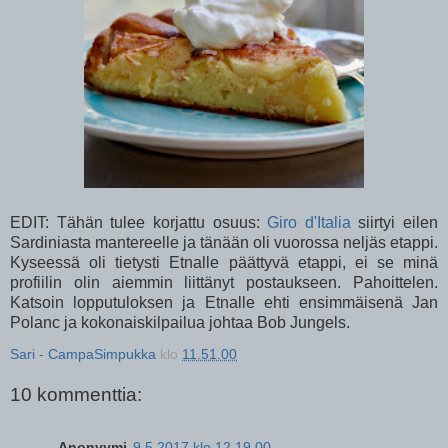
EDIT: Tähän tulee korjattu osuus:
Giro d'Italia
siirtyi eilen
Sardiniasta mantereelle ja tänään oli vuorossa neljäs etappi.
Kyseessä oli tietysti Etnalle päättyvä etappi, ei se minä
profiilin olin aiemmin liittänyt postaukseen. Pahoittelen.
Katsoin lopputuloksen ja Etnalle ehti ensimmäisenä Jan
Polanc ja kokonaiskilpailua johtaa Bob Jungels.
Sari - CampaSimpukka
klo
11.51.00
10 kommenttia:
Anonyymi
9.5.2017 klo 12.19.00