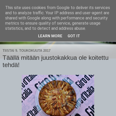
This site uses cookies from Google to deliver its services
CampaSimpukka
and to analyze traffic. Your IP address and user-agent are
shared with Google along with performance and security
metrics to ensure quality of service, generate usage
kammen- ja kauhanpyöritystä
statistics, and to detect and address abuse.
LEARN MORE
GOT IT
▼
TIISTAI 9. TOUKOKUUTA 2017
Täällä mitään juustokakkua ole koitettu
tehdä!