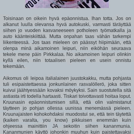
Toisinaan on oikein hyvä epäonnistua. Ihan totta. Jos on
alkanut luulla olevansa hyvä autokuski, varmasti täräyttää
siihen jo vuoden kasvaneeseen potholeen työmatkalla ja
auto käänteiskiittää. Mutta onpahan taas vähän tarkempi
liikenteessä. Jos taas mieleen on päässyt hiipimään, että
olenpa minä aikamoinen leipuri, niin eiköhän seuraava
tekele mene päin Pirkkalaa. No aikamoinen leipuri olinkin
kyllä eilen, niin totaalisen pieleen en usein onnistu
tekemään.
Aikomus oli leipoa italialainen juustokakku, mutta pohjasta
tuli esipaistettaessa jonkunlainen rasvalöllerö, joka sitten
kuivui jäähtyessään kovaksi möykyksi. Sain suostutella sitä
astiasta irti todella hartaasti. Tiskari toivottavasti hoitaa loput.
Kruunasin epäonnistumisen sillä, että olin valmistanut
täytteen jo pohjan ollessa uunissa menemässä pieleen.
Kruunajaisten kohokohdaksi muodostui se, että tein täytettä
(kaiken varalta, you know) pikkuisen enemmän kuin
ohjeessa mainittiin JA sekoitin siihen kananmunia.
Kananmunien käyttö johonkin muuhun kuin paistettavaksi