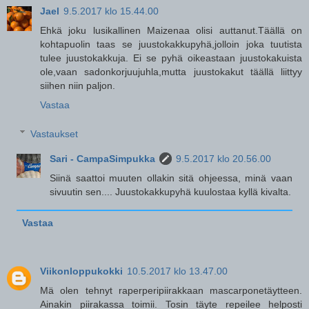
Jael
9.5.2017 klo 15.44.00
Ehkä joku lusikallinen Maizenaa olisi auttanut.Täällä on
kohtapuolin taas se juustokakkupyhä,jolloin joka tuutista
tulee juustokakkuja. Ei se pyhä oikeastaan juustokakuista
ole,vaan sadonkorjuujuhla,mutta juustokakut täällä liittyy
siihen niin paljon.
Vastaa
Vastaukset
Sari - CampaSimpukka
9.5.2017 klo 20.56.00
Siinä saattoi muuten ollakin sitä ohjeessa, minä vaan
sivuutin sen.... Juustokakkupyhä kuulostaa kyllä kivalta.
Vastaa
Viikonloppukokki
10.5.2017 klo 13.47.00
Mä olen tehnyt raperperipiirakkaan mascarponetäytteen.
Ainakin piirakassa toimii. Tosin täyte repeilee helposti