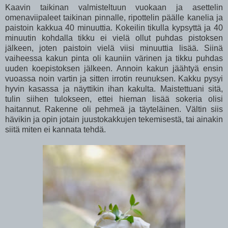
Kaavin taikinan valmisteltuun vuokaan ja asettelin
omenaviipaleet taikinan pinnalle, ripottelin päälle kanelia ja
paistoin kakkua 40 minuuttia. Kokeilin tikulla kypsyttä ja 40
minuutin kohdalla tikku ei vielä ollut puhdas pistoksen
jälkeen, joten paistoin vielä viisi minuuttia lisää. Siinä
vaiheessa kakun pinta oli kauniin värinen ja tikku puhdas
uuden koepistoksen jälkeen. Annoin kakun jäähtyä ensin
vuoassa noin vartin ja sitten irrotin reunuksen. Kakku pysyi
hyvin kasassa ja näyttikin ihan kakulta. Maistettuani sitä,
tulin siihen tulokseen, ettei hieman lisää sokeria olisi
haitannut. Rakenne oli pehmeä ja täyteläinen. Vältin siis
hävikin ja opin jotain juustokakkujen tekemisestä, tai ainakin
siitä miten ei kannata tehdä.