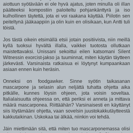
aiottuun syötävään ei ole hyvä ajatus, joten minulla oli illan
päätteeksi kompostiin paloiteltu pohjankänttyrä ja iso
kulhollinen täytettä, jota ei voi raakana käyttää. Piilotin sen
peiteltynä jääkaappiin ja olin kuin en olisikaan, kun Antti tuli
töistä.
Jos tästä oikein etsimällä etsii jotain positiivista, niin meillä
kyllä tuoksui hyvältä illalla, vaikkei tuotosta ollutkaan
maistettavaksi. Unissani sekoittui eilen katsomani Silent
Witnessin exorcist-jakso ja tuuminnat, miten käytän täytteen
järkevästi. Varsinaista ratkaisua ei löytynyt kumpaankaan
asiaan ennen kuin heräsin.
Onneksi on foodgawker. Sinne syötin taikasanan
mascarpone ja selasin alun neljättä tuhatta ohjetta aika
pitkälle, kunnes löysin ohjeen, jota voisin soveltaa.
Italialaisuutta ohjeessa on, että periksi ei anneta ja mittava
määrä mascarponea. Riittäähän? Varsinaisesti en käyttänyt
siis löytämääni ohjetta, vaan sovelsin juustokakkutäytteestä
kakkutaikinan. Uskokaa tai älkää, niinkin voi tehdä.
Jäin miettimään sitä, että miten tuo mascarponemassa olisi