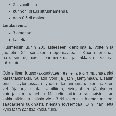
2 tl vanilliinia
kunnon loraus sitruunamehua
noin 0,5 dl maitoa
Lisäksi vielä
3 omenaa
kanelia
Kuumensin uunin 200 asteeseen kiertoilmalla. Voitelin ja
jauhotin 24 senttisen irtopohjavuoan. Kuorin omenat,
halkaisin ne, poistin siemenkodat ja leikkasin hedelmät
lohkoihin.
Otin eilisen juustokakkutäytteen esille ja aloin muuntaa sitä
kakkutaikinaksi. Sulatin voin ja jätin jäähtymään. Lisäsin
ensin täytemassaan yhden kananmunan, sen jälkeen
vehnäjauhoja, suolan, vanilliinin, leivinjauheen, jäähtyneen
voin ja sitruunamehun. Maistelin taikinaa, se maistui ihan
kakkutaikinalta, lisäsin vielä 3 rkl sokeria ja hieman maitoa,
saadakseni taikinasta hieman löysempää. Olin ihan, että
kyllä tästä saattaa kakku tulla.