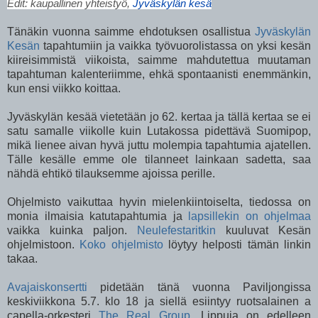
Edit: kaupallinen yhteistyö,
Jyväskylän kesä
Tänäkin vuonna saimme ehdotuksen osallistua
Jyväskylän
Kesän
tapahtumiin ja vaikka työvuorolistassa on yksi kesän
kiireisimmistä viikoista, saimme mahdutettua muutaman
tapahtuman kalenteriimme, ehkä spontaanisti enemmänkin,
kun ensi viikko koittaa.
Jyväskylän kesää vietetään jo 62. kertaa ja tällä kertaa se ei
satu samalle viikolle kuin Lutakossa pidettävä Suomipop,
mikä lienee aivan hyvä juttu molempia tapahtumia ajatellen.
Tälle kesälle emme ole tilanneet lainkaan sadetta, saa
nähdä ehtikö tilauksemme ajoissa perille.
Ohjelmisto vaikuttaa hyvin mielenkiintoiselta, tiedossa on
monia ilmaisia katutapahtumia ja
lapsillekin on ohjelmaa
vaikka kuinka paljon.
Neulefestaritkin
kuuluvat Kesän
ohjelmistoon.
Koko ohjelmisto
löytyy helposti tämän linkin
takaa.
Avajaiskonsertti
pidetään tänä vuonna Paviljongissa
keskiviikkona 5.7. klo 18 ja siellä esiintyy ruotsalainen a
capella-orkesteri
The Real Group
. Lippuja on edelleen