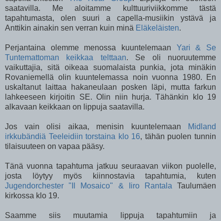
saatavilla. Me aloitamme kulttuuriviikkomme tästä
tapahtumasta, olen suuri a capella-musiikin ystävä ja
Anttikin ainakin sen verran kuin minä
Eläkeläisten
.
Perjantaina olemme menossa kuuntelemaan
Yari & Se
Tuntemattoman keikkaa telttaan
. Se oli nuoruutemme
vaikuttajia, sitä oikeaa suomalaista punkia, jota minäkin
Rovaniemellä olin kuuntelemassa noin vuonna 1980. En
uskaltanut laittaa hakaneulaan posken läpi, mutta farkun
lahkeeseen kirjoitin SE. Olin niin hurja. Tähänkin klo 19
alkavaan keikkaan on lippuja saatavilla.
Jos vain olisi aikaa, menisin kuuntelemaan
Midland
irkkubändiä Teeleidiin torstaina klo 16
, tähän puolen tunnin
tilaisuuteen on vapaa pääsy.
Tänä vuonna tapahtuma jatkuu seuraavan viikon puolelle,
josta löytyy myös kiinnostavia tapahtumia, kuten
Jugendorchester "Il Mosaico" & Iiro Rantala
Taulumäen
kirkossa klo 19.
Saamme siis muutamia lippuja tapahtumiin ja