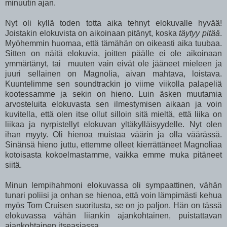
minuutin ajan.
Nyt oli kyllä toden totta aika tehnyt elokuvalle hyvää!
Joistakin elokuvista on aikoinaan pitänyt, koska
täytyy pitää
.
Myöhemmin huomaa, että tämähän on oikeasti aika tuubaa.
Sitten on näitä elokuvia, joitten päälle ei ole aikoinaan
ymmärtänyt, tai muuten vain eivät ole jääneet mieleen ja
juuri sellainen on Magnolia, aivan mahtava, loistava.
Kuuntelimme sen soundtrackin jo viime viikolla palapeliä
kootessamme ja sekin on hieno. Luin äsken muutamia
arvosteluita elokuvasta sen ilmestymisen aikaan ja voin
kuvitella, että olen itse ollut silloin sitä mieltä, että liika on
liikaa ja nyrpistellyt elokuvan yltäkylläisyydelle. Nyt olen
ihan myyty. Oli hienoa muistaa väärin ja olla väärässä.
Sinänsä hieno juttu, ettemme olleet kierrättäneet Magnoliaa
kotoisasta kokoelmastamme, vaikka emme muka pitäneet
siitä.
Minun lempihahmoni elokuvassa oli sympaattinen, vähän
tunari poliisi ja onhan se hienoa, että voin lämpimästi kehua
myös Tom Cruisen suoritusta, se on jo paljon. Hän on tässä
elokuvassa vähän liiankin ajankohtainen, puistattavan
ajankohtainen itseasiassa.