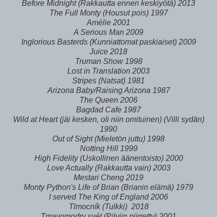
Before Midnight (Rakkautta ennen keskiyötä) 2013
The Full Monty (Housut pois) 1997
Amélie 2001
A Serious Man 2009
Inglorious Basterds (Kunniattomat paskiaiset) 2009
Juice 2018
Truman Show 1998
Lost in Translation 2003
Stripes (Natsat) 1981
Arizona Baby/Raising Arizona 1987
The Queen 2006
Bagdad Cafe 1987
Wild at Heart (jäi kesken, oli niin omituinen) (Villi sydän)
1990
Out of Sight (Mieletön juttu) 1998
Notting Hill 1999
High Fidelity (Uskollinen äänentoisto) 2000
Love Actually (Rakkautta vain) 2003
Mestari Cheng 2019
Monty Python's Life of Brian (Brianin elämä) 1979
I served The King of England 2006
Tlmocník (Tulkki) 2018
Tmavomodry svét (Pilviin piirretty) 2001