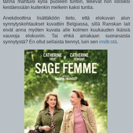
tarina mahtuisi kyllä puoleen tuntiin, tekevät niin iloisiksi
kestäessään kuitenkin melkein kaksi tuntia.
Anekdoottina lisättäköön tieto, että elokuvan alun
synnytyskohtaukset kuvattiin Belgiassa, sillä Ranskan lait
eivät anna myöten kuvata alle kolmen kuukauden ikäisiä
vauvoja elokuviin. Tai ehkä ainakaan suoranaista
synnytystä? En ollut sellaista tiennyt, luin sen
imdb:stä
.