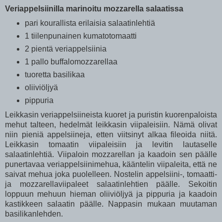
Veriappelsiinilla marinoitu mozzarella salaatissa
pari kourallista erilaisia salaatinlehtiä
1 tiilenpunainen kumatotomaatti
2 pientä veriappelsiinia
1 pallo buffalomozzarellaa
tuoretta basilikaa
oliiviöljyä
pippuria
Leikkasin veriappelsiineista kuoret ja puristin kuorenpaloista
mehut talteen, hedelmät leikkasin viipaleisiin. Nämä olivat
niin pieniä appelsiineja, etten viitsinyt alkaa fileoida niitä.
Leikkasin tomaatin viipaleisiin ja levitin lautaselle
salaatinlehtiä. Viipaloin mozzarellan ja kaadoin sen päälle
punertavaa veriappelsiinimehua, kääntelin viipaleita, että ne
saivat mehua joka puolelleen. Nostelin appelsiini-, tomaatti-
ja mozzarellaviipaleet salaatinlehtien päälle. Sekoitin
loppuun mehuun hieman oliiviöljyä ja pippuria ja kaadoin
kastikkeen salaatin päälle. Nappasin mukaan muutaman
basilikanlehden.