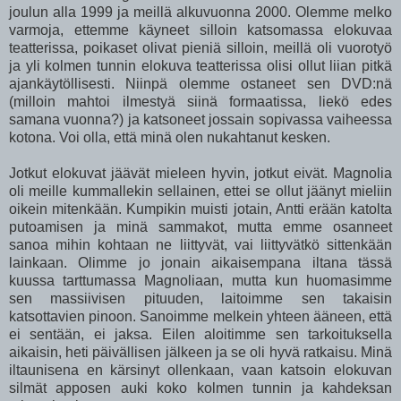
joulun alla 1999 ja meillä alkuvuonna 2000. Olemme melko
varmoja, ettemme käyneet silloin katsomassa elokuvaa
teatterissa, poikaset olivat pieniä silloin, meillä oli vuorotyö
ja yli kolmen tunnin elokuva teatterissa olisi ollut liian pitkä
ajankäytöllisesti. Niinpä olemme ostaneet sen DVD:nä
(milloin mahtoi ilmestyä siinä formaatissa, liekö edes
samana vuonna?) ja katsoneet jossain sopivassa vaiheessa
kotona. Voi olla, että minä olen nukahtanut kesken.
Jotkut elokuvat jäävät mieleen hyvin, jotkut eivät. Magnolia
oli meille kummallekin sellainen, ettei se ollut jäänyt mieliin
oikein mitenkään. Kumpikin muisti jotain, Antti erään katolta
putoamisen ja minä sammakot, mutta emme osanneet
sanoa mihin kohtaan ne liittyvät, vai liittyvätkö sittenkään
lainkaan. Olimme jo jonain aikaisempana iltana tässä
kuussa tarttumassa Magnoliaan, mutta kun huomasimme
sen massiivisen pituuden, laitoimme sen takaisin
katsottavien pinoon. Sanoimme melkein yhteen ääneen, että
ei sentään, ei jaksa. Eilen aloitimme sen tarkoituksella
aikaisin, heti päivällisen jälkeen ja se oli hyvä ratkaisu. Minä
iltaunisena en kärsinyt ollenkaan, vaan katsoin elokuvan
silmät apposen auki koko kolmen tunnin ja kahdeksan