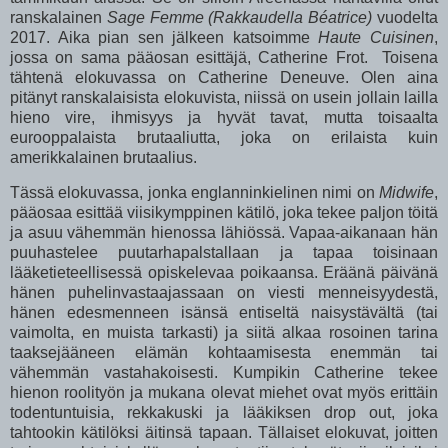
ranskalainen
Sage Femme (Rakkaudella Béatrice)
vuodelta
2017. Aika pian sen jälkeen katsoimme
Haute Cuisinen
,
jossa on sama pääosan esittäjä, Catherine Frot. Toisena
tähtenä elokuvassa on Catherine Deneuve. Olen aina
pitänyt ranskalaisista elokuvista, niissä on usein jollain lailla
hieno vire, ihmisyys ja hyvät tavat, mutta toisaalta
eurooppalaista brutaaliutta, joka on erilaista kuin
amerikkalainen brutaalius.
Tässä elokuvassa, jonka englanninkielinen nimi on
Midwife
,
pääosaa esittää viisikymppinen kätilö, joka tekee paljon töitä
ja asuu vähemmän hienossa lähiössä. Vapaa-aikanaan hän
puuhastelee puutarhapalstallaan ja tapaa toisinaan
lääketieteellisessä opiskelevaa poikaansa. Eräänä päivänä
hänen puhelinvastaajassaan on viesti menneisyydestä,
hänen edesmenneen isänsä entiseltä naisystävältä (tai
vaimolta, en muista tarkasti) ja siitä alkaa rosoinen tarina
taaksejääneen elämän kohtaamisesta enemmän tai
vähemmän vastahakoisesti. Kumpikin Catherine tekee
hienon roolityön ja mukana olevat miehet ovat myös erittäin
todentuntuisia, rekkakuski ja lääkiksen drop out, joka
tahtookin kätilöksi äitinsä tapaan. Tällaiset elokuvat, joitten