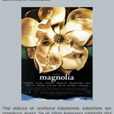
Yksi elokuva oli unohtunut listastamme, katsoimme sen
tammikuun alussa. Se oli silloin Areenassa nähtävillä ollut