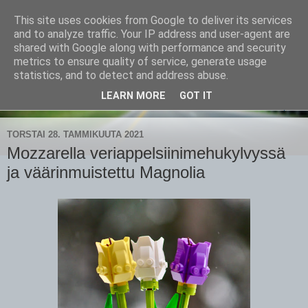
This site uses cookies from Google to deliver its services
CampaSimpukka
and to analyze traffic. Your IP address and user-agent are
shared with Google along with performance and security
metrics to ensure quality of service, generate usage
kammen- ja kauhanpyöritystä
statistics, and to detect and address abuse.
LEARN MORE
GOT IT
▼
TORSTAI 28. TAMMIKUUTA 2021
Mozzarella veriappelsiinimehukylvyssä
ja väärinmuistettu Magnolia