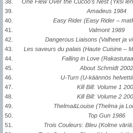
One Flew Over the Cucoo's Nest (Yksi len
Amadeus 1984
Easy Rider (Easy Rider – matk
Valmont 1989
Dangerous Liaisons (Valheet ja vie
Les saveurs du palais (Haute Cuisine – M
Falling in Love (Rakastuta
About Schmidt 200
U-Turn (U-käännös helvetti
Kill Bill: Volume 1 20
Kill Bill: Volume 2 20
Thelma&Louise (Thelma ja Lo
Top Gun 1986
Trois Couleurs: Bleu (Kolme väriä