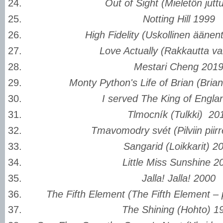
Out of Sight (Mieletön jutt
Notting Hill 1999
High Fidelity (Uskollinen äänen
Love Actually (Rakkautta va
Mestari Cheng 201
Monty Python's Life of Brian (Bria
I served The King of Engla
Tlmocník (Tulkki) 20
Tmavomodry svét (Pilviin piirr
Sangarid (Loikkarit) 2
Little Miss Sunshine 2
Jalla! Jalla! 2000
The Fifth Element (The Fifth Element – 
The Shining (Hohto) 1