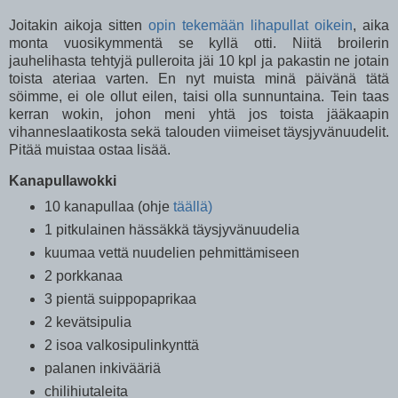
Joitakin aikoja sitten
opin tekemään lihapullat oikein
, aika
monta vuosikymmentä se kyllä otti. Niitä broilerin
jauhelihasta tehtyjä pulleroita jäi 10 kpl ja pakastin ne jotain
toista ateriaa varten. En nyt muista minä päivänä tätä
söimme, ei ole ollut eilen, taisi olla sunnuntaina. Tein taas
kerran wokin, johon meni yhtä jos toista jääkaapin
vihanneslaatikosta sekä talouden viimeiset täysjyvänuudelit.
Pitää muistaa ostaa lisää.
Kanapullawokki
10 kanapullaa (ohje
täällä)
1 pitkulainen hässäkkä täysjyvänuudelia
kuumaa vettä nuudelien pehmittämiseen
2 porkkanaa
3 pientä suippopaprikaa
2 kevätsipulia
2 isoa valkosipulinkynttä
palanen inkivääriä
chilihiutaleita