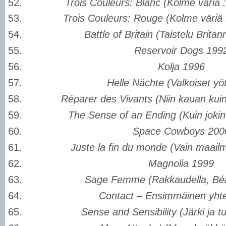
Trois Couleurs: Blanc (Kolme väriä 
Trois Couleurs: Rouge (Kolme väriä
Battle of Britain (Taistelu Brita
Reservoir Dogs 199
Kolja 1996
Helle Nächte (Valkoiset yö
Réparer des Vivants (
Niin kauan kui
The Sense of an Ending (
Kuin jokin
Space Cowboys 200
Juste la fin du monde (Vain maail
Magnolia 1999
Sage Femme (Rakkaudella, Béa
Contact – Ensimmäinen yht
Sense and Sensibility (Järki ja t