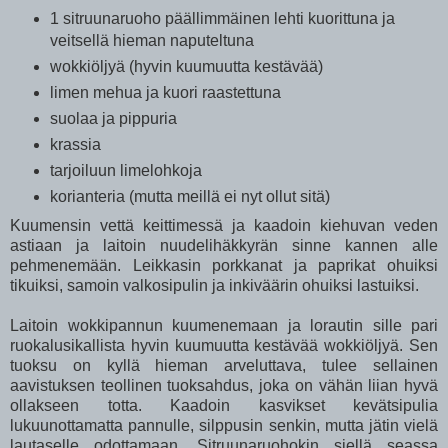
1 sitruunaruoho päällimmäinen lehti kuorittuna ja
veitsellä hieman naputeltuna
wokkiöljyä (hyvin kuumuutta kestävää)
limen mehua ja kuori raastettuna
suolaa ja pippuria
krassia
tarjoiluun limelohkoja
korianteria (mutta meillä ei nyt ollut sitä)
Kuumensin vettä keittimessä ja kaadoin kiehuvan veden
astiaan ja laitoin nuudelihäkkyrän sinne kannen alle
pehmenemään. Leikkasin porkkanat ja paprikat ohuiksi
tikuiksi, samoin valkosipulin ja inkiväärin ohuiksi lastuiksi.
Laitoin wokkipannun kuumenemaan ja lorautin sille pari
ruokalusikallista hyvin kuumuutta kestävää wokkiöljyä. Sen
tuoksu on kyllä hieman arveluttava, tulee sellainen
aavistuksen teollinen tuoksahdus, joka on vähän liian hyvä
ollakseen totta. Kaadoin kasvikset kevätsipulia
lukuunottamatta pannulle, silppusin senkin, mutta jätin vielä
lautaselle odottamaan. Sitruunaruohokin siellä seassa