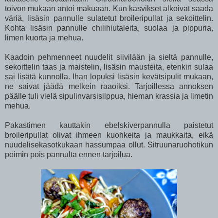
toivon mukaan antoi makuaan. Kun kasvikset alkoivat saada
väriä, lisäsin pannulle sulatetut broileripullat ja sekoittelin.
Kohta lisäsin pannulle chilihiutaleita, suolaa ja pippuria,
limen kuorta ja mehua.
Kaadoin pehmenneet nuudelit siivilään ja sieltä pannulle,
sekoittelin taas ja maistelin, lisäsin mausteita, etenkin sulaa
sai lisätä kunnolla. Ihan lopuksi lisäsin kevätsipulit mukaan,
ne saivat jäädä melkein raaoiksi. Tarjoillessa annoksen
päälle tuli vielä sipulinvarsisilppua, hieman krassia ja limetin
mehua.
Pakastimen kauttakin ebelskiverpannulla paistetut
broileripullat olivat ihmeen kuohkeita ja maukkaita, eikä
nuudelisekasotkukaan hassumpaa ollut. Sitruunaruohotikun
poimin pois pannulta ennen tarjoilua.