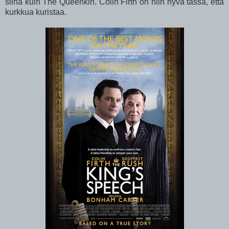
siinä kuin The Queenkin. Colin Firth on niin hyvä tässä, että
kurkkua kuristaa.