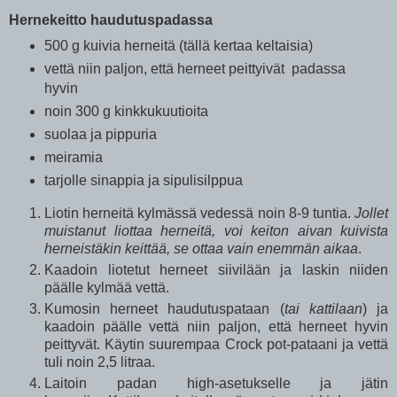
Hernekeitto haudutuspadassa
500 g kuivia herneitä (tällä kertaa keltaisia)
vettä niin paljon, että herneet peittyivät padassa
hyvin
noin 300 g kinkkukuutioita
suolaa ja pippuria
meiramia
tarjolle sinappia ja sipulisilppua
Liotin herneitä kylmässä vedessä noin 8-9 tuntia.
Jollet
muistanut liottaa herneitä, voi keiton aivan kuivista
herneistäkin keittää, se ottaa vain enemmän aikaa
.
Kaadoin liotetut herneet siivilään ja laskin niiden
päälle kylmää vettä.
Kumosin herneet haudutuspataan (
tai kattilaan
) ja
kaadoin päälle vettä niin paljon, että herneet hyvin
peittyvät. Käytin suurempaa Crock pot-pataani ja vettä
tuli noin 2,5 litraa.
Laitoin padan high-asetukselle ja jätin