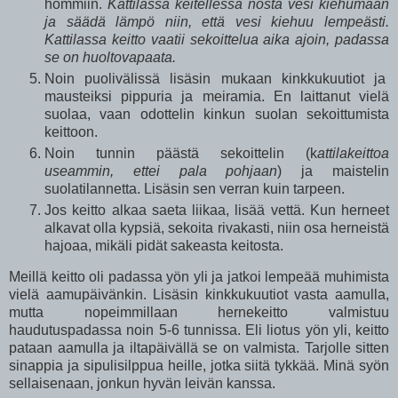
hommiin.
Kattilassa keitellessä nosta vesi kiehumaan
ja säädä lämpö niin, että vesi kiehuu lempeästi.
Kattilassa keitto vaatii sekoittelua aika ajoin, padassa
se on huoltovapaata.
Noin puolivälissä lisäsin mukaan kinkkukuutiot ja
mausteiksi pippuria ja meiramia. En laittanut vielä
suolaa, vaan odottelin kinkun suolan sekoittumista
keittoon.
Noin tunnin päästä sekoittelin (k
attilakeittoa
useammin, ettei pala pohjaan
) ja maistelin
suolatilannetta. Lisäsin sen verran kuin tarpeen.
Jos keitto alkaa saeta liikaa, lisää vettä. Kun herneet
alkavat olla kypsiä, sekoita rivakasti, niin osa herneistä
hajoaa, mikäli pidät sakeasta keitosta.
Meillä keitto oli padassa yön yli ja jatkoi lempeää muhimista
vielä aamupäivänkin. Lisäsin kinkkukuutiot vasta aamulla,
mutta nopeimmillaan hernekeitto valmistuu
haudutuspadassa noin 5-6 tunnissa. Eli liotus yön yli, keitto
pataan aamulla ja iltapäivällä se on valmista. Tarjolle sitten
sinappia ja sipulisilppua heille, jotka siitä tykkää. Minä syön
sellaisenaan, jonkun hyvän leivän kanssa.