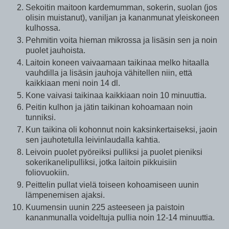
Sekoitin maitoon kardemumman, sokerin, suolan (jos
olisin muistanut), vaniljan ja kananmunat yleiskoneen
kulhossa.
Pehmitin voita hieman mikrossa ja lisäsin sen ja noin
puolet jauhoista.
Laitoin koneen vaivaamaan taikinaa melko hitaalla
vauhdilla ja lisäsin jauhoja vähitellen niin, että
kaikkiaan meni noin 14 dl.
Kone vaivasi taikinaa kaikkiaan noin 10 minuuttia.
Peitin kulhon ja jätin taikinan kohoamaan noin
tunniksi.
Kun taikina oli kohonnut noin kaksinkertaiseksi, jaoin
sen jauhotetulla leivinlaudalla kahtia.
Leivoin puolet pyöreiksi pulliksi ja puolet pieniksi
sokerikanelipulliksi, jotka laitoin pikkuisiin
foliovuokiin.
Peittelin pullat vielä toiseen kohoamiseen uunin
lämpenemisen ajaksi.
Kuumensin uunin 225 asteeseen ja paistoin
kananmunalla voideltuja pullia noin 12-14 minuuttia.