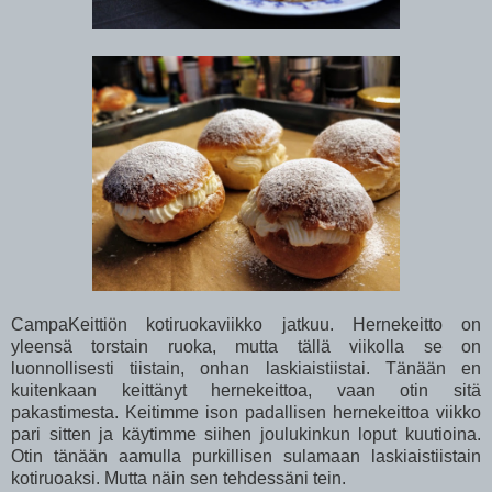
CampaKeittiön kotiruokaviikko jatkuu. Hernekeitto on
yleensä torstain ruoka, mutta tällä viikolla se on
luonnollisesti tiistain, onhan laskiaistiistai. Tänään en
kuitenkaan keittänyt hernekeittoa, vaan otin sitä
pakastimesta. Keitimme ison padallisen hernekeittoa viikko
pari sitten ja käytimme siihen joulukinkun loput kuutioina.
Otin tänään aamulla purkillisen sulamaan laskiaistiistain
kotiruoaksi. Mutta näin sen tehdessäni tein.