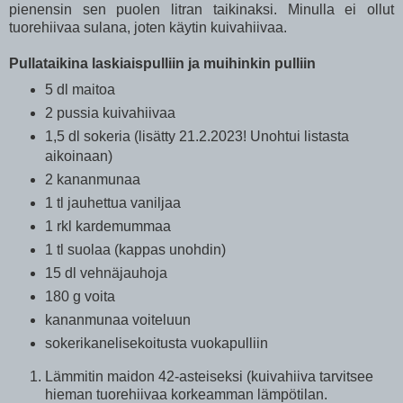
pienensin sen puolen litran taikinaksi. Minulla ei ollut
tuorehiivaa sulana, joten käytin kuivahiivaa.
Pullataikina laskiaispulliin ja muihinkin pulliin
5 dl maitoa
2 pussia kuivahiivaa
1,5 dl sokeria (lisätty 21.2.2023! Unohtui listasta
aikoinaan)
2 kananmunaa
1 tl jauhettua vaniljaa
1 rkl kardemummaa
1 tl suolaa (kappas unohdin)
15 dl vehnäjauhoja
180 g voita
kananmunaa voiteluun
sokerikanelisekoitusta vuokapulliin
Lämmitin maidon 42-asteiseksi (kuivahiiva tarvitsee
hieman tuorehiivaa korkeamman lämpötilan.