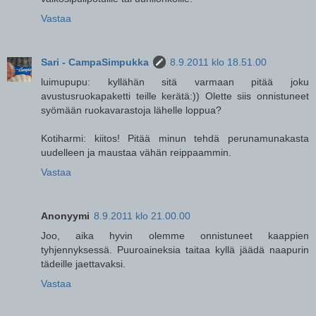
Vastaa
Sari - CampaSimpukka
8.9.2011 klo 18.51.00
luimupupu: kyllähän sitä varmaan pitää joku
avustusruokapaketti teille kerätä:)) Olette siis onnistuneet
syömään ruokavarastoja lähelle loppua?
Kotiharmi: kiitos! Pitää minun tehdä perunamunakasta
uudelleen ja maustaa vähän reippaammin.
Vastaa
Anonyymi
8.9.2011 klo 21.00.00
Joo, aika hyvin olemme onnistuneet kaappien
tyhjennyksessä. Puuroaineksia taitaa kyllä jäädä naapurin
tädeille jaettavaksi.
Vastaa