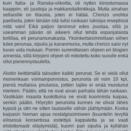
kuin Italia- ja Ranska-viikoilta, oli nytkin kinostumassa
kaappiin, eli juustoja ja makkaroita/kinkkuja. Mutta ainahan
sellaisille on tilausta, joten ei hätää. Chorizo unohtui
paellasta, joten tänään sitä tulisi ruokaan lukisipa reseptissä
mitä vain! Eikä paljon tarvinnut edes joustaa, sillä jo
useamman päivän oli aikeeni ollut tehdä espanjalaista
tortillaa, eli perunamunakasta. Yksinkertaisimmillaan siihen
tulee perunaa, sipulia ja kananmunia, mutta chorizo saisi nyt
luvan uida mukaan. Poimin summittaisen ohjeen eri blogien
anneista, sillä kirjojeni ohjeet oli mitoitettu koko suvulle enkä
ollut pienennystuulella.
Aloitin keittämällä talouden kaikki perunat. Se ei vielä ollut
moinenkaan voimainponnistus, perunoita oli noin 10 kpl,
pieniä multaisia pirulaisia, joitten lajike ei enää muistunut
mieleen. Päätin, että ne ovat aivan parhaita tähän ruokaan.
Vastikään maasta kuokittuina ne eivät kuorimista kaipaa,
senkin päätin. Höyrytin perunoita kunnes ne olivat lähes
kypsiä ja otin ne sitten lautaselle vähän jäähtymään. Koska
kaipasin hieman apua nostalgisoimiseen (kuuntelin levyltä
eilisessä konsertissa esitettyä kappaletta ja se vaati
ehdottomasti eläytymistä), kuorin pari sipulia ja kyllähän