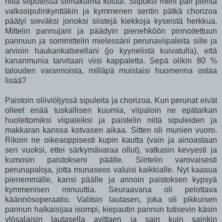
niitä silputessa silmäkulma kostui. Silpuksi meni pari pientä
valkosipulinkynttäkin ja kymmenen sentin pätkä chorizoa
päätyi sieväksi jonoksi siistejä kiekkoja kyseistä herkkua.
Mittelin pannujani ja päädyin pienehköön pinnoitettuun
pannuun ja sommittelin mielessäni perunaviipaleita sille ja
arvioin haukankatseellani (jo kyynelistä kuivatulla), että
kananmunia tarvitaan viisi kappaletta. Sepä olikin 80 %
talouden varannoista, milläpä muistaisi huomenna ostaa
lisää?
Paistoin oliiviöljyssä sipuleita ja chorizoa. Kun perunat eivät
olleet enää tuskallisen kuumia, viipaloin ne epätarkan
huolettomiksi viipaleiksi ja paistelin niitä sipuleiden ja
makkaran kanssa kotvasen aikaa. Sitten oli munien vuoro.
Rikoin ne oikeaoppisesti kupin kautta (vain ja ainoastaan
sen vuoksi, ettei särkymävaraa ollut), vatkasin kevyesti ja
kumosin paistokseni päälle. Siirtelin varovaisesti
perunapaloja, jotta munaseos valuisi kaikkialle. Nyt kaasua
pienemmälle, kansi päälle ja annoin paistoksen kypsyä
kymmenisen minuuttia. Seuraavana oli pelottava
käännösoperaatio. Valitsin lautasen, joka oli pikkuisen
pannun halkaisijaa isompi, kiepautin pannun tutisevin käsin
ylösalaisin lautasella avittaen ja sain kuin sainkin