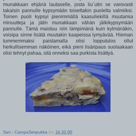
munakkaan ehjänä lautaselle, josta liu´utin se varovasti
takaisin pannulle kypsymään toiseltakin puolelta valmiiksi.
Toinen puoli kypsyi pienimmällä kaasuliekillä muutamia
minuutteja ja jätin munakkaan vähän jälkikypsymään
pannulle. Tämä maistuu niin lämpimänä kuin kylmänäkin,
voisipa sinne lisätä muutakin kaapeissa lymyävää. Hieman
tummemmaksi paistamalla olisi lopputulos ollut
herkullisemman näköinen, eikä pieni lisäripaus suolaakaan
olisi tehnyt pahaa, sitä onneksi saa purkista lisättyä.
Sari - CampaSimpukka
klo
16.32.00