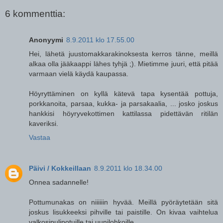
6 kommenttia:
Anonyymi
8.9.2011 klo 17.55.00
Hei, lähetä juustomakkarakinoksesta kerros tänne, meillä
alkaa olla jääkaappi lähes tyhjä ;). Mietimme juuri, että pitää
varmaan vielä käydä kaupassa.
Höyryttäminen on kyllä kätevä tapa kysentää pottuja,
porkkanoita, parsaa, kukka- ja parsakaalia, ... josko joskus
hankkisi höyryvekottimen kattilassa pidettävän ritilän
kaveriksi.
Vastaa
Päivi / Kokkeillaan
8.9.2011 klo 18.34.00
Onnea sadannelle!
Pottumunakas on niiiiiin hyvää. Meillä pyöräytetään sitä
joskus lisukkeeksi pihville tai paistille. On kivaa vaihtelua
valkosipulipotuille tai uunilohkoille.