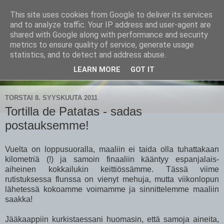
This site uses cookies from Google to deliver its services
CampaSimpukka
and to analyze traffic. Your IP address and user-agent are
shared with Google along with performance and security
metrics to ensure quality of service, generate usage
kammen- ja kauhanpyöritystä
statistics, and to detect and address abuse.
LEARN MORE
GOT IT
▼
TORSTAI 8. SYYSKUUTA 2011
Tortilla de Patatas - sadas
postauksemme!
Vuelta on loppusuoralla, maaliin ei taida olla tuhattakaan
kilometriä (!) ja samoin finaaliin kääntyy espanjalais-
aiheinen kokkailukin keittiössämme. Tässä viime
rutistuksessa flunssa on vienyt mehuja, mutta viikonlopun
lähetessä kokoamme voimamme ja sinnittelemme maaliin
saakka!
Jääkaappiin kurkistaessani huomasin, että samoja aineita,