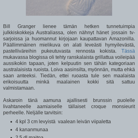
Bill Granger lienee tämän hetken tunnetuimpia
julkkiskokkeja Australiassa, olen nähnyt hänet jossain tv-
sarjoissa ja huomannut kirjojaan kaupattavan Amazonilla.
Päällimmäinen mielikuva on alati leveästi hymyilevästä,
pastelliväreihin pukeutuvasta rennosta kokista.
Tässä
mukavassa blogissa oli tehty ranskalaista grillattua voileipää
aussikokin tapaan, joten kelpuutin sen tähän kategoriaan
australaisista ruoista. Loiva aasinsilta, myönnän, mutta ehkä
saan anteeksi. Tiedän, ettei ruoasta tule sen maalaista
erikoisuutta minkä maalainen kokki sitä sattuu
valmistamaan.
Askaroin tänä aamuna ajallisesti brunssin puolelle
livahtaneelle aamiaiselle tällaiset croque monsieurit
perheelle. Neljälle tarvitsin:
4 kpl 3 cm levyistä vaalean leivän viipaletta
4 kananmunaa
2,5 dl maitoa