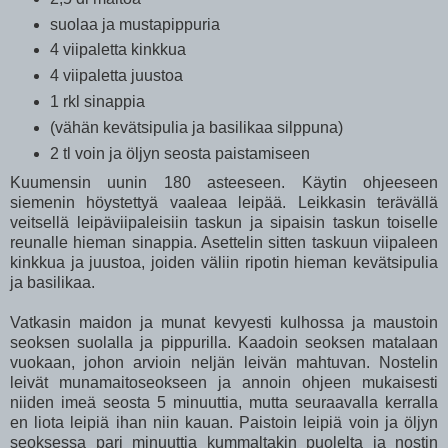
suolaa ja mustapippuria
4 viipaletta kinkkua
4 viipaletta juustoa
1 rkl sinappia
(vähän kevätsipulia ja basilikaa silppuna)
2 tl voin ja öljyn seosta paistamiseen
Kuumensin uunin 180 asteeseen. Käytin ohjeeseen
siemenin höystettyä vaaleaa leipää. Leikkasin terävällä
veitsellä leipäviipaleisiin taskun ja sipaisin taskun toiselle
reunalle hieman sinappia. Asettelin sitten taskuun viipaleen
kinkkua ja juustoa, joiden väliin ripotin hieman kevätsipulia
ja basilikaa.
Vatkasin maidon ja munat kevyesti kulhossa ja maustoin
seoksen suolalla ja pippurilla. Kaadoin seoksen matalaan
vuokaan, johon arvioin neljän leivän mahtuvan. Nostelin
leivät munamaitoseokseen ja annoin ohjeen mukaisesti
niiden imeä seosta 5 minuuttia, mutta seuraavalla kerralla
en liota leipiä ihan niin kauan. Paistoin leipiä voin ja öljyn
seoksessa pari minuuttia kummaltakin puolelta ja nostin