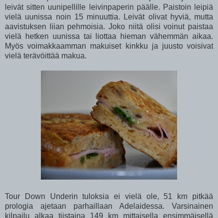
leivät sitten uunipellille leivinpaperin päälle. Paistoin leipiä
vielä uunissa noin 15 minuuttia. Leivät olivat hyviä, mutta
aavistuksen liian pehmoisia. Joko niitä olisi voinut paistaa
vielä hetken uunissa tai liottaa hieman vähemmän aikaa.
Myös voimakkaamman makuiset kinkku ja juusto voisivat
vielä terävöittää makua.
Tour Down Underin tuloksia ei vielä ole, 51 km pitkää
prologia ajetaan parhaillaan Adelaidessa. Varsinainen
kilpailu alkaa tiistaina 149 km mittaisella ensimmäisellä