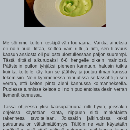
Me söimme keiton keskipäivän lounaana. Vaikka aineksia
oli noin puoli litraa, keittoa vain riitti ja riitti, sen tilavuus
kaasun ansiosta oli pullosta ulostullessaan paljon suurempi.
Tästä riittäisi alkuruoaksi 6-8 hengelle oikein mainiosti.
Päästelin pullon tyhjäksi pieneen kannuun, halusin tutkia
kuinka keitolle käy, kun se jäähtyy ja joutuu ilman kanssa
tekemisiin. Noin kymmenessä minuutissa se lässähti jo sen
verran, että keiton pinta aleni kannussa kolmanneksella.
Puolessa tunnissa keittoa oli noin puolentoista desin verran
liemenä kannussa.
Tässä ohjeessa yksi kaasupatruuna riitti hyvin, joissakin
ohjeissa käytetään kahta, riippuen siitä minkälaista
rakennetta tavoitellaan. Joissakin jälkiruoissa kaksi
patruunaa on välttämättömyys. Tällöin ne vain käytetään
peräkkäin, eikä siinä välissä patruunaa vaihtaessa kaasu