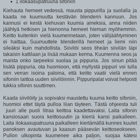
1 ilokaasupatruuna sifoniin
Kiehauta herneet vedessä, mausta pippurilla ja suolalla ja
kaada ne kuumuutta kestävän blenderin kannuun. Jos
kannusi ei kestä kiehuvan kuumia aineksia, anna niiden
jäähtyä hetkisen ja hienonna herneet hieman myöhemmin.
Keitto kuitenkin vielä kuumennetaan, joten välijäähtyminen
ei haittaa. Suurruuttele blenderillä herneet ja liemi niin
sileäksi kuin mahdollista. Siivilöi seos tiheän siivilän läpi
takaisin kattilaan ja lisää mukaan kerma. Kuumenna seos ja
maista onko tarpeeksi suolaa ja pippuria. Jos sinun pitää
lisätä pippuria, ota huomioon, että myllystä pippuri voi tulla
sen verran isoina paloina, että keitto vaatii vielä ennen
sifoniin laittoa uuden siivilöinnin. Pippuripalat voivat helposti
tukkia sifonin suuttimen.
Kaada siivilöity ja sopivaksi maustettu kuuma keitto sifoniin,
huomioi ettet täytä pulloa liian täyteen. Tästä ohjeesta tuli
juuri alle puoli litraa keittoa kaadettavaksi. Laita sifonin
kansiosaan suora keittosuutin ja kierrä kansi paikalleen.
Laita ilokaasupatruuna paikalleen kiertämällä kunnes kuulet
panoksen avautuvan ja kaasun pääsevän keittoseokseen.
Pullon ulkopinta kuumenee aika paljon, suojaa kätesi