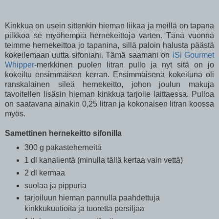
Kinkkua on usein sittenkin hieman liikaa ja meillä on tapana
pilkkoa se myöhempiä hernekeittoja varten. Tänä vuonna
teimme hernekeittoa jo tapanina, sillä paloin halusta päästä
kokeilemaan uutta sifoniani. Tämä saamani on
iSi Gourmet
Whipper
-merkkinen puolen litran pullo ja nyt sitä on jo
kokeiltu ensimmäisen kerran. Ensimmäisenä kokeiluna oli
ranskalainen sileä hernekeitto, johon joulun makuja
tavoitellen lisäsin hieman kinkkua tarjolle laittaessa. Pulloa
on saatavana ainakin 0,25 litran ja kokonaisen litran koossa
myös.
Samettinen hernekeitto sifonilla
300 g pakasteherneitä
1 dl kanalientä (minulla tällä kertaa vain vettä)
2 dl kermaa
suolaa ja pippuria
tarjoiluun hieman pannulla paahdettuja
kinkkukuutioita ja tuoretta persiljaa