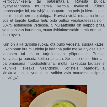
keittiöpyyhkeellä tai patakintaalla. Ravista pulloa
pystyasennossa muutamia kertoja rivakasti. Kierrä
panossuojus irti, ota tyhjä kaasupatruuna pois ja kierrä tilalle
pieni metallinen suojatulppa. Ravista vielä muutama kerta.
Jos et tarjoile keittoa heti, pidä pulloa vesihauteessa noin
50-75 asteisessa vedessä. Sirkulaattorilla on helppo pitää
vesi sopivan kuumana, mutta tiskialtaassakin tämä onnistuu
ihan hyvin.
Kun on aika tarjoilla ruoka, ota pullo vedestä, suojaa kätesi
ulkopinnan kuumuudelta ja käännä pullo melkein ylösalaisin
lautasen tai muun tarjoiluastian yläpuolelle. Purista
kahvasta ja pursota keittoa astiaan. Se tulee ensin hieman
pallomaisena muodostelmana, mutta laskeutuu lautaselle
kauniiksi sileäksi vaahdoksi. Koristele paahdetuilla
kinkkukuutioilla, yrteillä, tai vaikka vain muutamalla tipalla
oliiviöljyä.