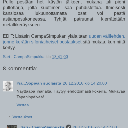
Pullo pestään heti käytön jälkeen, mukana tuli pieni
pulloharja, jolla suuttimen saa puhdistettua. Ilmeisesti
kansiosaa lukuunottamatta osat voi pestä
astianpesukoneessa. Tyhjät patruunat kierrätetään
metallikeräykseen.
EDIT: Lisäsin CampaSimpukan ylälaitaan
uuden välilehden,
jonne kerään sifoniaiheiset postaukset
sitä mukaa, kun niitä
kertyy.
Sari - CampaSimpukka
klo
13.41.00
8 kommenttia:
Pia...Sopivan suolaista
26.12.2016 klo 14.20.00
Näyttääpä ihanalta. Täytyy ehdottomasti kokeilla. Mukavaa
Tapaninpäivää!
Vastaa
Vastaukset
Sari - CampaSimpukka
26.12.2016 klo 14.47.00